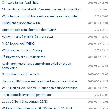
Christers tankar: Vad i hel....
2023-06-09 08:06
Rätt envis och kanske lätt överenergisk enligt mina nära!
2023-06-05
WIBK har genomfört både extra årsmöte och årsmöte!
2023-06-02
Tjust Rehab sponsrar WIBK
2023-05-23 10:34
Årsmöte och extra årsmöte den 1 Juni!
2023-05-18
Välkommen på WIBK’s årsmöte 2023
2023-05-11 06:50
MICA loppet och WIBK!
2023-04-30 10:14
WIBK startar upp ett JAS-lag!
2023-04-14
Få biljetter kvar till SM finalerna!
2023-04-12 13:18
Kvalmatch WIBK Herr. Samordning av biljetter och
2023-03-27 07:53
samåkning.
Supporter buss till Tenhult!
2023-03-22 08:00
Halmstad IBK hissar Andreas Rundbergs tröja till taket
2023-03-20 16:29
WIBK Herr till kval och WIBK arrangerar supporterbuss.
2023-03-19 11:29
Internationella kvinnodagen 8 mars!
2023-03-08
Ledarträffen för säsongen 22/23
2023-02-16 12:03
WIBK arrangerar bussresa till SM finalerna 22 April.
2023-02-15 08:33