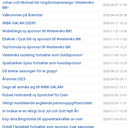
Johan och Michael blir Ungdomsansvariga i Westerviks
2026-06-01 11:00
IBK!
Välkommen på årsmöte!
2026-04-24 09:28
WIBK-GALAN 2026!!!
2026-02-11 10:23
Widerbergs ny sponsor till Westerviks IBK!
2025-11-25 13:46
Elteknik i Tjust blir ny sponsor till Westerviks IBK
2025-11-19 11:02
Topformula ny sponsor till Westerviks IBK
2025-11-14 13:27
Västerviks Isolering fortsätter som Guldsponsor!
2025-11-06 15:07
Sparbanken Spira fortsätter som huvudsponsor
2025-11-05 13:59
Då startar säsongen för er grupp!
2025-08-22 12:25
Årsmöte 2025
2025-04-30 09:11
Dags att anmäla sig till WIBK GALAN!
2025-03-27 13:11
Robert Holmstedt ny Sportchef för Dam
2025-02-06 10:47
Viktigt meddelande angående personuppgiftsincident
2025-02-05 11:31
Vi önskar er en riktigt God Jul och Gott Nytt År!
2024-12-17 10:33
Köp dina Bingolotter till uppesittarkvällen av oss!
2024-12-09 09:07
Hotell Fängelset fortsätter som sponsor över säsongen