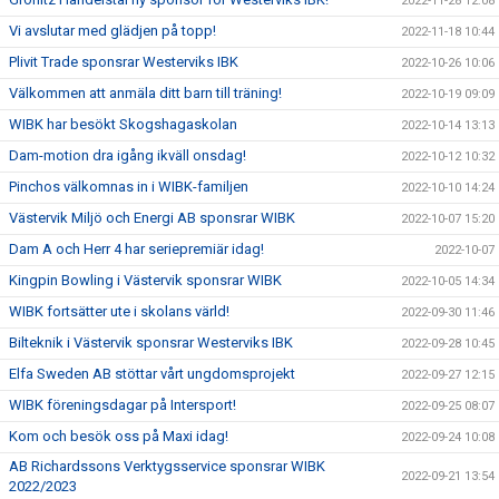
2022-11-28 12:08
Vi avslutar med glädjen på topp!
2022-11-18 10:44
Plivit Trade sponsrar Westerviks IBK
2022-10-26 10:06
Välkommen att anmäla ditt barn till träning!
2022-10-19 09:09
WIBK har besökt Skogshagaskolan
2022-10-14 13:13
Dam-motion dra igång ikväll onsdag!
2022-10-12 10:32
Pinchos välkomnas in i WIBK-familjen
2022-10-10 14:24
Västervik Miljö och Energi AB sponsrar WIBK
2022-10-07 15:20
Dam A och Herr 4 har seriepremiär idag!
2022-10-07
Kingpin Bowling i Västervik sponsrar WIBK
2022-10-05 14:34
WIBK fortsätter ute i skolans värld!
2022-09-30 11:46
Bilteknik i Västervik sponsrar Westerviks IBK
2022-09-28 10:45
Elfa Sweden AB stöttar vårt ungdomsprojekt
2022-09-27 12:15
WIBK föreningsdagar på Intersport!
2022-09-25 08:07
Kom och besök oss på Maxi idag!
2022-09-24 10:08
AB Richardssons Verktygsservice sponsrar WIBK
2022-09-21 13:54
2022/2023