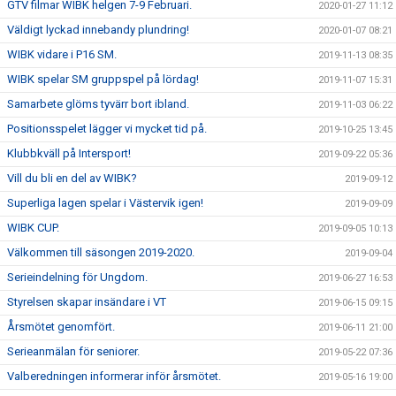
GTV filmar WIBK helgen 7-9 Februari.
2020-01-27 11:12
Väldigt lyckad innebandy plundring!
2020-01-07 08:21
WIBK vidare i P16 SM.
2019-11-13 08:35
WIBK spelar SM gruppspel på lördag!
2019-11-07 15:31
Samarbete glöms tyvärr bort ibland.
2019-11-03 06:22
Positionsspelet lägger vi mycket tid på.
2019-10-25 13:45
Klubbkväll på Intersport!
2019-09-22 05:36
Vill du bli en del av WIBK?
2019-09-12
Superliga lagen spelar i Västervik igen!
2019-09-09
WIBK CUP.
2019-09-05 10:13
Välkommen till säsongen 2019-2020.
2019-09-04
Serieindelning för Ungdom.
2019-06-27 16:53
Styrelsen skapar insändare i VT
2019-06-15 09:15
Årsmötet genomfört.
2019-06-11 21:00
Serieanmälan för seniorer.
2019-05-22 07:36
Valberedningen informerar inför årsmötet.
2019-05-16 19:00