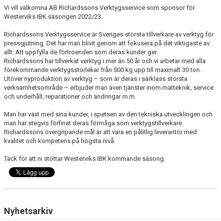
Vi vill välkomna AB Richardssons Verktygsservice som sponsor för
Westerviks IBK säsongen 2022/23.
DOKUMENT
Richardssons Verktygsservice är Sveriges största tillverkare av verktyg för
INFORMATION
pressgjutning. Det har man blivit genom att fokusera på det viktigaste av
allt: Att uppfylla de förtroenden som deras kunder ger.
Richardssons har tillverkat verktyg i mer än 50 år och vi arbetar med alla
HEDERSMEDLEM
förekommande verktygsstorlekar från 500 kg upp till maximalt 30 ton.
Utöver nyproduktion av verktyg – som är deras i särklass största
verksamhetsområde – erbjuder man även tjänster inom mätteknik, service
och underhåll, reparationer och ändringar m.m.
Man har växt med sina kunder, i spetsen av den tekniska utvecklingen och
man har stegvis förfinat deras förmåga som verktygstillverkare.
Richardssons övergripande mål är att vara en pålitlig leverantör med
kvalitet och kompetens på högsta nivå.
Tack för att ni stöttar Westerviks IBK kommande säsong.
Nyhetsarkiv