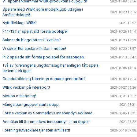
VT uppmärksammar WIBK-produktens cupguld!
2021-11-08 08:56
Spelare med WIBK som moderklubb uttagen i
2021-10-29 10:15
Smålandslaget!
Nytt flicklag i WIBK!
2021-10-27
F11-13 har spelat sitt första poolspel!
2021-10-26 15:14
Saknar du bingolotter till kvällen?
2021-10-23 12:29
Vi söker fler spelare till Dam motion!
2021-10-20 08:57
P12 spelade sitt första poolspel för säsongen.
2021-10-13 05:47
Två av föreningens ungdomslag har äntligen fått spela
2021-10-06 14:14
seriematch igen!
Grundutbildning förenings domare genomförd!
2021-10-02 17:13
WIBK veckan på Intersport!
2021-09-27 05:36
Motion och tävling!
2021-08-31 18:17
Många barngrupper startas upp!
2021-08-31
Första veckan av Sommarlovs innebandyn avklarad.
2021-08-06 13:21
Anmälan till Sommarlovs innebandyn är nu öppen!
2021-06-22
Föreningsutvecklare tjänsten är tillsatt!
2021-06-18 07:38