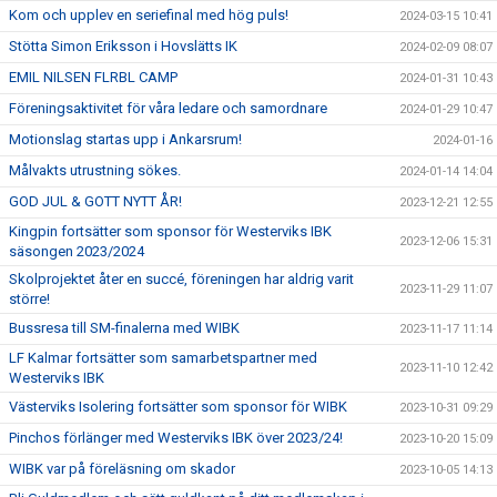
Kom och upplev en seriefinal med hög puls!
2024-03-15 10:41
Stötta Simon Eriksson i Hovslätts IK
2024-02-09 08:07
EMIL NILSEN FLRBL CAMP
2024-01-31 10:43
Föreningsaktivitet för våra ledare och samordnare
2024-01-29 10:47
Motionslag startas upp i Ankarsrum!
2024-01-16
Målvakts utrustning sökes.
2024-01-14 14:04
GOD JUL & GOTT NYTT ÅR!
2023-12-21 12:55
Kingpin fortsätter som sponsor för Westerviks IBK
2023-12-06 15:31
säsongen 2023/2024
Skolprojektet åter en succé, föreningen har aldrig varit
2023-11-29 11:07
större!
Bussresa till SM-finalerna med WIBK
2023-11-17 11:14
LF Kalmar fortsätter som samarbetspartner med
2023-11-10 12:42
Westerviks IBK
Västerviks Isolering fortsätter som sponsor för WIBK
2023-10-31 09:29
Pinchos förlänger med Westerviks IBK över 2023/24!
2023-10-20 15:09
WIBK var på föreläsning om skador
2023-10-05 14:13