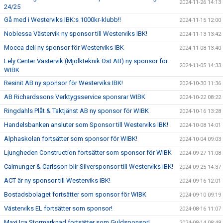
2024-11-26 14:13
24/25
Gå med i Westerviks IBK:s 1000kr-klubb!!
2024-11-15 12:00
Noblessa Västervik ny sponsor till Westerviks IBK!
2024-11-13 13:42
Mocca deli ny sponsor för Westerviks IBK
2024-11-08 13:40
Lely Center Västervik (Mjölkteknik Öst AB) ny sponsor för
2024-11-05 14:33
WIBK
Resinit AB ny sponsor för Westerviks IBK!
2024-10-30 11:36
AB Richardssons Verktygsservice sponsrar WIBK
2024-10-22 08:22
Ringdahls Plåt & Taktjänst AB ny sponsor för WIBK
2024-10-16 13:28
Handelsbanken ansluter som Sponsor till Westerviks IBK!
2024-10-08 14:01
Alphaskolan fortsätter som sponsor för WIBK!
2024-10-04 09:03
Ljungheden Construction fortsätter som sponsor för WIBK
2024-09-27 11:08
Calmunger & Carlsson blir Silversponsor till Westerviks IBK!
2024-09-25 14:37
ACT är ny sponsor till Westerviks IBK!
2024-09-16 12:01
Bostadsbolaget fortsätter som sponsor för WIBK
2024-09-10 09:19
Västerviks EL fortsätter som sponsor!
2024-08-16 11:07
Maxi Ica Stormarknad fortsätter som Guldsponsor!
2024-08-14 08:48