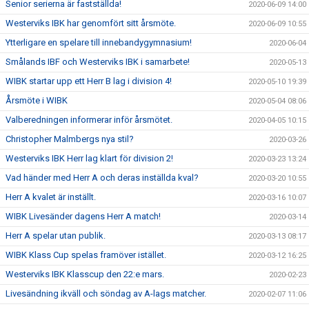
Senior serierna är fastställda!
2020-06-09 14:00
Westerviks IBK har genomfört sitt årsmöte.
2020-06-09 10:55
Ytterligare en spelare till innebandygymnasium!
2020-06-04
Smålands IBF och Westerviks IBK i samarbete!
2020-05-13
WIBK startar upp ett Herr B lag i division 4!
2020-05-10 19:39
Årsmöte i WIBK
2020-05-04 08:06
Valberedningen informerar inför årsmötet.
2020-04-05 10:15
Christopher Malmbergs nya stil?
2020-03-26
Westerviks IBK Herr lag klart för division 2!
2020-03-23 13:24
Vad händer med Herr A och deras inställda kval?
2020-03-20 10:55
Herr A kvalet är inställt.
2020-03-16 10:07
WIBK Livesänder dagens Herr A match!
2020-03-14
Herr A spelar utan publik.
2020-03-13 08:17
WIBK Klass Cup spelas framöver istället.
2020-03-12 16:25
Westerviks IBK Klasscup den 22:e mars.
2020-02-23
Livesändning ikväll och söndag av A-lags matcher.
2020-02-07 11:06