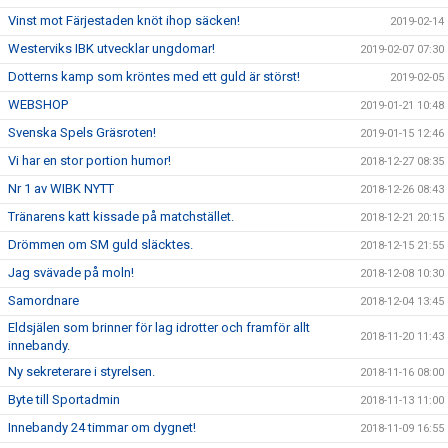
Vinst mot Färjestaden knöt ihop säcken!
2019-02-14
Westerviks IBK utvecklar ungdomar!
2019-02-07 07:30
Dotterns kamp som kröntes med ett guld är störst!
2019-02-05
WEBSHOP
2019-01-21 10:48
Svenska Spels Gräsroten!
2019-01-15 12:46
Vi har en stor portion humor!
2018-12-27 08:35
Nr 1 av WIBK NYTT
2018-12-26 08:43
Tränarens katt kissade på matchstället.
2018-12-21 20:15
Drömmen om SM guld släcktes.
2018-12-15 21:55
Jag svävade på moln!
2018-12-08 10:30
Samordnare
2018-12-04 13:45
Eldsjälen som brinner för lag idrotter och framför allt
2018-11-20 11:43
innebandy.
Ny sekreterare i styrelsen.
2018-11-16 08:00
Byte till Sportadmin
2018-11-13 11:00
Innebandy 24 timmar om dygnet!
2018-11-09 16:55