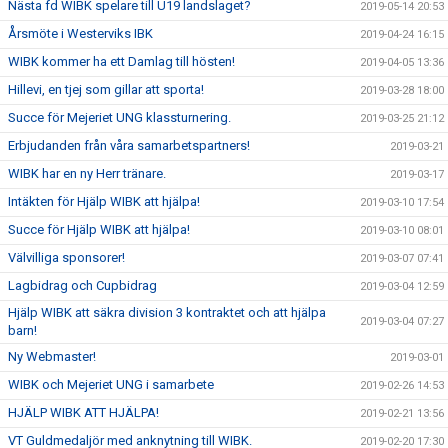
Nästa fd WIBK spelare till U19 landslaget?
2019-05-14 20:53
Årsmöte i Westerviks IBK
2019-04-24 16:15
WIBK kommer ha ett Damlag till hösten!
2019-04-05 13:36
Hillevi, en tjej som gillar att sporta!
2019-03-28 18:00
Succe för Mejeriet UNG klassturnering.
2019-03-25 21:12
Erbjudanden från våra samarbetspartners!
2019-03-21
WIBK har en ny Herr tränare.
2019-03-17
Intäkten för Hjälp WIBK att hjälpa!
2019-03-10 17:54
Succe för Hjälp WIBK att hjälpa!
2019-03-10 08:01
Välvilliga sponsorer!
2019-03-07 07:41
Lagbidrag och Cupbidrag
2019-03-04 12:59
Hjälp WIBK att säkra division 3 kontraktet och att hjälpa
2019-03-04 07:27
barn!
Ny Webmaster!
2019-03-01
WIBK och Mejeriet UNG i samarbete
2019-02-26 14:53
HJÄLP WIBK ATT HJÄLPA!
2019-02-21 13:56
VT Guldmedaljör med anknytning till WIBK.
2019-02-20 17:30