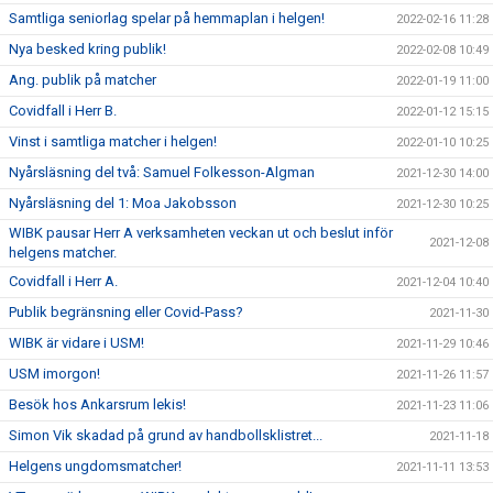
Samtliga seniorlag spelar på hemmaplan i helgen!
2022-02-16 11:28
Nya besked kring publik!
2022-02-08 10:49
Ang. publik på matcher
2022-01-19 11:00
Covidfall i Herr B.
2022-01-12 15:15
Vinst i samtliga matcher i helgen!
2022-01-10 10:25
Nyårsläsning del två: Samuel Folkesson-Algman
2021-12-30 14:00
Nyårsläsning del 1: Moa Jakobsson
2021-12-30 10:25
WIBK pausar Herr A verksamheten veckan ut och beslut inför
2021-12-08
helgens matcher.
Covidfall i Herr A.
2021-12-04 10:40
Publik begränsning eller Covid-Pass?
2021-11-30
WIBK är vidare i USM!
2021-11-29 10:46
USM imorgon!
2021-11-26 11:57
Besök hos Ankarsrum lekis!
2021-11-23 11:06
Simon Vik skadad på grund av handbollsklistret...
2021-11-18
Helgens ungdomsmatcher!
2021-11-11 13:53