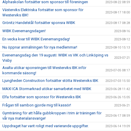
Alphaskolan fortsätter som sponsor till föreningen
2023-08-22 08:59
Västerviks Elektriska fortsätter som sponsor för
2023-08-17 18:00
Westerviks IBK!
Grönitz Handelstål fortsätter sponsra WIBK
2023-08-17 08:28
WIBK Evenemangsdagen!
2023-08-16
En vecka kvar till WIBK Evenemangsdag!
2023-08-12
Nu öppnar anmälningen för nya medlemmar!
2023-08-10 15:13
Evenemangsdag den 19 augusti: WIBK vs VIK och Linköping vs
2023-07-21
Visby
Axalta utökar sponsringen till Westerviks IBK inför
2023-07-05 08:17
kommande säsong!
Ljungheden Construction fortsätter stötta Westerviks IBK
2023-07-03 15:50
MAXI ICA Stormarknad utökar samarbetet med WIBK
2023-06-28 11:42
Elfa fortsätter som sponsor för Westerviks IBK
2023-06-26 15:05
Frågan till sambon gjorde mig till kassör!
2023-06-21
Gymträning för att hålla gubbkroppen i trim är träningen för
2023-06-17 08:59
vår nya materialansvarige!
Uppdraget har varit roligt med varierande uppgifter.
2023-06-14 19:09