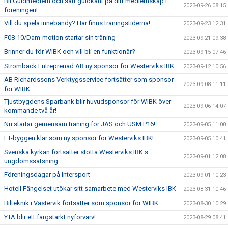
Bli Guldmedlem och sätt guldkant på ditt medlemskap i
2023-09-26 08:15
föreningen!
Vill du spela innebandy? Här finns träningstiderna!
2023-09-23 12:31
F08-10/Dam-motion startar sin träning
2023-09-21 09:38
Brinner du för WIBK och vill bli en funktionär?
2023-09-15 07:46
Strömbäck Entreprenad AB ny sponsor för Westerviks IBK
2023-09-12 10:56
AB Richardssons Verktygsservice fortsätter som sponsor
2023-09-08 11:11
för WIBK
Tjustbygdens Sparbank blir huvudsponsor för WIBK över
2023-09-06 14:07
kommande två år!
Nu startar gemensam träning för JAS och USM P16!
2023-09-05 11:00
ET-byggen klar som ny sponsor för Westerviks IBK!
2023-09-05 10:41
Svenska kyrkan fortsätter stötta Westerviks IBK:s
2023-09-01 12:08
ungdomssatsning
Föreningsdagar på Intersport
2023-09-01 10:23
Hotell Fängelset utökar sitt samarbete med Westerviks IBK
2023-08-31 10:46
Bilteknik i Västervik fortsätter som sponsor för WIBK
2023-08-30 10:29
YTA blir ett färgstarkt nyförvärv!
2023-08-29 08:41