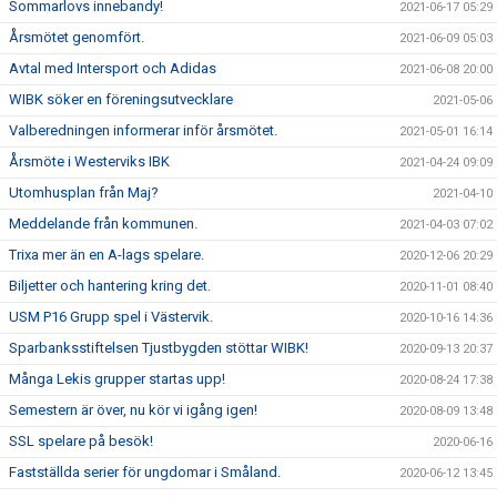
Sommarlovs innebandy!
2021-06-17 05:29
Årsmötet genomfört.
2021-06-09 05:03
Avtal med Intersport och Adidas
2021-06-08 20:00
WIBK söker en föreningsutvecklare
2021-05-06
Valberedningen informerar inför årsmötet.
2021-05-01 16:14
Årsmöte i Westerviks IBK
2021-04-24 09:09
Utomhusplan från Maj?
2021-04-10
Meddelande från kommunen.
2021-04-03 07:02
Trixa mer än en A-lags spelare.
2020-12-06 20:29
Biljetter och hantering kring det.
2020-11-01 08:40
USM P16 Grupp spel i Västervik.
2020-10-16 14:36
Sparbanksstiftelsen Tjustbygden stöttar WIBK!
2020-09-13 20:37
Många Lekis grupper startas upp!
2020-08-24 17:38
Semestern är över, nu kör vi igång igen!
2020-08-09 13:48
SSL spelare på besök!
2020-06-16
Fastställda serier för ungdomar i Småland.
2020-06-12 13:45