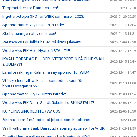
Toppmatcher för Dam och Herr!
2023-02-10
Inget arbete på SFO för WIBK sommaren 2023.
2023-01-29 20:25
Sponsormatch 21/1, Gratis inträde!
2023-01-17 12:04
Skolsatsningen blev en succé!
2023-01-13 11:31
Westerviks IBK fyllde hallen på årets julevent!
2023-01-09 12:38
Westerviks IBK Herr-Nybro INSTÄLLT!!!!
2022-12-17 13:19
IKVÄLL TORSDAG BJUDER INTERSPORT IN PÅ CLUBKVÄLL
2022-12-15 10:49
& JULMYS!
Länsförsäkringar Kalmar län ny sponsor för WIBK
2022-12-14 14:47
Vi i styrelsen vill tacka alla som ödmjukast för
2022-12-13 11:00
höstsäsongen 2022!
Sponsormatch 17/12, Gratis inträde!
2022-12-08 11:14
Westerviks IBK Dam- Sandbäckshults IBK INSTÄLLT!
2022-12-06 13:12
KÖP DINA BINGOLOTTER AV OSS!
2022-12-05 10:38
Andreas firar 4 månader på jobbet som klubbchef!
2022-11-30
Vi vill välkomna Saab Barracuda som ny sponsor för WIBK
2022-11-29 11:55
Grönitz Handelstål ny sponsor för Westerviks IBK!