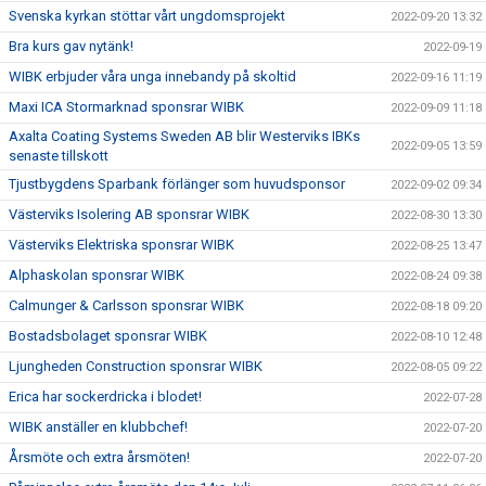
Svenska kyrkan stöttar vårt ungdomsprojekt
2022-09-20 13:32
Bra kurs gav nytänk!
2022-09-19
WIBK erbjuder våra unga innebandy på skoltid
2022-09-16 11:19
Maxi ICA Stormarknad sponsrar WIBK
2022-09-09 11:18
Axalta Coating Systems Sweden AB blir Westerviks IBKs
2022-09-05 13:59
senaste tillskott
Tjustbygdens Sparbank förlänger som huvudsponsor
2022-09-02 09:34
Västerviks Isolering AB sponsrar WIBK
2022-08-30 13:30
Västerviks Elektriska sponsrar WIBK
2022-08-25 13:47
Alphaskolan sponsrar WIBK
2022-08-24 09:38
Calmunger & Carlsson sponsrar WIBK
2022-08-18 09:20
Bostadsbolaget sponsrar WIBK
2022-08-10 12:48
Ljungheden Construction sponsrar WIBK
2022-08-05 09:22
Erica har sockerdricka i blodet!
2022-07-28
WIBK anställer en klubbchef!
2022-07-20
Årsmöte och extra årsmöten!
2022-07-20