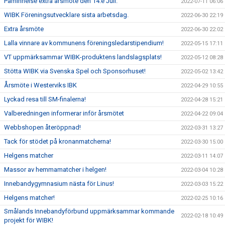
Påminnelse extra årsmöte den 14:e Juli.
2022-07-11 06:06
WIBK Föreningsutvecklare sista arbetsdag.
2022-06-30 22:19
Extra årsmöte
2022-06-30 22:02
Lalla vinnare av kommunens föreningsledarstipendium!
2022-05-15 17:11
VT uppmärksammar WIBK-produktens landslagsplats!
2022-05-12 08:28
Stötta WIBK via Svenska Spel och Sponsorhuset!
2022-05-02 13:42
Årsmöte i Westerviks IBK
2022-04-29 10:55
Lyckad resa till SM-finalerna!
2022-04-28 15:21
Valberedningen informerar inför årsmötet
2022-04-22 09:04
Webbshopen återöppnad!
2022-03-31 13:27
Tack för stödet på kronanmatcherna!
2022-03-30 15:00
Helgens matcher
2022-03-11 14:07
Massor av hemmamatcher i helgen!
2022-03-04 10:28
Innebandygymnasium nästa för Linus!
2022-03-03 15:22
Helgens matcher!
2022-02-25 10:16
Smålands Innebandyförbund uppmärksammar kommande
2022-02-18 10:49
projekt för WIBK!