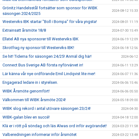
Grönitz Handelsstål fortsätter som sponsor för WIBK
2024-08-12 15:33
säsongen 2024/2025
Westerviks IBK startar "Boll i Bompa" för våra yngsta!
2024-08-01 11:19
Extrainsatt årsmöte 18/8
2024-07-30 15:49
Ellatel AB nya sponsorer till Westerviks IBK
2024-06-19 12:09
Skrotfrag ny sponsor till Westerviks IBK!
2024-06-18 12:56
Se hit! Tiderna för säsongen 24/25! Anmäl dig här!
2024-06-12
Connect Bus Sverige AB första nyförvärvet in!
2024-06-11 13:29
Lär känna vår nye ordförande Emil Lindqvist lite mer!
2024-06-07 11:36
Engagerad ledare in i styrelsen.
2024-06-06 15:46
WIBK Årsmöte genomfört!
2024-06-06 05:50
Välkommen till WIBK årsmöte 2024!
2024-05-18 09:00
WIBK slog rekord i antal utövare säsongen 23/24!
2024-04-30
WIBK-galan blev en succé!
2024-04-18 12:00
Klä er i rött på söndag och läs Alwas ord inför avgörandet!
2024-03-23 11:58
Valberedningen informerar inför årsmötet
2024-03-22 13:48