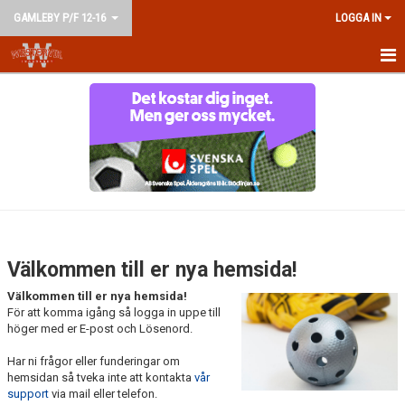
GAMLEBY P/F 12-16
LOGGA IN
HEM
NYHETER
KALENDER
MATCHER
TRUPPEN
Välkommen till er nya hemsida!
BILDGALLERI
Välkommen till er nya hemsida!
För att komma igång så logga in uppe till
DOKUMENT
höger med er E-post och Lösenord.
Har ni frågor eller funderingar om
KONTAKT
hemsidan så tveka inte att kontakta
vår
support
via mail eller telefon.