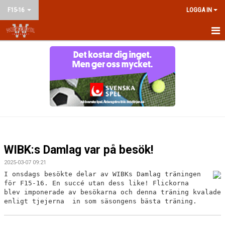
F15-16
LOGGA IN
HEM
NYHETER
KALENDER
MATCHER
TRUPPEN
WIBK:s Damlag var på besök!
BILDGALLERI
2025-03-07 09:21
I onsdags besökte delar av WIBKs Damlag träningen
DOKUMENT
för F15-16. En succé utan dess like! Flickorna
blev imponerade av besökarna och denna träning kvalade
enligt tjejerna in som säsongens bästa träning.
KONTAKT