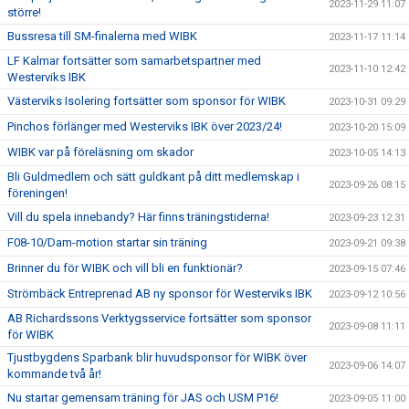
2023-11-29 11:07
större!
Bussresa till SM-finalerna med WIBK
2023-11-17 11:14
LF Kalmar fortsätter som samarbetspartner med
2023-11-10 12:42
Westerviks IBK
Västerviks Isolering fortsätter som sponsor för WIBK
2023-10-31 09:29
Pinchos förlänger med Westerviks IBK över 2023/24!
2023-10-20 15:09
WIBK var på föreläsning om skador
2023-10-05 14:13
Bli Guldmedlem och sätt guldkant på ditt medlemskap i
2023-09-26 08:15
föreningen!
Vill du spela innebandy? Här finns träningstiderna!
2023-09-23 12:31
F08-10/Dam-motion startar sin träning
2023-09-21 09:38
Brinner du för WIBK och vill bli en funktionär?
2023-09-15 07:46
Strömbäck Entreprenad AB ny sponsor för Westerviks IBK
2023-09-12 10:56
AB Richardssons Verktygsservice fortsätter som sponsor
2023-09-08 11:11
för WIBK
Tjustbygdens Sparbank blir huvudsponsor för WIBK över
2023-09-06 14:07
kommande två år!
Nu startar gemensam träning för JAS och USM P16!
2023-09-05 11:00