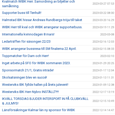
Kvalmatch WIBK Herr. Samordning av biljetter och
2023-03-27 07:53
samåkning.
Supporter buss till Tenhult!
2023-03-22 08:00
Halmstad IBK hissar Andreas Rundbergs tröja till taket
2023-03-20 16:29
WIBK Herr till kval och WIBK arrangerar supporterbuss.
2023-03-19 11:29
Internationella kvinnodagen 8 mars!
2023-03-08
Ledarträffen för säsongen 22/23
2023-02-16 12:03
WIBK arrangerar bussresa till SM finalerna 22 April.
2023-02-15 08:33
Toppmatcher för Dam och Herr!
2023-02-10
Inget arbete på SFO för WIBK sommaren 2023.
2023-01-29 20:25
Sponsormatch 21/1, Gratis inträde!
2023-01-17 12:04
Skolsatsningen blev en succé!
2023-01-13 11:31
Westerviks IBK fyllde hallen på årets julevent!
2023-01-09 12:38
Westerviks IBK Herr-Nybro INSTÄLLT!!!!
2022-12-17 13:19
IKVÄLL TORSDAG BJUDER INTERSPORT IN PÅ CLUBKVÄLL
2022-12-15 10:49
& JULMYS!
Länsförsäkringar Kalmar län ny sponsor för WIBK
2022-12-14 14:47