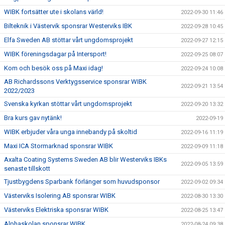
WIBK fortsätter ute i skolans värld!
2022-09-30 11:46
Bilteknik i Västervik sponsrar Westerviks IBK
2022-09-28 10:45
Elfa Sweden AB stöttar vårt ungdomsprojekt
2022-09-27 12:15
WIBK föreningsdagar på Intersport!
2022-09-25 08:07
Kom och besök oss på Maxi idag!
2022-09-24 10:08
AB Richardssons Verktygsservice sponsrar WIBK
2022-09-21 13:54
2022/2023
Svenska kyrkan stöttar vårt ungdomsprojekt
2022-09-20 13:32
Bra kurs gav nytänk!
2022-09-19
WIBK erbjuder våra unga innebandy på skoltid
2022-09-16 11:19
Maxi ICA Stormarknad sponsrar WIBK
2022-09-09 11:18
Axalta Coating Systems Sweden AB blir Westerviks IBKs
2022-09-05 13:59
senaste tillskott
Tjustbygdens Sparbank förlänger som huvudsponsor
2022-09-02 09:34
Västerviks Isolering AB sponsrar WIBK
2022-08-30 13:30
Västerviks Elektriska sponsrar WIBK
2022-08-25 13:47
Alphaskolan sponsrar WIBK
2022-08-24 09:38