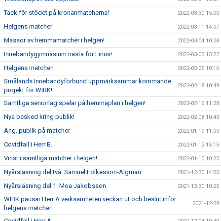
Tack för stödet på kronanmatcherna!
2022-03-30 15:00
Helgens matcher
2022-03-11 14:07
Massor av hemmamatcher i helgen!
2022-03-04 10:28
Innebandygymnasium nästa för Linus!
2022-03-03 15:22
Helgens matcher!
2022-02-25 10:16
Smålands Innebandyförbund uppmärksammar kommande
2022-02-18 10:49
projekt för WIBK!
Samtliga seniorlag spelar på hemmaplan i helgen!
2022-02-16 11:28
Nya besked kring publik!
2022-02-08 10:49
Ang. publik på matcher
2022-01-19 11:00
Covidfall i Herr B.
2022-01-12 15:15
Vinst i samtliga matcher i helgen!
2022-01-10 10:25
Nyårsläsning del två: Samuel Folkesson-Algman
2021-12-30 14:00
Nyårsläsning del 1: Moa Jakobsson
2021-12-30 10:25
WIBK pausar Herr A verksamheten veckan ut och beslut inför
2021-12-08
helgens matcher.
Covidfall i Herr A.