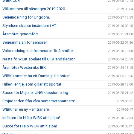
WIBK CUP.
2019-09-05 10:13
Välkommen till säsongen 2019-2020.
2019-09-04
Serieindelning för Ungdom.
2019-06-27 16:53
Styrelsen skapar insändare i VT
2019-06-15 09:15
Årsmötet genomfört.
2019-06-11 21:00
Serieanmälan för seniorer.
2019-05-22 07:36
Valberedningen informerar inför årsmötet.
2019-05-16 19:00
Nästa fd WIBK spelare till U19 landslaget?
2019-05-14 20:53
Årsmöte i Westerviks IBK
2019-04-24 16:15
WIBK kommer ha ett Damlag till hösten!
2019-04-05 13:36
Hillevi, en tjej som gillar att sporta!
2019-03-28 18:00
Succe för Mejeriet UNG klassturnering.
2019-03-25 21:12
Erbjudanden från våra samarbetspartners!
2019-03-21
WIBK har en ny Herr tränare.
2019-03-17
Intäkten för Hjälp WIBK att hjälpa!
2019-03-10 17:54
Succe för Hjälp WIBK att hjälpa!
2019-03-10 08:01