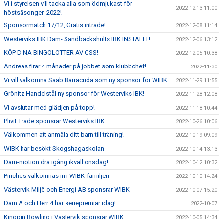
Vi i styrelsen vill tacka alla som ödmjukast för
2022-12-13 11:00
höstsäsongen 2022!
Sponsormatch 17/12, Gratis inträde!
2022-12-08 11:14
Westerviks IBK Dam- Sandbäckshults IBK INSTÄLLT!
2022-12-06 13:12
KÖP DINA BINGOLOTTER AV OSS!
2022-12-05 10:38
Andreas firar 4 månader på jobbet som klubbchef!
2022-11-30
Vi vill välkomna Saab Barracuda som ny sponsor för WIBK
2022-11-29 11:55
Grönitz Handelstål ny sponsor för Westerviks IBK!
2022-11-28 12:08
Vi avslutar med glädjen på topp!
2022-11-18 10:44
Plivit Trade sponsrar Westerviks IBK
2022-10-26 10:06
Välkommen att anmäla ditt barn till träning!
2022-10-19 09:09
WIBK har besökt Skogshagaskolan
2022-10-14 13:13
Dam-motion dra igång ikväll onsdag!
2022-10-12 10:32
Pinchos välkomnas in i WIBK-familjen
2022-10-10 14:24
Västervik Miljö och Energi AB sponsrar WIBK
2022-10-07 15:20
Dam A och Herr 4 har seriepremiär idag!
2022-10-07
Kingpin Bowling i Västervik sponsrar WIBK
2022-10-05 14:34