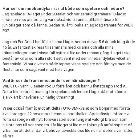
Hur ser din innebandykarriär ut både som spelare och ledare?
Jag spelade i A-laget under 90-talet och var samtidigt tränare i B-laget
under en viss period. Jag var också vid ett annat tillfälle tränare för
juniorlaget som då fanns. Sedan 10 år tillbaka är jag idag tränare för WIBK
P07.
Jag och Per Graaf har följt killarna i laget sedan de var 5-6 år och idag är de
15 år. En fantastisk resa tillsammans med killarna och alla mina
tränarkollegor som i vissa fall bytts ut lite under resans gång. Laget i sig
består av killar som alla i stort sett varit med sen innebandylekis vilket är
fantastiskt. Vi har givetvis både tappat vissa spelare och fått nya men de
flesta har som sagt varit med hela vägen.
Vad är ser du fram emot under den här säsongen?
WIBK P07 vann ju serien röd D förra året och har nu flyttats upp i röd A.
Detta blir en bra utmaning för spelare och ledare I laget då motståndet
självklart blir svårare. En härlig utmaning!
Vi ser också framåt mot att delta i U16-SM-kvalet som börjar med första
kval lördagen 12 november hemma i sporthallen. Spelmässigt införde vi
förra säsongen ett nytt försvarsspel som fungerat väldigt bra och som
hjälpte oss till seriesegern. I år lägger vi lite mer fokus på anfallsspelet då
vi känner att det är där vi behöver utveckla oss lite nu när defensiven sitter
så bra.