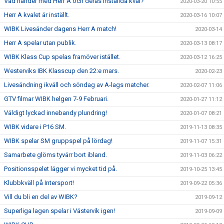
Vad händer med Herr A och deras inställda kval?
2020-03-20 10:55
Herr A kvalet är inställt.
2020-03-16 10:07
WIBK Livesänder dagens Herr A match!
2020-03-14
Herr A spelar utan publik.
2020-03-13 08:17
WIBK Klass Cup spelas framöver istället.
2020-03-12 16:25
Westerviks IBK Klasscup den 22:e mars.
2020-02-23
Livesändning ikväll och söndag av A-lags matcher.
2020-02-07 11:06
GTV filmar WIBK helgen 7-9 Februari.
2020-01-27 11:12
Väldigt lyckad innebandy plundring!
2020-01-07 08:21
WIBK vidare i P16 SM.
2019-11-13 08:35
WIBK spelar SM gruppspel på lördag!
2019-11-07 15:31
Samarbete glöms tyvärr bort ibland.
2019-11-03 06:22
Positionsspelet lägger vi mycket tid på.
2019-10-25 13:45
Klubbkväll på Intersport!
2019-09-22 05:36
Vill du bli en del av WIBK?
2019-09-12
Superliga lagen spelar i Västervik igen!
2019-09-09