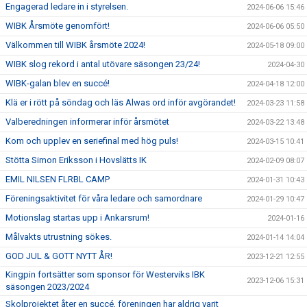
Engagerad ledare in i styrelsen.
2024-06-06 15:46
WIBK Årsmöte genomfört!
2024-06-06 05:50
Välkommen till WIBK årsmöte 2024!
2024-05-18 09:00
WIBK slog rekord i antal utövare säsongen 23/24!
2024-04-30
WIBK-galan blev en succé!
2024-04-18 12:00
Klä er i rött på söndag och läs Alwas ord inför avgörandet!
2024-03-23 11:58
Valberedningen informerar inför årsmötet
2024-03-22 13:48
Kom och upplev en seriefinal med hög puls!
2024-03-15 10:41
Stötta Simon Eriksson i Hovslätts IK
2024-02-09 08:07
EMIL NILSEN FLRBL CAMP
2024-01-31 10:43
Föreningsaktivitet för våra ledare och samordnare
2024-01-29 10:47
Motionslag startas upp i Ankarsrum!
2024-01-16
Målvakts utrustning sökes.
2024-01-14 14:04
GOD JUL & GOTT NYTT ÅR!
2023-12-21 12:55
Kingpin fortsätter som sponsor för Westerviks IBK
2023-12-06 15:31
säsongen 2023/2024
Skolprojektet åter en succé, föreningen har aldrig varit