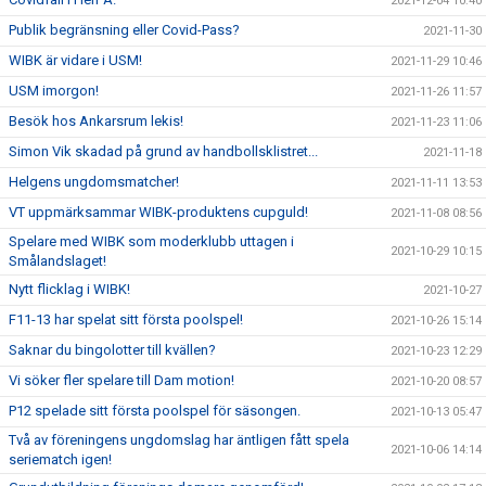
2021-12-04 10:40
Publik begränsning eller Covid-Pass?
2021-11-30
WIBK är vidare i USM!
2021-11-29 10:46
USM imorgon!
2021-11-26 11:57
Besök hos Ankarsrum lekis!
2021-11-23 11:06
Simon Vik skadad på grund av handbollsklistret...
2021-11-18
Helgens ungdomsmatcher!
2021-11-11 13:53
VT uppmärksammar WIBK-produktens cupguld!
2021-11-08 08:56
Spelare med WIBK som moderklubb uttagen i
2021-10-29 10:15
Smålandslaget!
Nytt flicklag i WIBK!
2021-10-27
F11-13 har spelat sitt första poolspel!
2021-10-26 15:14
Saknar du bingolotter till kvällen?
2021-10-23 12:29
Vi söker fler spelare till Dam motion!
2021-10-20 08:57
P12 spelade sitt första poolspel för säsongen.
2021-10-13 05:47
Två av föreningens ungdomslag har äntligen fått spela
2021-10-06 14:14
seriematch igen!