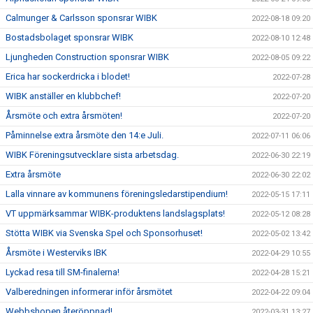
Calmunger & Carlsson sponsrar WIBK
2022-08-18 09:20
Bostadsbolaget sponsrar WIBK
2022-08-10 12:48
Ljungheden Construction sponsrar WIBK
2022-08-05 09:22
Erica har sockerdricka i blodet!
2022-07-28
WIBK anställer en klubbchef!
2022-07-20
Årsmöte och extra årsmöten!
2022-07-20
Påminnelse extra årsmöte den 14:e Juli.
2022-07-11 06:06
WIBK Föreningsutvecklare sista arbetsdag.
2022-06-30 22:19
Extra årsmöte
2022-06-30 22:02
Lalla vinnare av kommunens föreningsledarstipendium!
2022-05-15 17:11
VT uppmärksammar WIBK-produktens landslagsplats!
2022-05-12 08:28
Stötta WIBK via Svenska Spel och Sponsorhuset!
2022-05-02 13:42
Årsmöte i Westerviks IBK
2022-04-29 10:55
Lyckad resa till SM-finalerna!
2022-04-28 15:21
Valberedningen informerar inför årsmötet
2022-04-22 09:04
Webbshopen återöppnad!
2022-03-31 13:27