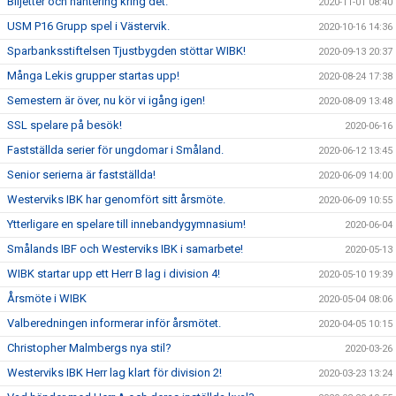
Biljetter och hantering kring det.
2020-11-01 08:40
USM P16 Grupp spel i Västervik.
2020-10-16 14:36
Sparbanksstiftelsen Tjustbygden stöttar WIBK!
2020-09-13 20:37
Många Lekis grupper startas upp!
2020-08-24 17:38
Semestern är över, nu kör vi igång igen!
2020-08-09 13:48
SSL spelare på besök!
2020-06-16
Fastställda serier för ungdomar i Småland.
2020-06-12 13:45
Senior serierna är fastställda!
2020-06-09 14:00
Westerviks IBK har genomfört sitt årsmöte.
2020-06-09 10:55
Ytterligare en spelare till innebandygymnasium!
2020-06-04
Smålands IBF och Westerviks IBK i samarbete!
2020-05-13
WIBK startar upp ett Herr B lag i division 4!
2020-05-10 19:39
Årsmöte i WIBK
2020-05-04 08:06
Valberedningen informerar inför årsmötet.
2020-04-05 10:15
Christopher Malmbergs nya stil?
2020-03-26
Westerviks IBK Herr lag klart för division 2!
2020-03-23 13:24