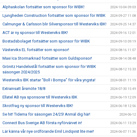
Alphaskolan fortsätter som sponsor för WIBK!
2024-10-04 09:03
Ljungheden Construction fortsätter som sponsor för WIBK
2024-09-27 11:08
Calmunger & Carlsson blir Silversponsor till Westerviks IBK!
2024-09-25 14:37
ACT är ny sponsor till Westerviks IBK!
2024-09-16 12:01
Bostadsbolaget fortsätter som sponsor för WIBK
2024-09-10 09:19
Västerviks EL fortsätter som sponsor!
2024-08-16 11:07
Maxi Ica Stormarknad fortsätter som Guldsponsor!
2024-08-14 08:48
Grönitz Handelsstål fortsätter som sponsor för WIBK
2024-08-12 15:33
säsongen 2024/2025
Westerviks IBK startar "Boll i Bompa" för våra yngsta!
2024-08-01 11:19
Extrainsatt årsmöte 18/8
2024-07-30 15:49
Ellatel AB nya sponsorer till Westerviks IBK
2024-06-19 12:09
Skrotfrag ny sponsor till Westerviks IBK!
2024-06-18 12:56
Se hit! Tiderna för säsongen 24/25! Anmäl dig här!
2024-06-12
Connect Bus Sverige AB första nyförvärvet in!
2024-06-11 13:29
Lär känna vår nye ordförande Emil Lindqvist lite mer!
2024-06-07 11:36