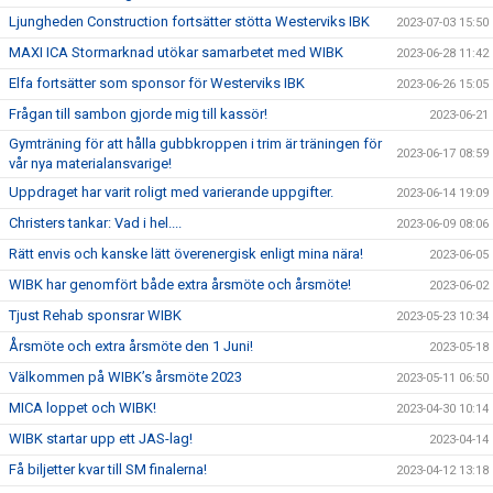
Ljungheden Construction fortsätter stötta Westerviks IBK
2023-07-03 15:50
MAXI ICA Stormarknad utökar samarbetet med WIBK
2023-06-28 11:42
Elfa fortsätter som sponsor för Westerviks IBK
2023-06-26 15:05
Frågan till sambon gjorde mig till kassör!
2023-06-21
Gymträning för att hålla gubbkroppen i trim är träningen för
2023-06-17 08:59
vår nya materialansvarige!
Uppdraget har varit roligt med varierande uppgifter.
2023-06-14 19:09
Christers tankar: Vad i hel....
2023-06-09 08:06
Rätt envis och kanske lätt överenergisk enligt mina nära!
2023-06-05
WIBK har genomfört både extra årsmöte och årsmöte!
2023-06-02
Tjust Rehab sponsrar WIBK
2023-05-23 10:34
Årsmöte och extra årsmöte den 1 Juni!
2023-05-18
Välkommen på WIBK’s årsmöte 2023
2023-05-11 06:50
MICA loppet och WIBK!
2023-04-30 10:14
WIBK startar upp ett JAS-lag!
2023-04-14
Få biljetter kvar till SM finalerna!
2023-04-12 13:18