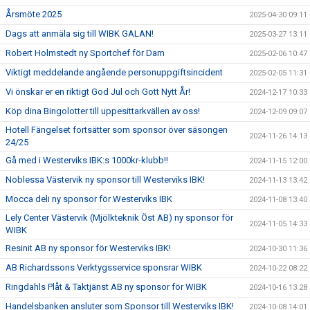
Årsmöte 2025
2025-04-30 09:11
Dags att anmäla sig till WIBK GALAN!
2025-03-27 13:11
Robert Holmstedt ny Sportchef för Dam
2025-02-06 10:47
Viktigt meddelande angående personuppgiftsincident
2025-02-05 11:31
Vi önskar er en riktigt God Jul och Gott Nytt År!
2024-12-17 10:33
Köp dina Bingolotter till uppesittarkvällen av oss!
2024-12-09 09:07
Hotell Fängelset fortsätter som sponsor över säsongen
2024-11-26 14:13
24/25
Gå med i Westerviks IBK:s 1000kr-klubb!!
2024-11-15 12:00
Noblessa Västervik ny sponsor till Westerviks IBK!
2024-11-13 13:42
Mocca deli ny sponsor för Westerviks IBK
2024-11-08 13:40
Lely Center Västervik (Mjölkteknik Öst AB) ny sponsor för
2024-11-05 14:33
WIBK
Resinit AB ny sponsor för Westerviks IBK!
2024-10-30 11:36
AB Richardssons Verktygsservice sponsrar WIBK
2024-10-22 08:22
Ringdahls Plåt & Taktjänst AB ny sponsor för WIBK
2024-10-16 13:28
Handelsbanken ansluter som Sponsor till Westerviks IBK!
2024-10-08 14:01