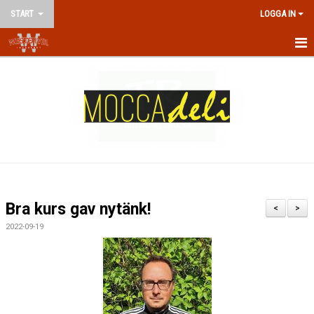
START
LOGGA IN
HEM
NYHETER
OM KLUBBEN
KONTAKT
VÅRA LAG/LEDARE
Bra kurs gav nytänk!
<
>
KALENDER
2022-09-19
MATCHER
AVGIFTER
TRÄNINGSTIDER