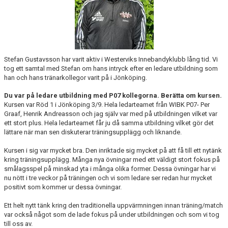
DOKUMENT
INFORMATION
Stefan Gustavsson har varit aktiv i Westerviks Innebandyklubb lång tid. Vi
HEDERSMEDLEM
tog ett samtal med Stefan om hans intryck efter en ledare utbildning som
han och hans tränarkollegor varit på i Jönköping.
Du var på ledare utbildning med P07 kollegorna. Berätta om kursen.
Kursen var Röd 1 i Jönköping 3/9. Hela ledarteamet från WIBK P07- Per
Graaf, Henrik Andreasson och jag själv var med på utbildningen vilket var
ett stort plus. Hela ledarteamet får ju då samma utbildning vilket gör det
lättare när man sen diskuterar träningsupplägg och liknande.
Kursen i sig var mycket bra. Den inriktade sig mycket på att få till ett nytänk
kring träningsupplägg. Många nya övningar med ett väldigt stort fokus på
smålagsspel på minskad yta i många olika former. Dessa övningar har vi
nu nött i tre veckor på träningen och vi som ledare ser redan hur mycket
positivt som kommer ur dessa övningar.
Ett helt nytt tänk kring den traditionella uppvärmningen innan träning/match
var också något som de lade fokus på under utbildningen och som vi tog
till oss av.