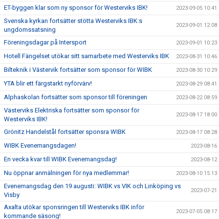
ET-byggen klar som ny sponsor för Westerviks IBK!
2023-09-05 10:41
Svenska kyrkan fortsätter stötta Westerviks IBK:s
2023-09-01 12:08
ungdomssatsning
Föreningsdagar på Intersport
2023-09-01 10:23
Hotell Fängelset utökar sitt samarbete med Westerviks IBK
2023-08-31 10:46
Bilteknik i Västervik fortsätter som sponsor för WIBK
2023-08-30 10:29
YTA blir ett färgstarkt nyförvärv!
2023-08-29 08:41
Alphaskolan fortsätter som sponsor till föreningen
2023-08-22 08:59
Västerviks Elektriska fortsätter som sponsor för
2023-08-17 18:00
Westerviks IBK!
Grönitz Handelstål fortsätter sponsra WIBK
2023-08-17 08:28
WIBK Evenemangsdagen!
2023-08-16
En vecka kvar till WIBK Evenemangsdag!
2023-08-12
Nu öppnar anmälningen för nya medlemmar!
2023-08-10 15:13
Evenemangsdag den 19 augusti: WIBK vs VIK och Linköping vs
2023-07-21
Visby
Axalta utökar sponsringen till Westerviks IBK inför
2023-07-05 08:17
kommande säsong!