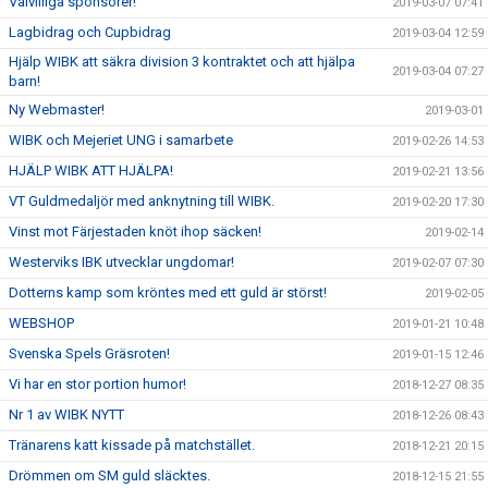
Välvilliga sponsorer!
2019-03-07 07:41
Lagbidrag och Cupbidrag
2019-03-04 12:59
Hjälp WIBK att säkra division 3 kontraktet och att hjälpa
2019-03-04 07:27
barn!
Ny Webmaster!
2019-03-01
WIBK och Mejeriet UNG i samarbete
2019-02-26 14:53
HJÄLP WIBK ATT HJÄLPA!
2019-02-21 13:56
VT Guldmedaljör med anknytning till WIBK.
2019-02-20 17:30
Vinst mot Färjestaden knöt ihop säcken!
2019-02-14
Westerviks IBK utvecklar ungdomar!
2019-02-07 07:30
Dotterns kamp som kröntes med ett guld är störst!
2019-02-05
WEBSHOP
2019-01-21 10:48
Svenska Spels Gräsroten!
2019-01-15 12:46
Vi har en stor portion humor!
2018-12-27 08:35
Nr 1 av WIBK NYTT
2018-12-26 08:43
Tränarens katt kissade på matchstället.
2018-12-21 20:15
Drömmen om SM guld släcktes.
2018-12-15 21:55