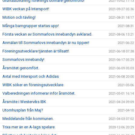
Grundutbildning förenings domare genomförd!
2021-10-02 17:13
WIBK veckan på Intersport!
2021-09-27 05:36
Motion och tävling!
2021-08-31 18:17
Många barngrupper startas upp!
2021-08-31
Första veckan av Sommarlovs innebandyn avklarad.
2021-08-06 13:21
Anmälan till Sommarlovs innebandyn är nu öppen!
2021-06-22
Föreningsutvecklare tjänsten är tillsatt!
2021-06-18 07:38
Sommarlovs innebandy!
2021-06-17 05:29
Årsmötet genomfört.
2021-06-09 05:03
Avtal med Intersport och Adidas
2021-06-08 20:00
WIBK söker en föreningsutvecklare
2021-05-06
Valberedningen informerar inför årsmötet.
2021-05-01 16:14
Årsmöte i Westerviks IBK
2021-04-24 09:09
Utomhusplan från Maj?
2021-04-10
Meddelande från kommunen.
2021-04-03 07:02
Trixa mer än en A-lags spelare.
2020-12-06 20:29