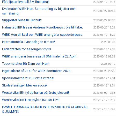
Få biljetter kvar till SM finalerna!
2023-04-12 13:18
Kvalmatch WIBK Herr. Samordning av biljetter och
2023-03-27 07:53
samåkning.
Supporter buss till Tenhult!
2023-03-22 08:00
Halmstad IBK hissar Andreas Rundbergs tröja till taket
2023-03-20 16:29
WIBK Herr till kval och WIBK arrangerar supporterbuss.
2023-03-19 11:29
Internationella kvinnodagen 8 mars!
2023-03-08
Ledarträffen för säsongen 22/23
2023-02-16 12:03
WIBK arrangerar bussresa till SM finalerna 22 April.
2023-02-15 08:33
Toppmatcher för Dam och Herr!
2023-02-10
Inget arbete på SFO för WIBK sommaren 2023.
2023-01-29 20:25
Sponsormatch 21/1, Gratis inträde!
2023-01-17 12:04
Skolsatsningen blev en succé!
2023-01-13 11:31
Westerviks IBK fyllde hallen på årets julevent!
2023-01-09 12:38
Westerviks IBK Herr-Nybro INSTÄLLT!!!!
2022-12-17 13:19
IKVÄLL TORSDAG BJUDER INTERSPORT IN PÅ CLUBKVÄLL
2022-12-15 10:49
& JULMYS!