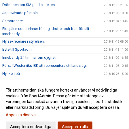
Drömmen om SM guld släcktes.
2018-12-15 21:55
Jag svävade på moln!
2018-12-08 10:30
Samordnare
2018-12-04 13:45
Eldsjälen som brinner för lag idrotter och framför allt
2018-11-20 11:43
innebandy.
Ny sekreterare i styrelsen.
2018-11-16 08:00
Byte till Sportadmin
2018-11-13 11:00
Innebandy 24 timmar om dygnet!
2018-11-09 16:55
Först i Westerviks IBK att representera ett landslag.
2018-11-05 10:15
Nyfiken på
2018-10-28 15:00
Nyfiken på
2018-10-25 09:10
WIBK Motion Dam
För att hemsidan ska fungera korrekt använder vi nödvändiga
2018-10-22 07:34
cookies från SportAdmin. Dessa går inte att stänga av.
WIBK Motion
2018-10-12 08:29
Föreningen kan också använda frivilliga cookies, t.ex. för statistik
eller marknadsföring. Du väljer själv om du vill acceptera dessa.
Anpassa dina val
Cookie-inställningar
Gå till Webbversion
Acceptera nödvändiga
Acceptera alla