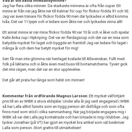
Vad är ditt bästa innebandyminne?
Jag har flera olika minnen. De starkaste minnena är ofta från cuper. Ett
minne är från när jag åkte ner till Kalmar för cup för flickor födda 91 och 92.
Jag var även tränare för flickor födda 90 men där lyckades vi alltid komma
tvåa. Det var 11 tjejer och vi ledare som åkte ner och lyckades vinna allt!
Ett annat minne är när mina flickor födda 90 var 10 år och vi åker och spelar
Kalle Anka cup i Nyköping. Det var en flerdagscup och det var en resa som
betydde mycket för laget och byggde en framtid! Jag var ledare för laget i
många år och dem har betytt mycket för mig!
Sen får man inte glömma när herrlaget kvalade till Allsvenskan. Fullt med
folk på läktarna och vi åkte även med buss till bortamatcherna. Tyvärr gick
det inte vägen, men det var en stor upplevelse.
Det går att prata hur länge som helst om minnen!
Kommentar från ordförande Magnus Larsson
: Ett mycket välförtjänt
pris till en av WIBK:s stora eldsjälar. Under alla år jag varit engagerad i WIBK
så har Lalla alltid funnits som en trygg person att rådfråga och som ofta
finns med som stöd i olika sammanhang. När jag började engagera mig i
WIBK så var det Lalla jag kontaktade och han lotsade in mig i klubben. Jag
tycker Jonathan (på VT) har gjort en mycket bra artikel som väl beskriver
Lalla som person. Stort grattis till utmärkelsen!