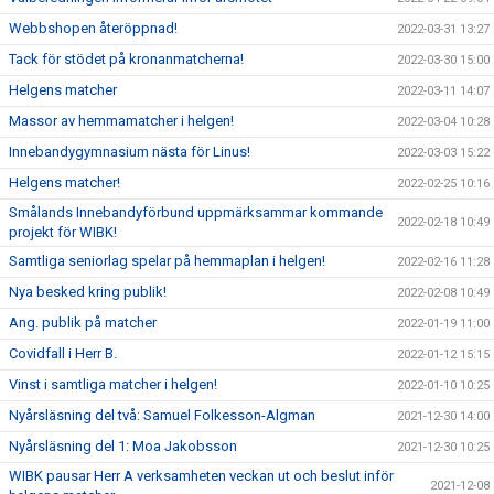
Webbshopen återöppnad!
2022-03-31 13:27
Tack för stödet på kronanmatcherna!
2022-03-30 15:00
Helgens matcher
2022-03-11 14:07
Massor av hemmamatcher i helgen!
2022-03-04 10:28
Innebandygymnasium nästa för Linus!
2022-03-03 15:22
Helgens matcher!
2022-02-25 10:16
Smålands Innebandyförbund uppmärksammar kommande
2022-02-18 10:49
projekt för WIBK!
Samtliga seniorlag spelar på hemmaplan i helgen!
2022-02-16 11:28
Nya besked kring publik!
2022-02-08 10:49
Ang. publik på matcher
2022-01-19 11:00
Covidfall i Herr B.
2022-01-12 15:15
Vinst i samtliga matcher i helgen!
2022-01-10 10:25
Nyårsläsning del två: Samuel Folkesson-Algman
2021-12-30 14:00
Nyårsläsning del 1: Moa Jakobsson
2021-12-30 10:25
WIBK pausar Herr A verksamheten veckan ut och beslut inför
2021-12-08