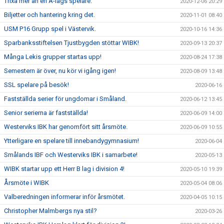
Trixa mer än en A-lags spelare.
2020-12-06 20:29
Biljetter och hantering kring det.
2020-11-01 08:40
USM P16 Grupp spel i Västervik.
2020-10-16 14:36
Sparbanksstiftelsen Tjustbygden stöttar WIBK!
2020-09-13 20:37
Många Lekis grupper startas upp!
2020-08-24 17:38
Semestern är över, nu kör vi igång igen!
2020-08-09 13:48
SSL spelare på besök!
2020-06-16
Fastställda serier för ungdomar i Småland.
2020-06-12 13:45
Senior serierna är fastställda!
2020-06-09 14:00
Westerviks IBK har genomfört sitt årsmöte.
2020-06-09 10:55
Ytterligare en spelare till innebandygymnasium!
2020-06-04
Smålands IBF och Westerviks IBK i samarbete!
2020-05-13
WIBK startar upp ett Herr B lag i division 4!
2020-05-10 19:39
Årsmöte i WIBK
2020-05-04 08:06
Valberedningen informerar inför årsmötet.
2020-04-05 10:15
Christopher Malmbergs nya stil?
2020-03-26