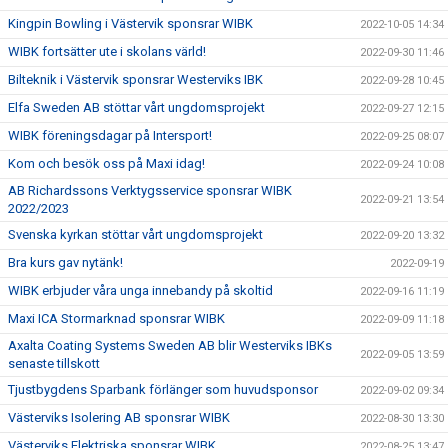
Kingpin Bowling i Västervik sponsrar WIBK
2022-10-05 14:34
WIBK fortsätter ute i skolans värld!
2022-09-30 11:46
Bilteknik i Västervik sponsrar Westerviks IBK
2022-09-28 10:45
Elfa Sweden AB stöttar vårt ungdomsprojekt
2022-09-27 12:15
WIBK föreningsdagar på Intersport!
2022-09-25 08:07
Kom och besök oss på Maxi idag!
2022-09-24 10:08
AB Richardssons Verktygsservice sponsrar WIBK
2022-09-21 13:54
2022/2023
Svenska kyrkan stöttar vårt ungdomsprojekt
2022-09-20 13:32
Bra kurs gav nytänk!
2022-09-19
WIBK erbjuder våra unga innebandy på skoltid
2022-09-16 11:19
Maxi ICA Stormarknad sponsrar WIBK
2022-09-09 11:18
Axalta Coating Systems Sweden AB blir Westerviks IBKs
2022-09-05 13:59
senaste tillskott
Tjustbygdens Sparbank förlänger som huvudsponsor
2022-09-02 09:34
Västerviks Isolering AB sponsrar WIBK
2022-08-30 13:30
Västerviks Elektriska sponsrar WIBK
2022-08-25 13:47