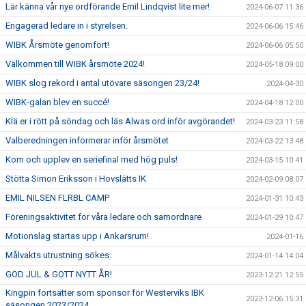
Lär känna vår nye ordförande Emil Lindqvist lite mer!
2024-06-07 11:36
Engagerad ledare in i styrelsen.
2024-06-06 15:46
WIBK Årsmöte genomfört!
2024-06-06 05:50
Välkommen till WIBK årsmöte 2024!
2024-05-18 09:00
WIBK slog rekord i antal utövare säsongen 23/24!
2024-04-30
WIBK-galan blev en succé!
2024-04-18 12:00
Klä er i rött på söndag och läs Alwas ord inför avgörandet!
2024-03-23 11:58
Valberedningen informerar inför årsmötet
2024-03-22 13:48
Kom och upplev en seriefinal med hög puls!
2024-03-15 10:41
Stötta Simon Eriksson i Hovslätts IK
2024-02-09 08:07
EMIL NILSEN FLRBL CAMP
2024-01-31 10:43
Föreningsaktivitet för våra ledare och samordnare
2024-01-29 10:47
Motionslag startas upp i Ankarsrum!
2024-01-16
Målvakts utrustning sökes.
2024-01-14 14:04
GOD JUL & GOTT NYTT ÅR!
2023-12-21 12:55
Kingpin fortsätter som sponsor för Westerviks IBK
2023-12-06 15:31
säsongen 2023/2024