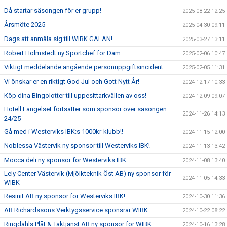
Då startar säsongen för er grupp!
2025-08-22 12:25
Årsmöte 2025
2025-04-30 09:11
Dags att anmäla sig till WIBK GALAN!
2025-03-27 13:11
Robert Holmstedt ny Sportchef för Dam
2025-02-06 10:47
Viktigt meddelande angående personuppgiftsincident
2025-02-05 11:31
Vi önskar er en riktigt God Jul och Gott Nytt År!
2024-12-17 10:33
Köp dina Bingolotter till uppesittarkvällen av oss!
2024-12-09 09:07
Hotell Fängelset fortsätter som sponsor över säsongen
2024-11-26 14:13
24/25
Gå med i Westerviks IBK:s 1000kr-klubb!!
2024-11-15 12:00
Noblessa Västervik ny sponsor till Westerviks IBK!
2024-11-13 13:42
Mocca deli ny sponsor för Westerviks IBK
2024-11-08 13:40
Lely Center Västervik (Mjölkteknik Öst AB) ny sponsor för
2024-11-05 14:33
WIBK
Resinit AB ny sponsor för Westerviks IBK!
2024-10-30 11:36
AB Richardssons Verktygsservice sponsrar WIBK
2024-10-22 08:22
Ringdahls Plåt & Taktjänst AB ny sponsor för WIBK
2024-10-16 13:28