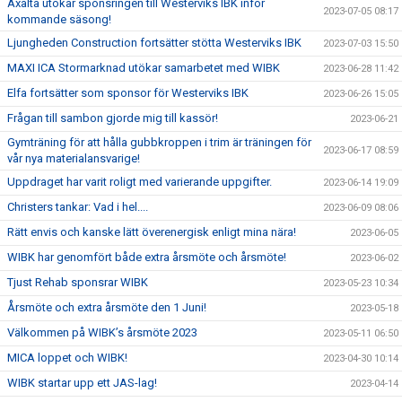
Axalta utökar sponsringen till Westerviks IBK inför
2023-07-05 08:17
kommande säsong!
Ljungheden Construction fortsätter stötta Westerviks IBK
2023-07-03 15:50
MAXI ICA Stormarknad utökar samarbetet med WIBK
2023-06-28 11:42
Elfa fortsätter som sponsor för Westerviks IBK
2023-06-26 15:05
Frågan till sambon gjorde mig till kassör!
2023-06-21
Gymträning för att hålla gubbkroppen i trim är träningen för
2023-06-17 08:59
vår nya materialansvarige!
Uppdraget har varit roligt med varierande uppgifter.
2023-06-14 19:09
Christers tankar: Vad i hel....
2023-06-09 08:06
Rätt envis och kanske lätt överenergisk enligt mina nära!
2023-06-05
WIBK har genomfört både extra årsmöte och årsmöte!
2023-06-02
Tjust Rehab sponsrar WIBK
2023-05-23 10:34
Årsmöte och extra årsmöte den 1 Juni!
2023-05-18
Välkommen på WIBK’s årsmöte 2023
2023-05-11 06:50
MICA loppet och WIBK!
2023-04-30 10:14
WIBK startar upp ett JAS-lag!
2023-04-14