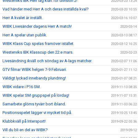
Westerviks IBK Herr lag klart för division 2!
2020-03-23 13:24
Vad händer med Herr A och deras inställda kval?
2020-03-20 10:55
Herr A kvalet är inställt.
2020-03-16 10:07
WIBK Livesänder dagens Herr A match!
2020-03-14
Herr A spelar utan publik.
2020-03-13 08:17
WIBK Klass Cup spelas framöver istället.
2020-03-12 16:25
Westerviks IBK Klasscup den 22:e mars.
2020-02-23
Livesändning ikväll och söndag av A-lags matcher.
2020-02-07 11:06
GTV filmar WIBK helgen 7-9 Februari.
2020-01-27 11:12
Väldigt lyckad innebandy plundring!
2020-01-07 08:21
WIBK vidare i P16 SM.
2019-11-13 08:35
WIBK spelar SM gruppspel på lördag!
2019-11-07 15:31
Samarbete glöms tyvärr bort ibland.
2019-11-03 06:22
Positionsspelet lägger vi mycket tid på.
2019-10-25 13:45
Klubbkväll på Intersport!
2019-09-22 05:36
Vill du bli en del av WIBK?
2019-09-12