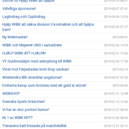
Succe för Hjälp WIBK att hjälpa!
2019-03-10 08:01
Välvilliga sponsorer!
2019-03-07 07:41
Lagbidrag och Cupbidrag
2019-03-04 12:59
Hjälp WIBK att säkra division 3 kontraktet och att hjälpa
2019-03-04 07:27
barn!
Ny Webmaster!
2019-03-01
WIBK och Mejeriet UNG i samarbete
2019-02-26 14:53
HJÄLP WIBK ATT HJÄLPA!
2019-02-21 13:56
VT Guldmedaljör med anknytning till WIBK.
2019-02-20 17:30
Vinst mot Färjestaden knöt ihop säcken!
2019-02-14
Westerviks IBK utvecklar ungdomar!
2019-02-07 07:30
Dotterns kamp som kröntes med ett guld är störst!
2019-02-05
WEBSHOP
2019-01-21 10:48
Svenska Spels Gräsroten!
2019-01-15 12:46
Vi har en stor portion humor!
2018-12-27 08:35
Nr 1 av WIBK NYTT
2018-12-26 08:43
Tränarens katt kissade på matchstället.
2018-12-21 20:15