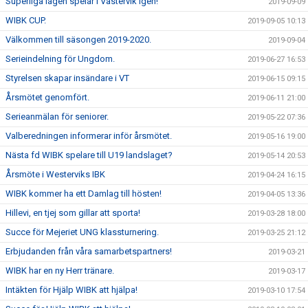
Superliga lagen spelar i Västervik igen!
2019-09-09
WIBK CUP.
2019-09-05 10:13
Välkommen till säsongen 2019-2020.
2019-09-04
Serieindelning för Ungdom.
2019-06-27 16:53
Styrelsen skapar insändare i VT
2019-06-15 09:15
Årsmötet genomfört.
2019-06-11 21:00
Serieanmälan för seniorer.
2019-05-22 07:36
Valberedningen informerar inför årsmötet.
2019-05-16 19:00
Nästa fd WIBK spelare till U19 landslaget?
2019-05-14 20:53
Årsmöte i Westerviks IBK
2019-04-24 16:15
WIBK kommer ha ett Damlag till hösten!
2019-04-05 13:36
Hillevi, en tjej som gillar att sporta!
2019-03-28 18:00
Succe för Mejeriet UNG klassturnering.
2019-03-25 21:12
Erbjudanden från våra samarbetspartners!
2019-03-21
WIBK har en ny Herr tränare.
2019-03-17
Intäkten för Hjälp WIBK att hjälpa!
2019-03-10 17:54