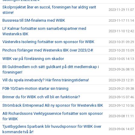
Skolprojektet åter en succé, föreningen har aldrig varit
2023-11-29 11:07
större!
Bussresa till SM-finalerna med WIBK
2023-11-17 11:14
LF Kalmar fortsätter som samarbetspartner med
2023-11-10 12:42
Westerviks IBK
Västerviks Isolering fortsätter som sponsor för WIBK
2023-10-31 09:29
Pinchos förlänger med Westerviks IBK över 2023/24!
2023-10-20 15:09
WIBK var på föreläsning om skador
2023-10-05 14:13
Bli Guldmedlem och sätt guldkant på ditt medlemskap i
2023-09-26 08:15
föreningen!
Vill du spela innebandy? Här finns träningstiderna!
2023-09-23 12:31
F08-10/Dam-motion startar sin träning
2023-09-21 09:38
Brinner du för WIBK och vill bli en funktionär?
2023-09-15 07:46
Strömbäck Entreprenad AB ny sponsor för Westerviks IBK
2023-09-12 10:56
AB Richardssons Verktygsservice fortsätter som sponsor
2023-09-08 11:11
för WIBK
Tjustbygdens Sparbank blir huvudsponsor för WIBK över
2023-09-06 14:07
kommande två år!