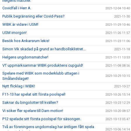
helgens matcher.
Covidfall i Herr A.
2021-12-04 10:40
Publik begränsning eller Covid-Pass?
2021-11-30
WIBK är vidare i USM!
2021-11-29 10:46
USM imorgon!
2021-11-26 11:57
Besök hos Ankarsrum lekis!
2021-11-23 11:06
Simon Vik skadad på grund av handbollsklistret...
2021-11-18
Helgens ungdomsmatcher!
2021-11-11 13:53
VT uppmärksammar WIBK-produktens cupguld!
2021-11-08 08:56
Spelare med WIBK som moderklubb uttagen i
2021-10-29 10:15
Smålandslaget!
Nytt flicklag i WIBK!
2021-10-27
F11-13 har spelat sitt första poolspel!
2021-10-26 15:14
Saknar du bingolotter till kvällen?
2021-10-23 12:29
Vi söker fler spelare till Dam motion!
2021-10-20 08:57
P12 spelade sitt första poolspel för säsongen.
2021-10-13 05:47
Två av föreningens ungdomslag har äntligen fått spela
2021-10-06 14:14