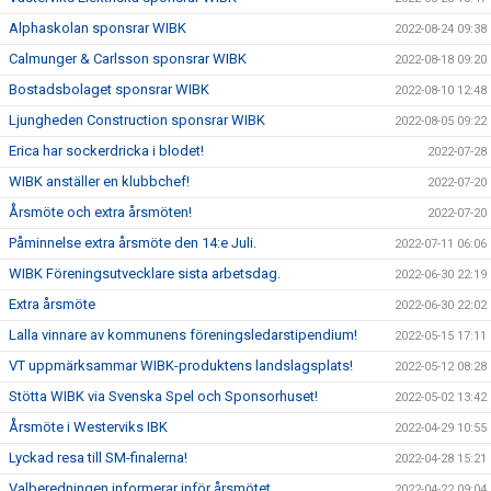
Alphaskolan sponsrar WIBK
2022-08-24 09:38
Calmunger & Carlsson sponsrar WIBK
2022-08-18 09:20
Bostadsbolaget sponsrar WIBK
2022-08-10 12:48
Ljungheden Construction sponsrar WIBK
2022-08-05 09:22
Erica har sockerdricka i blodet!
2022-07-28
WIBK anställer en klubbchef!
2022-07-20
Årsmöte och extra årsmöten!
2022-07-20
Påminnelse extra årsmöte den 14:e Juli.
2022-07-11 06:06
WIBK Föreningsutvecklare sista arbetsdag.
2022-06-30 22:19
Extra årsmöte
2022-06-30 22:02
Lalla vinnare av kommunens föreningsledarstipendium!
2022-05-15 17:11
VT uppmärksammar WIBK-produktens landslagsplats!
2022-05-12 08:28
Stötta WIBK via Svenska Spel och Sponsorhuset!
2022-05-02 13:42
Årsmöte i Westerviks IBK
2022-04-29 10:55
Lyckad resa till SM-finalerna!
2022-04-28 15:21
Valberedningen informerar inför årsmötet
2022-04-22 09:04