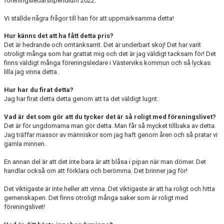
föreningsledarstipendium 2022.
Vi ställde några frågor till han för att uppmärksamma detta!
Hur känns det att ha fått detta pris?
Det är hedrande och omtänksamt. Det är underbart skoj! Det har varit
otroligt många som har grattat mig och det är jag väldigt tacksam för! Det
finns väldigt många föreningsledare i Västerviks kommun och så lyckas
lilla jag vinna detta.
Hur har du firat detta?
Jag har firat detta detta genom att ta det väldigt lugnt.
Vad är det som gör att du tycker det är så roligt med föreningslivet?
Det är för ungdomarna man gör detta. Man får så mycket tillbaka av detta.
Jag träffar massor av människor som jag haft genom åren och så pratar vi
gamla minnen.
En annan del är att det inte bara är att blåsa i pipan när man dömer. Det
handlar också om att förklara och berömma. Det brinner jag för!
Det viktigaste är inte heller att vinna. Det viktigaste är att ha roligt och hitta
gemenskapen. Det finns otroligt många saker som är roligt med
föreningslivet!