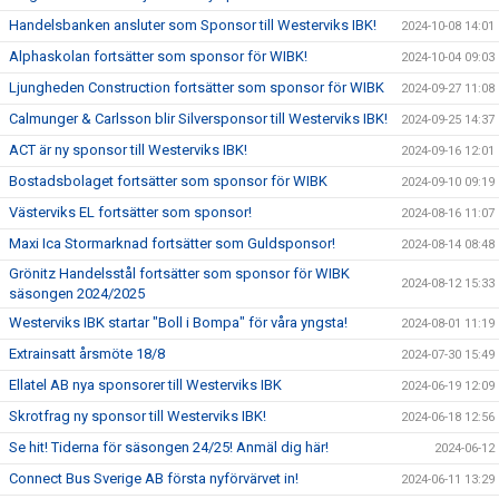
Handelsbanken ansluter som Sponsor till Westerviks IBK!
2024-10-08 14:01
Alphaskolan fortsätter som sponsor för WIBK!
2024-10-04 09:03
Ljungheden Construction fortsätter som sponsor för WIBK
2024-09-27 11:08
Calmunger & Carlsson blir Silversponsor till Westerviks IBK!
2024-09-25 14:37
ACT är ny sponsor till Westerviks IBK!
2024-09-16 12:01
Bostadsbolaget fortsätter som sponsor för WIBK
2024-09-10 09:19
Västerviks EL fortsätter som sponsor!
2024-08-16 11:07
Maxi Ica Stormarknad fortsätter som Guldsponsor!
2024-08-14 08:48
Grönitz Handelsstål fortsätter som sponsor för WIBK
2024-08-12 15:33
säsongen 2024/2025
Westerviks IBK startar "Boll i Bompa" för våra yngsta!
2024-08-01 11:19
Extrainsatt årsmöte 18/8
2024-07-30 15:49
Ellatel AB nya sponsorer till Westerviks IBK
2024-06-19 12:09
Skrotfrag ny sponsor till Westerviks IBK!
2024-06-18 12:56
Se hit! Tiderna för säsongen 24/25! Anmäl dig här!
2024-06-12
Connect Bus Sverige AB första nyförvärvet in!
2024-06-11 13:29