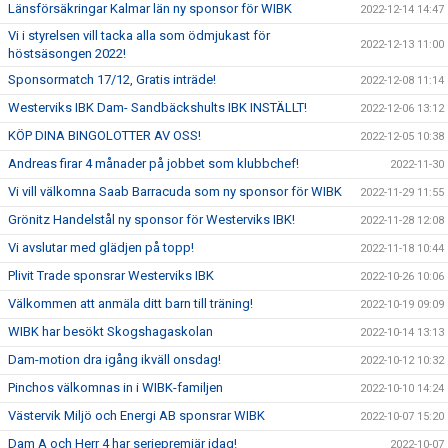
Länsförsäkringar Kalmar län ny sponsor för WIBK
2022-12-14 14:47
Vi i styrelsen vill tacka alla som ödmjukast för
2022-12-13 11:00
höstsäsongen 2022!
Sponsormatch 17/12, Gratis inträde!
2022-12-08 11:14
Westerviks IBK Dam- Sandbäckshults IBK INSTÄLLT!
2022-12-06 13:12
KÖP DINA BINGOLOTTER AV OSS!
2022-12-05 10:38
Andreas firar 4 månader på jobbet som klubbchef!
2022-11-30
Vi vill välkomna Saab Barracuda som ny sponsor för WIBK
2022-11-29 11:55
Grönitz Handelstål ny sponsor för Westerviks IBK!
2022-11-28 12:08
Vi avslutar med glädjen på topp!
2022-11-18 10:44
Plivit Trade sponsrar Westerviks IBK
2022-10-26 10:06
Välkommen att anmäla ditt barn till träning!
2022-10-19 09:09
WIBK har besökt Skogshagaskolan
2022-10-14 13:13
Dam-motion dra igång ikväll onsdag!
2022-10-12 10:32
Pinchos välkomnas in i WIBK-familjen
2022-10-10 14:24
Västervik Miljö och Energi AB sponsrar WIBK
2022-10-07 15:20
Dam A och Herr 4 har seriepremiär idag!
2022-10-07