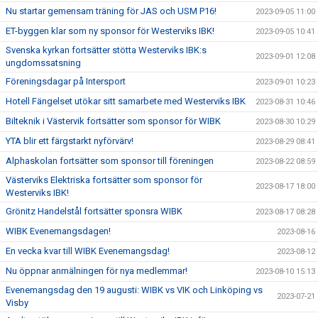
Nu startar gemensam träning för JAS och USM P16!
2023-09-05 11:00
ET-byggen klar som ny sponsor för Westerviks IBK!
2023-09-05 10:41
Svenska kyrkan fortsätter stötta Westerviks IBK:s
2023-09-01 12:08
ungdomssatsning
Föreningsdagar på Intersport
2023-09-01 10:23
Hotell Fängelset utökar sitt samarbete med Westerviks IBK
2023-08-31 10:46
Bilteknik i Västervik fortsätter som sponsor för WIBK
2023-08-30 10:29
YTA blir ett färgstarkt nyförvärv!
2023-08-29 08:41
Alphaskolan fortsätter som sponsor till föreningen
2023-08-22 08:59
Västerviks Elektriska fortsätter som sponsor för
2023-08-17 18:00
Westerviks IBK!
Grönitz Handelstål fortsätter sponsra WIBK
2023-08-17 08:28
WIBK Evenemangsdagen!
2023-08-16
En vecka kvar till WIBK Evenemangsdag!
2023-08-12
Nu öppnar anmälningen för nya medlemmar!
2023-08-10 15:13
Evenemangsdag den 19 augusti: WIBK vs VIK och Linköping vs
2023-07-21
Visby