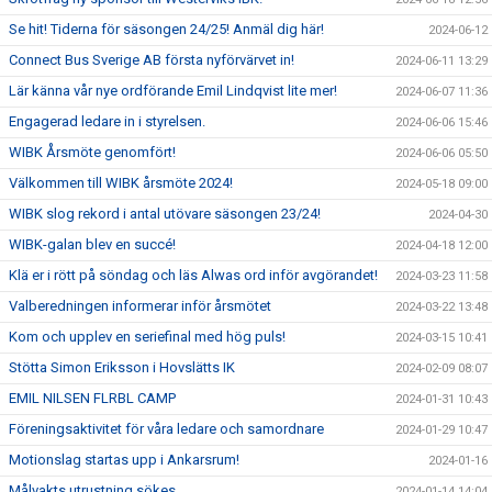
Se hit! Tiderna för säsongen 24/25! Anmäl dig här!
2024-06-12
Connect Bus Sverige AB första nyförvärvet in!
2024-06-11 13:29
Lär känna vår nye ordförande Emil Lindqvist lite mer!
2024-06-07 11:36
Engagerad ledare in i styrelsen.
2024-06-06 15:46
WIBK Årsmöte genomfört!
2024-06-06 05:50
Välkommen till WIBK årsmöte 2024!
2024-05-18 09:00
WIBK slog rekord i antal utövare säsongen 23/24!
2024-04-30
WIBK-galan blev en succé!
2024-04-18 12:00
Klä er i rött på söndag och läs Alwas ord inför avgörandet!
2024-03-23 11:58
Valberedningen informerar inför årsmötet
2024-03-22 13:48
Kom och upplev en seriefinal med hög puls!
2024-03-15 10:41
Stötta Simon Eriksson i Hovslätts IK
2024-02-09 08:07
EMIL NILSEN FLRBL CAMP
2024-01-31 10:43
Föreningsaktivitet för våra ledare och samordnare
2024-01-29 10:47
Motionslag startas upp i Ankarsrum!
2024-01-16
Målvakts utrustning sökes.
2024-01-14 14:04