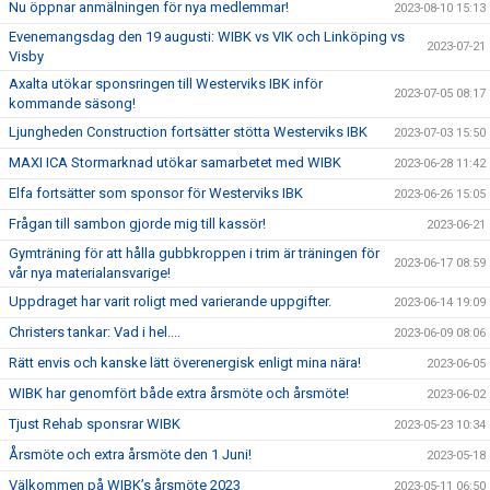
Nu öppnar anmälningen för nya medlemmar!
2023-08-10 15:13
Evenemangsdag den 19 augusti: WIBK vs VIK och Linköping vs
2023-07-21
Visby
Axalta utökar sponsringen till Westerviks IBK inför
2023-07-05 08:17
kommande säsong!
Ljungheden Construction fortsätter stötta Westerviks IBK
2023-07-03 15:50
MAXI ICA Stormarknad utökar samarbetet med WIBK
2023-06-28 11:42
Elfa fortsätter som sponsor för Westerviks IBK
2023-06-26 15:05
Frågan till sambon gjorde mig till kassör!
2023-06-21
Gymträning för att hålla gubbkroppen i trim är träningen för
2023-06-17 08:59
vår nya materialansvarige!
Uppdraget har varit roligt med varierande uppgifter.
2023-06-14 19:09
Christers tankar: Vad i hel....
2023-06-09 08:06
Rätt envis och kanske lätt överenergisk enligt mina nära!
2023-06-05
WIBK har genomfört både extra årsmöte och årsmöte!
2023-06-02
Tjust Rehab sponsrar WIBK
2023-05-23 10:34
Årsmöte och extra årsmöte den 1 Juni!
2023-05-18
Välkommen på WIBK’s årsmöte 2023
2023-05-11 06:50