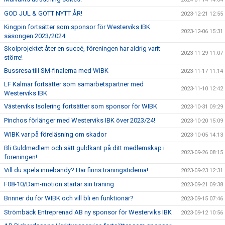
GOD JUL & GOTT NYTT ÅR!
2023-12-21 12:55
Kingpin fortsätter som sponsor för Westerviks IBK
2023-12-06 15:31
säsongen 2023/2024
Skolprojektet åter en succé, föreningen har aldrig varit
2023-11-29 11:07
större!
Bussresa till SM-finalerna med WIBK
2023-11-17 11:14
LF Kalmar fortsätter som samarbetspartner med
2023-11-10 12:42
Westerviks IBK
Västerviks Isolering fortsätter som sponsor för WIBK
2023-10-31 09:29
Pinchos förlänger med Westerviks IBK över 2023/24!
2023-10-20 15:09
WIBK var på föreläsning om skador
2023-10-05 14:13
Bli Guldmedlem och sätt guldkant på ditt medlemskap i
2023-09-26 08:15
föreningen!
Vill du spela innebandy? Här finns träningstiderna!
2023-09-23 12:31
F08-10/Dam-motion startar sin träning
2023-09-21 09:38
Brinner du för WIBK och vill bli en funktionär?
2023-09-15 07:46
Strömbäck Entreprenad AB ny sponsor för Westerviks IBK
2023-09-12 10:56