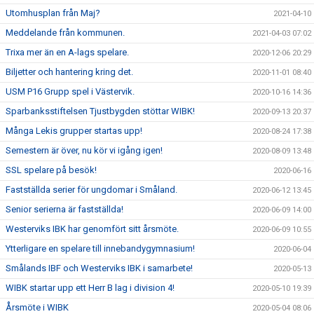
Utomhusplan från Maj?
2021-04-10
Meddelande från kommunen.
2021-04-03 07:02
Trixa mer än en A-lags spelare.
2020-12-06 20:29
Biljetter och hantering kring det.
2020-11-01 08:40
USM P16 Grupp spel i Västervik.
2020-10-16 14:36
Sparbanksstiftelsen Tjustbygden stöttar WIBK!
2020-09-13 20:37
Många Lekis grupper startas upp!
2020-08-24 17:38
Semestern är över, nu kör vi igång igen!
2020-08-09 13:48
SSL spelare på besök!
2020-06-16
Fastställda serier för ungdomar i Småland.
2020-06-12 13:45
Senior serierna är fastställda!
2020-06-09 14:00
Westerviks IBK har genomfört sitt årsmöte.
2020-06-09 10:55
Ytterligare en spelare till innebandygymnasium!
2020-06-04
Smålands IBF och Westerviks IBK i samarbete!
2020-05-13
WIBK startar upp ett Herr B lag i division 4!
2020-05-10 19:39
Årsmöte i WIBK
2020-05-04 08:06