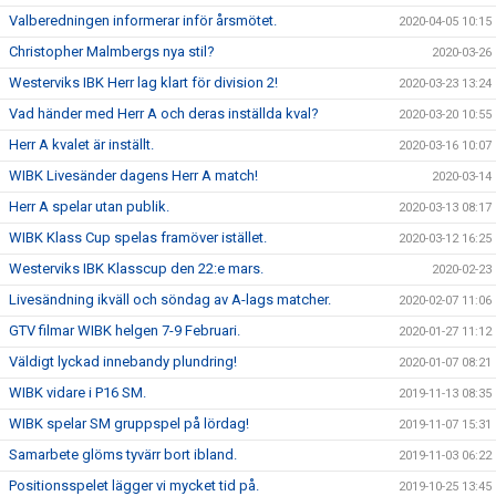
Valberedningen informerar inför årsmötet.
2020-04-05 10:15
Christopher Malmbergs nya stil?
2020-03-26
Westerviks IBK Herr lag klart för division 2!
2020-03-23 13:24
Vad händer med Herr A och deras inställda kval?
2020-03-20 10:55
Herr A kvalet är inställt.
2020-03-16 10:07
WIBK Livesänder dagens Herr A match!
2020-03-14
Herr A spelar utan publik.
2020-03-13 08:17
WIBK Klass Cup spelas framöver istället.
2020-03-12 16:25
Westerviks IBK Klasscup den 22:e mars.
2020-02-23
Livesändning ikväll och söndag av A-lags matcher.
2020-02-07 11:06
GTV filmar WIBK helgen 7-9 Februari.
2020-01-27 11:12
Väldigt lyckad innebandy plundring!
2020-01-07 08:21
WIBK vidare i P16 SM.
2019-11-13 08:35
WIBK spelar SM gruppspel på lördag!
2019-11-07 15:31
Samarbete glöms tyvärr bort ibland.
2019-11-03 06:22
Positionsspelet lägger vi mycket tid på.
2019-10-25 13:45