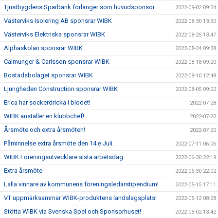
Tjustbygdens Sparbank förlänger som huvudsponsor
2022-09-02 09:34
Västerviks Isolering AB sponsrar WIBK
2022-08-30 13:30
Västerviks Elektriska sponsrar WIBK
2022-08-25 13:47
Alphaskolan sponsrar WIBK
2022-08-24 09:38
Calmunger & Carlsson sponsrar WIBK
2022-08-18 09:20
Bostadsbolaget sponsrar WIBK
2022-08-10 12:48
Ljungheden Construction sponsrar WIBK
2022-08-05 09:22
Erica har sockerdricka i blodet!
2022-07-28
WIBK anställer en klubbchef!
2022-07-20
Årsmöte och extra årsmöten!
2022-07-20
Påminnelse extra årsmöte den 14:e Juli.
2022-07-11 06:06
WIBK Föreningsutvecklare sista arbetsdag.
2022-06-30 22:19
Extra årsmöte
2022-06-30 22:02
Lalla vinnare av kommunens föreningsledarstipendium!
2022-05-15 17:11
VT uppmärksammar WIBK-produktens landslagsplats!
2022-05-12 08:28
Stötta WIBK via Svenska Spel och Sponsorhuset!
2022-05-02 13:42