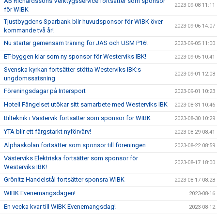
AB Richardssons Verktygsservice fortsätter som sponsor
2023-09-08 11:11
för WIBK
Tjustbygdens Sparbank blir huvudsponsor för WIBK över
2023-09-06 14:07
kommande två år!
Nu startar gemensam träning för JAS och USM P16!
2023-09-05 11:00
ET-byggen klar som ny sponsor för Westerviks IBK!
2023-09-05 10:41
Svenska kyrkan fortsätter stötta Westerviks IBK:s
2023-09-01 12:08
ungdomssatsning
Föreningsdagar på Intersport
2023-09-01 10:23
Hotell Fängelset utökar sitt samarbete med Westerviks IBK
2023-08-31 10:46
Bilteknik i Västervik fortsätter som sponsor för WIBK
2023-08-30 10:29
YTA blir ett färgstarkt nyförvärv!
2023-08-29 08:41
Alphaskolan fortsätter som sponsor till föreningen
2023-08-22 08:59
Västerviks Elektriska fortsätter som sponsor för
2023-08-17 18:00
Westerviks IBK!
Grönitz Handelstål fortsätter sponsra WIBK
2023-08-17 08:28
WIBK Evenemangsdagen!
2023-08-16
En vecka kvar till WIBK Evenemangsdag!
2023-08-12