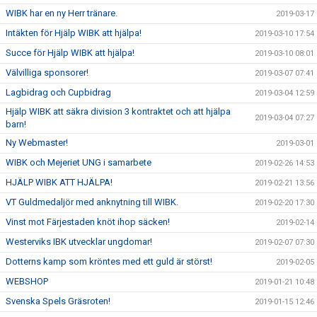
WIBK har en ny Herr tränare.
2019-03-17
Intäkten för Hjälp WIBK att hjälpa!
2019-03-10 17:54
Succe för Hjälp WIBK att hjälpa!
2019-03-10 08:01
Välvilliga sponsorer!
2019-03-07 07:41
Lagbidrag och Cupbidrag
2019-03-04 12:59
Hjälp WIBK att säkra division 3 kontraktet och att hjälpa
2019-03-04 07:27
barn!
Ny Webmaster!
2019-03-01
WIBK och Mejeriet UNG i samarbete
2019-02-26 14:53
HJÄLP WIBK ATT HJÄLPA!
2019-02-21 13:56
VT Guldmedaljör med anknytning till WIBK.
2019-02-20 17:30
Vinst mot Färjestaden knöt ihop säcken!
2019-02-14
Westerviks IBK utvecklar ungdomar!
2019-02-07 07:30
Dotterns kamp som kröntes med ett guld är störst!
2019-02-05
WEBSHOP
2019-01-21 10:48
Svenska Spels Gräsroten!
2019-01-15 12:46