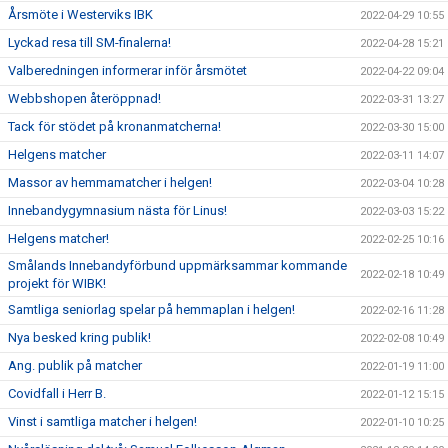
Årsmöte i Westerviks IBK
2022-04-29 10:55
Lyckad resa till SM-finalerna!
2022-04-28 15:21
Valberedningen informerar inför årsmötet
2022-04-22 09:04
Webbshopen återöppnad!
2022-03-31 13:27
Tack för stödet på kronanmatcherna!
2022-03-30 15:00
Helgens matcher
2022-03-11 14:07
Massor av hemmamatcher i helgen!
2022-03-04 10:28
Innebandygymnasium nästa för Linus!
2022-03-03 15:22
Helgens matcher!
2022-02-25 10:16
Smålands Innebandyförbund uppmärksammar kommande
2022-02-18 10:49
projekt för WIBK!
Samtliga seniorlag spelar på hemmaplan i helgen!
2022-02-16 11:28
Nya besked kring publik!
2022-02-08 10:49
Ang. publik på matcher
2022-01-19 11:00
Covidfall i Herr B.
2022-01-12 15:15
Vinst i samtliga matcher i helgen!
2022-01-10 10:25