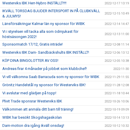
Westerviks IBK Herr-Nybro INSTÄLLT!!!!
2022-12-17 13:19
IKVÄLL TORSDAG BJUDER INTERSPORT IN PÅ CLUBKVÄLL
2022-12-15 10:49
& JULMYS!
Länsförsäkringar Kalmar län ny sponsor för WIBK
2022-12-14 14:47
Vi i styrelsen vill tacka alla som ödmjukast för
2022-12-13 11:00
höstsäsongen 2022!
Sponsormatch 17/12, Gratis inträde!
2022-12-08 11:14
Westerviks IBK Dam- Sandbäckshults IBK INSTÄLLT!
2022-12-06 13:12
KÖP DINA BINGOLOTTER AV OSS!
2022-12-05 10:38
Andreas firar 4 månader på jobbet som klubbchef!
2022-11-30
Vi vill välkomna Saab Barracuda som ny sponsor för WIBK
2022-11-29 11:55
Grönitz Handelstål ny sponsor för Westerviks IBK!
2022-11-28 12:08
Vi avslutar med glädjen på topp!
2022-11-18 10:44
Plivit Trade sponsrar Westerviks IBK
2022-10-26 10:06
Välkommen att anmäla ditt barn till träning!
2022-10-19 09:09
WIBK har besökt Skogshagaskolan
2022-10-14 13:13
Dam-motion dra igång ikväll onsdag!
2022-10-12 10:32