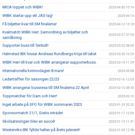
MICA loppet och WIBK!
2023-04-30 10:14
WIBK startar upp ett JAS-lag!
2023-04-14
Få biljetter kvar till SM finalerna!
2023-04-12 13:18
Kvalmatch WIBK Herr. Samordning av biljetter och
2023-03-27 07:53
samåkning.
Supporter buss till Tenhult!
2023-03-22 08:00
Halmstad IBK hissar Andreas Rundbergs tröja till taket
2023-03-20 16:29
WIBK Herr till kval och WIBK arrangerar supporterbuss.
2023-03-19 11:29
Internationella kvinnodagen 8 mars!
2023-03-08
Ledarträffen för säsongen 22/23
2023-02-16 12:03
WIBK arrangerar bussresa till SM finalerna 22 April.
2023-02-15 08:33
Toppmatcher för Dam och Herr!
2023-02-10
Inget arbete på SFO för WIBK sommaren 2023.
2023-01-29 20:25
Sponsormatch 21/1, Gratis inträde!
2023-01-17 12:04
Skolsatsningen blev en succé!
2023-01-13 11:31
Westerviks IBK fyllde hallen på årets julevent!
2023-01-09 12:38