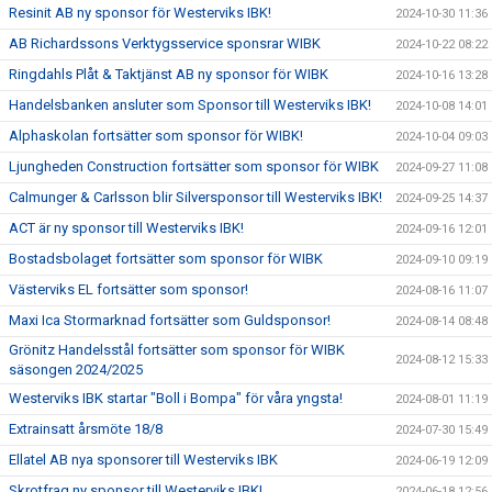
Resinit AB ny sponsor för Westerviks IBK!
2024-10-30 11:36
AB Richardssons Verktygsservice sponsrar WIBK
2024-10-22 08:22
Ringdahls Plåt & Taktjänst AB ny sponsor för WIBK
2024-10-16 13:28
Handelsbanken ansluter som Sponsor till Westerviks IBK!
2024-10-08 14:01
Alphaskolan fortsätter som sponsor för WIBK!
2024-10-04 09:03
Ljungheden Construction fortsätter som sponsor för WIBK
2024-09-27 11:08
Calmunger & Carlsson blir Silversponsor till Westerviks IBK!
2024-09-25 14:37
ACT är ny sponsor till Westerviks IBK!
2024-09-16 12:01
Bostadsbolaget fortsätter som sponsor för WIBK
2024-09-10 09:19
Västerviks EL fortsätter som sponsor!
2024-08-16 11:07
Maxi Ica Stormarknad fortsätter som Guldsponsor!
2024-08-14 08:48
Grönitz Handelsstål fortsätter som sponsor för WIBK
2024-08-12 15:33
säsongen 2024/2025
Westerviks IBK startar "Boll i Bompa" för våra yngsta!
2024-08-01 11:19
Extrainsatt årsmöte 18/8
2024-07-30 15:49
Ellatel AB nya sponsorer till Westerviks IBK
2024-06-19 12:09
Skrotfrag ny sponsor till Westerviks IBK!
2024-06-18 12:56