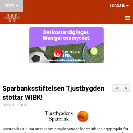
START
LOGGA IN
HEM
NYHETER
OM KLUBBEN
KONTAKT
VÅRA LAG/LEDARE
Sparbanksstiftelsen Tjustbygden
<
>
KALENDER
stöttar WIBK!
2020-09-13 20:37
MATCHER
AVGIFTER
Westerviks IBK har ansökt om projektpengar för ett utbildningsprojekt för
TRÄNINGSTIDER