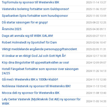
Topformula ny sponsor till Westerviks IBK
2025-11-14 13:27
Västerviks Isolering fortsätter som Guldsponsor!
2025-11-06 15:07
Sparbanken Spira fortsätter som huvudsponsor
2025-11-05 13:59
Då startar säsongen för er grupp!
2025-08-22 12:25
Årsmöte 2025
2025-04-30 09:11
Dags att anmäla sig till WIBK GALAN!
2025-03-27 13:11
Robert Holmstedt ny Sportchef för Dam
2025-02-06 10:47
Viktigt meddelande angående personuppgiftsincident
2025-02-05 11:31
Vi önskar er en riktigt God Jul och Gott Nytt År!
2024-12-17 10:33
Köp dina Bingolotter till uppesittarkvällen av oss!
2024-12-09 09:07
Hotell Fängelset fortsätter som sponsor över säsongen
2024-11-26 14:13
24/25
Gå med i Westerviks IBK:s 1000kr-klubb!!
2024-11-15 12:00
Noblessa Västervik ny sponsor till Westerviks IBK!
2024-11-13 13:42
Mocca deli ny sponsor för Westerviks IBK
2024-11-08 13:40
Lely Center Västervik (Mjölkteknik Öst AB) ny sponsor för
2024-11-05 14:33
WIBK