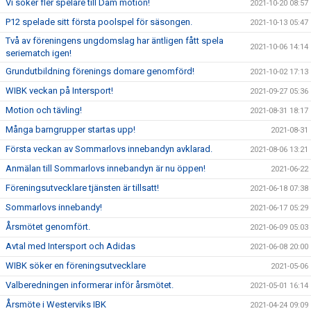
Vi söker fler spelare till Dam motion!
2021-10-20 08:57
P12 spelade sitt första poolspel för säsongen.
2021-10-13 05:47
Två av föreningens ungdomslag har äntligen fått spela
2021-10-06 14:14
seriematch igen!
Grundutbildning förenings domare genomförd!
2021-10-02 17:13
WIBK veckan på Intersport!
2021-09-27 05:36
Motion och tävling!
2021-08-31 18:17
Många barngrupper startas upp!
2021-08-31
Första veckan av Sommarlovs innebandyn avklarad.
2021-08-06 13:21
Anmälan till Sommarlovs innebandyn är nu öppen!
2021-06-22
Föreningsutvecklare tjänsten är tillsatt!
2021-06-18 07:38
Sommarlovs innebandy!
2021-06-17 05:29
Årsmötet genomfört.
2021-06-09 05:03
Avtal med Intersport och Adidas
2021-06-08 20:00
WIBK söker en föreningsutvecklare
2021-05-06
Valberedningen informerar inför årsmötet.
2021-05-01 16:14
Årsmöte i Westerviks IBK
2021-04-24 09:09