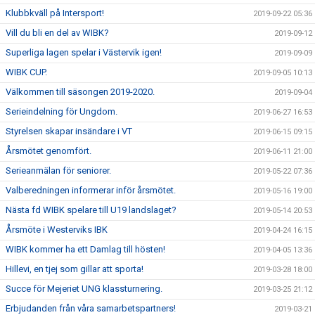
Klubbkväll på Intersport!
2019-09-22 05:36
Vill du bli en del av WIBK?
2019-09-12
Superliga lagen spelar i Västervik igen!
2019-09-09
WIBK CUP.
2019-09-05 10:13
Välkommen till säsongen 2019-2020.
2019-09-04
Serieindelning för Ungdom.
2019-06-27 16:53
Styrelsen skapar insändare i VT
2019-06-15 09:15
Årsmötet genomfört.
2019-06-11 21:00
Serieanmälan för seniorer.
2019-05-22 07:36
Valberedningen informerar inför årsmötet.
2019-05-16 19:00
Nästa fd WIBK spelare till U19 landslaget?
2019-05-14 20:53
Årsmöte i Westerviks IBK
2019-04-24 16:15
WIBK kommer ha ett Damlag till hösten!
2019-04-05 13:36
Hillevi, en tjej som gillar att sporta!
2019-03-28 18:00
Succe för Mejeriet UNG klassturnering.
2019-03-25 21:12
Erbjudanden från våra samarbetspartners!
2019-03-21