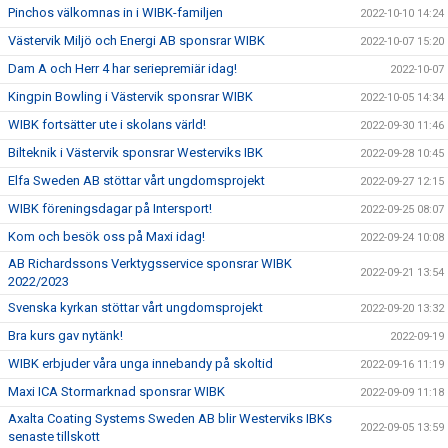
Pinchos välkomnas in i WIBK-familjen
2022-10-10 14:24
Västervik Miljö och Energi AB sponsrar WIBK
2022-10-07 15:20
Dam A och Herr 4 har seriepremiär idag!
2022-10-07
Kingpin Bowling i Västervik sponsrar WIBK
2022-10-05 14:34
WIBK fortsätter ute i skolans värld!
2022-09-30 11:46
Bilteknik i Västervik sponsrar Westerviks IBK
2022-09-28 10:45
Elfa Sweden AB stöttar vårt ungdomsprojekt
2022-09-27 12:15
WIBK föreningsdagar på Intersport!
2022-09-25 08:07
Kom och besök oss på Maxi idag!
2022-09-24 10:08
AB Richardssons Verktygsservice sponsrar WIBK
2022-09-21 13:54
2022/2023
Svenska kyrkan stöttar vårt ungdomsprojekt
2022-09-20 13:32
Bra kurs gav nytänk!
2022-09-19
WIBK erbjuder våra unga innebandy på skoltid
2022-09-16 11:19
Maxi ICA Stormarknad sponsrar WIBK
2022-09-09 11:18
Axalta Coating Systems Sweden AB blir Westerviks IBKs
2022-09-05 13:59
senaste tillskott