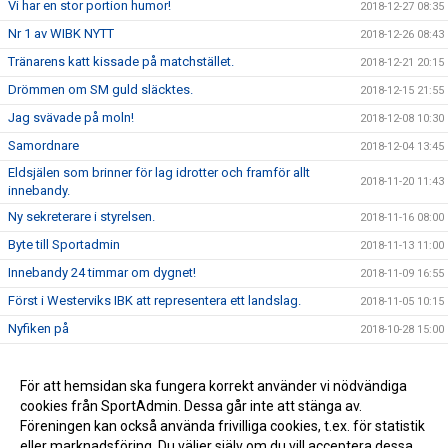
Vi har en stor portion humor!
2018-12-27 08:35
Nr 1 av WIBK NYTT
2018-12-26 08:43
Tränarens katt kissade på matchstället.
2018-12-21 20:15
Drömmen om SM guld släcktes.
2018-12-15 21:55
Jag svävade på moln!
2018-12-08 10:30
Samordnare
2018-12-04 13:45
Eldsjälen som brinner för lag idrotter och framför allt
2018-11-20 11:43
innebandy.
Ny sekreterare i styrelsen.
2018-11-16 08:00
Byte till Sportadmin
2018-11-13 11:00
Innebandy 24 timmar om dygnet!
2018-11-09 16:55
Först i Westerviks IBK att representera ett landslag.
2018-11-05 10:15
Nyfiken på
2018-10-28 15:00
Nyfiken på
2018-10-25 09:10
WIBK Motion Dam
För att hemsidan ska fungera korrekt använder vi nödvändiga
2018-10-22 07:34
cookies från SportAdmin. Dessa går inte att stänga av.
WIBK Motion
2018-10-12 08:29
Föreningen kan också använda frivilliga cookies, t.ex. för statistik
eller marknadsföring. Du väljer själv om du vill acceptera dessa.