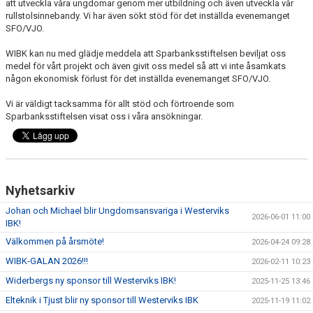
att utveckla våra ungdomar genom mer utbildning och även utveckla vår
rullstolsinnebandy. Vi har även sökt stöd för det inställda evenemanget
DOKUMENT
SFO/VJO.
WIBK kan nu med glädje meddela att Sparbanksstiftelsen beviljat oss
INFORMATION
medel för vårt projekt och även givit oss medel så att vi inte åsamkats
någon ekonomisk förlust för det inställda evenemanget SFO/VJO.
HEDERSMEDLEM
Vi är väldigt tacksamma för allt stöd och förtroende som
Sparbanksstiftelsen visat oss i våra ansökningar.
Nyhetsarkiv
Johan och Michael blir Ungdomsansvariga i Westerviks
2026-06-01 11:00
IBK!
Välkommen på årsmöte!
2026-04-24 09:28
WIBK-GALAN 2026!!!
2026-02-11 10:23
Widerbergs ny sponsor till Westerviks IBK!
2025-11-25 13:46
Elteknik i Tjust blir ny sponsor till Westerviks IBK
2025-11-19 11:02