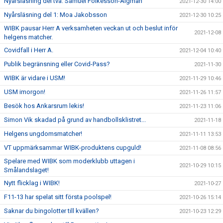
Nyårsläsning del två: Samuel Folkesson-Algman
2021-12-30 14:00
Nyårsläsning del 1: Moa Jakobsson
2021-12-30 10:25
WIBK pausar Herr A verksamheten veckan ut och beslut inför
2021-12-08
helgens matcher.
Covidfall i Herr A.
2021-12-04 10:40
Publik begränsning eller Covid-Pass?
2021-11-30
WIBK är vidare i USM!
2021-11-29 10:46
USM imorgon!
2021-11-26 11:57
Besök hos Ankarsrum lekis!
2021-11-23 11:06
Simon Vik skadad på grund av handbollsklistret...
2021-11-18
Helgens ungdomsmatcher!
2021-11-11 13:53
VT uppmärksammar WIBK-produktens cupguld!
2021-11-08 08:56
Spelare med WIBK som moderklubb uttagen i
2021-10-29 10:15
Smålandslaget!
Nytt flicklag i WIBK!
2021-10-27
F11-13 har spelat sitt första poolspel!
2021-10-26 15:14
Saknar du bingolotter till kvällen?
2021-10-23 12:29