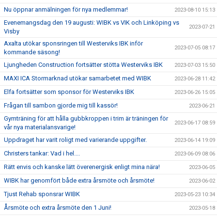
Nu öppnar anmälningen för nya medlemmar!
2023-08-10 15:13
Evenemangsdag den 19 augusti: WIBK vs VIK och Linköping vs
2023-07-21
Visby
Axalta utökar sponsringen till Westerviks IBK inför
2023-07-05 08:17
kommande säsong!
Ljungheden Construction fortsätter stötta Westerviks IBK
2023-07-03 15:50
MAXI ICA Stormarknad utökar samarbetet med WIBK
2023-06-28 11:42
Elfa fortsätter som sponsor för Westerviks IBK
2023-06-26 15:05
Frågan till sambon gjorde mig till kassör!
2023-06-21
Gymträning för att hålla gubbkroppen i trim är träningen för
2023-06-17 08:59
vår nya materialansvarige!
Uppdraget har varit roligt med varierande uppgifter.
2023-06-14 19:09
Christers tankar: Vad i hel....
2023-06-09 08:06
Rätt envis och kanske lätt överenergisk enligt mina nära!
2023-06-05
WIBK har genomfört både extra årsmöte och årsmöte!
2023-06-02
Tjust Rehab sponsrar WIBK
2023-05-23 10:34
Årsmöte och extra årsmöte den 1 Juni!
2023-05-18