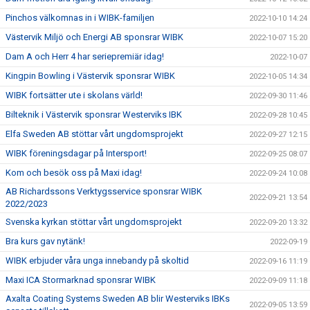
Pinchos välkomnas in i WIBK-familjen
2022-10-10 14:24
Västervik Miljö och Energi AB sponsrar WIBK
2022-10-07 15:20
Dam A och Herr 4 har seriepremiär idag!
2022-10-07
Kingpin Bowling i Västervik sponsrar WIBK
2022-10-05 14:34
WIBK fortsätter ute i skolans värld!
2022-09-30 11:46
Bilteknik i Västervik sponsrar Westerviks IBK
2022-09-28 10:45
Elfa Sweden AB stöttar vårt ungdomsprojekt
2022-09-27 12:15
WIBK föreningsdagar på Intersport!
2022-09-25 08:07
Kom och besök oss på Maxi idag!
2022-09-24 10:08
AB Richardssons Verktygsservice sponsrar WIBK
2022-09-21 13:54
2022/2023
Svenska kyrkan stöttar vårt ungdomsprojekt
2022-09-20 13:32
Bra kurs gav nytänk!
2022-09-19
WIBK erbjuder våra unga innebandy på skoltid
2022-09-16 11:19
Maxi ICA Stormarknad sponsrar WIBK
2022-09-09 11:18
Axalta Coating Systems Sweden AB blir Westerviks IBKs
2022-09-05 13:59