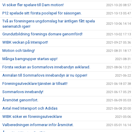
Vi söker fler spelare till Dam motion!
2021-10-20 08:57
P12 spelade sitt första poolspel för säsongen.
2021-10-13 05:47
Två av föreningens ungdomslag har äntligen fått spela
2021-10-06 14:14
seriematch igen!
Grundutbildning förenings domare genomförd!
2021-10-02 17:13
WIBK veckan på Intersport!
2021-09-27 05:36
Motion och tävling!
2021-08-31 18:17
Många barngrupper startas upp!
2021-08-31
Första veckan av Sommarlovs innebandyn avklarad.
2021-08-06 13:21
Anmälan till Sommarlovs innebandyn är nu öppen!
2021-06-22
Föreningsutvecklare tjänsten är tillsatt!
2021-06-18 07:38
Sommarlovs innebandy!
2021-06-17 05:29
Årsmötet genomfört.
2021-06-09 05:03
Avtal med Intersport och Adidas
2021-06-08 20:00
WIBK söker en föreningsutvecklare
2021-05-06
Valberedningen informerar inför årsmötet.
2021-05-01 16:14