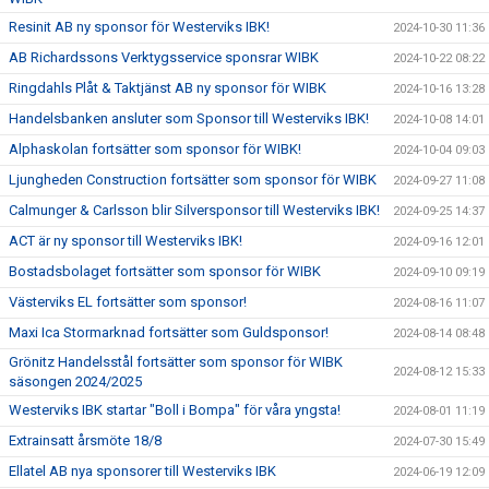
Resinit AB ny sponsor för Westerviks IBK!
2024-10-30 11:36
AB Richardssons Verktygsservice sponsrar WIBK
2024-10-22 08:22
Ringdahls Plåt & Taktjänst AB ny sponsor för WIBK
2024-10-16 13:28
Handelsbanken ansluter som Sponsor till Westerviks IBK!
2024-10-08 14:01
Alphaskolan fortsätter som sponsor för WIBK!
2024-10-04 09:03
Ljungheden Construction fortsätter som sponsor för WIBK
2024-09-27 11:08
Calmunger & Carlsson blir Silversponsor till Westerviks IBK!
2024-09-25 14:37
ACT är ny sponsor till Westerviks IBK!
2024-09-16 12:01
Bostadsbolaget fortsätter som sponsor för WIBK
2024-09-10 09:19
Västerviks EL fortsätter som sponsor!
2024-08-16 11:07
Maxi Ica Stormarknad fortsätter som Guldsponsor!
2024-08-14 08:48
Grönitz Handelsstål fortsätter som sponsor för WIBK
2024-08-12 15:33
säsongen 2024/2025
Westerviks IBK startar "Boll i Bompa" för våra yngsta!
2024-08-01 11:19
Extrainsatt årsmöte 18/8
2024-07-30 15:49
Ellatel AB nya sponsorer till Westerviks IBK
2024-06-19 12:09