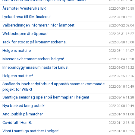
2022-05-02 13:42
Årsmöte i Westerviks IBK
2022-04-29 10:55
Lyckad resa till SM-finalerna!
2022-04-28 15:21
Valberedningen informerar inför årsmötet
2022-04-22 09:04
Webbshopen återöppnad!
2022-03-31 13:27
Tack för stödet på kronanmatcherna!
2022-03-30 15:00
Helgens matcher
2022-03-11 14:07
Massor av hemmamatcher i helgen!
2022-03-04 10:28
Innebandygymnasium nästa för Linus!
2022-03-03 15:22
Helgens matcher!
2022-02-25 10:16
Smålands Innebandyförbund uppmärksammar kommande
2022-02-18 10:49
projekt för WIBK!
Samtliga seniorlag spelar på hemmaplan i helgen!
2022-02-16 11:28
Nya besked kring publik!
2022-02-08 10:49
Ang. publik på matcher
2022-01-19 11:00
Covidfall i Herr B.
2022-01-12 15:15
Vinst i samtliga matcher i helgen!
2022-01-10 10:25