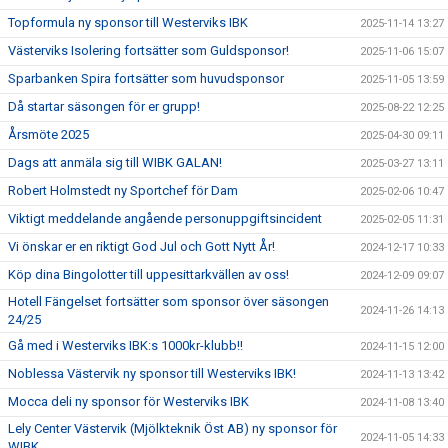
Topformula ny sponsor till Westerviks IBK
2025-11-14 13:27
Västerviks Isolering fortsätter som Guldsponsor!
2025-11-06 15:07
Sparbanken Spira fortsätter som huvudsponsor
2025-11-05 13:59
Då startar säsongen för er grupp!
2025-08-22 12:25
Årsmöte 2025
2025-04-30 09:11
Dags att anmäla sig till WIBK GALAN!
2025-03-27 13:11
Robert Holmstedt ny Sportchef för Dam
2025-02-06 10:47
Viktigt meddelande angående personuppgiftsincident
2025-02-05 11:31
Vi önskar er en riktigt God Jul och Gott Nytt År!
2024-12-17 10:33
Köp dina Bingolotter till uppesittarkvällen av oss!
2024-12-09 09:07
Hotell Fängelset fortsätter som sponsor över säsongen
2024-11-26 14:13
24/25
Gå med i Westerviks IBK:s 1000kr-klubb!!
2024-11-15 12:00
Noblessa Västervik ny sponsor till Westerviks IBK!
2024-11-13 13:42
Mocca deli ny sponsor för Westerviks IBK
2024-11-08 13:40
Lely Center Västervik (Mjölkteknik Öst AB) ny sponsor för
2024-11-05 14:33
WIBK