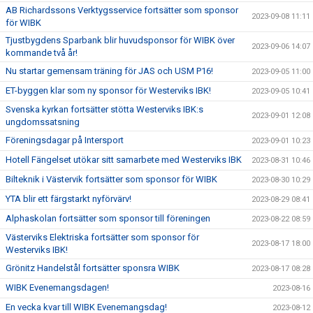
AB Richardssons Verktygsservice fortsätter som sponsor
2023-09-08 11:11
för WIBK
Tjustbygdens Sparbank blir huvudsponsor för WIBK över
2023-09-06 14:07
kommande två år!
Nu startar gemensam träning för JAS och USM P16!
2023-09-05 11:00
ET-byggen klar som ny sponsor för Westerviks IBK!
2023-09-05 10:41
Svenska kyrkan fortsätter stötta Westerviks IBK:s
2023-09-01 12:08
ungdomssatsning
Föreningsdagar på Intersport
2023-09-01 10:23
Hotell Fängelset utökar sitt samarbete med Westerviks IBK
2023-08-31 10:46
Bilteknik i Västervik fortsätter som sponsor för WIBK
2023-08-30 10:29
YTA blir ett färgstarkt nyförvärv!
2023-08-29 08:41
Alphaskolan fortsätter som sponsor till föreningen
2023-08-22 08:59
Västerviks Elektriska fortsätter som sponsor för
2023-08-17 18:00
Westerviks IBK!
Grönitz Handelstål fortsätter sponsra WIBK
2023-08-17 08:28
WIBK Evenemangsdagen!
2023-08-16
En vecka kvar till WIBK Evenemangsdag!
2023-08-12