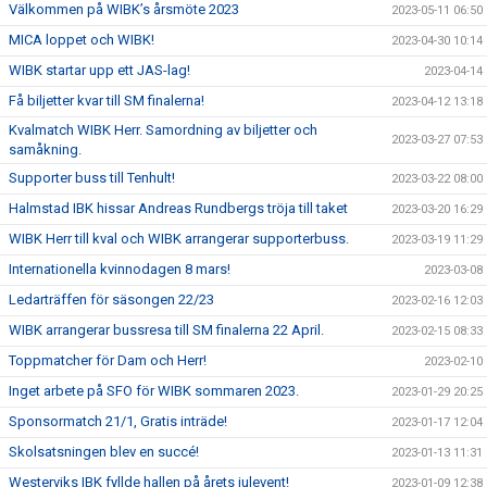
Välkommen på WIBK’s årsmöte 2023
2023-05-11 06:50
MICA loppet och WIBK!
2023-04-30 10:14
WIBK startar upp ett JAS-lag!
2023-04-14
Få biljetter kvar till SM finalerna!
2023-04-12 13:18
Kvalmatch WIBK Herr. Samordning av biljetter och
2023-03-27 07:53
samåkning.
Supporter buss till Tenhult!
2023-03-22 08:00
Halmstad IBK hissar Andreas Rundbergs tröja till taket
2023-03-20 16:29
WIBK Herr till kval och WIBK arrangerar supporterbuss.
2023-03-19 11:29
Internationella kvinnodagen 8 mars!
2023-03-08
Ledarträffen för säsongen 22/23
2023-02-16 12:03
WIBK arrangerar bussresa till SM finalerna 22 April.
2023-02-15 08:33
Toppmatcher för Dam och Herr!
2023-02-10
Inget arbete på SFO för WIBK sommaren 2023.
2023-01-29 20:25
Sponsormatch 21/1, Gratis inträde!
2023-01-17 12:04
Skolsatsningen blev en succé!
2023-01-13 11:31
Westerviks IBK fyllde hallen på årets julevent!
2023-01-09 12:38