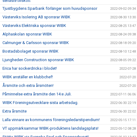
senaste tillskott
Tjustbygdens Sparbank förlänger som huvudsponsor
2022-09-02 09:34
Västerviks Isolering AB sponsrar WIBK
2022-08-30 13:30
Västerviks Elektriska sponsrar WIBK
2022-08-25 13:47
Alphaskolan sponsrar WIBK
2022-08-24 09:38
Calmunger & Carlsson sponsrar WIBK
2022-08-18 09:20
Bostadsbolaget sponsrar WIBK
2022-08-10 12:48
Ljungheden Construction sponsrar WIBK
2022-08-05 09:22
Erica har sockerdricka i blodet!
2022-07-28
WIBK anställer en klubbchef!
2022-07-20
Årsmöte och extra årsmöten!
2022-07-20
Påminnelse extra årsmöte den 14:e Juli.
2022-07-11 06:06
WIBK Föreningsutvecklare sista arbetsdag.
2022-06-30 22:19
Extra årsmöte
2022-06-30 22:02
Lalla vinnare av kommunens föreningsledarstipendium!
2022-05-15 17:11
VT uppmärksammar WIBK-produktens landslagsplats!
2022-05-12 08:28
Stötta WIBK via Svenska Spel och Sponsorhuset!