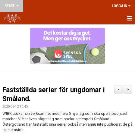
START
LOGGA IN
HEM
NYHETER
OM KLUBBEN
KONTAKT
VÅRA LAG/LEDARE
Fastställda serier för ungdomar i
<
>
KALENDER
Småland.
2020-06-12 13:45
MATCHER
WIBK utökar sin verksamhet med hela 5 nya lag som ska spela poolspel
matcher. Vi har även några lag som spelar seriespel i Småland.
AVGIFTER
Östergötland har fastställt sina serier också men ännu inte publicerat de på
sin hemsida.
TRÄNINGSTIDER