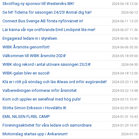
Skrotfrag ny sponsor till Westerviks IBK!
2024-06-18 12:56
Se hit! Tiderna för säsongen 24/25! Anmäl dig här!
2024-06-12
Connect Bus Sverige AB första nyförvärvet in!
2024-06-11 13:29
Lär känna vår nye ordförande Emil Lindqvist lite mer!
2024-06-07 11:36
Engagerad ledare in i styrelsen.
2024-06-06 15:46
WIBK Årsmöte genomfört!
2024-06-06 05:50
Välkommen till WIBK årsmöte 2024!
2024-05-18 09:00
WIBK slog rekord i antal utövare säsongen 23/24!
2024-04-30
WIBK-galan blev en succé!
2024-04-18 12:00
Klä er i rött på söndag och läs Alwas ord inför avgörandet!
2024-03-23 11:58
Valberedningen informerar inför årsmötet
2024-03-22 13:48
Kom och upplev en seriefinal med hög puls!
2024-03-15 10:41
Stötta Simon Eriksson i Hovslätts IK
2024-02-09 08:07
EMIL NILSEN FLRBL CAMP
2024-01-31 10:43
Föreningsaktivitet för våra ledare och samordnare
2024-01-29 10:47
Motionslag startas upp i Ankarsrum!
2024-01-16