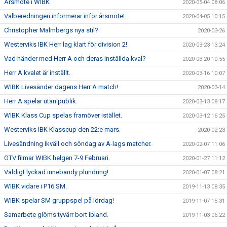
Årsmöte i WIBK
2020-05-04 08:06
Valberedningen informerar inför årsmötet.
2020-04-05 10:15
Christopher Malmbergs nya stil?
2020-03-26
Westerviks IBK Herr lag klart för division 2!
2020-03-23 13:24
Vad händer med Herr A och deras inställda kval?
2020-03-20 10:55
Herr A kvalet är inställt.
2020-03-16 10:07
WIBK Livesänder dagens Herr A match!
2020-03-14
Herr A spelar utan publik.
2020-03-13 08:17
WIBK Klass Cup spelas framöver istället.
2020-03-12 16:25
Westerviks IBK Klasscup den 22:e mars.
2020-02-23
Livesändning ikväll och söndag av A-lags matcher.
2020-02-07 11:06
GTV filmar WIBK helgen 7-9 Februari.
2020-01-27 11:12
Väldigt lyckad innebandy plundring!
2020-01-07 08:21
WIBK vidare i P16 SM.
2019-11-13 08:35
WIBK spelar SM gruppspel på lördag!
2019-11-07 15:31
Samarbete glöms tyvärr bort ibland.
2019-11-03 06:22