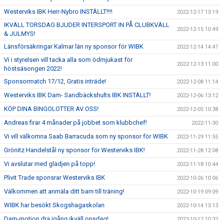
Westerviks IBK Herr-Nybro INSTÄLLT!!!!
2022-12-17 13:19
IKVÄLL TORSDAG BJUDER INTERSPORT IN PÅ CLUBKVÄLL
2022-12-15 10:49
& JULMYS!
Länsförsäkringar Kalmar län ny sponsor för WIBK
2022-12-14 14:47
Vi i styrelsen vill tacka alla som ödmjukast för
2022-12-13 11:00
höstsäsongen 2022!
Sponsormatch 17/12, Gratis inträde!
2022-12-08 11:14
Westerviks IBK Dam- Sandbäckshults IBK INSTÄLLT!
2022-12-06 13:12
KÖP DINA BINGOLOTTER AV OSS!
2022-12-05 10:38
Andreas firar 4 månader på jobbet som klubbchef!
2022-11-30
Vi vill välkomna Saab Barracuda som ny sponsor för WIBK
2022-11-29 11:55
Grönitz Handelstål ny sponsor för Westerviks IBK!
2022-11-28 12:08
Vi avslutar med glädjen på topp!
2022-11-18 10:44
Plivit Trade sponsrar Westerviks IBK
2022-10-26 10:06
Välkommen att anmäla ditt barn till träning!
2022-10-19 09:09
WIBK har besökt Skogshagaskolan
2022-10-14 13:13
Dam-motion dra igång ikväll onsdag!
2022-10-12 10:32