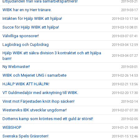
Erbjudanden från våra samarbetspartners!
2019-03-21
WIBK har en ny Herr tränare.
2019-03-17
Intäkten för Hjälp WIBK att hjälpa!
2019-03-10 17:54
Succe för Hjälp WIBK att hjälpa!
2019-03-10 08:01
Välvilliga sponsorer!
2019-03-07 07:41
Lagbidrag och Cupbidrag
2019-03-04 12:59
Hjälp WIBK att säkra division 3 kontraktet och att hjälpa
2019-03-04 07:27
barn!
Ny Webmaster!
2019-03-01
WIBK och Mejeriet UNG i samarbete
2019-02-26 14:53
HJÄLP WIBK ATT HJÄLPA!
2019-02-21 13:56
VT Guldmedaljör med anknytning till WIBK.
2019-02-20 17:30
Vinst mot Färjestaden knöt ihop säcken!
2019-02-14
Westerviks IBK utvecklar ungdomar!
2019-02-07 07:30
Dotterns kamp som kröntes med ett guld är störst!
2019-02-05
WEBSHOP
2019-01-21 10:48
Svenska Spels Gräsroten!
2019-01-15 12:46