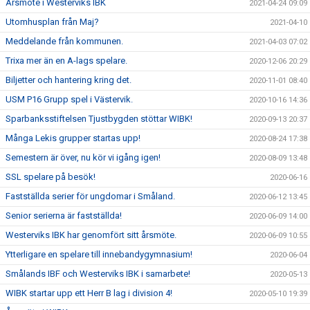
Årsmöte i Westerviks IBK
2021-04-24 09:09
Utomhusplan från Maj?
2021-04-10
Meddelande från kommunen.
2021-04-03 07:02
Trixa mer än en A-lags spelare.
2020-12-06 20:29
Biljetter och hantering kring det.
2020-11-01 08:40
USM P16 Grupp spel i Västervik.
2020-10-16 14:36
Sparbanksstiftelsen Tjustbygden stöttar WIBK!
2020-09-13 20:37
Många Lekis grupper startas upp!
2020-08-24 17:38
Semestern är över, nu kör vi igång igen!
2020-08-09 13:48
SSL spelare på besök!
2020-06-16
Fastställda serier för ungdomar i Småland.
2020-06-12 13:45
Senior serierna är fastställda!
2020-06-09 14:00
Westerviks IBK har genomfört sitt årsmöte.
2020-06-09 10:55
Ytterligare en spelare till innebandygymnasium!
2020-06-04
Smålands IBF och Westerviks IBK i samarbete!
2020-05-13
WIBK startar upp ett Herr B lag i division 4!
2020-05-10 19:39