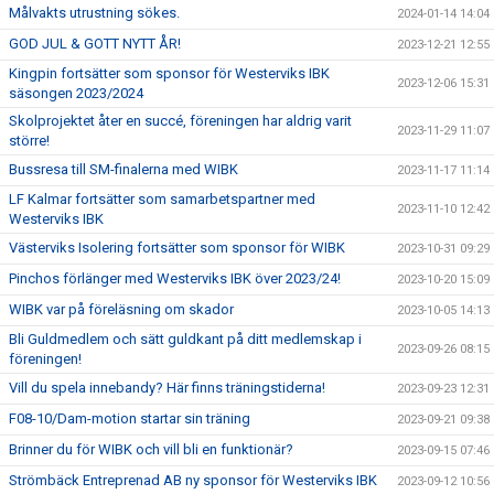
Målvakts utrustning sökes.
2024-01-14 14:04
GOD JUL & GOTT NYTT ÅR!
2023-12-21 12:55
Kingpin fortsätter som sponsor för Westerviks IBK
2023-12-06 15:31
säsongen 2023/2024
Skolprojektet åter en succé, föreningen har aldrig varit
2023-11-29 11:07
större!
Bussresa till SM-finalerna med WIBK
2023-11-17 11:14
LF Kalmar fortsätter som samarbetspartner med
2023-11-10 12:42
Westerviks IBK
Västerviks Isolering fortsätter som sponsor för WIBK
2023-10-31 09:29
Pinchos förlänger med Westerviks IBK över 2023/24!
2023-10-20 15:09
WIBK var på föreläsning om skador
2023-10-05 14:13
Bli Guldmedlem och sätt guldkant på ditt medlemskap i
2023-09-26 08:15
föreningen!
Vill du spela innebandy? Här finns träningstiderna!
2023-09-23 12:31
F08-10/Dam-motion startar sin träning
2023-09-21 09:38
Brinner du för WIBK och vill bli en funktionär?
2023-09-15 07:46
Strömbäck Entreprenad AB ny sponsor för Westerviks IBK
2023-09-12 10:56