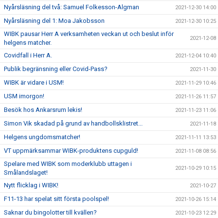
Nyårsläsning del två: Samuel Folkesson-Algman
2021-12-30 14:00
Nyårsläsning del 1: Moa Jakobsson
2021-12-30 10:25
WIBK pausar Herr A verksamheten veckan ut och beslut inför
2021-12-08
helgens matcher.
Covidfall i Herr A.
2021-12-04 10:40
Publik begränsning eller Covid-Pass?
2021-11-30
WIBK är vidare i USM!
2021-11-29 10:46
USM imorgon!
2021-11-26 11:57
Besök hos Ankarsrum lekis!
2021-11-23 11:06
Simon Vik skadad på grund av handbollsklistret...
2021-11-18
Helgens ungdomsmatcher!
2021-11-11 13:53
VT uppmärksammar WIBK-produktens cupguld!
2021-11-08 08:56
Spelare med WIBK som moderklubb uttagen i
2021-10-29 10:15
Smålandslaget!
Nytt flicklag i WIBK!
2021-10-27
F11-13 har spelat sitt första poolspel!
2021-10-26 15:14
Saknar du bingolotter till kvällen?
2021-10-23 12:29