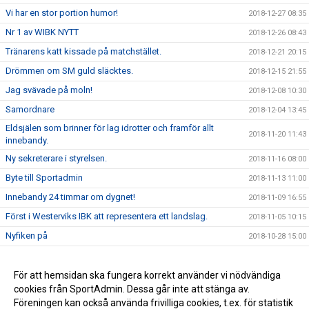
Vi har en stor portion humor!
2018-12-27 08:35
Nr 1 av WIBK NYTT
2018-12-26 08:43
Tränarens katt kissade på matchstället.
2018-12-21 20:15
Drömmen om SM guld släcktes.
2018-12-15 21:55
Jag svävade på moln!
2018-12-08 10:30
Samordnare
2018-12-04 13:45
Eldsjälen som brinner för lag idrotter och framför allt
2018-11-20 11:43
innebandy.
Ny sekreterare i styrelsen.
2018-11-16 08:00
Byte till Sportadmin
2018-11-13 11:00
Innebandy 24 timmar om dygnet!
2018-11-09 16:55
Först i Westerviks IBK att representera ett landslag.
2018-11-05 10:15
Nyfiken på
2018-10-28 15:00
Nyfiken på
2018-10-25 09:10
WIBK Motion Dam
För att hemsidan ska fungera korrekt använder vi nödvändiga
2018-10-22 07:34
cookies från SportAdmin. Dessa går inte att stänga av.
WIBK Motion
2018-10-12 08:29
Föreningen kan också använda frivilliga cookies, t.ex. för statistik