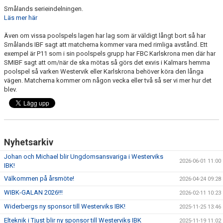
Smålands serieindelningen.
Läs mer här
DOKUMENT
Även om vissa poolspels lagen har lag som är väldigt långt bort så har
INFORMATION
Smålands IBF sagt att matcherna kommer vara med rimliga avstånd. Ett
exempel är P11 som i sin poolspels grupp har FBC Karlskrona men där har
SMIBF sagt att om/när de ska mötas så görs det exvis i Kalmars hemma
HEDERSMEDLEM
poolspel så varken Westervik eller Karlskrona behöver köra den långa
vägen. Matcherna kommer om någon vecka eller två så ser vi mer hur det
blev.
Nyhetsarkiv
Johan och Michael blir Ungdomsansvariga i Westerviks
2026-06-01 11:00
IBK!
Välkommen på årsmöte!
2026-04-24 09:28
WIBK-GALAN 2026!!!
2026-02-11 10:23
Widerbergs ny sponsor till Westerviks IBK!
2025-11-25 13:46
Elteknik i Tjust blir ny sponsor till Westerviks IBK
2025-11-19 11:02