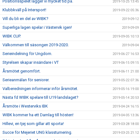
Positionsspelet lägger vi mycket tid på.
2019-10-25 13:45
Klubbkväll på Intersport!
2019-09-22 05:36
Vill du bli en del av WIBK?
2019-09-12
Superliga lagen spelar i Västervik igen!
2019-09-09
WIBK CUP.
2019-09-05 10:13
Välkommen till säsongen 2019-2020.
2019-09-04
Serieindelning för Ungdom.
2019-06-27 16:53
Styrelsen skapar insändare i VT
2019-06-15 09:15
Årsmötet genomfört.
2019-06-11 21:00
Serieanmälan för seniorer.
2019-05-22 07:36
Valberedningen informerar inför årsmötet.
2019-05-16 19:00
Nästa fd WIBK spelare till U19 landslaget?
2019-05-14 20:53
Årsmöte i Westerviks IBK
2019-04-24 16:15
WIBK kommer ha ett Damlag till hösten!
2019-04-05 13:36
Hillevi, en tjej som gillar att sporta!
2019-03-28 18:00
Succe för Mejeriet UNG klassturnering.
2019-03-25 21:12