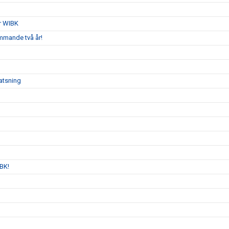
r WIBK
mmande två år!
atsning
IBK!