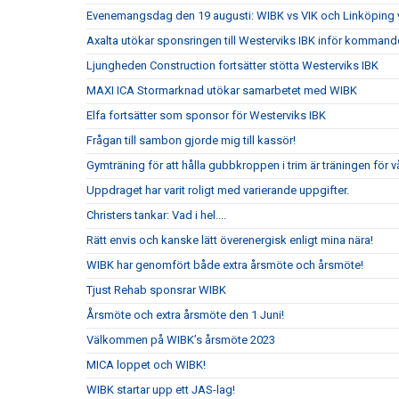
Evenemangsdag den 19 augusti: WIBK vs VIK och Linköping 
Axalta utökar sponsringen till Westerviks IBK inför komman
Ljungheden Construction fortsätter stötta Westerviks IBK
MAXI ICA Stormarknad utökar samarbetet med WIBK
Elfa fortsätter som sponsor för Westerviks IBK
Frågan till sambon gjorde mig till kassör!
Gymträning för att hålla gubbkroppen i trim är träningen för v
Uppdraget har varit roligt med varierande uppgifter.
Christers tankar: Vad i hel....
Rätt envis och kanske lätt överenergisk enligt mina nära!
WIBK har genomfört både extra årsmöte och årsmöte!
Tjust Rehab sponsrar WIBK
Årsmöte och extra årsmöte den 1 Juni!
Välkommen på WIBK’s årsmöte 2023
MICA loppet och WIBK!
WIBK startar upp ett JAS-lag!