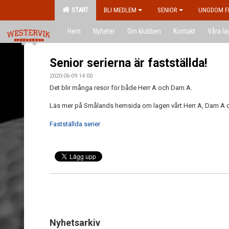
START
BLI MEDLEM
SENIOR
UNGDOM F
Hem
Nyheter
Om klubben
Kontakt
Våra la
Senior serierna är fastställda!
2020-06-09 14:00
Det blir många resor för både Herr A och Dam A.
Läs mer på Smålands hemsida om lagen vårt Herr A, Dam A o
Fastställda serier
Nyhetsarkiv