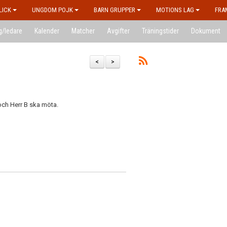
LICK
UNGDOM POJK
BARN GRUPPER
MOTIONS LAG
FRA
g/ledare
Kalender
Matcher
Avgifter
Träningstider
Dokument
<
>
ch Herr B ska möta.