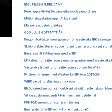
EMIL NILSEN FLRBL CAMP
Föreningsaktivitet för våra ledare och samordnare
Motionslag startas upp i Ankarsrum!
Målvakts utrustning sökes.
GOD JUL & GOTT NYTT ÅR!
Kingpin fortsätter som sponsor för Westerviks IBK säsonge
Skolprojektet åter en succé, föreningen har aldrig varit större!
Bussresa till SM-finalerna med WIBK
LF Kalmar fortsätter som samarbetspartner med Westerviks 
Västerviks Isolering fortsätter som sponsor för WIBK
Pinchos förlänger med Westerviks IBK över 2023/24!
WIBK var på föreläsning om skador
Bli Guldmedlem och sätt guldkant på ditt medlemskap i före
Vill du spela innebandy? Här finns träningstiderna!
F08-10/Dam-motion startar sin träning
Brinner du för WIBK och vill bli en funktionär?