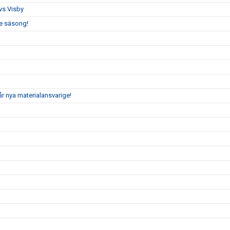
vs Visby
de säsong!
år nya materialansvarige!