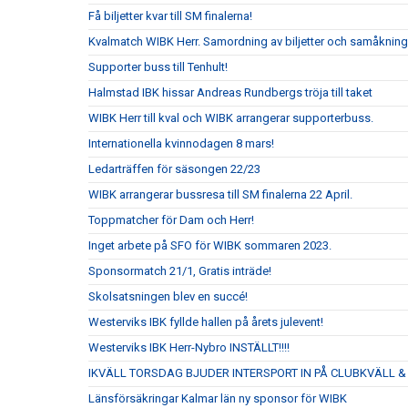
Få biljetter kvar till SM finalerna!
Kvalmatch WIBK Herr. Samordning av biljetter och samåkning
Supporter buss till Tenhult!
Halmstad IBK hissar Andreas Rundbergs tröja till taket
WIBK Herr till kval och WIBK arrangerar supporterbuss.
Internationella kvinnodagen 8 mars!
Ledarträffen för säsongen 22/23
WIBK arrangerar bussresa till SM finalerna 22 April.
Toppmatcher för Dam och Herr!
Inget arbete på SFO för WIBK sommaren 2023.
Sponsormatch 21/1, Gratis inträde!
Skolsatsningen blev en succé!
Westerviks IBK fyllde hallen på årets julevent!
Westerviks IBK Herr-Nybro INSTÄLLT!!!!
IKVÄLL TORSDAG BJUDER INTERSPORT IN PÅ CLUBKVÄLL &
Länsförsäkringar Kalmar län ny sponsor för WIBK