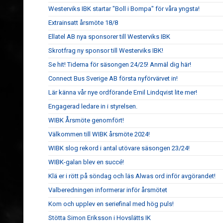
Westerviks IBK startar "Boll i Bompa" för våra yngsta!
Extrainsatt årsmöte 18/8
Ellatel AB nya sponsorer till Westerviks IBK
Skrotfrag ny sponsor till Westerviks IBK!
Se hit! Tiderna för säsongen 24/25! Anmäl dig här!
Connect Bus Sverige AB första nyförvärvet in!
Lär känna vår nye ordförande Emil Lindqvist lite mer!
Engagerad ledare in i styrelsen.
WIBK Årsmöte genomfört!
Välkommen till WIBK årsmöte 2024!
WIBK slog rekord i antal utövare säsongen 23/24!
WIBK-galan blev en succé!
Klä er i rött på söndag och läs Alwas ord inför avgörandet!
Valberedningen informerar inför årsmötet
Kom och upplev en seriefinal med hög puls!
Stötta Simon Eriksson i Hovslätts IK