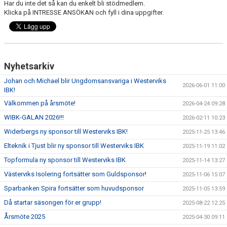
Har du inte det så kan du enkelt bli stödmedlem.
Klicka på INTRESSE ANSÖKAN och fyll i dina uppgifter.
DOKUMENT
INFORMATION
HEDERSMEDLEM
Nyhetsarkiv
Johan och Michael blir Ungdomsansvariga i Westerviks
2026-06-01 11:00
IBK!
Välkommen på årsmöte!
2026-04-24 09:28
WIBK-GALAN 2026!!!
2026-02-11 10:23
Widerbergs ny sponsor till Westerviks IBK!
2025-11-25 13:46
Elteknik i Tjust blir ny sponsor till Westerviks IBK
2025-11-19 11:02
Topformula ny sponsor till Westerviks IBK
2025-11-14 13:27
Västerviks Isolering fortsätter som Guldsponsor!
2025-11-06 15:07
Sparbanken Spira fortsätter som huvudsponsor
2025-11-05 13:59
Då startar säsongen för er grupp!
2025-08-22 12:25
Årsmöte 2025
2025-04-30 09:11