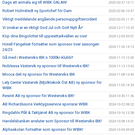
Dags att anmäla sig till WIBK GALAN!
2025-03-27 13:11
Robert Holmstedt ny Sportchef för Dam
2025-02-06 10:47
Viktigt meddelande angående personuppgiftsincident
2025-02-05 11:31
Vi önskar er en riktigt God Jul och Gott Nytt År!
2024-12-17 10:33
Köp dina Bingolotter till uppesittarkvällen av oss!
2024-12-09 09:07
Hotell Fängelset fortsätter som sponsor över säsongen
2024-11-26 14:13
24/25
Gå med i Westerviks IBK:s 1000kr-klubb!!
2024-11-15 12:00
Noblessa Västervik ny sponsor till Westerviks IBK!
2024-11-13 13:42
Mocca deli ny sponsor för Westerviks IBK
2024-11-08 13:40
Lely Center Västervik (Mjölkteknik Öst AB) ny sponsor för
2024-11-05 14:33
WIBK
Resinit AB ny sponsor för Westerviks IBK!
2024-10-30 11:36
AB Richardssons Verktygsservice sponsrar WIBK
2024-10-22 08:22
Ringdahls Plåt & Taktjänst AB ny sponsor för WIBK
2024-10-16 13:28
Handelsbanken ansluter som Sponsor till Westerviks IBK!
2024-10-08 14:01
Alphaskolan fortsätter som sponsor för WIBK!
2024-10-04 09:03