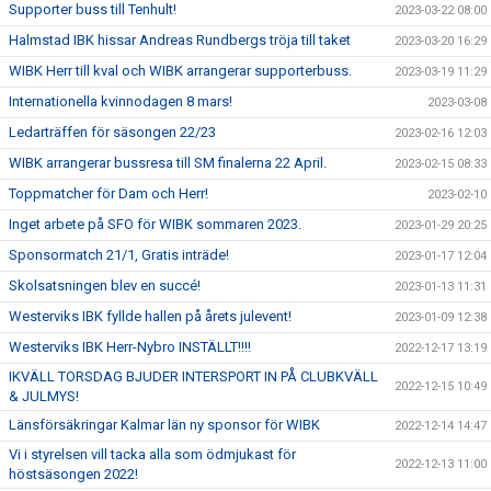
Supporter buss till Tenhult!
2023-03-22 08:00
Halmstad IBK hissar Andreas Rundbergs tröja till taket
2023-03-20 16:29
WIBK Herr till kval och WIBK arrangerar supporterbuss.
2023-03-19 11:29
Internationella kvinnodagen 8 mars!
2023-03-08
Ledarträffen för säsongen 22/23
2023-02-16 12:03
WIBK arrangerar bussresa till SM finalerna 22 April.
2023-02-15 08:33
Toppmatcher för Dam och Herr!
2023-02-10
Inget arbete på SFO för WIBK sommaren 2023.
2023-01-29 20:25
Sponsormatch 21/1, Gratis inträde!
2023-01-17 12:04
Skolsatsningen blev en succé!
2023-01-13 11:31
Westerviks IBK fyllde hallen på årets julevent!
2023-01-09 12:38
Westerviks IBK Herr-Nybro INSTÄLLT!!!!
2022-12-17 13:19
IKVÄLL TORSDAG BJUDER INTERSPORT IN PÅ CLUBKVÄLL
2022-12-15 10:49
& JULMYS!
Länsförsäkringar Kalmar län ny sponsor för WIBK
2022-12-14 14:47
Vi i styrelsen vill tacka alla som ödmjukast för
2022-12-13 11:00
höstsäsongen 2022!