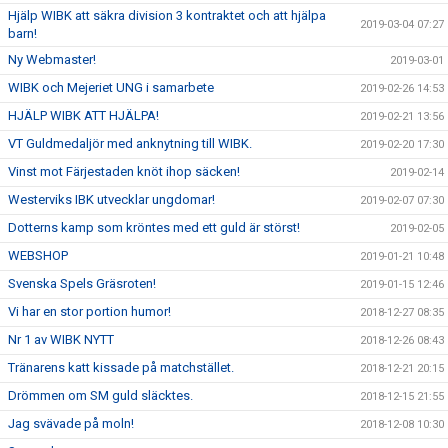
Hjälp WIBK att säkra division 3 kontraktet och att hjälpa
2019-03-04 07:27
barn!
Ny Webmaster!
2019-03-01
WIBK och Mejeriet UNG i samarbete
2019-02-26 14:53
HJÄLP WIBK ATT HJÄLPA!
2019-02-21 13:56
VT Guldmedaljör med anknytning till WIBK.
2019-02-20 17:30
Vinst mot Färjestaden knöt ihop säcken!
2019-02-14
Westerviks IBK utvecklar ungdomar!
2019-02-07 07:30
Dotterns kamp som kröntes med ett guld är störst!
2019-02-05
WEBSHOP
2019-01-21 10:48
Svenska Spels Gräsroten!
2019-01-15 12:46
Vi har en stor portion humor!
2018-12-27 08:35
Nr 1 av WIBK NYTT
2018-12-26 08:43
Tränarens katt kissade på matchstället.
2018-12-21 20:15
Drömmen om SM guld släcktes.
2018-12-15 21:55
Jag svävade på moln!
2018-12-08 10:30