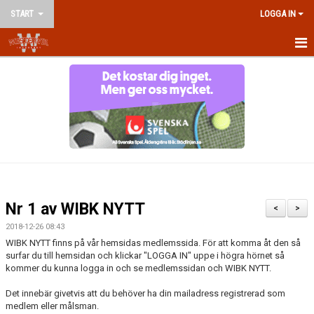
START
LOGGA IN
HEM
NYHETER
OM KLUBBEN
KONTAKT
VÅRA LAG/LEDARE
Nr 1 av WIBK NYTT
<
>
KALENDER
2018-12-26 08:43
WIBK NYTT finns på vår hemsidas medlemssida. För att komma åt den så
MATCHER
surfar du till hemsidan och klickar "LOGGA IN" uppe i högra hörnet så
kommer du kunna logga in och se medlemssidan och WIBK NYTT.
AVGIFTER
Det innebär givetvis att du behöver ha din mailadress registrerad som
medlem eller målsman.
TRÄNINGSTIDER