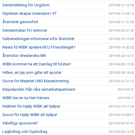
Serieindelning för Ungdom.
2019-06-27 16:53
Styrelsen skapar insändare i VT
2019-06-15 09:15
Årsmötet genomfört.
2019-06-11 21:00
Serieanmälan för seniorer.
2019-05-22 07:36
Valberedningen informerar inför årsmötet.
2019-05-16 19:00
Nästa fd WIBK spelare till U19 landslaget?
2019-05-14 20:53
Årsmöte i Westerviks IBK
2019-04-24 16:15
WIBK kommer ha ett Damlag till hösten!
2019-04-05 13:36
Hillevi, en tjej som gillar att sporta!
2019-03-28 18:00
Succe för Mejeriet UNG klassturnering.
2019-03-25 21:12
Erbjudanden från våra samarbetspartners!
2019-03-21
WIBK har en ny Herr tränare.
2019-03-17
Intäkten för Hjälp WIBK att hjälpa!
2019-03-10 17:54
Succe för Hjälp WIBK att hjälpa!
2019-03-10 08:01
Välvilliga sponsorer!
2019-03-07 07:41
Lagbidrag och Cupbidrag
2019-03-04 12:59