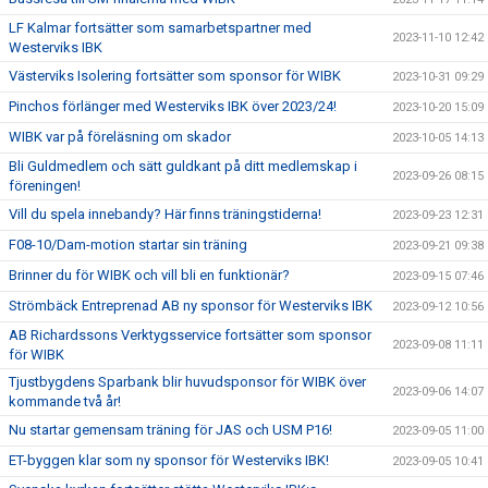
LF Kalmar fortsätter som samarbetspartner med
2023-11-10 12:42
Westerviks IBK
Västerviks Isolering fortsätter som sponsor för WIBK
2023-10-31 09:29
Pinchos förlänger med Westerviks IBK över 2023/24!
2023-10-20 15:09
WIBK var på föreläsning om skador
2023-10-05 14:13
Bli Guldmedlem och sätt guldkant på ditt medlemskap i
2023-09-26 08:15
föreningen!
Vill du spela innebandy? Här finns träningstiderna!
2023-09-23 12:31
F08-10/Dam-motion startar sin träning
2023-09-21 09:38
Brinner du för WIBK och vill bli en funktionär?
2023-09-15 07:46
Strömbäck Entreprenad AB ny sponsor för Westerviks IBK
2023-09-12 10:56
AB Richardssons Verktygsservice fortsätter som sponsor
2023-09-08 11:11
för WIBK
Tjustbygdens Sparbank blir huvudsponsor för WIBK över
2023-09-06 14:07
kommande två år!
Nu startar gemensam träning för JAS och USM P16!
2023-09-05 11:00
ET-byggen klar som ny sponsor för Westerviks IBK!
2023-09-05 10:41