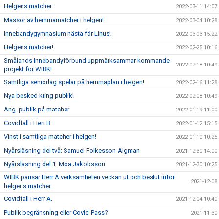
Helgens matcher
2022-03-11 14:07
Massor av hemmamatcher i helgen!
2022-03-04 10:28
Innebandygymnasium nästa för Linus!
2022-03-03 15:22
Helgens matcher!
2022-02-25 10:16
Smålands Innebandyförbund uppmärksammar kommande
2022-02-18 10:49
projekt för WIBK!
Samtliga seniorlag spelar på hemmaplan i helgen!
2022-02-16 11:28
Nya besked kring publik!
2022-02-08 10:49
Ang. publik på matcher
2022-01-19 11:00
Covidfall i Herr B.
2022-01-12 15:15
Vinst i samtliga matcher i helgen!
2022-01-10 10:25
Nyårsläsning del två: Samuel Folkesson-Algman
2021-12-30 14:00
Nyårsläsning del 1: Moa Jakobsson
2021-12-30 10:25
WIBK pausar Herr A verksamheten veckan ut och beslut inför
2021-12-08
helgens matcher.
Covidfall i Herr A.
2021-12-04 10:40
Publik begränsning eller Covid-Pass?
2021-11-30