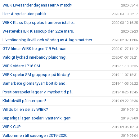
WIBK Livesänder dagens Herr A match!
2020-03-14
Herr A spelar utan publik.
2020-03-13 08:17
WIBK Klass Cup spelas framöver istället.
2020-03-12 16:25
Westerviks IBK Klasscup den 22:e mars.
2020-02-23
Livesändning ikväll och söndag av A-lags matcher.
2020-02-07 11:06
GTV filmar WIBK helgen 7-9 Februari.
2020-01-27 11:12
Väldigt lyckad innebandy plundring!
2020-01-07 08:21
WIBK vidare i P16 SM.
2019-11-13 08:35
WIBK spelar SM gruppspel på lördag!
2019-11-07 15:31
Samarbete glöms tyvärr bort ibland.
2019-11-03 06:22
Positionsspelet lägger vi mycket tid på.
2019-10-25 13:45
Klubbkväll på Intersport!
2019-09-22 05:36
Vill du bli en del av WIBK?
2019-09-12
Superliga lagen spelar i Västervik igen!
2019-09-09
WIBK CUP.
2019-09-05 10:13
Välkommen till säsongen 2019-2020.
2019-09-04