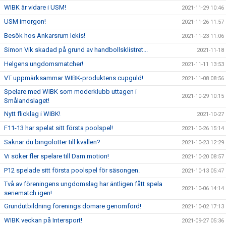
WIBK är vidare i USM!
2021-11-29 10:46
USM imorgon!
2021-11-26 11:57
Besök hos Ankarsrum lekis!
2021-11-23 11:06
Simon Vik skadad på grund av handbollsklistret...
2021-11-18
Helgens ungdomsmatcher!
2021-11-11 13:53
VT uppmärksammar WIBK-produktens cupguld!
2021-11-08 08:56
Spelare med WIBK som moderklubb uttagen i
2021-10-29 10:15
Smålandslaget!
Nytt flicklag i WIBK!
2021-10-27
F11-13 har spelat sitt första poolspel!
2021-10-26 15:14
Saknar du bingolotter till kvällen?
2021-10-23 12:29
Vi söker fler spelare till Dam motion!
2021-10-20 08:57
P12 spelade sitt första poolspel för säsongen.
2021-10-13 05:47
Två av föreningens ungdomslag har äntligen fått spela
2021-10-06 14:14
seriematch igen!
Grundutbildning förenings domare genomförd!
2021-10-02 17:13
WIBK veckan på Intersport!
2021-09-27 05:36