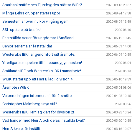
Sparbanksstiftelsen Tjustbygden stöttar WIBK!
2020-09-13 20:37
Många Lekis grupper startas upp!
2020-08-24 17:38
Semestern är över, nu kör vi igång igen!
2020-08-09 13:48
SSL spelare på besök!
2020-06-16
Fastställda serier för ungdomar i Småland.
2020-06-12 13:45
Senior serierna är fastställda!
2020-06-09 14:00
Westerviks IBK har genomfört sitt årsmöte.
2020-06-09 10:55
Ytterligare en spelare till innebandygymnasium!
2020-06-04
Smålands IBF och Westerviks IBK i samarbete!
2020-05-13
WIBK startar upp ett Herr B lag i division 4!
2020-05-10 19:39
Årsmöte i WIBK
2020-05-04 08:06
Valberedningen informerar inför årsmötet.
2020-04-05 10:15
Christopher Malmbergs nya stil?
2020-03-26
Westerviks IBK Herr lag klart för division 2!
2020-03-23 13:24
Vad händer med Herr A och deras inställda kval?
2020-03-20 10:55
Herr A kvalet är inställt.
2020-03-16 10:07