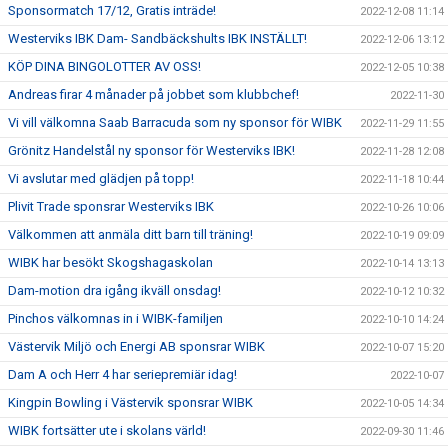
Sponsormatch 17/12, Gratis inträde!
2022-12-08 11:14
Westerviks IBK Dam- Sandbäckshults IBK INSTÄLLT!
2022-12-06 13:12
KÖP DINA BINGOLOTTER AV OSS!
2022-12-05 10:38
Andreas firar 4 månader på jobbet som klubbchef!
2022-11-30
Vi vill välkomna Saab Barracuda som ny sponsor för WIBK
2022-11-29 11:55
Grönitz Handelstål ny sponsor för Westerviks IBK!
2022-11-28 12:08
Vi avslutar med glädjen på topp!
2022-11-18 10:44
Plivit Trade sponsrar Westerviks IBK
2022-10-26 10:06
Välkommen att anmäla ditt barn till träning!
2022-10-19 09:09
WIBK har besökt Skogshagaskolan
2022-10-14 13:13
Dam-motion dra igång ikväll onsdag!
2022-10-12 10:32
Pinchos välkomnas in i WIBK-familjen
2022-10-10 14:24
Västervik Miljö och Energi AB sponsrar WIBK
2022-10-07 15:20
Dam A och Herr 4 har seriepremiär idag!
2022-10-07
Kingpin Bowling i Västervik sponsrar WIBK
2022-10-05 14:34
WIBK fortsätter ute i skolans värld!
2022-09-30 11:46