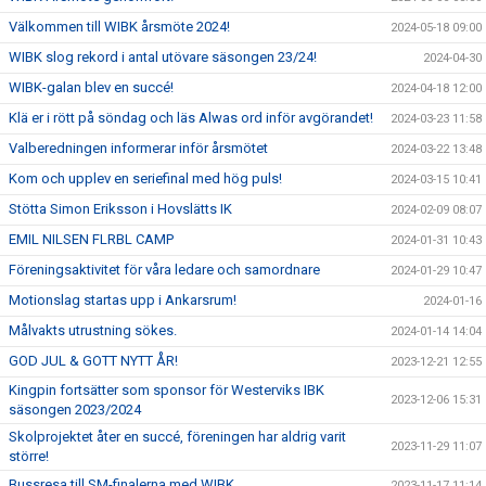
Välkommen till WIBK årsmöte 2024!
2024-05-18 09:00
WIBK slog rekord i antal utövare säsongen 23/24!
2024-04-30
WIBK-galan blev en succé!
2024-04-18 12:00
Klä er i rött på söndag och läs Alwas ord inför avgörandet!
2024-03-23 11:58
Valberedningen informerar inför årsmötet
2024-03-22 13:48
Kom och upplev en seriefinal med hög puls!
2024-03-15 10:41
Stötta Simon Eriksson i Hovslätts IK
2024-02-09 08:07
EMIL NILSEN FLRBL CAMP
2024-01-31 10:43
Föreningsaktivitet för våra ledare och samordnare
2024-01-29 10:47
Motionslag startas upp i Ankarsrum!
2024-01-16
Målvakts utrustning sökes.
2024-01-14 14:04
GOD JUL & GOTT NYTT ÅR!
2023-12-21 12:55
Kingpin fortsätter som sponsor för Westerviks IBK
2023-12-06 15:31
säsongen 2023/2024
Skolprojektet åter en succé, föreningen har aldrig varit
2023-11-29 11:07
större!
Bussresa till SM-finalerna med WIBK
2023-11-17 11:14