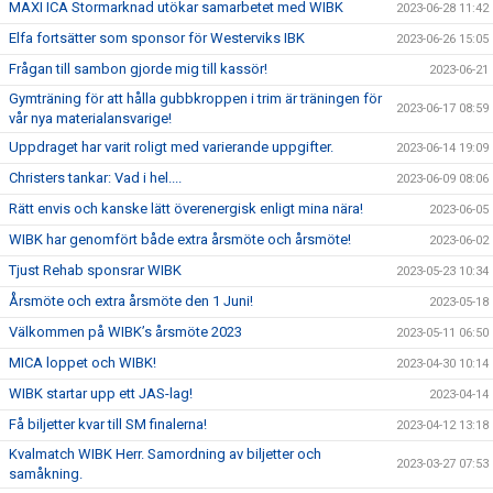
MAXI ICA Stormarknad utökar samarbetet med WIBK
2023-06-28 11:42
Elfa fortsätter som sponsor för Westerviks IBK
2023-06-26 15:05
Frågan till sambon gjorde mig till kassör!
2023-06-21
Gymträning för att hålla gubbkroppen i trim är träningen för
2023-06-17 08:59
vår nya materialansvarige!
Uppdraget har varit roligt med varierande uppgifter.
2023-06-14 19:09
Christers tankar: Vad i hel....
2023-06-09 08:06
Rätt envis och kanske lätt överenergisk enligt mina nära!
2023-06-05
WIBK har genomfört både extra årsmöte och årsmöte!
2023-06-02
Tjust Rehab sponsrar WIBK
2023-05-23 10:34
Årsmöte och extra årsmöte den 1 Juni!
2023-05-18
Välkommen på WIBK’s årsmöte 2023
2023-05-11 06:50
MICA loppet och WIBK!
2023-04-30 10:14
WIBK startar upp ett JAS-lag!
2023-04-14
Få biljetter kvar till SM finalerna!
2023-04-12 13:18
Kvalmatch WIBK Herr. Samordning av biljetter och
2023-03-27 07:53
samåkning.