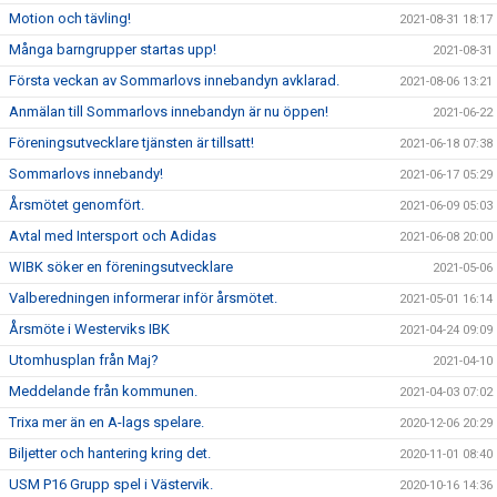
Motion och tävling!
2021-08-31 18:17
Många barngrupper startas upp!
2021-08-31
Första veckan av Sommarlovs innebandyn avklarad.
2021-08-06 13:21
Anmälan till Sommarlovs innebandyn är nu öppen!
2021-06-22
Föreningsutvecklare tjänsten är tillsatt!
2021-06-18 07:38
Sommarlovs innebandy!
2021-06-17 05:29
Årsmötet genomfört.
2021-06-09 05:03
Avtal med Intersport och Adidas
2021-06-08 20:00
WIBK söker en föreningsutvecklare
2021-05-06
Valberedningen informerar inför årsmötet.
2021-05-01 16:14
Årsmöte i Westerviks IBK
2021-04-24 09:09
Utomhusplan från Maj?
2021-04-10
Meddelande från kommunen.
2021-04-03 07:02
Trixa mer än en A-lags spelare.
2020-12-06 20:29
Biljetter och hantering kring det.
2020-11-01 08:40
USM P16 Grupp spel i Västervik.
2020-10-16 14:36