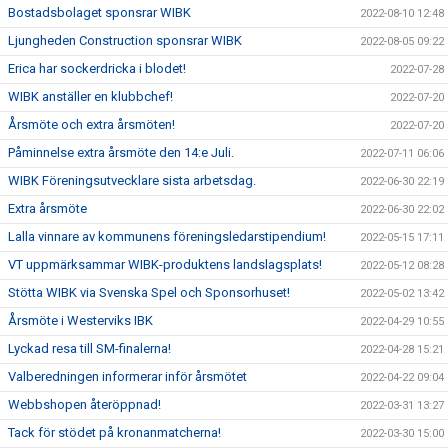
Bostadsbolaget sponsrar WIBK
2022-08-10 12:48
Ljungheden Construction sponsrar WIBK
2022-08-05 09:22
Erica har sockerdricka i blodet!
2022-07-28
WIBK anställer en klubbchef!
2022-07-20
Årsmöte och extra årsmöten!
2022-07-20
Påminnelse extra årsmöte den 14:e Juli.
2022-07-11 06:06
WIBK Föreningsutvecklare sista arbetsdag.
2022-06-30 22:19
Extra årsmöte
2022-06-30 22:02
Lalla vinnare av kommunens föreningsledarstipendium!
2022-05-15 17:11
VT uppmärksammar WIBK-produktens landslagsplats!
2022-05-12 08:28
Stötta WIBK via Svenska Spel och Sponsorhuset!
2022-05-02 13:42
Årsmöte i Westerviks IBK
2022-04-29 10:55
Lyckad resa till SM-finalerna!
2022-04-28 15:21
Valberedningen informerar inför årsmötet
2022-04-22 09:04
Webbshopen återöppnad!
2022-03-31 13:27
Tack för stödet på kronanmatcherna!
2022-03-30 15:00