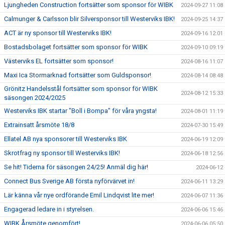
Ljungheden Construction fortsätter som sponsor för WIBK
2024-09-27 11:08
Calmunger & Carlsson blir Silversponsor till Westerviks IBK!
2024-09-25 14:37
ACT är ny sponsor till Westerviks IBK!
2024-09-16 12:01
Bostadsbolaget fortsätter som sponsor för WIBK
2024-09-10 09:19
Västerviks EL fortsätter som sponsor!
2024-08-16 11:07
Maxi Ica Stormarknad fortsätter som Guldsponsor!
2024-08-14 08:48
Grönitz Handelsstål fortsätter som sponsor för WIBK
2024-08-12 15:33
säsongen 2024/2025
Westerviks IBK startar "Boll i Bompa" för våra yngsta!
2024-08-01 11:19
Extrainsatt årsmöte 18/8
2024-07-30 15:49
Ellatel AB nya sponsorer till Westerviks IBK
2024-06-19 12:09
Skrotfrag ny sponsor till Westerviks IBK!
2024-06-18 12:56
Se hit! Tiderna för säsongen 24/25! Anmäl dig här!
2024-06-12
Connect Bus Sverige AB första nyförvärvet in!
2024-06-11 13:29
Lär känna vår nye ordförande Emil Lindqvist lite mer!
2024-06-07 11:36
Engagerad ledare in i styrelsen.
2024-06-06 15:46
WIBK Årsmöte genomfört!
2024-06-06 05:50