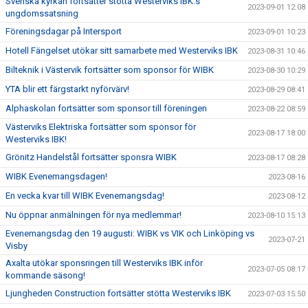
Svenska kyrkan fortsätter stötta Westerviks IBK:s
2023-09-01 12:08
ungdomssatsning
Föreningsdagar på Intersport
2023-09-01 10:23
Hotell Fängelset utökar sitt samarbete med Westerviks IBK
2023-08-31 10:46
Bilteknik i Västervik fortsätter som sponsor för WIBK
2023-08-30 10:29
YTA blir ett färgstarkt nyförvärv!
2023-08-29 08:41
Alphaskolan fortsätter som sponsor till föreningen
2023-08-22 08:59
Västerviks Elektriska fortsätter som sponsor för
2023-08-17 18:00
Westerviks IBK!
Grönitz Handelstål fortsätter sponsra WIBK
2023-08-17 08:28
WIBK Evenemangsdagen!
2023-08-16
En vecka kvar till WIBK Evenemangsdag!
2023-08-12
Nu öppnar anmälningen för nya medlemmar!
2023-08-10 15:13
Evenemangsdag den 19 augusti: WIBK vs VIK och Linköping vs
2023-07-21
Visby
Axalta utökar sponsringen till Westerviks IBK inför
2023-07-05 08:17
kommande säsong!
Ljungheden Construction fortsätter stötta Westerviks IBK
2023-07-03 15:50