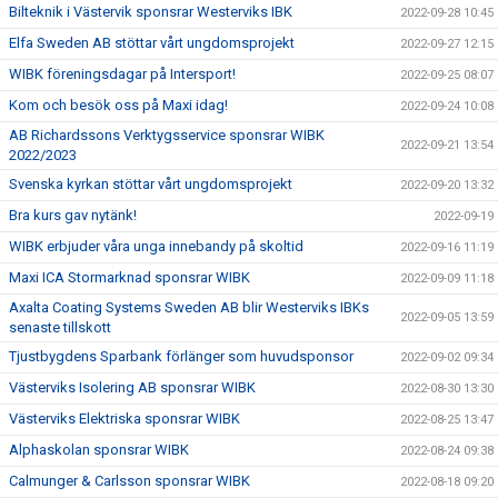
Bilteknik i Västervik sponsrar Westerviks IBK
2022-09-28 10:45
Elfa Sweden AB stöttar vårt ungdomsprojekt
2022-09-27 12:15
WIBK föreningsdagar på Intersport!
2022-09-25 08:07
Kom och besök oss på Maxi idag!
2022-09-24 10:08
AB Richardssons Verktygsservice sponsrar WIBK
2022-09-21 13:54
2022/2023
Svenska kyrkan stöttar vårt ungdomsprojekt
2022-09-20 13:32
Bra kurs gav nytänk!
2022-09-19
WIBK erbjuder våra unga innebandy på skoltid
2022-09-16 11:19
Maxi ICA Stormarknad sponsrar WIBK
2022-09-09 11:18
Axalta Coating Systems Sweden AB blir Westerviks IBKs
2022-09-05 13:59
senaste tillskott
Tjustbygdens Sparbank förlänger som huvudsponsor
2022-09-02 09:34
Västerviks Isolering AB sponsrar WIBK
2022-08-30 13:30
Västerviks Elektriska sponsrar WIBK
2022-08-25 13:47
Alphaskolan sponsrar WIBK
2022-08-24 09:38
Calmunger & Carlsson sponsrar WIBK
2022-08-18 09:20