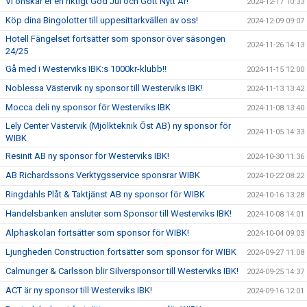
Vi önskar er en riktigt God Jul och Gott Nytt År!
2024-12-17 10:33
Köp dina Bingolotter till uppesittarkvällen av oss!
2024-12-09 09:07
Hotell Fängelset fortsätter som sponsor över säsongen
2024-11-26 14:13
24/25
Gå med i Westerviks IBK:s 1000kr-klubb!!
2024-11-15 12:00
Noblessa Västervik ny sponsor till Westerviks IBK!
2024-11-13 13:42
Mocca deli ny sponsor för Westerviks IBK
2024-11-08 13:40
Lely Center Västervik (Mjölkteknik Öst AB) ny sponsor för
2024-11-05 14:33
WIBK
Resinit AB ny sponsor för Westerviks IBK!
2024-10-30 11:36
AB Richardssons Verktygsservice sponsrar WIBK
2024-10-22 08:22
Ringdahls Plåt & Taktjänst AB ny sponsor för WIBK
2024-10-16 13:28
Handelsbanken ansluter som Sponsor till Westerviks IBK!
2024-10-08 14:01
Alphaskolan fortsätter som sponsor för WIBK!
2024-10-04 09:03
Ljungheden Construction fortsätter som sponsor för WIBK
2024-09-27 11:08
Calmunger & Carlsson blir Silversponsor till Westerviks IBK!
2024-09-25 14:37
ACT är ny sponsor till Westerviks IBK!
2024-09-16 12:01