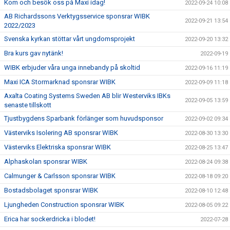
Kom och besök oss på Maxi idag!
2022-09-24 10:08
AB Richardssons Verktygsservice sponsrar WIBK
2022-09-21 13:54
2022/2023
Svenska kyrkan stöttar vårt ungdomsprojekt
2022-09-20 13:32
Bra kurs gav nytänk!
2022-09-19
WIBK erbjuder våra unga innebandy på skoltid
2022-09-16 11:19
Maxi ICA Stormarknad sponsrar WIBK
2022-09-09 11:18
Axalta Coating Systems Sweden AB blir Westerviks IBKs
2022-09-05 13:59
senaste tillskott
Tjustbygdens Sparbank förlänger som huvudsponsor
2022-09-02 09:34
Västerviks Isolering AB sponsrar WIBK
2022-08-30 13:30
Västerviks Elektriska sponsrar WIBK
2022-08-25 13:47
Alphaskolan sponsrar WIBK
2022-08-24 09:38
Calmunger & Carlsson sponsrar WIBK
2022-08-18 09:20
Bostadsbolaget sponsrar WIBK
2022-08-10 12:48
Ljungheden Construction sponsrar WIBK
2022-08-05 09:22
Erica har sockerdricka i blodet!
2022-07-28