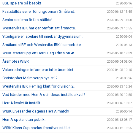
SSL spelare på besök!
2020-06-16
Fastställda serier för ungdomar i Småland.
2020-06-12 13:45
Senior serierna är fastställda!
2020-06-09 14:00
Westerviks IBK har genomfört sitt årsmöte.
2020-06-09 10:55
Ytterligare en spelare till innebandygymnasium!
2020-06-04
Smålands IBF och Westerviks IBK i samarbete!
2020-05-13
WIBK startar upp ett Herr B lag i division 4!
2020-05-10 19:39
Årsmöte i WIBK
2020-05-04 08:06
Valberedningen informerar inför årsmötet.
2020-04-05 10:15
Christopher Malmbergs nya stil?
2020-03-26
Westerviks IBK Herr lag klart för division 2!
2020-03-23 13:24
Vad händer med Herr A och deras inställda kval?
2020-03-20 10:55
Herr A kvalet är inställt.
2020-03-16 10:07
WIBK Livesänder dagens Herr A match!
2020-03-14
Herr A spelar utan publik.
2020-03-13 08:17
WIBK Klass Cup spelas framöver istället.
2020-03-12 16:25