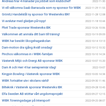
Andreas firar 4 månader på jobbet som klubbchef!
2022-11-30
Vi vill välkomna Saab Barracuda som ny sponsor för WIBK
2022-11-29 11:55
Grönitz Handelstål ny sponsor för Westerviks IBK!
2022-11-28 12:08
Vi avslutar med glädjen på topp!
2022-11-18 10:44
Plivit Trade sponsrar Westerviks IBK
2022-10-26 10:06
Välkommen att anmäla ditt barn till träning!
2022-10-19 09:09
WIBK har besökt Skogshagaskolan
2022-10-14 13:13
Dam-motion dra igång ikväll onsdag!
2022-10-12 10:32
Pinchos välkomnas in i WIBK-familjen
2022-10-10 14:24
Västervik Miljö och Energi AB sponsrar WIBK
2022-10-07 15:20
Dam A och Herr 4 har seriepremiär idag!
2022-10-07
Kingpin Bowling i Västervik sponsrar WIBK
2022-10-05 14:34
WIBK fortsätter ute i skolans värld!
2022-09-30 11:46
Bilteknik i Västervik sponsrar Westerviks IBK
2022-09-28 10:45
Elfa Sweden AB stöttar vårt ungdomsprojekt
2022-09-27 12:15
WIBK föreningsdagar på Intersport!
2022-09-25 08:07