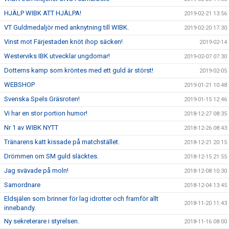
HJÄLP WIBK ATT HJÄLPA!
2019-02-21 13:56
VT Guldmedaljör med anknytning till WIBK.
2019-02-20 17:30
Vinst mot Färjestaden knöt ihop säcken!
2019-02-14
Westerviks IBK utvecklar ungdomar!
2019-02-07 07:30
Dotterns kamp som kröntes med ett guld är störst!
2019-02-05
WEBSHOP
2019-01-21 10:48
Svenska Spels Gräsroten!
2019-01-15 12:46
Vi har en stor portion humor!
2018-12-27 08:35
Nr 1 av WIBK NYTT
2018-12-26 08:43
Tränarens katt kissade på matchstället.
2018-12-21 20:15
Drömmen om SM guld släcktes.
2018-12-15 21:55
Jag svävade på moln!
2018-12-08 10:30
Samordnare
2018-12-04 13:45
Eldsjälen som brinner för lag idrotter och framför allt
2018-11-20 11:43
innebandy.
Ny sekreterare i styrelsen.
2018-11-16 08:00