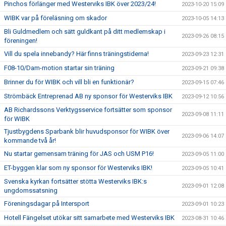
Pinchos förlänger med Westerviks IBK över 2023/24!
2023-10-20 15:09
WIBK var på föreläsning om skador
2023-10-05 14:13
Bli Guldmedlem och sätt guldkant på ditt medlemskap i
2023-09-26 08:15
föreningen!
Vill du spela innebandy? Här finns träningstiderna!
2023-09-23 12:31
F08-10/Dam-motion startar sin träning
2023-09-21 09:38
Brinner du för WIBK och vill bli en funktionär?
2023-09-15 07:46
Strömbäck Entreprenad AB ny sponsor för Westerviks IBK
2023-09-12 10:56
AB Richardssons Verktygsservice fortsätter som sponsor
2023-09-08 11:11
för WIBK
Tjustbygdens Sparbank blir huvudsponsor för WIBK över
2023-09-06 14:07
kommande två år!
Nu startar gemensam träning för JAS och USM P16!
2023-09-05 11:00
ET-byggen klar som ny sponsor för Westerviks IBK!
2023-09-05 10:41
Svenska kyrkan fortsätter stötta Westerviks IBK:s
2023-09-01 12:08
ungdomssatsning
Föreningsdagar på Intersport
2023-09-01 10:23
Hotell Fängelset utökar sitt samarbete med Westerviks IBK
2023-08-31 10:46