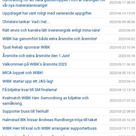
2023-06-17 08:59
vår nya materialansvarige!
Uppdraget har varit roligt med varierande uppgifter.
2023-06-14 19:09
Christers tankar: Vad i hel....
2023-06-09 08:06
Rätt envis och kanske lätt överenergisk enligt mina nära!
2023-06-05
WIBK har genomfört både extra årsmöte och årsmöte!
2023-06-02
Tjust Rehab sponsrar WIBK
2023-05-23 10:34
Årsmöte och extra årsmöte den 1 Juni!
2023-05-18
Välkommen på WIBK’s årsmöte 2023
2023-05-11 06:50
MICA loppet och WIBK!
2023-04-30 10:14
WIBK startar upp ett JAS-lag!
2023-04-14
Få biljetter kvar till SM finalerna!
2023-04-12 13:18
Kvalmatch WIBK Herr. Samordning av biljetter och
2023-03-27 07:53
samåkning.
Supporter buss till Tenhult!
2023-03-22 08:00
Halmstad IBK hissar Andreas Rundbergs tröja till taket
2023-03-20 16:29
WIBK Herr till kval och WIBK arrangerar supporterbuss.
2023-03-19 11:29