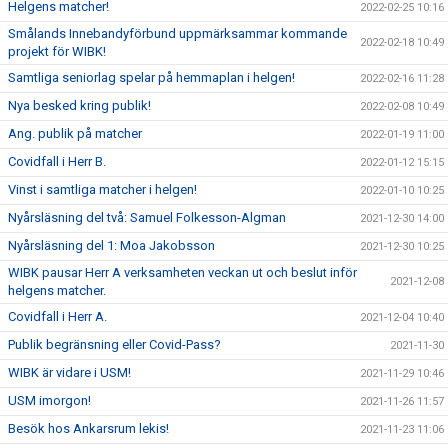
Helgens matcher!
2022-02-25 10:16
Smålands Innebandyförbund uppmärksammar kommande
2022-02-18 10:49
projekt för WIBK!
Samtliga seniorlag spelar på hemmaplan i helgen!
2022-02-16 11:28
Nya besked kring publik!
2022-02-08 10:49
Ang. publik på matcher
2022-01-19 11:00
Covidfall i Herr B.
2022-01-12 15:15
Vinst i samtliga matcher i helgen!
2022-01-10 10:25
Nyårsläsning del två: Samuel Folkesson-Algman
2021-12-30 14:00
Nyårsläsning del 1: Moa Jakobsson
2021-12-30 10:25
WIBK pausar Herr A verksamheten veckan ut och beslut inför
2021-12-08
helgens matcher.
Covidfall i Herr A.
2021-12-04 10:40
Publik begränsning eller Covid-Pass?
2021-11-30
WIBK är vidare i USM!
2021-11-29 10:46
USM imorgon!
2021-11-26 11:57
Besök hos Ankarsrum lekis!
2021-11-23 11:06