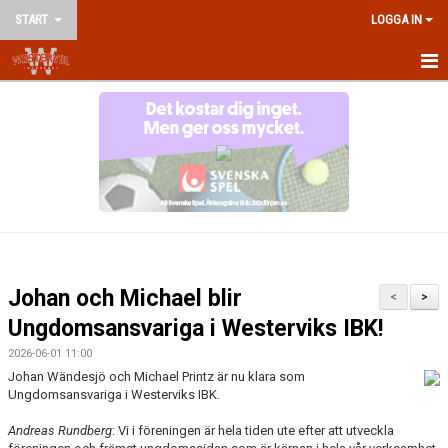
START
LOGGA IN
HEM
NYHETER
OM KLUBBEN
KONTAKT
VÅRA LAG/LEDARE
Johan och Michael blir
<
>
KALENDER
Ungdomsansvariga i Westerviks IBK!
2026-06-01 11:00
MATCHER
Johan Wändesjö och Michael Printz är nu klara som
Ungdomsansvariga i Westerviks IBK.
AVGIFTER
Andreas Rundberg
: Vi i föreningen är hela tiden ute efter att utveckla
TRÄNINGSTIDER