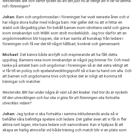
Westerviks IBK och varför tycker du att det just nu är viktigt att vi får till denna
roll i föreningen?
Johan
: Barn och ungdomssidan i föreningen har vuxit senaste åren och vi
har några stora kullar med många barn
.
Här gäller det nu att vi hittar en
stabil och långsiktig plan för behåll barnen inom idrottens värld och gärna
inom innebandyn och WIBK som stolt moderklubb. Jag tror därför att en
ungdomssektion blir toppen, där vi kan samla all kunskap från ledare i
föreningen och få ner det till något hållbart, konkret och gemensamt.
Michael:
Det känns både ärofyllt och inspirerande att ha fått detta
uppdrag. Barnens resa inom innebandyn är något jag brinner för. Och med
tanke på antalet barn och ungdomar i föreningen så är det extra viktigt att
vi får till en policy och spelarutvecklingsprofil så vi kan ta hand om alla. Och
att barnen och ungdomarna trivs och tycker det är roligt att komma till
träningar och matcher.
Westerviks IBK har under några år växt så det knakar. Vad tror du är nyckeln
till den utvecklingen och hur ska vi göra för att föreningen ska fortsätta
utvecklas vidare?
Johan:
Jag tycker vi ska fortsätta i samma inkluderande anda så vi
behåller våra befintliga spelare och ledare. Det gäller även att vi får in fler
aktiva runt lagen, inte bara ledare och samordnare. Kan vi hjälpas åt att
skapa en härlig atmosfär vid både träning och match blir vi en plats som