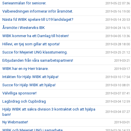
Serieanmälan för seniorer.
2019-05-22 07:36
Valberedningen informerar inför årsmötet.
2019-05-16 19:00
Nästa fd WIBK spelare till U19 landslaget?
2019-05-14 20:53
Årsmöte i Westerviks IBK
2019-04-24 16:15
WIBK kommer ha ett Damlag till hösten!
2019-04-05 13:36
Hillevi, en tjej som gillar att sporta!
2019-03-28 18:00
Succe för Mejeriet UNG klassturnering.
2019-03-25 21:12
Erbjudanden från våra samarbetspartners!
2019-03-21
WIBK har en ny Herr tränare.
2019-03-17
Intäkten för Hjälp WIBK att hjälpa!
2019-03-10 17:54
Succe för Hjälp WIBK att hjälpa!
2019-03-10 08:01
Välvilliga sponsorer!
2019-03-07 07:41
Lagbidrag och Cupbidrag
2019-03-04 12:59
Hjälp WIBK att säkra division 3 kontraktet och att hjälpa
2019-03-04 07:27
barn!
Ny Webmaster!
2019-03-01
WIBK och Mejeriet UNG i samarbete
2019-02-26 14:53