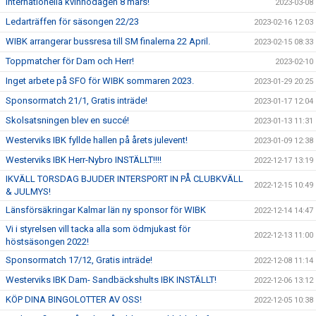
Internationella kvinnodagen 8 mars!
2023-03-08
Ledarträffen för säsongen 22/23
2023-02-16 12:03
WIBK arrangerar bussresa till SM finalerna 22 April.
2023-02-15 08:33
Toppmatcher för Dam och Herr!
2023-02-10
Inget arbete på SFO för WIBK sommaren 2023.
2023-01-29 20:25
Sponsormatch 21/1, Gratis inträde!
2023-01-17 12:04
Skolsatsningen blev en succé!
2023-01-13 11:31
Westerviks IBK fyllde hallen på årets julevent!
2023-01-09 12:38
Westerviks IBK Herr-Nybro INSTÄLLT!!!!
2022-12-17 13:19
IKVÄLL TORSDAG BJUDER INTERSPORT IN PÅ CLUBKVÄLL
2022-12-15 10:49
& JULMYS!
Länsförsäkringar Kalmar län ny sponsor för WIBK
2022-12-14 14:47
Vi i styrelsen vill tacka alla som ödmjukast för
2022-12-13 11:00
höstsäsongen 2022!
Sponsormatch 17/12, Gratis inträde!
2022-12-08 11:14
Westerviks IBK Dam- Sandbäckshults IBK INSTÄLLT!
2022-12-06 13:12
KÖP DINA BINGOLOTTER AV OSS!
2022-12-05 10:38