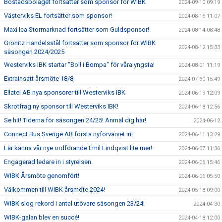
Bostadsbolaget fortsätter som sponsor för WIBK
2024-09-10 09:19
Västerviks EL fortsätter som sponsor!
2024-08-16 11:07
Maxi Ica Stormarknad fortsätter som Guldsponsor!
2024-08-14 08:48
Grönitz Handelsstål fortsätter som sponsor för WIBK
2024-08-12 15:33
säsongen 2024/2025
Westerviks IBK startar "Boll i Bompa" för våra yngsta!
2024-08-01 11:19
Extrainsatt årsmöte 18/8
2024-07-30 15:49
Ellatel AB nya sponsorer till Westerviks IBK
2024-06-19 12:09
Skrotfrag ny sponsor till Westerviks IBK!
2024-06-18 12:56
Se hit! Tiderna för säsongen 24/25! Anmäl dig här!
2024-06-12
Connect Bus Sverige AB första nyförvärvet in!
2024-06-11 13:29
Lär känna vår nye ordförande Emil Lindqvist lite mer!
2024-06-07 11:36
Engagerad ledare in i styrelsen.
2024-06-06 15:46
WIBK Årsmöte genomfört!
2024-06-06 05:50
Välkommen till WIBK årsmöte 2024!
2024-05-18 09:00
WIBK slog rekord i antal utövare säsongen 23/24!
2024-04-30
WIBK-galan blev en succé!
2024-04-18 12:00