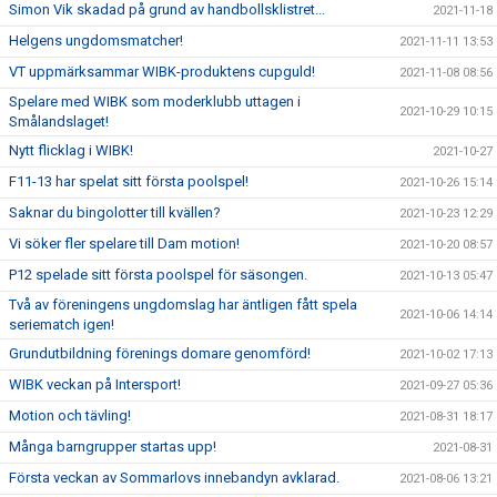
Simon Vik skadad på grund av handbollsklistret...
2021-11-18
Helgens ungdomsmatcher!
2021-11-11 13:53
VT uppmärksammar WIBK-produktens cupguld!
2021-11-08 08:56
Spelare med WIBK som moderklubb uttagen i
2021-10-29 10:15
Smålandslaget!
Nytt flicklag i WIBK!
2021-10-27
F11-13 har spelat sitt första poolspel!
2021-10-26 15:14
Saknar du bingolotter till kvällen?
2021-10-23 12:29
Vi söker fler spelare till Dam motion!
2021-10-20 08:57
P12 spelade sitt första poolspel för säsongen.
2021-10-13 05:47
Två av föreningens ungdomslag har äntligen fått spela
2021-10-06 14:14
seriematch igen!
Grundutbildning förenings domare genomförd!
2021-10-02 17:13
WIBK veckan på Intersport!
2021-09-27 05:36
Motion och tävling!
2021-08-31 18:17
Många barngrupper startas upp!
2021-08-31
Första veckan av Sommarlovs innebandyn avklarad.
2021-08-06 13:21