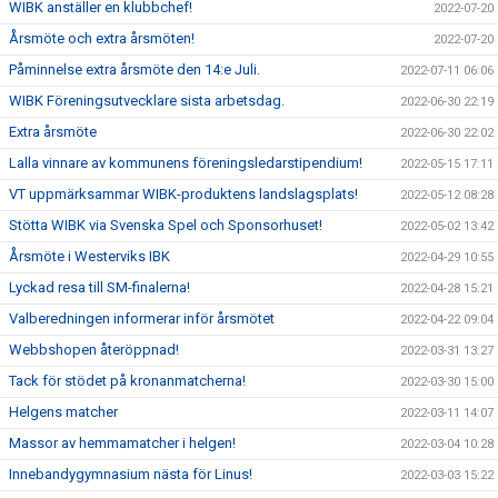
WIBK anställer en klubbchef!
2022-07-20
Årsmöte och extra årsmöten!
2022-07-20
Påminnelse extra årsmöte den 14:e Juli.
2022-07-11 06:06
WIBK Föreningsutvecklare sista arbetsdag.
2022-06-30 22:19
Extra årsmöte
2022-06-30 22:02
Lalla vinnare av kommunens föreningsledarstipendium!
2022-05-15 17:11
VT uppmärksammar WIBK-produktens landslagsplats!
2022-05-12 08:28
Stötta WIBK via Svenska Spel och Sponsorhuset!
2022-05-02 13:42
Årsmöte i Westerviks IBK
2022-04-29 10:55
Lyckad resa till SM-finalerna!
2022-04-28 15:21
Valberedningen informerar inför årsmötet
2022-04-22 09:04
Webbshopen återöppnad!
2022-03-31 13:27
Tack för stödet på kronanmatcherna!
2022-03-30 15:00
Helgens matcher
2022-03-11 14:07
Massor av hemmamatcher i helgen!
2022-03-04 10:28
Innebandygymnasium nästa för Linus!
2022-03-03 15:22