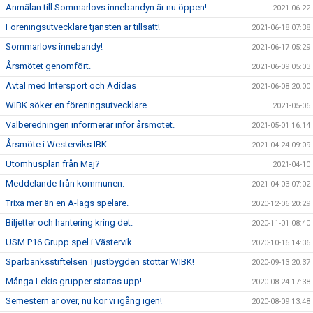
Anmälan till Sommarlovs innebandyn är nu öppen!
2021-06-22
Föreningsutvecklare tjänsten är tillsatt!
2021-06-18 07:38
Sommarlovs innebandy!
2021-06-17 05:29
Årsmötet genomfört.
2021-06-09 05:03
Avtal med Intersport och Adidas
2021-06-08 20:00
WIBK söker en föreningsutvecklare
2021-05-06
Valberedningen informerar inför årsmötet.
2021-05-01 16:14
Årsmöte i Westerviks IBK
2021-04-24 09:09
Utomhusplan från Maj?
2021-04-10
Meddelande från kommunen.
2021-04-03 07:02
Trixa mer än en A-lags spelare.
2020-12-06 20:29
Biljetter och hantering kring det.
2020-11-01 08:40
USM P16 Grupp spel i Västervik.
2020-10-16 14:36
Sparbanksstiftelsen Tjustbygden stöttar WIBK!
2020-09-13 20:37
Många Lekis grupper startas upp!
2020-08-24 17:38
Semestern är över, nu kör vi igång igen!
2020-08-09 13:48