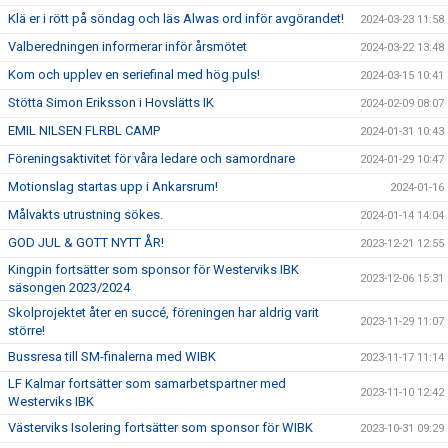
Klä er i rött på söndag och läs Alwas ord inför avgörandet!
2024-03-23 11:58
Valberedningen informerar inför årsmötet
2024-03-22 13:48
Kom och upplev en seriefinal med hög puls!
2024-03-15 10:41
Stötta Simon Eriksson i Hovslätts IK
2024-02-09 08:07
EMIL NILSEN FLRBL CAMP
2024-01-31 10:43
Föreningsaktivitet för våra ledare och samordnare
2024-01-29 10:47
Motionslag startas upp i Ankarsrum!
2024-01-16
Målvakts utrustning sökes.
2024-01-14 14:04
GOD JUL & GOTT NYTT ÅR!
2023-12-21 12:55
Kingpin fortsätter som sponsor för Westerviks IBK
2023-12-06 15:31
säsongen 2023/2024
Skolprojektet åter en succé, föreningen har aldrig varit
2023-11-29 11:07
större!
Bussresa till SM-finalerna med WIBK
2023-11-17 11:14
LF Kalmar fortsätter som samarbetspartner med
2023-11-10 12:42
Westerviks IBK
Västerviks Isolering fortsätter som sponsor för WIBK
2023-10-31 09:29