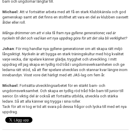
barn och ungdomar längtar till.
Michael:
Att vi fortsätter arbeta med att få en stark Klubbkänsla och god
gemenskap samt att det finns en stolthet att vara en del av klubben oavsett
ålder eller roll.
Många drömmer om att vi ska få fram nya gyllene generationer, vad är
nyckeln till det och vad kan ert nya uppdrag göra för att det ska bli verklighet?
Johan
: För mig handlar nya gyllene generationer om att skapa rätt miljö
långsiktigt. Nyckeln är att bygga en stark träningskultur med hög kvalitet
varje vecka, där spelare känner glädje, trygghet och utveckling. I mitt
uppdrag vill jag skapa en tydlig röd tråd i ungdomsverksamheten och ge
ledarna rätt stöd, så att fler spelare utvecklas och stannar kvar längre inom
innebandyn. Visst vore det härligt med ett JAS-lag om fem år.
Michael:
Fortsätta utvecklingsarbetet för en stärkt barn- och
ungdomsverksamhet. Och skapa en tydlig röd tråd från barn till junior till
senior. En viktig del är också att fortsätta utbilda, utveckla och stärka
ledare. Så att alla känner sig trygga i sina roller.
Tack för att ni tog er tid att svara på dessa frågor och lycka till med ert nya
uppdrag.