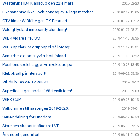
Westerviks IBK Klasscup den 22:e mars.
2020-02-23
Livesändning ikväll och söndag av A-lags matcher.
2020-02-07 11:06
GTV filmar WIBK helgen 7-9 Februari.
2020-01-27 11:12
Väldigt lyckad innebandy plundring!
2020-01-07 08:21
WIBK vidare i P16 SM.
2019-11-13 08:35
WIBK spelar SM gruppspel på lördag!
2019-11-07 15:31
Samarbete glöms tyvärr bort ibland.
2019-11-03 06:22
Positionsspelet lägger vi mycket tid på.
2019-10-25 13:45
Klubbkväll på Intersport!
2019-09-22 05:36
Vill du bli en del av WIBK?
2019-09-12
Superliga lagen spelar i Västervik igen!
2019-09-09
WIBK CUP.
2019-09-05 10:13
Välkommen till säsongen 2019-2020.
2019-09-04
Serieindelning för Ungdom.
2019-06-27 16:53
Styrelsen skapar insändare i VT
2019-06-15 09:15
Årsmötet genomfört.
2019-06-11 21:00