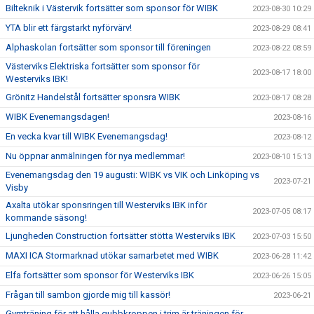
Bilteknik i Västervik fortsätter som sponsor för WIBK
2023-08-30 10:29
YTA blir ett färgstarkt nyförvärv!
2023-08-29 08:41
Alphaskolan fortsätter som sponsor till föreningen
2023-08-22 08:59
Västerviks Elektriska fortsätter som sponsor för
2023-08-17 18:00
Westerviks IBK!
Grönitz Handelstål fortsätter sponsra WIBK
2023-08-17 08:28
WIBK Evenemangsdagen!
2023-08-16
En vecka kvar till WIBK Evenemangsdag!
2023-08-12
Nu öppnar anmälningen för nya medlemmar!
2023-08-10 15:13
Evenemangsdag den 19 augusti: WIBK vs VIK och Linköping vs
2023-07-21
Visby
Axalta utökar sponsringen till Westerviks IBK inför
2023-07-05 08:17
kommande säsong!
Ljungheden Construction fortsätter stötta Westerviks IBK
2023-07-03 15:50
MAXI ICA Stormarknad utökar samarbetet med WIBK
2023-06-28 11:42
Elfa fortsätter som sponsor för Westerviks IBK
2023-06-26 15:05
Frågan till sambon gjorde mig till kassör!
2023-06-21
Gymträning för att hålla gubbkroppen i trim är träningen för