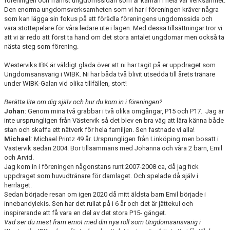
föreningen och främst ungdomssidan som är kärnan i hela vår verksamhet.
Den enorma ungdomsverksamheten som vi har i föreningen kräver några
som kan lägga sin fokus på att förädla föreningens ungdomssida och
DOKUMENT
vara stöttepelare för våra ledare ute i lagen. Med dessa tillsättningar tror vi
att vi är redo att först ta hand om det stora antalet ungdomar men också ta
INFORMATION
nästa steg som förening.
HEDERSMEDLEM
Westerviks IBK är väldigt glada över att ni har tagit på er uppdraget som
Ungdomsansvarig i WIBK. Ni har båda två blivit utsedda till årets tränare
under WIBK-Galan vid olika tillfällen, stort!
Berätta lite om dig själv och hur du kom in i föreningen?
Johan
: Genom mina två grabbar i två olika omgångar, P15 och P17. Jag är
inte ursprungligen från Västervik så det blev en bra väg att lära känna både
stan och skaffa ett nätverk för hela familjen. Sen fastnade vi alla!
Michael
: Michael Printz 49 år. Ursprungligen från Linköping men bosatt i
Västervik sedan 2004. Bor tillsammans med Johanna och våra 2 barn, Emil
och Arvid.
Jag kom in i föreningen någonstans runt 2007-2008 ca, då jag fick
uppdraget som huvudtränare för damlaget. Och spelade då själv i
herrlaget.
Sedan började resan om igen 2020 då mitt äldsta barn Emil började i
innebandylekis. Sen har det rullat på i 6 år och det är jättekul och
inspirerande att få vara en del av det stora P15- gänget.
Vad ser du mest fram emot med din nya roll som Ungdomsansvarig i