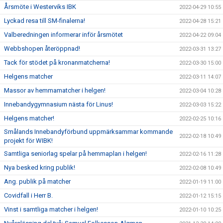
Årsmöte i Westerviks IBK
2022-04-29 10:55
Lyckad resa till SM-finalerna!
2022-04-28 15:21
Valberedningen informerar inför årsmötet
2022-04-22 09:04
Webbshopen återöppnad!
2022-03-31 13:27
Tack för stödet på kronanmatcherna!
2022-03-30 15:00
Helgens matcher
2022-03-11 14:07
Massor av hemmamatcher i helgen!
2022-03-04 10:28
Innebandygymnasium nästa för Linus!
2022-03-03 15:22
Helgens matcher!
2022-02-25 10:16
Smålands Innebandyförbund uppmärksammar kommande
2022-02-18 10:49
projekt för WIBK!
Samtliga seniorlag spelar på hemmaplan i helgen!
2022-02-16 11:28
Nya besked kring publik!
2022-02-08 10:49
Ang. publik på matcher
2022-01-19 11:00
Covidfall i Herr B.
2022-01-12 15:15
Vinst i samtliga matcher i helgen!
2022-01-10 10:25