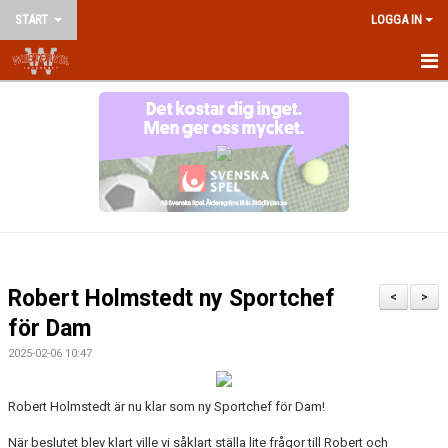
START
LOGGA IN
HEM
NYHETER
OM KLUBBEN
KONTAKT
VÅRA LAG/LEDARE
Robert Holmstedt ny Sportchef
<
>
KALENDER
för Dam
2025-02-06 10:47
MATCHER
AVGIFTER
Robert Holmstedt är nu klar som ny Sportchef för Dam!
När beslutet blev klart ville vi såklart ställa lite frågor till Robert och
TRÄNINGSTIDER