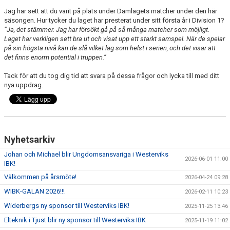
Jag har sett att du varit på plats under Damlagets matcher under den här
säsongen. Hur tycker du laget har presterat under sitt första år i Division 1?
”Ja, det stämmer. Jag har försökt gå på så många matcher som möjligt.
Laget har verkligen sett bra ut och visat upp ett starkt samspel. När de spelar
på sin högsta nivå kan de slå vilket lag som helst i serien, och det visar att
det finns enorm potential i truppen.”
Tack för att du tog dig tid att svara på dessa frågor och lycka till med ditt
nya uppdrag.
Nyhetsarkiv
Johan och Michael blir Ungdomsansvariga i Westerviks
2026-06-01 11:00
IBK!
Välkommen på årsmöte!
2026-04-24 09:28
WIBK-GALAN 2026!!!
2026-02-11 10:23
Widerbergs ny sponsor till Westerviks IBK!
2025-11-25 13:46
Elteknik i Tjust blir ny sponsor till Westerviks IBK
2025-11-19 11:02