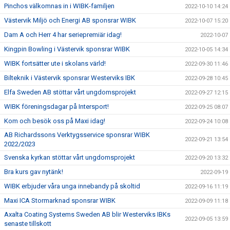
Pinchos välkomnas in i WIBK-familjen
2022-10-10 14:24
Västervik Miljö och Energi AB sponsrar WIBK
2022-10-07 15:20
Dam A och Herr 4 har seriepremiär idag!
2022-10-07
Kingpin Bowling i Västervik sponsrar WIBK
2022-10-05 14:34
WIBK fortsätter ute i skolans värld!
2022-09-30 11:46
Bilteknik i Västervik sponsrar Westerviks IBK
2022-09-28 10:45
Elfa Sweden AB stöttar vårt ungdomsprojekt
2022-09-27 12:15
WIBK föreningsdagar på Intersport!
2022-09-25 08:07
Kom och besök oss på Maxi idag!
2022-09-24 10:08
AB Richardssons Verktygsservice sponsrar WIBK
2022-09-21 13:54
2022/2023
Svenska kyrkan stöttar vårt ungdomsprojekt
2022-09-20 13:32
Bra kurs gav nytänk!
2022-09-19
WIBK erbjuder våra unga innebandy på skoltid
2022-09-16 11:19
Maxi ICA Stormarknad sponsrar WIBK
2022-09-09 11:18
Axalta Coating Systems Sweden AB blir Westerviks IBKs
2022-09-05 13:59
senaste tillskott