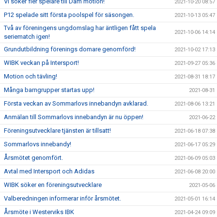
Vi söker fler spelare till Dam motion!
2021-10-20 08:57
P12 spelade sitt första poolspel för säsongen.
2021-10-13 05:47
Två av föreningens ungdomslag har äntligen fått spela
2021-10-06 14:14
seriematch igen!
Grundutbildning förenings domare genomförd!
2021-10-02 17:13
WIBK veckan på Intersport!
2021-09-27 05:36
Motion och tävling!
2021-08-31 18:17
Många barngrupper startas upp!
2021-08-31
Första veckan av Sommarlovs innebandyn avklarad.
2021-08-06 13:21
Anmälan till Sommarlovs innebandyn är nu öppen!
2021-06-22
Föreningsutvecklare tjänsten är tillsatt!
2021-06-18 07:38
Sommarlovs innebandy!
2021-06-17 05:29
Årsmötet genomfört.
2021-06-09 05:03
Avtal med Intersport och Adidas
2021-06-08 20:00
WIBK söker en föreningsutvecklare
2021-05-06
Valberedningen informerar inför årsmötet.
2021-05-01 16:14
Årsmöte i Westerviks IBK
2021-04-24 09:09