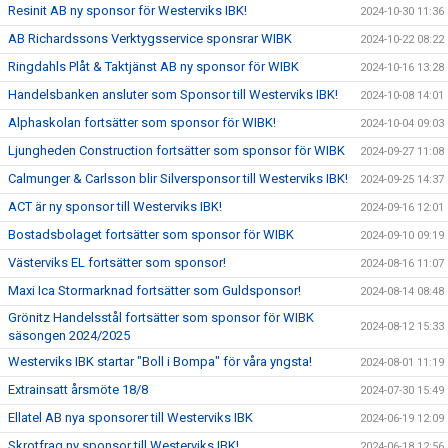
Resinit AB ny sponsor för Westerviks IBK!
2024-10-30 11:36
AB Richardssons Verktygsservice sponsrar WIBK
2024-10-22 08:22
Ringdahls Plåt & Taktjänst AB ny sponsor för WIBK
2024-10-16 13:28
Handelsbanken ansluter som Sponsor till Westerviks IBK!
2024-10-08 14:01
Alphaskolan fortsätter som sponsor för WIBK!
2024-10-04 09:03
Ljungheden Construction fortsätter som sponsor för WIBK
2024-09-27 11:08
Calmunger & Carlsson blir Silversponsor till Westerviks IBK!
2024-09-25 14:37
ACT är ny sponsor till Westerviks IBK!
2024-09-16 12:01
Bostadsbolaget fortsätter som sponsor för WIBK
2024-09-10 09:19
Västerviks EL fortsätter som sponsor!
2024-08-16 11:07
Maxi Ica Stormarknad fortsätter som Guldsponsor!
2024-08-14 08:48
Grönitz Handelsstål fortsätter som sponsor för WIBK
2024-08-12 15:33
säsongen 2024/2025
Westerviks IBK startar "Boll i Bompa" för våra yngsta!
2024-08-01 11:19
Extrainsatt årsmöte 18/8
2024-07-30 15:49
Ellatel AB nya sponsorer till Westerviks IBK
2024-06-19 12:09
Skrotfrag ny sponsor till Westerviks IBK!
2024-06-18 12:56