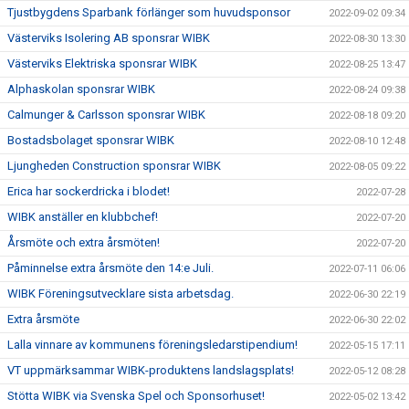
Tjustbygdens Sparbank förlänger som huvudsponsor
2022-09-02 09:34
Västerviks Isolering AB sponsrar WIBK
2022-08-30 13:30
Västerviks Elektriska sponsrar WIBK
2022-08-25 13:47
Alphaskolan sponsrar WIBK
2022-08-24 09:38
Calmunger & Carlsson sponsrar WIBK
2022-08-18 09:20
Bostadsbolaget sponsrar WIBK
2022-08-10 12:48
Ljungheden Construction sponsrar WIBK
2022-08-05 09:22
Erica har sockerdricka i blodet!
2022-07-28
WIBK anställer en klubbchef!
2022-07-20
Årsmöte och extra årsmöten!
2022-07-20
Påminnelse extra årsmöte den 14:e Juli.
2022-07-11 06:06
WIBK Föreningsutvecklare sista arbetsdag.
2022-06-30 22:19
Extra årsmöte
2022-06-30 22:02
Lalla vinnare av kommunens föreningsledarstipendium!
2022-05-15 17:11
VT uppmärksammar WIBK-produktens landslagsplats!
2022-05-12 08:28
Stötta WIBK via Svenska Spel och Sponsorhuset!
2022-05-02 13:42