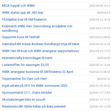
MICA loppet och WIBK!
2023-04-30 10:14
WIBK startar upp ett JAS-lag!
2023-04-14
Få biljetter kvar till SM finalerna!
2023-04-12 13:18
Kvalmatch WIBK Herr. Samordning av biljetter och
2023-03-27 07:53
samåkning.
Supporter buss till Tenhult!
2023-03-22 08:00
Halmstad IBK hissar Andreas Rundbergs tröja till taket
2023-03-20 16:29
WIBK Herr till kval och WIBK arrangerar supporterbuss.
2023-03-19 11:29
Internationella kvinnodagen 8 mars!
2023-03-08
Ledarträffen för säsongen 22/23
2023-02-16 12:03
WIBK arrangerar bussresa till SM finalerna 22 April.
2023-02-15 08:33
Toppmatcher för Dam och Herr!
2023-02-10
Inget arbete på SFO för WIBK sommaren 2023.
2023-01-29 20:25
Sponsormatch 21/1, Gratis inträde!
2023-01-17 12:04
Skolsatsningen blev en succé!
2023-01-13 11:31
Westerviks IBK fyllde hallen på årets julevent!
2023-01-09 12:38