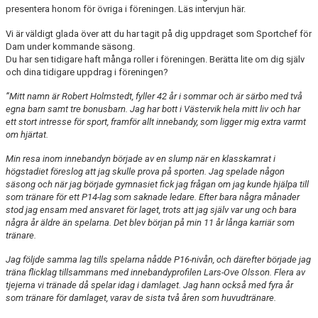
presentera honom för övriga i föreningen. Läs intervjun här.
DOKUMENT
Vi är väldigt glada över att du har tagit på dig uppdraget som Sportchef för
Dam under kommande säsong.
INFORMATION
Du har sen tidigare haft många roller i föreningen. Berätta lite om dig själv
och dina tidigare uppdrag i föreningen?
HEDERSMEDLEM
”Mitt namn är Robert Holmstedt, fyller 42 år i sommar och är särbo med två
egna barn samt tre bonusbarn. Jag har bott i Västervik hela mitt liv och har
ett stort intresse för sport, framför allt innebandy, som ligger mig extra varmt
om hjärtat.
Min resa inom innebandyn började av en slump när en klasskamrat i
högstadiet föreslog att jag skulle prova på sporten. Jag spelade någon
säsong och när jag började gymnasiet fick jag frågan om jag kunde hjälpa till
som tränare för ett P14-lag som saknade ledare. Efter bara några månader
stod jag ensam med ansvaret för laget, trots att jag själv var ung och bara
några år äldre än spelarna. Det blev början på min 11 år långa karriär som
tränare.
Jag följde samma lag tills spelarna nådde P16-nivån, och därefter började jag
träna flicklag tillsammans med innebandyprofilen Lars-Ove Olsson. Flera av
tjejerna vi tränade då spelar idag i damlaget. Jag hann också med fyra år
som tränare för damlaget, varav de sista två åren som huvudtränare.