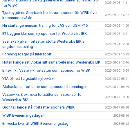
AB Richardssons Verktygsservice fortsätter som sponsor
2023-09-08 11:11
för WIBK
Tjustbygdens Sparbank blir huvudsponsor för WIBK över
2023-09-06 14:07
kommande två år!
Nu startar gemensam träning för JAS och USM P16!
2023-09-05 11:00
ET-byggen klar som ny sponsor för Westerviks IBK!
2023-09-05 10:41
Svenska kyrkan fortsätter stötta Westerviks IBK:s
2023-09-01 12:08
ungdomssatsning
Föreningsdagar på Intersport
2023-09-01 10:23
Hotell Fängelset utökar sitt samarbete med Westerviks IBK
2023-08-31 10:46
Bilteknik i Västervik fortsätter som sponsor för WIBK
2023-08-30 10:29
YTA blir ett färgstarkt nyförvärv!
2023-08-29 08:41
Alphaskolan fortsätter som sponsor till föreningen
2023-08-22 08:59
Västerviks Elektriska fortsätter som sponsor för
2023-08-17 18:00
Westerviks IBK!
Grönitz Handelstål fortsätter sponsra WIBK
2023-08-17 08:28
WIBK Evenemangsdagen!
2023-08-16
En vecka kvar till WIBK Evenemangsdag!
2023-08-12