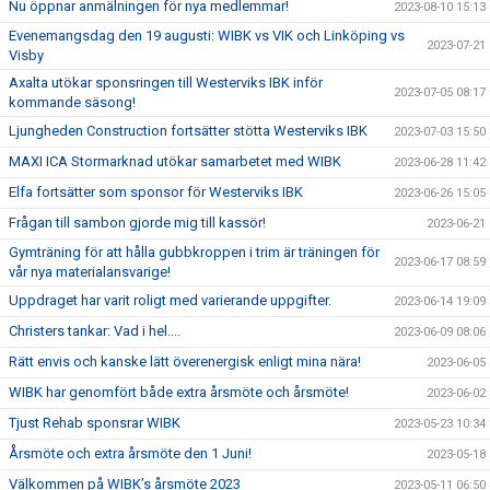
Nu öppnar anmälningen för nya medlemmar!
2023-08-10 15:13
Evenemangsdag den 19 augusti: WIBK vs VIK och Linköping vs
2023-07-21
Visby
Axalta utökar sponsringen till Westerviks IBK inför
2023-07-05 08:17
kommande säsong!
Ljungheden Construction fortsätter stötta Westerviks IBK
2023-07-03 15:50
MAXI ICA Stormarknad utökar samarbetet med WIBK
2023-06-28 11:42
Elfa fortsätter som sponsor för Westerviks IBK
2023-06-26 15:05
Frågan till sambon gjorde mig till kassör!
2023-06-21
Gymträning för att hålla gubbkroppen i trim är träningen för
2023-06-17 08:59
vår nya materialansvarige!
Uppdraget har varit roligt med varierande uppgifter.
2023-06-14 19:09
Christers tankar: Vad i hel....
2023-06-09 08:06
Rätt envis och kanske lätt överenergisk enligt mina nära!
2023-06-05
WIBK har genomfört både extra årsmöte och årsmöte!
2023-06-02
Tjust Rehab sponsrar WIBK
2023-05-23 10:34
Årsmöte och extra årsmöte den 1 Juni!
2023-05-18
Välkommen på WIBK’s årsmöte 2023
2023-05-11 06:50