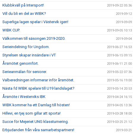
Klubbkväll på Intersport!
2019-09-22 05:36
Vill du bli en del av WIBK?
2019-09-12
Superliga lagen spelar i Västervik igen!
2019-09-09
WIBK CUP.
2019-09-05 10:13
Välkommen till säsongen 2019-2020.
2019-09-04
Serieindelning för Ungdom.
2019-06-27 16:53
Styrelsen skapar insändare i VT
2019-06-15 09:15
Årsmötet genomfört.
2019-06-11 21:00
Serieanmälan för seniorer.
2019-05-22 07:36
Valberedningen informerar inför årsmötet.
2019-05-16 19:00
Nästa fd WIBK spelare till U19 landslaget?
2019-05-14 20:53
Årsmöte i Westerviks IBK
2019-04-24 16:15
WIBK kommer ha ett Damlag till hösten!
2019-04-05 13:36
Hillevi, en tjej som gillar att sporta!
2019-03-28 18:00
Succe för Mejeriet UNG klassturnering.
2019-03-25 21:12
Erbjudanden från våra samarbetspartners!
2019-03-21