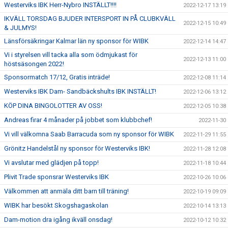
Westerviks IBK Herr-Nybro INSTÄLLT!!!!
2022-12-17 13:19
IKVÄLL TORSDAG BJUDER INTERSPORT IN PÅ CLUBKVÄLL
2022-12-15 10:49
& JULMYS!
Länsförsäkringar Kalmar län ny sponsor för WIBK
2022-12-14 14:47
Vi i styrelsen vill tacka alla som ödmjukast för
2022-12-13 11:00
höstsäsongen 2022!
Sponsormatch 17/12, Gratis inträde!
2022-12-08 11:14
Westerviks IBK Dam- Sandbäckshults IBK INSTÄLLT!
2022-12-06 13:12
KÖP DINA BINGOLOTTER AV OSS!
2022-12-05 10:38
Andreas firar 4 månader på jobbet som klubbchef!
2022-11-30
Vi vill välkomna Saab Barracuda som ny sponsor för WIBK
2022-11-29 11:55
Grönitz Handelstål ny sponsor för Westerviks IBK!
2022-11-28 12:08
Vi avslutar med glädjen på topp!
2022-11-18 10:44
Plivit Trade sponsrar Westerviks IBK
2022-10-26 10:06
Välkommen att anmäla ditt barn till träning!
2022-10-19 09:09
WIBK har besökt Skogshagaskolan
2022-10-14 13:13
Dam-motion dra igång ikväll onsdag!
2022-10-12 10:32