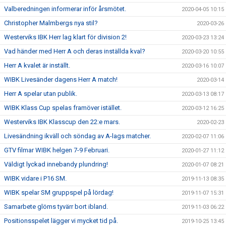
Valberedningen informerar inför årsmötet.
2020-04-05 10:15
Christopher Malmbergs nya stil?
2020-03-26
Westerviks IBK Herr lag klart för division 2!
2020-03-23 13:24
Vad händer med Herr A och deras inställda kval?
2020-03-20 10:55
Herr A kvalet är inställt.
2020-03-16 10:07
WIBK Livesänder dagens Herr A match!
2020-03-14
Herr A spelar utan publik.
2020-03-13 08:17
WIBK Klass Cup spelas framöver istället.
2020-03-12 16:25
Westerviks IBK Klasscup den 22:e mars.
2020-02-23
Livesändning ikväll och söndag av A-lags matcher.
2020-02-07 11:06
GTV filmar WIBK helgen 7-9 Februari.
2020-01-27 11:12
Väldigt lyckad innebandy plundring!
2020-01-07 08:21
WIBK vidare i P16 SM.
2019-11-13 08:35
WIBK spelar SM gruppspel på lördag!
2019-11-07 15:31
Samarbete glöms tyvärr bort ibland.
2019-11-03 06:22
Positionsspelet lägger vi mycket tid på.
2019-10-25 13:45