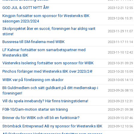
GOD JUL & GOTT NYTT ÅR!
2023-12-21 12:55
Kingpin fortsätter som sponsor för Westerviks IBK
2023-12-06 15:31
säsongen 2023/2024
Skolprojektet åter en succé, föreningen har aldrig varit
2023-11-29 11:07
större!
Bussresa till SM-finalerna med WIBK
2023-11-17 11:14
LF Kalmar fortsätter som samarbetspartner med
2023-11-10 12:42
Westerviks IBK
Västerviks Isolering fortsätter som sponsor för WIBK
2023-10-31 09:29
Pinchos förlänger med Westerviks IBK över 2023/24!
2023-10-20 15:09
WIBK var på föreläsning om skador
2023-10-05 14:13
Bli Guldmedlem och sätt guldkant på ditt medlemskap i
2023-09-26 08:15
föreningen!
Vill du spela innebandy? Här finns träningstiderna!
2023-09-23 12:31
F08-10/Dam-motion startar sin träning
2023-09-21 09:38
Brinner du för WIBK och vill bli en funktionär?
2023-09-15 07:46
Strömbäck Entreprenad AB ny sponsor för Westerviks IBK
2023-09-12 10:56