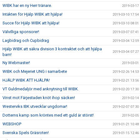
WIBK har en ny Herr tränare.
2019-03-17
Intäkten för Hjälp WIBK att hjälpa!
2019-03-10 17:54
Succe för Hjälp WIBK att hjälpa!
2019-03-10 08:01
Välvilliga sponsorer!
2019-03-07 07:41
Lagbidrag och Cupbidrag
2019-03-04 12:59
Hjälp WIBK att säkra division 3 kontraktet och att hjälpa
2019-03-04 07:27
barn!
Ny Webmaster!
2019-03-01
WIBK och Mejeriet UNG i samarbete
2019-02-26 14:53
HJÄLP WIBK ATT HJÄLPA!
2019-02-21 13:56
VT Guldmedaljör med anknytning till WIBK.
2019-02-20 17:30
Vinst mot Färjestaden knöt ihop säcken!
2019-02-14
Westerviks IBK utvecklar ungdomar!
2019-02-07 07:30
Dotterns kamp som kröntes med ett guld är störst!
2019-02-05
WEBSHOP
2019-01-21 10:48
Svenska Spels Gräsroten!
2019-01-15 12:46