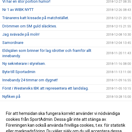
Vi har en stor portion humor!
2018-12-27 08:35
Nr 1 av WIBK NYTT
2018-12-26 08:43
Tränarens katt kissade på matchstället.
2018-12-21 20:15
Drömmen om SM guld släcktes.
2018-12-15 21:55
Jag svävade på moln!
2018-12-08 10:30
Samordnare
2018-12-04 13:45
Eldsjälen som brinner för lag idrotter och framför allt
2018-11-20 11:43
innebandy.
Ny sekreterare i styrelsen.
2018-11-16 08:00
Byte till Sportadmin
2018-11-13 11:00
Innebandy 24 timmar om dygnet!
2018-11-09 16:55
Först i Westerviks IBK att representera ett landslag.
2018-11-05 10:15
Nyfiken på
2018-10-28 15:00
Nyfiken på
2018-10-25 09:10
WIBK Motion Dam
För att hemsidan ska fungera korrekt använder vi nödvändiga
2018-10-22 07:34
cookies från SportAdmin. Dessa går inte att stänga av.
WIBK Motion
2018-10-12 08:29
Föreningen kan också använda frivilliga cookies, t.ex. för statistik
eller marknadsföring. Du väljer själv om du vill acceptera dessa.