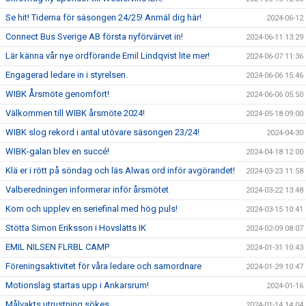
Se hit! Tiderna för säsongen 24/25! Anmäl dig här!
2024-06-12
Connect Bus Sverige AB första nyförvärvet in!
2024-06-11 13:29
Lär känna vår nye ordförande Emil Lindqvist lite mer!
2024-06-07 11:36
Engagerad ledare in i styrelsen.
2024-06-06 15:46
WIBK Årsmöte genomfört!
2024-06-06 05:50
Välkommen till WIBK årsmöte 2024!
2024-05-18 09:00
WIBK slog rekord i antal utövare säsongen 23/24!
2024-04-30
WIBK-galan blev en succé!
2024-04-18 12:00
Klä er i rött på söndag och läs Alwas ord inför avgörandet!
2024-03-23 11:58
Valberedningen informerar inför årsmötet
2024-03-22 13:48
Kom och upplev en seriefinal med hög puls!
2024-03-15 10:41
Stötta Simon Eriksson i Hovslätts IK
2024-02-09 08:07
EMIL NILSEN FLRBL CAMP
2024-01-31 10:43
Föreningsaktivitet för våra ledare och samordnare
2024-01-29 10:47
Motionslag startas upp i Ankarsrum!
2024-01-16
Målvakts utrustning sökes.
2024-01-14 14:04