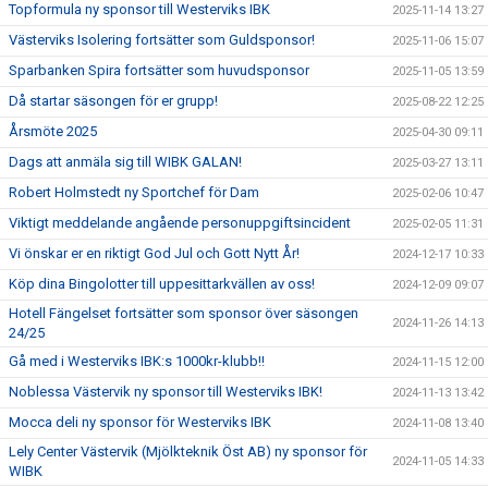
Topformula ny sponsor till Westerviks IBK
2025-11-14 13:27
Västerviks Isolering fortsätter som Guldsponsor!
2025-11-06 15:07
Sparbanken Spira fortsätter som huvudsponsor
2025-11-05 13:59
Då startar säsongen för er grupp!
2025-08-22 12:25
Årsmöte 2025
2025-04-30 09:11
Dags att anmäla sig till WIBK GALAN!
2025-03-27 13:11
Robert Holmstedt ny Sportchef för Dam
2025-02-06 10:47
Viktigt meddelande angående personuppgiftsincident
2025-02-05 11:31
Vi önskar er en riktigt God Jul och Gott Nytt År!
2024-12-17 10:33
Köp dina Bingolotter till uppesittarkvällen av oss!
2024-12-09 09:07
Hotell Fängelset fortsätter som sponsor över säsongen
2024-11-26 14:13
24/25
Gå med i Westerviks IBK:s 1000kr-klubb!!
2024-11-15 12:00
Noblessa Västervik ny sponsor till Westerviks IBK!
2024-11-13 13:42
Mocca deli ny sponsor för Westerviks IBK
2024-11-08 13:40
Lely Center Västervik (Mjölkteknik Öst AB) ny sponsor för
2024-11-05 14:33
WIBK