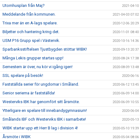
Utomhusplan från Maj?
2021-04-10
Meddelande från kommunen.
2021-04-03 07:02
Trixa mer än en A-lags spelare.
2020-12-06 20:29
Biljetter och hantering kring det.
2020-11-01 08:40
USM P16 Grupp spel i Västervik.
2020-10-16 14:36
Sparbanksstiftelsen Tjustbygden stöttar WIBK!
2020-09-13 20:37
Många Lekis grupper startas upp!
2020-08-24 17:38
Semestern är över, nu kör vi igång igen!
2020-08-09 13:48
SSL spelare på besök!
2020-06-16
Fastställda serier för ungdomar i Småland.
2020-06-12 13:45
Senior serierna är fastställda!
2020-06-09 14:00
Westerviks IBK har genomfört sitt årsmöte.
2020-06-09 10:55
Ytterligare en spelare till innebandygymnasium!
2020-06-04
Smålands IBF och Westerviks IBK i samarbete!
2020-05-13
WIBK startar upp ett Herr B lag i division 4!
2020-05-10 19:39
Årsmöte i WIBK
2020-05-04 08:06