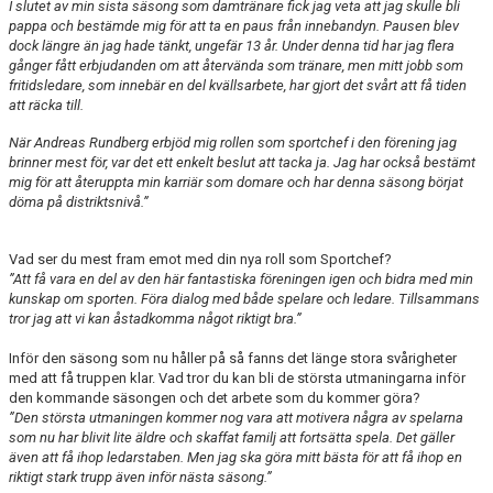
I slutet av min sista säsong som damtränare fick jag veta att jag skulle bli
pappa och bestämde mig för att ta en paus från innebandyn. Pausen blev
dock längre än jag hade tänkt, ungefär 13 år. Under denna tid har jag flera
gånger fått erbjudanden om att återvända som tränare, men mitt jobb som
fritidsledare, som innebär en del kvällsarbete, har gjort det svårt att få tiden
att räcka till.
När Andreas Rundberg erbjöd mig rollen som sportchef i den förening jag
brinner mest för, var det ett enkelt beslut att tacka ja. Jag har också bestämt
mig för att återuppta min karriär som domare och har denna säsong börjat
döma på distriktsnivå.”
Vad ser du mest fram emot med din nya roll som Sportchef?
”Att få vara en del av den här fantastiska föreningen igen och bidra med min
kunskap om sporten. Föra dialog med både spelare och ledare. Tillsammans
tror jag att vi kan åstadkomma något riktigt bra.”
Inför den säsong som nu håller på så fanns det länge stora svårigheter
med att få truppen klar. Vad tror du kan bli de största utmaningarna inför
den kommande säsongen och det arbete som du kommer göra?
”Den största utmaningen kommer nog vara att motivera några av spelarna
som nu har blivit lite äldre och skaffat familj att fortsätta spela. Det gäller
även att få ihop ledarstaben. Men jag ska göra mitt bästa för att få ihop en
riktigt stark trupp även inför nästa säsong.”