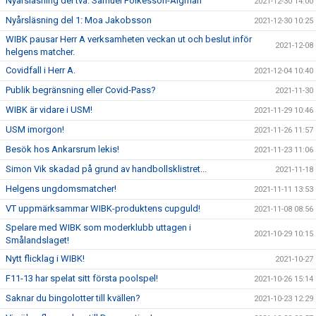
Nyårsläsning del två: Samuel Folkesson-Algman
2021-12-30 14:00
Nyårsläsning del 1: Moa Jakobsson
2021-12-30 10:25
WIBK pausar Herr A verksamheten veckan ut och beslut inför
2021-12-08
helgens matcher.
Covidfall i Herr A.
2021-12-04 10:40
Publik begränsning eller Covid-Pass?
2021-11-30
WIBK är vidare i USM!
2021-11-29 10:46
USM imorgon!
2021-11-26 11:57
Besök hos Ankarsrum lekis!
2021-11-23 11:06
Simon Vik skadad på grund av handbollsklistret...
2021-11-18
Helgens ungdomsmatcher!
2021-11-11 13:53
VT uppmärksammar WIBK-produktens cupguld!
2021-11-08 08:56
Spelare med WIBK som moderklubb uttagen i
2021-10-29 10:15
Smålandslaget!
Nytt flicklag i WIBK!
2021-10-27
F11-13 har spelat sitt första poolspel!
2021-10-26 15:14
Saknar du bingolotter till kvällen?
2021-10-23 12:29