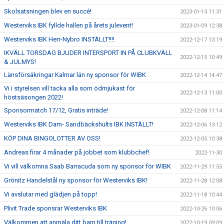
Skolsatsningen blev en succé!
2023-01-13 11:31
Westerviks IBK fyllde hallen på årets julevent!
2023-01-09 12:38
Westerviks IBK Herr-Nybro INSTÄLLT!!!!
2022-12-17 13:19
IKVÄLL TORSDAG BJUDER INTERSPORT IN PÅ CLUBKVÄLL
2022-12-15 10:49
& JULMYS!
Länsförsäkringar Kalmar län ny sponsor för WIBK
2022-12-14 14:47
Vi i styrelsen vill tacka alla som ödmjukast för
2022-12-13 11:00
höstsäsongen 2022!
Sponsormatch 17/12, Gratis inträde!
2022-12-08 11:14
Westerviks IBK Dam- Sandbäckshults IBK INSTÄLLT!
2022-12-06 13:12
KÖP DINA BINGOLOTTER AV OSS!
2022-12-05 10:38
Andreas firar 4 månader på jobbet som klubbchef!
2022-11-30
Vi vill välkomna Saab Barracuda som ny sponsor för WIBK
2022-11-29 11:55
Grönitz Handelstål ny sponsor för Westerviks IBK!
2022-11-28 12:08
Vi avslutar med glädjen på topp!
2022-11-18 10:44
Plivit Trade sponsrar Westerviks IBK
2022-10-26 10:06
Välkommen att anmäla ditt barn till träning!
2022-10-19 09:09