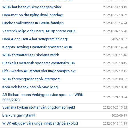
WIBK har besökt Skogshagaskolan
2022-10-14 13:13
Dam-motion dra igång ikväll onsdag!
2022-10-12 10:32
Pinchos välkomnas in i WIBK-familjen
2022-10-10 14:24
Västervik Miljö och Energi AB sponsrar WIBK
2022-10-07 15:20
Dam A och Herr 4 har seriepremiär idag!
2022-10-07
Kingpin Bowling i Västervik sponsrar WIBK
2022-10-05 14:34
WIBK fortsätter ute i skolans värld!
2022-09-30 11:46
Bilteknik i Västervik sponsrar Westerviks IBK
2022-09-28 10:45
Elfa Sweden AB stöttar vårt ungdomsprojekt
2022-09-27 12:15
WIBK föreningsdagar på Intersport!
2022-09-25 08:07
Kom och besök oss på Maxi idag!
2022-09-24 10:08
AB Richardssons Verktygsservice sponsrar WIBK
2022-09-21 13:54
2022/2023
Svenska kyrkan stöttar vårt ungdomsprojekt
2022-09-20 13:32
Bra kurs gav nytänk!
2022-09-19
WIBK erbjuder våra unga innebandy på skoltid
2022-09-16 11:19