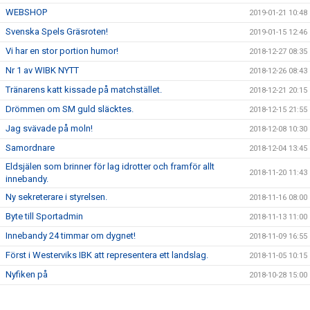
WEBSHOP
2019-01-21 10:48
Svenska Spels Gräsroten!
2019-01-15 12:46
Vi har en stor portion humor!
2018-12-27 08:35
Nr 1 av WIBK NYTT
2018-12-26 08:43
Tränarens katt kissade på matchstället.
2018-12-21 20:15
Drömmen om SM guld släcktes.
2018-12-15 21:55
Jag svävade på moln!
2018-12-08 10:30
Samordnare
2018-12-04 13:45
Eldsjälen som brinner för lag idrotter och framför allt
2018-11-20 11:43
innebandy.
Ny sekreterare i styrelsen.
2018-11-16 08:00
Byte till Sportadmin
2018-11-13 11:00
Innebandy 24 timmar om dygnet!
2018-11-09 16:55
Först i Westerviks IBK att representera ett landslag.
2018-11-05 10:15
Nyfiken på
2018-10-28 15:00
Nyfiken på
2018-10-25 09:10