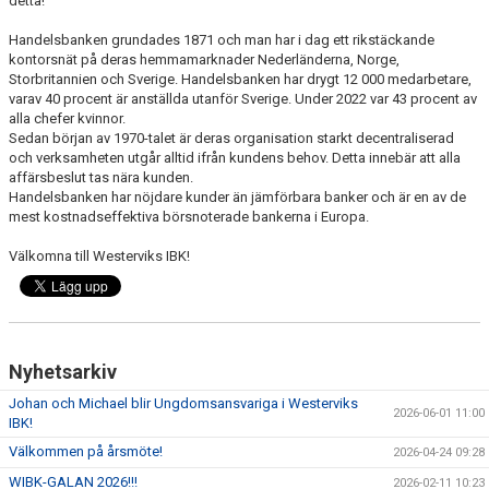
detta!
Handelsbanken grundades 1871 och man har i dag ett rikstäckande
DOKUMENT
kontorsnät på deras hemmamarknader Nederländerna, Norge,
Storbritannien och Sverige. Handelsbanken har drygt 12 000 medarbetare,
INFORMATION
varav 40 procent är anställda utanför Sverige. Under 2022 var 43 procent av
alla chefer kvinnor.
HEDERSMEDLEM
Sedan början av 1970-talet är deras organisation starkt decentraliserad
och verksamheten utgår alltid ifrån kundens behov. Detta innebär att alla
affärsbeslut tas nära kunden.
Handelsbanken har nöjdare kunder än jämförbara banker och är en av de
mest kostnadseffektiva börsnoterade bankerna i Europa.
Välkomna till Westerviks IBK!
Nyhetsarkiv
Johan och Michael blir Ungdomsansvariga i Westerviks
2026-06-01 11:00
IBK!
Välkommen på årsmöte!
2026-04-24 09:28
WIBK-GALAN 2026!!!
2026-02-11 10:23