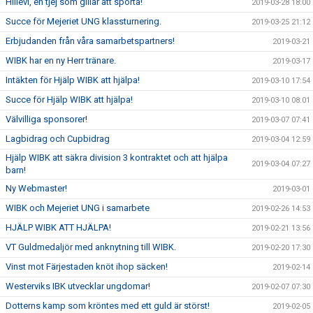
Hillevi, en tjej som gillar att sporta!
2019-03-28 18:00
Succe för Mejeriet UNG klassturnering.
2019-03-25 21:12
Erbjudanden från våra samarbetspartners!
2019-03-21
WIBK har en ny Herr tränare.
2019-03-17
Intäkten för Hjälp WIBK att hjälpa!
2019-03-10 17:54
Succe för Hjälp WIBK att hjälpa!
2019-03-10 08:01
Välvilliga sponsorer!
2019-03-07 07:41
Lagbidrag och Cupbidrag
2019-03-04 12:59
Hjälp WIBK att säkra division 3 kontraktet och att hjälpa
2019-03-04 07:27
barn!
Ny Webmaster!
2019-03-01
WIBK och Mejeriet UNG i samarbete
2019-02-26 14:53
HJÄLP WIBK ATT HJÄLPA!
2019-02-21 13:56
VT Guldmedaljör med anknytning till WIBK.
2019-02-20 17:30
Vinst mot Färjestaden knöt ihop säcken!
2019-02-14
Westerviks IBK utvecklar ungdomar!
2019-02-07 07:30
Dotterns kamp som kröntes med ett guld är störst!
2019-02-05