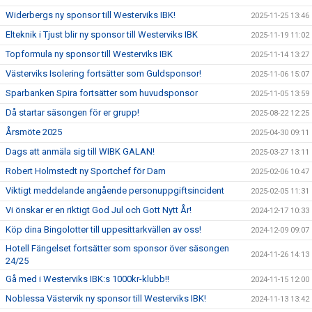
Widerbergs ny sponsor till Westerviks IBK!
2025-11-25 13:46
Elteknik i Tjust blir ny sponsor till Westerviks IBK
2025-11-19 11:02
Topformula ny sponsor till Westerviks IBK
2025-11-14 13:27
Västerviks Isolering fortsätter som Guldsponsor!
2025-11-06 15:07
Sparbanken Spira fortsätter som huvudsponsor
2025-11-05 13:59
Då startar säsongen för er grupp!
2025-08-22 12:25
Årsmöte 2025
2025-04-30 09:11
Dags att anmäla sig till WIBK GALAN!
2025-03-27 13:11
Robert Holmstedt ny Sportchef för Dam
2025-02-06 10:47
Viktigt meddelande angående personuppgiftsincident
2025-02-05 11:31
Vi önskar er en riktigt God Jul och Gott Nytt År!
2024-12-17 10:33
Köp dina Bingolotter till uppesittarkvällen av oss!
2024-12-09 09:07
Hotell Fängelset fortsätter som sponsor över säsongen
2024-11-26 14:13
24/25
Gå med i Westerviks IBK:s 1000kr-klubb!!
2024-11-15 12:00
Noblessa Västervik ny sponsor till Westerviks IBK!
2024-11-13 13:42