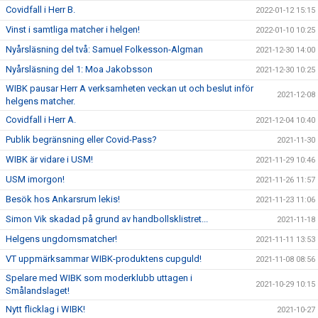
Covidfall i Herr B.
2022-01-12 15:15
Vinst i samtliga matcher i helgen!
2022-01-10 10:25
Nyårsläsning del två: Samuel Folkesson-Algman
2021-12-30 14:00
Nyårsläsning del 1: Moa Jakobsson
2021-12-30 10:25
WIBK pausar Herr A verksamheten veckan ut och beslut inför
2021-12-08
helgens matcher.
Covidfall i Herr A.
2021-12-04 10:40
Publik begränsning eller Covid-Pass?
2021-11-30
WIBK är vidare i USM!
2021-11-29 10:46
USM imorgon!
2021-11-26 11:57
Besök hos Ankarsrum lekis!
2021-11-23 11:06
Simon Vik skadad på grund av handbollsklistret...
2021-11-18
Helgens ungdomsmatcher!
2021-11-11 13:53
VT uppmärksammar WIBK-produktens cupguld!
2021-11-08 08:56
Spelare med WIBK som moderklubb uttagen i
2021-10-29 10:15
Smålandslaget!
Nytt flicklag i WIBK!
2021-10-27