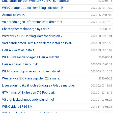
Smålands IBF och Westerviks IBK i samarbete!
2020-05-13
WIBK startar upp ett Herr B lag i division 4!
2020-05-10 19:39
Årsmöte i WIBK
2020-05-04 08:06
Valberedningen informerar inför årsmötet.
2020-04-05 10:15
Christopher Malmbergs nya stil?
2020-03-26
Westerviks IBK Herr lag klart för division 2!
2020-03-23 13:24
Vad händer med Herr A och deras inställda kval?
2020-03-20 10:55
Herr A kvalet är inställt.
2020-03-16 10:07
WIBK Livesänder dagens Herr A match!
2020-03-14
Herr A spelar utan publik.
2020-03-13 08:17
WIBK Klass Cup spelas framöver istället.
2020-03-12 16:25
Westerviks IBK Klasscup den 22:e mars.
2020-02-23
Livesändning ikväll och söndag av A-lags matcher.
2020-02-07 11:06
GTV filmar WIBK helgen 7-9 Februari.
2020-01-27 11:12
Väldigt lyckad innebandy plundring!
2020-01-07 08:21
WIBK vidare i P16 SM.
2019-11-13 08:35