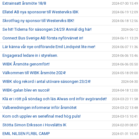
Extrainsatt årsmöte 18/8
2024-07-30 15:49
Ellatel AB nya sponsorer till Westerviks IBK
2024-06-19 12:09
Skrotfrag ny sponsor till Westerviks IBK!
2024-06-18 12:56
Se hit! Tiderna för säsongen 24/25! Anmäl dig här!
2024-06-12
Connect Bus Sverige AB första nyförvärvet in!
2024-06-11 13:29
Lär känna vår nye ordförande Emil Lindqvist lite mer!
2024-06-07 11:36
Engagerad ledare in i styrelsen.
2024-06-06 15:46
WIBK Årsmöte genomfört!
2024-06-06 05:50
Välkommen till WIBK årsmöte 2024!
2024-05-18 09:00
WIBK slog rekord i antal utövare säsongen 23/24!
2024-04-30
WIBK-galan blev en succé!
2024-04-18 12:00
Klä er i rött på söndag och läs Alwas ord inför avgörandet!
2024-03-23 11:58
Valberedningen informerar inför årsmötet
2024-03-22 13:48
Kom och upplev en seriefinal med hög puls!
2024-03-15 10:41
Stötta Simon Eriksson i Hovslätts IK
2024-02-09 08:07
EMIL NILSEN FLRBL CAMP
2024-01-31 10:43