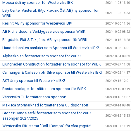
Mocca deli ny sponsor för Westerviks IBK
2024-11-08 13:40
Lely Center Västervik (Mjölkteknik Öst AB) ny sponsor för
2024-11-05 14:33
WIBK
Resinit AB ny sponsor för Westerviks IBK!
2024-10-30 11:36
AB Richardssons Verktygsservice sponsrar WIBK
2024-10-22 08:22
Ringdahls Plåt & Taktjänst AB ny sponsor för WIBK
2024-10-16 13:28
Handelsbanken ansluter som Sponsor till Westerviks IBK!
2024-10-08 14:01
Alphaskolan fortsätter som sponsor för WIBK!
2024-10-04 09:03
Ljungheden Construction fortsätter som sponsor för WIBK
2024-09-27 11:08
Calmunger & Carlsson blir Silversponsor till Westerviks IBK!
2024-09-25 14:37
ACT är ny sponsor till Westerviks IBK!
2024-09-16 12:01
Bostadsbolaget fortsätter som sponsor för WIBK
2024-09-10 09:19
Västerviks EL fortsätter som sponsor!
2024-08-16 11:07
Maxi Ica Stormarknad fortsätter som Guldsponsor!
2024-08-14 08:48
Grönitz Handelsstål fortsätter som sponsor för WIBK
2024-08-12 15:33
säsongen 2024/2025
Westerviks IBK startar "Boll i Bompa" för våra yngsta!
2024-08-01 11:19