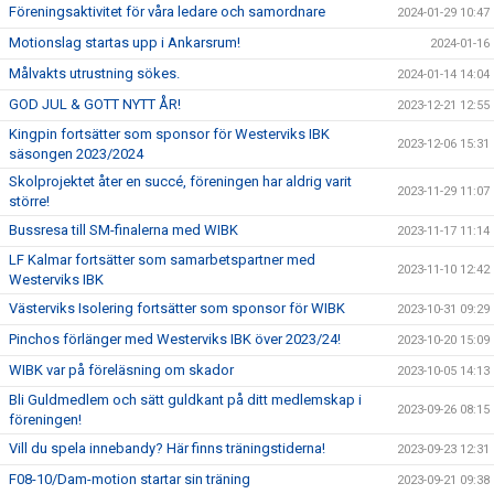
Föreningsaktivitet för våra ledare och samordnare
2024-01-29 10:47
Motionslag startas upp i Ankarsrum!
2024-01-16
Målvakts utrustning sökes.
2024-01-14 14:04
GOD JUL & GOTT NYTT ÅR!
2023-12-21 12:55
Kingpin fortsätter som sponsor för Westerviks IBK
2023-12-06 15:31
säsongen 2023/2024
Skolprojektet åter en succé, föreningen har aldrig varit
2023-11-29 11:07
större!
Bussresa till SM-finalerna med WIBK
2023-11-17 11:14
LF Kalmar fortsätter som samarbetspartner med
2023-11-10 12:42
Westerviks IBK
Västerviks Isolering fortsätter som sponsor för WIBK
2023-10-31 09:29
Pinchos förlänger med Westerviks IBK över 2023/24!
2023-10-20 15:09
WIBK var på föreläsning om skador
2023-10-05 14:13
Bli Guldmedlem och sätt guldkant på ditt medlemskap i
2023-09-26 08:15
föreningen!
Vill du spela innebandy? Här finns träningstiderna!
2023-09-23 12:31
F08-10/Dam-motion startar sin träning
2023-09-21 09:38