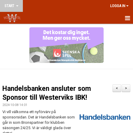
START
LOGGA IN
HEM
NYHETER
OM KLUBBEN
KONTAKT
VÅRA LAG/LEDARE
Handelsbanken ansluter som
<
>
KALENDER
Sponsor till Westerviks IBK!
2024-10-08 14:01
MATCHER
Vi vill välkomna ett nyförvärv på
sponsorsidan. Det är Handelsbanken som
AVGIFTER
går in som Bronspartner för klubben
säsongen 24/25. Vi är väldigt glada över
TRÄNINGSTIDER