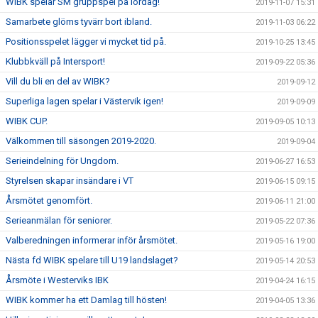
WIBK spelar SM gruppspel på lördag!
2019-11-07 15:31
Samarbete glöms tyvärr bort ibland.
2019-11-03 06:22
Positionsspelet lägger vi mycket tid på.
2019-10-25 13:45
Klubbkväll på Intersport!
2019-09-22 05:36
Vill du bli en del av WIBK?
2019-09-12
Superliga lagen spelar i Västervik igen!
2019-09-09
WIBK CUP.
2019-09-05 10:13
Välkommen till säsongen 2019-2020.
2019-09-04
Serieindelning för Ungdom.
2019-06-27 16:53
Styrelsen skapar insändare i VT
2019-06-15 09:15
Årsmötet genomfört.
2019-06-11 21:00
Serieanmälan för seniorer.
2019-05-22 07:36
Valberedningen informerar inför årsmötet.
2019-05-16 19:00
Nästa fd WIBK spelare till U19 landslaget?
2019-05-14 20:53
Årsmöte i Westerviks IBK
2019-04-24 16:15
WIBK kommer ha ett Damlag till hösten!
2019-04-05 13:36