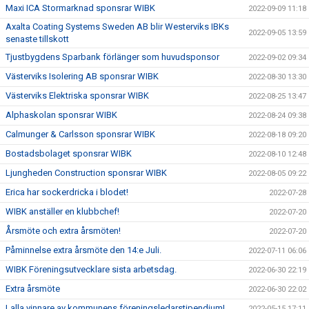
Maxi ICA Stormarknad sponsrar WIBK
2022-09-09 11:18
Axalta Coating Systems Sweden AB blir Westerviks IBKs
2022-09-05 13:59
senaste tillskott
Tjustbygdens Sparbank förlänger som huvudsponsor
2022-09-02 09:34
Västerviks Isolering AB sponsrar WIBK
2022-08-30 13:30
Västerviks Elektriska sponsrar WIBK
2022-08-25 13:47
Alphaskolan sponsrar WIBK
2022-08-24 09:38
Calmunger & Carlsson sponsrar WIBK
2022-08-18 09:20
Bostadsbolaget sponsrar WIBK
2022-08-10 12:48
Ljungheden Construction sponsrar WIBK
2022-08-05 09:22
Erica har sockerdricka i blodet!
2022-07-28
WIBK anställer en klubbchef!
2022-07-20
Årsmöte och extra årsmöten!
2022-07-20
Påminnelse extra årsmöte den 14:e Juli.
2022-07-11 06:06
WIBK Föreningsutvecklare sista arbetsdag.
2022-06-30 22:19
Extra årsmöte
2022-06-30 22:02
Lalla vinnare av kommunens föreningsledarstipendium!
2022-05-15 17:11