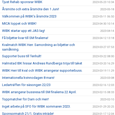
Tjust Rehab sponsrar WIBK
2023-05-23 10:34
Årsmöte och extra årsmöte den 1 Juni!
2023-05-18
Välkommen på WIBK’s årsmöte 2023
2023-05-11 06:50
MICA loppet och WIBK!
2023-04-30 10:14
WIBK startar upp ett JAS-lag!
2023-04-14
Få biljetter kvar till SM finalerna!
2023-04-12 13:18
Kvalmatch WIBK Herr. Samordning av biljetter och
2023-03-27 07:53
samåkning.
Supporter buss till Tenhult!
2023-03-22 08:00
Halmstad IBK hissar Andreas Rundbergs tröja till taket
2023-03-20 16:29
WIBK Herr till kval och WIBK arrangerar supporterbuss.
2023-03-19 11:29
Internationella kvinnodagen 8 mars!
2023-03-08
Ledarträffen för säsongen 22/23
2023-02-16 12:03
WIBK arrangerar bussresa till SM finalerna 22 April.
2023-02-15 08:33
Toppmatcher för Dam och Herr!
2023-02-10
Inget arbete på SFO för WIBK sommaren 2023.
2023-01-29 20:25
Sponsormatch 21/1, Gratis inträde!
2023-01-17 12:04