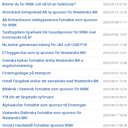
Brinner du för WIBK och vill bli en funktionär?
2023-09-15 07:46
Strömbäck Entreprenad AB ny sponsor för Westerviks IBK
2023-09-12 10:56
AB Richardssons Verktygsservice fortsätter som sponsor
2023-09-08 11:11
för WIBK
Tjustbygdens Sparbank blir huvudsponsor för WIBK över
2023-09-06 14:07
kommande två år!
Nu startar gemensam träning för JAS och USM P16!
2023-09-05 11:00
ET-byggen klar som ny sponsor för Westerviks IBK!
2023-09-05 10:41
Svenska kyrkan fortsätter stötta Westerviks IBK:s
2023-09-01 12:08
ungdomssatsning
Föreningsdagar på Intersport
2023-09-01 10:23
Hotell Fängelset utökar sitt samarbete med Westerviks IBK
2023-08-31 10:46
Bilteknik i Västervik fortsätter som sponsor för WIBK
2023-08-30 10:29
YTA blir ett färgstarkt nyförvärv!
2023-08-29 08:41
Alphaskolan fortsätter som sponsor till föreningen
2023-08-22 08:59
Västerviks Elektriska fortsätter som sponsor för
2023-08-17 18:00
Westerviks IBK!
Grönitz Handelstål fortsätter sponsra WIBK
2023-08-17 08:28