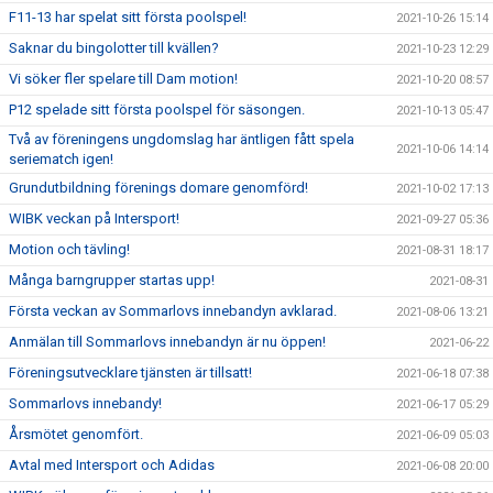
F11-13 har spelat sitt första poolspel!
2021-10-26 15:14
Saknar du bingolotter till kvällen?
2021-10-23 12:29
Vi söker fler spelare till Dam motion!
2021-10-20 08:57
P12 spelade sitt första poolspel för säsongen.
2021-10-13 05:47
Två av föreningens ungdomslag har äntligen fått spela
2021-10-06 14:14
seriematch igen!
Grundutbildning förenings domare genomförd!
2021-10-02 17:13
WIBK veckan på Intersport!
2021-09-27 05:36
Motion och tävling!
2021-08-31 18:17
Många barngrupper startas upp!
2021-08-31
Första veckan av Sommarlovs innebandyn avklarad.
2021-08-06 13:21
Anmälan till Sommarlovs innebandyn är nu öppen!
2021-06-22
Föreningsutvecklare tjänsten är tillsatt!
2021-06-18 07:38
Sommarlovs innebandy!
2021-06-17 05:29
Årsmötet genomfört.
2021-06-09 05:03
Avtal med Intersport och Adidas
2021-06-08 20:00