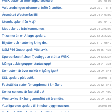
WIBK söker en föreningsutvecklare
2021-05-06
Valberedningen informerar inför årsmötet.
2021-05-01 16:14
Årsmöte i Westerviks IBK
2021-04-24 09:09
Utomhusplan från Maj?
2021-04-10
Meddelande från kommunen.
2021-04-03 07:02
Trixa mer än en A-lags spelare.
2020-12-06 20:29
Biljetter och hantering kring det.
2020-11-01 08:40
USM P16 Grupp spel i Västervik.
2020-10-16 14:36
Sparbanksstiftelsen Tjustbygden stöttar WIBK!
2020-09-13 20:37
Många Lekis grupper startas upp!
2020-08-24 17:38
Semestern är över, nu kör vi igång igen!
2020-08-09 13:48
SSL spelare på besök!
2020-06-16
Fastställda serier för ungdomar i Småland.
2020-06-12 13:45
Senior serierna är fastställda!
2020-06-09 14:00
Westerviks IBK har genomfört sitt årsmöte.
2020-06-09 10:55
Ytterligare en spelare till innebandygymnasium!
2020-06-04