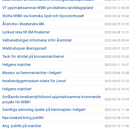
VT uppmärksammar WIBK-produktens landslagsplats!
2022-05-12 08:28
Stötta WIBK via Svenska Spel och Sponsorhuset!
2022-05-02 13:42
Årsmöte i Westerviks IBK
2022-04-29 10:55
Lyckad resa till SM-finalerna!
2022-04-28 15:21
Valberedningen informerar inför årsmötet
2022-04-22 09:04
Webbshopen återöppnad!
2022-03-31 13:27
Tack för stödet på kronanmatcherna!
2022-03-30 15:00
Helgens matcher
2022-03-11 14:07
Massor av hemmamatcher i helgen!
2022-03-04 10:28
Innebandygymnasium nästa för Linus!
2022-03-03 15:22
Helgens matcher!
2022-02-25 10:16
Smålands Innebandyförbund uppmärksammar kommande
2022-02-18 10:49
projekt för WIBK!
Samtliga seniorlag spelar på hemmaplan i helgen!
2022-02-16 11:28
Nya besked kring publik!
2022-02-08 10:49
Ang. publik på matcher
2022-01-19 11:00