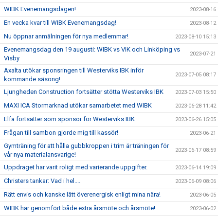
WIBK Evenemangsdagen!
2023-08-16
En vecka kvar till WIBK Evenemangsdag!
2023-08-12
Nu öppnar anmälningen för nya medlemmar!
2023-08-10 15:13
Evenemangsdag den 19 augusti: WIBK vs VIK och Linköping vs
2023-07-21
Visby
Axalta utökar sponsringen till Westerviks IBK inför
2023-07-05 08:17
kommande säsong!
Ljungheden Construction fortsätter stötta Westerviks IBK
2023-07-03 15:50
MAXI ICA Stormarknad utökar samarbetet med WIBK
2023-06-28 11:42
Elfa fortsätter som sponsor för Westerviks IBK
2023-06-26 15:05
Frågan till sambon gjorde mig till kassör!
2023-06-21
Gymträning för att hålla gubbkroppen i trim är träningen för
2023-06-17 08:59
vår nya materialansvarige!
Uppdraget har varit roligt med varierande uppgifter.
2023-06-14 19:09
Christers tankar: Vad i hel....
2023-06-09 08:06
Rätt envis och kanske lätt överenergisk enligt mina nära!
2023-06-05
WIBK har genomfört både extra årsmöte och årsmöte!
2023-06-02