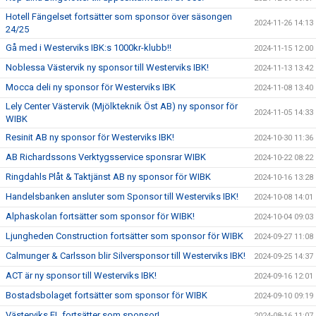
Hotell Fängelset fortsätter som sponsor över säsongen
2024-11-26 14:13
24/25
Gå med i Westerviks IBK:s 1000kr-klubb!!
2024-11-15 12:00
Noblessa Västervik ny sponsor till Westerviks IBK!
2024-11-13 13:42
Mocca deli ny sponsor för Westerviks IBK
2024-11-08 13:40
Lely Center Västervik (Mjölkteknik Öst AB) ny sponsor för
2024-11-05 14:33
WIBK
Resinit AB ny sponsor för Westerviks IBK!
2024-10-30 11:36
AB Richardssons Verktygsservice sponsrar WIBK
2024-10-22 08:22
Ringdahls Plåt & Taktjänst AB ny sponsor för WIBK
2024-10-16 13:28
Handelsbanken ansluter som Sponsor till Westerviks IBK!
2024-10-08 14:01
Alphaskolan fortsätter som sponsor för WIBK!
2024-10-04 09:03
Ljungheden Construction fortsätter som sponsor för WIBK
2024-09-27 11:08
Calmunger & Carlsson blir Silversponsor till Westerviks IBK!
2024-09-25 14:37
ACT är ny sponsor till Westerviks IBK!
2024-09-16 12:01
Bostadsbolaget fortsätter som sponsor för WIBK
2024-09-10 09:19
Västerviks EL fortsätter som sponsor!
2024-08-16 11:07