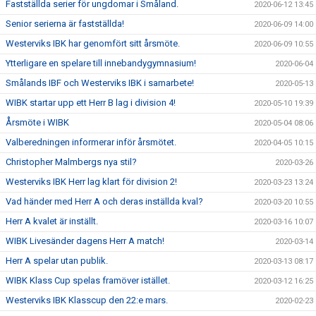
Fastställda serier för ungdomar i Småland.
2020-06-12 13:45
Senior serierna är fastställda!
2020-06-09 14:00
Westerviks IBK har genomfört sitt årsmöte.
2020-06-09 10:55
Ytterligare en spelare till innebandygymnasium!
2020-06-04
Smålands IBF och Westerviks IBK i samarbete!
2020-05-13
WIBK startar upp ett Herr B lag i division 4!
2020-05-10 19:39
Årsmöte i WIBK
2020-05-04 08:06
Valberedningen informerar inför årsmötet.
2020-04-05 10:15
Christopher Malmbergs nya stil?
2020-03-26
Westerviks IBK Herr lag klart för division 2!
2020-03-23 13:24
Vad händer med Herr A och deras inställda kval?
2020-03-20 10:55
Herr A kvalet är inställt.
2020-03-16 10:07
WIBK Livesänder dagens Herr A match!
2020-03-14
Herr A spelar utan publik.
2020-03-13 08:17
WIBK Klass Cup spelas framöver istället.
2020-03-12 16:25
Westerviks IBK Klasscup den 22:e mars.
2020-02-23