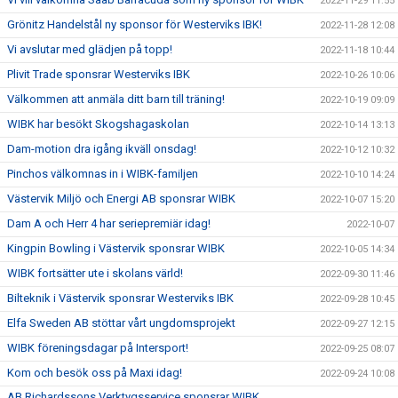
2022-11-29 11:55
Grönitz Handelstål ny sponsor för Westerviks IBK!
2022-11-28 12:08
Vi avslutar med glädjen på topp!
2022-11-18 10:44
Plivit Trade sponsrar Westerviks IBK
2022-10-26 10:06
Välkommen att anmäla ditt barn till träning!
2022-10-19 09:09
WIBK har besökt Skogshagaskolan
2022-10-14 13:13
Dam-motion dra igång ikväll onsdag!
2022-10-12 10:32
Pinchos välkomnas in i WIBK-familjen
2022-10-10 14:24
Västervik Miljö och Energi AB sponsrar WIBK
2022-10-07 15:20
Dam A och Herr 4 har seriepremiär idag!
2022-10-07
Kingpin Bowling i Västervik sponsrar WIBK
2022-10-05 14:34
WIBK fortsätter ute i skolans värld!
2022-09-30 11:46
Bilteknik i Västervik sponsrar Westerviks IBK
2022-09-28 10:45
Elfa Sweden AB stöttar vårt ungdomsprojekt
2022-09-27 12:15
WIBK föreningsdagar på Intersport!
2022-09-25 08:07
Kom och besök oss på Maxi idag!
2022-09-24 10:08
AB Richardssons Verktygsservice sponsrar WIBK