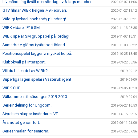
Livesändning ikväll och söndag av A-lags matcher.
2020-02-07 11:06
GTV filmar WIBK helgen 7-9 Februari.
2020-01-27 11:12
Väldigt lyckad innebandy plundring!
2020-01-07 08:21
WIBK vidare i P16 SM.
2019-11-13 08:35
WIBK spelar SM gruppspel på lördag!
2019-11-07 15:31
Samarbete glöms tyvärr bort ibland.
2019-11-03 06:22
Positionsspelet lägger vi mycket tid på.
2019-10-25 13:45
Klubbkväll på Intersport!
2019-09-22 05:36
Vill du bli en del av WIBK?
2019-09-12
Superliga lagen spelar i Västervik igen!
2019-09-09
WIBK CUP.
2019-09-05 10:13
Välkommen till säsongen 2019-2020.
2019-09-04
Serieindelning för Ungdom.
2019-06-27 16:53
Styrelsen skapar insändare i VT
2019-06-15 09:15
Årsmötet genomfört.
2019-06-11 21:00
Serieanmälan för seniorer.
2019-05-22 07:36