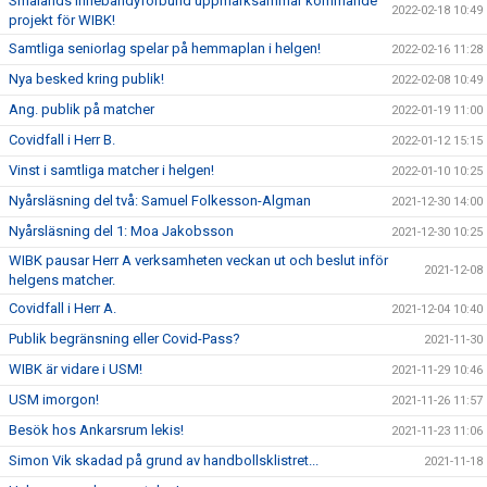
Smålands Innebandyförbund uppmärksammar kommande
2022-02-18 10:49
projekt för WIBK!
Samtliga seniorlag spelar på hemmaplan i helgen!
2022-02-16 11:28
Nya besked kring publik!
2022-02-08 10:49
Ang. publik på matcher
2022-01-19 11:00
Covidfall i Herr B.
2022-01-12 15:15
Vinst i samtliga matcher i helgen!
2022-01-10 10:25
Nyårsläsning del två: Samuel Folkesson-Algman
2021-12-30 14:00
Nyårsläsning del 1: Moa Jakobsson
2021-12-30 10:25
WIBK pausar Herr A verksamheten veckan ut och beslut inför
2021-12-08
helgens matcher.
Covidfall i Herr A.
2021-12-04 10:40
Publik begränsning eller Covid-Pass?
2021-11-30
WIBK är vidare i USM!
2021-11-29 10:46
USM imorgon!
2021-11-26 11:57
Besök hos Ankarsrum lekis!
2021-11-23 11:06
Simon Vik skadad på grund av handbollsklistret...
2021-11-18