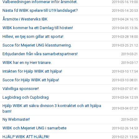
Valberedningen informerar inför årsmötet.
2019-05-16 19:00
Nästa fd WIBK spelare till U19 landslaget?
2019-05-14 20:53
Årsmöte i Westerviks IBK
2019-04-24 16:15
WIBK kommer ha ett Damlag till hösten!
2019-04-05 13:36
Hillevi, en tjej som gillar att sporta!
2019-03-28 18:00
Succe för Mejeriet UNG klassturnering.
2019-03-25 21:12
Erbjudanden från våra samarbetspartners!
2019-03-21
WIBK har en ny Herr tränare.
2019-03-17
Intäkten för Hjälp WIBK att hjälpa!
2019-03-10 17:54
Succe för Hjälp WIBK att hjälpa!
2019-03-10 08:01
Välvilliga sponsorer!
2019-03-07 07:41
Lagbidrag och Cupbidrag
2019-03-04 12:59
Hjälp WIBK att säkra division 3 kontraktet och att hjälpa
2019-03-04 07:27
barn!
Ny Webmaster!
2019-03-01
WIBK och Mejeriet UNG i samarbete
2019-02-26 14:53
HJÄLP WIBK ATT HJÄLPA!
2019-02-21 13:56