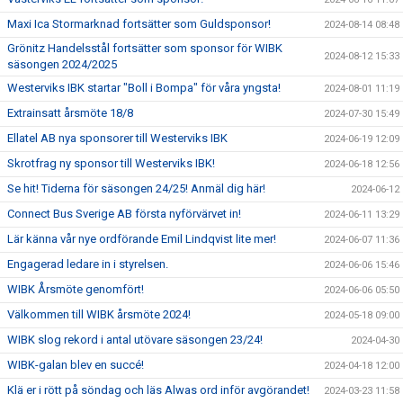
Maxi Ica Stormarknad fortsätter som Guldsponsor!
2024-08-14 08:48
Grönitz Handelsstål fortsätter som sponsor för WIBK
2024-08-12 15:33
säsongen 2024/2025
Westerviks IBK startar "Boll i Bompa" för våra yngsta!
2024-08-01 11:19
Extrainsatt årsmöte 18/8
2024-07-30 15:49
Ellatel AB nya sponsorer till Westerviks IBK
2024-06-19 12:09
Skrotfrag ny sponsor till Westerviks IBK!
2024-06-18 12:56
Se hit! Tiderna för säsongen 24/25! Anmäl dig här!
2024-06-12
Connect Bus Sverige AB första nyförvärvet in!
2024-06-11 13:29
Lär känna vår nye ordförande Emil Lindqvist lite mer!
2024-06-07 11:36
Engagerad ledare in i styrelsen.
2024-06-06 15:46
WIBK Årsmöte genomfört!
2024-06-06 05:50
Välkommen till WIBK årsmöte 2024!
2024-05-18 09:00
WIBK slog rekord i antal utövare säsongen 23/24!
2024-04-30
WIBK-galan blev en succé!
2024-04-18 12:00
Klä er i rött på söndag och läs Alwas ord inför avgörandet!
2024-03-23 11:58