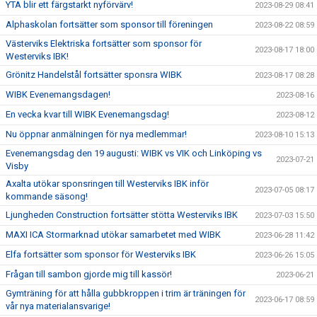
YTA blir ett färgstarkt nyförvärv!
2023-08-29 08:41
Alphaskolan fortsätter som sponsor till föreningen
2023-08-22 08:59
Västerviks Elektriska fortsätter som sponsor för
2023-08-17 18:00
Westerviks IBK!
Grönitz Handelstål fortsätter sponsra WIBK
2023-08-17 08:28
WIBK Evenemangsdagen!
2023-08-16
En vecka kvar till WIBK Evenemangsdag!
2023-08-12
Nu öppnar anmälningen för nya medlemmar!
2023-08-10 15:13
Evenemangsdag den 19 augusti: WIBK vs VIK och Linköping vs
2023-07-21
Visby
Axalta utökar sponsringen till Westerviks IBK inför
2023-07-05 08:17
kommande säsong!
Ljungheden Construction fortsätter stötta Westerviks IBK
2023-07-03 15:50
MAXI ICA Stormarknad utökar samarbetet med WIBK
2023-06-28 11:42
Elfa fortsätter som sponsor för Westerviks IBK
2023-06-26 15:05
Frågan till sambon gjorde mig till kassör!
2023-06-21
Gymträning för att hålla gubbkroppen i trim är träningen för
2023-06-17 08:59
vår nya materialansvarige!