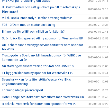
WIBK var på föreläsning om skador
2023-10-05 14:13
Bli Guldmedlem och sätt guldkant på ditt medlemskap i
2023-09-26 08:15
föreningen!
Vill du spela innebandy? Här finns träningstiderna!
2023-09-23 12:31
F08-10/Dam-motion startar sin träning
2023-09-21 09:38
Brinner du för WIBK och vill bli en funktionär?
2023-09-15 07:46
Strömbäck Entreprenad AB ny sponsor för Westerviks IBK
2023-09-12 10:56
AB Richardssons Verktygsservice fortsätter som sponsor
2023-09-08 11:11
för WIBK
Tjustbygdens Sparbank blir huvudsponsor för WIBK över
2023-09-06 14:07
kommande två år!
Nu startar gemensam träning för JAS och USM P16!
2023-09-05 11:00
ET-byggen klar som ny sponsor för Westerviks IBK!
2023-09-05 10:41
Svenska kyrkan fortsätter stötta Westerviks IBK:s
2023-09-01 12:08
ungdomssatsning
Föreningsdagar på Intersport
2023-09-01 10:23
Hotell Fängelset utökar sitt samarbete med Westerviks IBK
2023-08-31 10:46
Bilteknik i Västervik fortsätter som sponsor för WIBK
2023-08-30 10:29