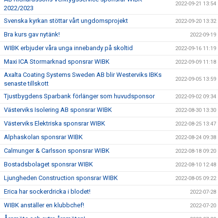
2022-09-21 13:54
2022/2023
Svenska kyrkan stöttar vårt ungdomsprojekt
2022-09-20 13:32
Bra kurs gav nytänk!
2022-09-19
WIBK erbjuder våra unga innebandy på skoltid
2022-09-16 11:19
Maxi ICA Stormarknad sponsrar WIBK
2022-09-09 11:18
Axalta Coating Systems Sweden AB blir Westerviks IBKs
2022-09-05 13:59
senaste tillskott
Tjustbygdens Sparbank förlänger som huvudsponsor
2022-09-02 09:34
Västerviks Isolering AB sponsrar WIBK
2022-08-30 13:30
Västerviks Elektriska sponsrar WIBK
2022-08-25 13:47
Alphaskolan sponsrar WIBK
2022-08-24 09:38
Calmunger & Carlsson sponsrar WIBK
2022-08-18 09:20
Bostadsbolaget sponsrar WIBK
2022-08-10 12:48
Ljungheden Construction sponsrar WIBK
2022-08-05 09:22
Erica har sockerdricka i blodet!
2022-07-28
WIBK anställer en klubbchef!
2022-07-20