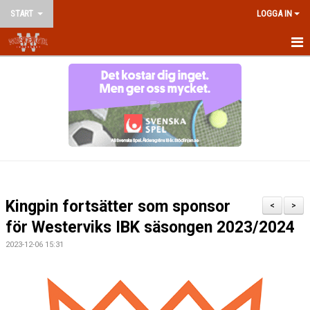
START
LOGGA IN
HEM
NYHETER
OM KLUBBEN
KONTAKT
VÅRA LAG/LEDARE
Kingpin fortsätter som sponsor
<
>
KALENDER
för Westerviks IBK säsongen 2023/2024
2023-12-06 15:31
MATCHER
AVGIFTER
TRÄNINGSTIDER