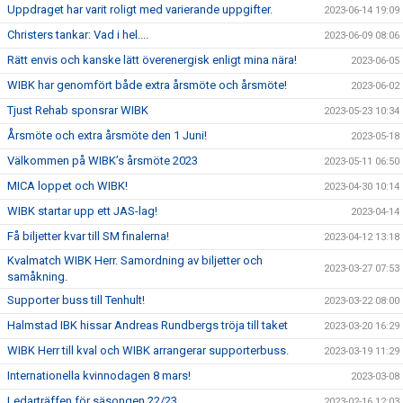
Uppdraget har varit roligt med varierande uppgifter.
2023-06-14 19:09
Christers tankar: Vad i hel....
2023-06-09 08:06
Rätt envis och kanske lätt överenergisk enligt mina nära!
2023-06-05
WIBK har genomfört både extra årsmöte och årsmöte!
2023-06-02
Tjust Rehab sponsrar WIBK
2023-05-23 10:34
Årsmöte och extra årsmöte den 1 Juni!
2023-05-18
Välkommen på WIBK’s årsmöte 2023
2023-05-11 06:50
MICA loppet och WIBK!
2023-04-30 10:14
WIBK startar upp ett JAS-lag!
2023-04-14
Få biljetter kvar till SM finalerna!
2023-04-12 13:18
Kvalmatch WIBK Herr. Samordning av biljetter och
2023-03-27 07:53
samåkning.
Supporter buss till Tenhult!
2023-03-22 08:00
Halmstad IBK hissar Andreas Rundbergs tröja till taket
2023-03-20 16:29
WIBK Herr till kval och WIBK arrangerar supporterbuss.
2023-03-19 11:29
Internationella kvinnodagen 8 mars!
2023-03-08
Ledarträffen för säsongen 22/23
2023-02-16 12:03