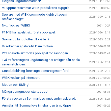
Helgens ungdomsmatcher!
2021-11-11 13:53
VT uppmärksammar WIBK-produktens cupguld!
2021-11-08 08:56
Spelare med WIBK som moderklubb uttagen i
2021-10-29 10:15
Smålandslaget!
Nytt flicklag i WIBK!
2021-10-27
F11-13 har spelat sitt första poolspel!
2021-10-26 15:14
Saknar du bingolotter till kvällen?
2021-10-23 12:29
Vi söker fler spelare till Dam motion!
2021-10-20 08:57
P12 spelade sitt första poolspel för säsongen.
2021-10-13 05:47
Två av föreningens ungdomslag har äntligen fått spela
2021-10-06 14:14
seriematch igen!
Grundutbildning förenings domare genomförd!
2021-10-02 17:13
WIBK veckan på Intersport!
2021-09-27 05:36
Motion och tävling!
2021-08-31 18:17
Många barngrupper startas upp!
2021-08-31
Första veckan av Sommarlovs innebandyn avklarad.
2021-08-06 13:21
Anmälan till Sommarlovs innebandyn är nu öppen!
2021-06-22