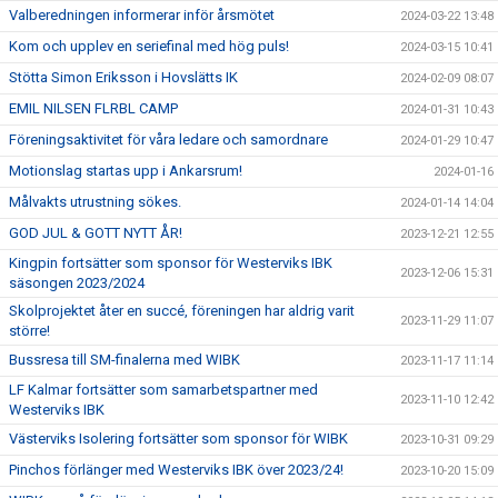
Valberedningen informerar inför årsmötet
2024-03-22 13:48
Kom och upplev en seriefinal med hög puls!
2024-03-15 10:41
Stötta Simon Eriksson i Hovslätts IK
2024-02-09 08:07
EMIL NILSEN FLRBL CAMP
2024-01-31 10:43
Föreningsaktivitet för våra ledare och samordnare
2024-01-29 10:47
Motionslag startas upp i Ankarsrum!
2024-01-16
Målvakts utrustning sökes.
2024-01-14 14:04
GOD JUL & GOTT NYTT ÅR!
2023-12-21 12:55
Kingpin fortsätter som sponsor för Westerviks IBK
2023-12-06 15:31
säsongen 2023/2024
Skolprojektet åter en succé, föreningen har aldrig varit
2023-11-29 11:07
större!
Bussresa till SM-finalerna med WIBK
2023-11-17 11:14
LF Kalmar fortsätter som samarbetspartner med
2023-11-10 12:42
Westerviks IBK
Västerviks Isolering fortsätter som sponsor för WIBK
2023-10-31 09:29
Pinchos förlänger med Westerviks IBK över 2023/24!
2023-10-20 15:09