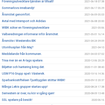
Föreningsutvecklare tjänsten är tillsatt!
2021-06-18 07:38
Sommarlovs innebandy!
2021-06-17 05:29
Årsmötet genomfört.
2021-06-09 05:03
Avtal med Intersport och Adidas
2021-06-08 20:00
WIBK söker en föreningsutvecklare
2021-05-06
Valberedningen informerar inför årsmötet.
2021-05-01 16:14
Årsmöte i Westerviks IBK
2021-04-24 09:09
Utomhusplan från Maj?
2021-04-10
Meddelande från kommunen.
2021-04-03 07:02
Trixa mer än en A-lags spelare.
2020-12-06 20:29
Biljetter och hantering kring det.
2020-11-01 08:40
USM P16 Grupp spel i Västervik.
2020-10-16 14:36
Sparbanksstiftelsen Tjustbygden stöttar WIBK!
2020-09-13 20:37
Många Lekis grupper startas upp!
2020-08-24 17:38
Semestern är över, nu kör vi igång igen!
2020-08-09 13:48
SSL spelare på besök!
2020-06-16