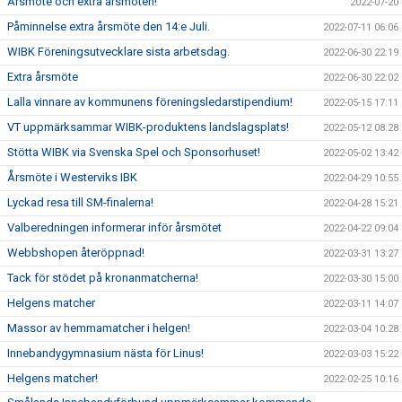
Årsmöte och extra årsmöten!
2022-07-20
Påminnelse extra årsmöte den 14:e Juli.
2022-07-11 06:06
WIBK Föreningsutvecklare sista arbetsdag.
2022-06-30 22:19
Extra årsmöte
2022-06-30 22:02
Lalla vinnare av kommunens föreningsledarstipendium!
2022-05-15 17:11
VT uppmärksammar WIBK-produktens landslagsplats!
2022-05-12 08:28
Stötta WIBK via Svenska Spel och Sponsorhuset!
2022-05-02 13:42
Årsmöte i Westerviks IBK
2022-04-29 10:55
Lyckad resa till SM-finalerna!
2022-04-28 15:21
Valberedningen informerar inför årsmötet
2022-04-22 09:04
Webbshopen återöppnad!
2022-03-31 13:27
Tack för stödet på kronanmatcherna!
2022-03-30 15:00
Helgens matcher
2022-03-11 14:07
Massor av hemmamatcher i helgen!
2022-03-04 10:28
Innebandygymnasium nästa för Linus!
2022-03-03 15:22
Helgens matcher!
2022-02-25 10:16