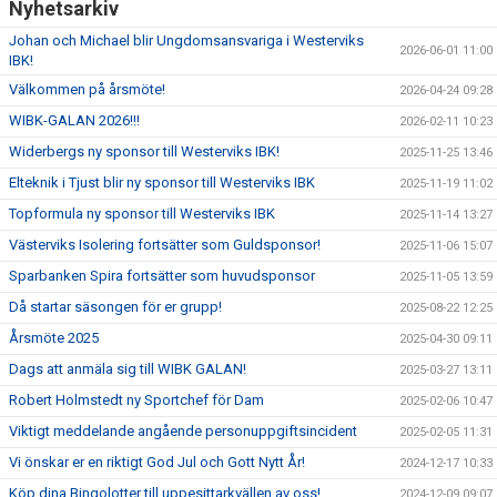
Nyhetsarkiv
Johan och Michael blir Ungdomsansvariga i Westerviks
2026-06-01 11:00
IBK!
Välkommen på årsmöte!
2026-04-24 09:28
WIBK-GALAN 2026!!!
2026-02-11 10:23
Widerbergs ny sponsor till Westerviks IBK!
2025-11-25 13:46
Elteknik i Tjust blir ny sponsor till Westerviks IBK
2025-11-19 11:02
Topformula ny sponsor till Westerviks IBK
2025-11-14 13:27
Västerviks Isolering fortsätter som Guldsponsor!
2025-11-06 15:07
Sparbanken Spira fortsätter som huvudsponsor
2025-11-05 13:59
Då startar säsongen för er grupp!
2025-08-22 12:25
Årsmöte 2025
2025-04-30 09:11
Dags att anmäla sig till WIBK GALAN!
2025-03-27 13:11
Robert Holmstedt ny Sportchef för Dam
2025-02-06 10:47
Viktigt meddelande angående personuppgiftsincident
2025-02-05 11:31
Vi önskar er en riktigt God Jul och Gott Nytt År!
2024-12-17 10:33
Köp dina Bingolotter till uppesittarkvällen av oss!
2024-12-09 09:07