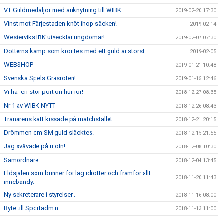
VT Guldmedaljör med anknytning till WIBK.
2019-02-20 17:30
Vinst mot Färjestaden knöt ihop säcken!
2019-02-14
Westerviks IBK utvecklar ungdomar!
2019-02-07 07:30
Dotterns kamp som kröntes med ett guld är störst!
2019-02-05
WEBSHOP
2019-01-21 10:48
Svenska Spels Gräsroten!
2019-01-15 12:46
Vi har en stor portion humor!
2018-12-27 08:35
Nr 1 av WIBK NYTT
2018-12-26 08:43
Tränarens katt kissade på matchstället.
2018-12-21 20:15
Drömmen om SM guld släcktes.
2018-12-15 21:55
Jag svävade på moln!
2018-12-08 10:30
Samordnare
2018-12-04 13:45
Eldsjälen som brinner för lag idrotter och framför allt
2018-11-20 11:43
innebandy.
Ny sekreterare i styrelsen.
2018-11-16 08:00
Byte till Sportadmin
2018-11-13 11:00