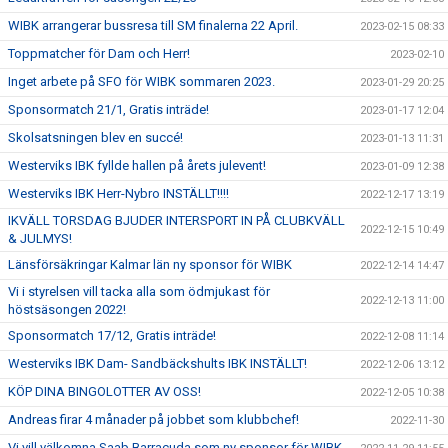
WIBK arrangerar bussresa till SM finalerna 22 April.
2023-02-15 08:33
Toppmatcher för Dam och Herr!
2023-02-10
Inget arbete på SFO för WIBK sommaren 2023.
2023-01-29 20:25
Sponsormatch 21/1, Gratis inträde!
2023-01-17 12:04
Skolsatsningen blev en succé!
2023-01-13 11:31
Westerviks IBK fyllde hallen på årets julevent!
2023-01-09 12:38
Westerviks IBK Herr-Nybro INSTÄLLT!!!!
2022-12-17 13:19
IKVÄLL TORSDAG BJUDER INTERSPORT IN PÅ CLUBKVÄLL
2022-12-15 10:49
& JULMYS!
Länsförsäkringar Kalmar län ny sponsor för WIBK
2022-12-14 14:47
Vi i styrelsen vill tacka alla som ödmjukast för
2022-12-13 11:00
höstsäsongen 2022!
Sponsormatch 17/12, Gratis inträde!
2022-12-08 11:14
Westerviks IBK Dam- Sandbäckshults IBK INSTÄLLT!
2022-12-06 13:12
KÖP DINA BINGOLOTTER AV OSS!
2022-12-05 10:38
Andreas firar 4 månader på jobbet som klubbchef!
2022-11-30
Vi vill välkomna Saab Barracuda som ny sponsor för WIBK