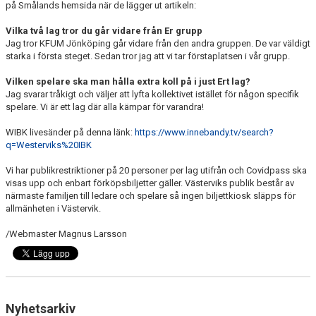
på Smålands hemsida när de lägger ut artikeln:
Vilka två lag tror du går vidare från Er grupp
Jag tror KFUM Jönköping går vidare från den andra gruppen. De var väldigt
starka i första steget. Sedan tror jag att vi tar förstaplatsen i vår grupp.
Vilken spelare ska man hålla extra koll på i just Ert lag?
Jag svarar tråkigt och väljer att lyfta kollektivet istället för någon specifik
spelare. Vi är ett lag där alla kämpar för varandra!
WIBK livesänder på denna länk:
https://www.innebandy.tv/search?
q=Westerviks%20IBK
Vi har publikrestriktioner på 20 personer per lag utifrån och Covidpass ska
visas upp och enbart förköpsbiljetter gäller. Västerviks publik består av
närmaste familjen till ledare och spelare så ingen biljettkiosk släpps för
allmänheten i Västervik.
/Webmaster Magnus Larsson
Nyhetsarkiv