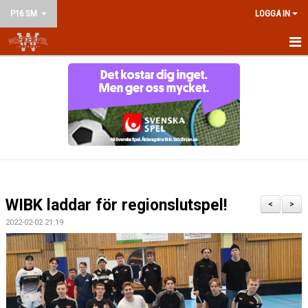
P16 SM
LOGGA IN
HEM
NYHETER
KALENDER
MATCHER
TRUPPEN
WIBK laddar för regionslutspel!
<
>
BILDGALLERI
2022-02-02 21:19
DOKUMENT
KONTAKT