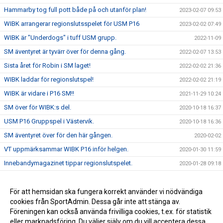
Hammarby tog full pott både på och utanför plan!
2023-02-07 09:53
WIBK arrangerar regionslutsspelet för USM P16
2023-02-02 07:49
WIBK är "Underdogs" i tuff USM grupp.
2022-11-09
SM äventyret är tyvärr över för denna gång.
2022-02-07 13:53
Sista året för Robin i SM laget!
2022-02-02 21:36
WIBK laddar för regionslutspel!
2022-02-02 21:19
WIBK är vidare i P16 SM!!
2021-11-29 10:24
SM över för WIBK:s del.
2020-10-18 16:37
USM P16 Gruppspel i Västervik.
2020-10-18 16:36
SM äventyret över för den här gången.
2020-02-02
VT uppmärksammar WIBK P16 inför helgen.
2020-01-30 11:59
Innebandymagazinet tippar regionslutspelet.
2020-01-28 09:18
Träningsmatch för P16 SM lag.
2020-01-15 11:08
För att hemsidan ska fungera korrekt använder vi nödvändiga
2019-11-08 09:52
cookies från SportAdmin. Dessa går inte att stänga av.
Westerviks IBK gör en satsning mot P16 SM.
2019-09-03 13:26
Föreningen kan också använda frivilliga cookies, t.ex. för statistik
eller marknadsföring. Du väljer själv om du vill acceptera dessa.