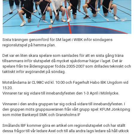
Sista träningen genomförd för SM laget i WIBK inför söndagens
regionslutspel på hemma plan.
Det var en liten skara spelare som samlades för att en sista gång träna
tillsammans inför slutspelet då mycket sjukdomar härjar i laget. Det är
spelare från tre åldersgrupper födda 2005-2007 som drillades tekniskt och
taktiskt inför avgörandet på söndag.
Motståndarna är CL98IC vid kl. 10.00 och Fagerhult Habo IBK Ungdom vid
15.20.
Vinnaren tar sig vidare till innebandyfesten den 1-3 April i Mölnlycke.
Vinnaren i den andra gruppen tar sig också vidare till innebandyfesten. I
den gruppen möts gruppsuveränen från vårt grupp spel: KFUM Jönköping
som möter Bankeryd SMK och Gransholms IF
Smålands IBF kommer göra en artikel om regionslutspelet och har ställt
dessa frågor till vår ledare Axel och till alla andra lags ledare så håll utkick