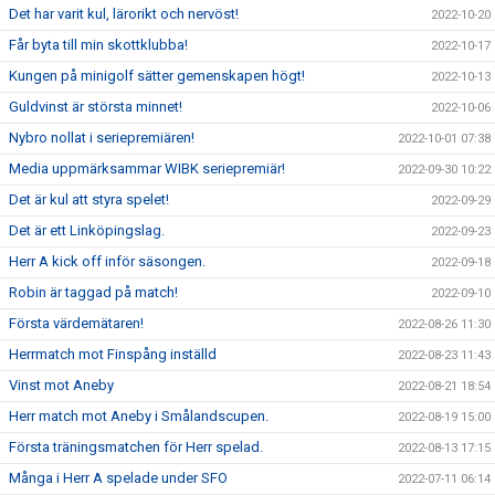
Det har varit kul, lärorikt och nervöst!
2022-10-20
Får byta till min skottklubba!
2022-10-17
Kungen på minigolf sätter gemenskapen högt!
2022-10-13
Guldvinst är största minnet!
2022-10-06
Nybro nollat i seriepremiären!
2022-10-01 07:38
Media uppmärksammar WIBK seriepremiär!
2022-09-30 10:22
Det är kul att styra spelet!
2022-09-29
Det är ett Linköpingslag.
2022-09-23
Herr A kick off inför säsongen.
2022-09-18
Robin är taggad på match!
2022-09-10
Första värdemätaren!
2022-08-26 11:30
Herrmatch mot Finspång inställd
2022-08-23 11:43
Vinst mot Aneby
2022-08-21 18:54
Herr match mot Aneby i Smålandscupen.
2022-08-19 15:00
Första träningsmatchen för Herr spelad.
2022-08-13 17:15
Många i Herr A spelade under SFO
2022-07-11 06:14