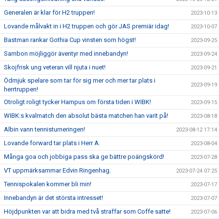
Generalen är klar för H2 truppen!
2023-10-13
Lovande målvakt in i H2 truppen och gör JAS premiär idag!
2023-10-07
Bastman rankar Gothia Cup vinsten som högst!
2023-09-25
Sambon möjliggör äventyr med innebandyn!
2023-09-24
Skojfrisk ung veteran vill njuta i nuet!
2023-09-21
Ödmjuk spelare som tar för sig mer och mer tar plats i
2023-09-19
herrtruppen!
Otroligt roligt tycker Hampus om första tiden i WIBK!
2023-09-15
WIBK:s kvalmatch den absolut bästa matchen han varit på!
2023-08-18
Albin vann tennisturneringen!
2023-08-12 17:14
Lovande forward tar plats i Herr A.
2023-08-04
Många goa och jobbiga pass ska ge bättre poängskörd!
2023-07-28
VT uppmärksammar Edvin Ringenhag.
2023-07-24 07:25
Tennispokalen kommer bli min!
2023-07-17
Innebandyn är det största intresset!
2023-07-07
Höjdpunkten var att bidra med två straffar som Coffe satte!
2023-07-06