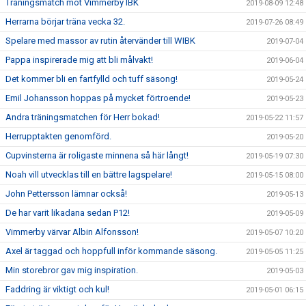
Träningsmatch mot Vimmerby IBK
2019-08-09 12:48
Herrarna börjar träna vecka 32.
2019-07-26 08:49
Spelare med massor av rutin återvänder till WIBK
2019-07-04
Pappa inspirerade mig att bli målvakt!
2019-06-04
Det kommer bli en fartfylld och tuff säsong!
2019-05-24
Emil Johansson hoppas på mycket förtroende!
2019-05-23
Andra träningsmatchen för Herr bokad!
2019-05-22 11:57
Herrupptakten genomförd.
2019-05-20
Cupvinsterna är roligaste minnena så här långt!
2019-05-19 07:30
Noah vill utvecklas till en bättre lagspelare!
2019-05-15 08:00
John Pettersson lämnar också!
2019-05-13
De har varit likadana sedan P12!
2019-05-09
Vimmerby värvar Albin Alfonsson!
2019-05-07 10:20
Axel är taggad och hoppfull inför kommande säsong.
2019-05-05 11:25
Min storebror gav mig inspiration.
2019-05-03
Faddring är viktigt och kul!
2019-05-01 06:15