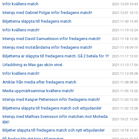
Inför kvällens match
2021-12-03 10:43
Intervju med Gabriel Polgar inför fredagens match!
2021-12-01 10:15
Biljetterna släppta till fredagens match
2021-11-30 13:49
Inför kvällens match!
2021-11-19 10:24
Intervju med David Samuelsson inför fredagens match!
2021-11-18 13:30
Intervju med motståndarna inför fredagens match!
2021-11-18 09:19
Biljetterna är släppta till fredagens match. Gå 2 betala för 1!!
2021-11-17 13:53
Urladdning av Max gav skön vinst.
2021-11-13 17:54
Inför kvällens match!
2021-11-12 09:28
Artiklar från media efter fredagens match
2021-11-08 08:35
Media uppmärksammar kvällens match!
2021-11-05 13:20
Intervju med Kasper Pettersson inför fredagens match!
2021-11-03 15:00
Biljetterna släppta till fredagens match och erbjudande!
2021-11-02 13:28
Intervju med Mathias Svensson inför matchen mot Moheda
2021-10-21 15:04
IBK!
Biljetter släppta till fredagens match och nytt erbjudande!
2021-10-18 15:41
På fredag blir det krig i 60 minuter!