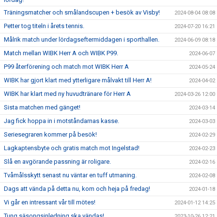
Träningsmatcher och smålandscupen + besök av Visby!
2024-08-04 08:08
Petter tog titeln i årets tennis.
2024-07-20 16:21
Målrik match under lördagseftermiddagen i sporthallen.
2024-06-09 08:18
Match mellan WIBK Herr A och WIBK P99.
2024-06-07
P99 återförening och match mot WIBK Herr A
2024-05-24
WIBK har gjort klart med ytterligare målvakt till Herr A!
2024-04-02
WIBK har klart med ny huvudtränare för Herr A
2024-03-26 12:00
Sista matchen med gänget!
2024-03-14
Jag fick hoppa in i motståndarnas kasse.
2024-03-03
Seriesegraren kommer på besök!
2024-02-29
Lagkaptensbyte och gratis match mot Ingelstad!
2024-02-23
Slå en avgörande passning är roligare.
2024-02-16
Tvåmålsskytt senast nu väntar en tuff utmaning.
2024-02-08
Dags att vända på detta nu, kom och heja på fredag!
2024-01-18
Vi går en intressant vår till mötes!
2024-01-12 14:25
Tung säsongsinledning ska vändas!
2023-10-26 12:21