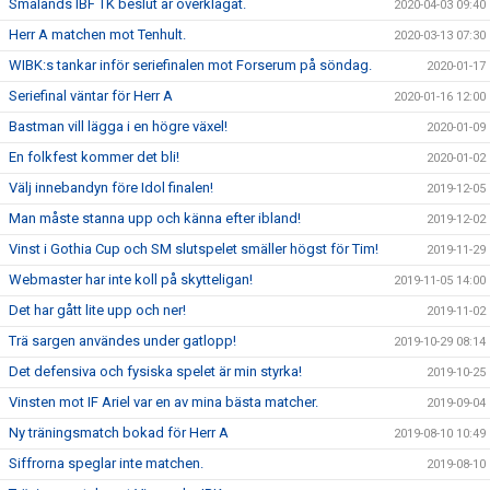
Smålands IBF TK beslut är överklagat.
2020-04-03 09:40
Herr A matchen mot Tenhult.
2020-03-13 07:30
WIBK:s tankar inför seriefinalen mot Forserum på söndag.
2020-01-17
Seriefinal väntar för Herr A
2020-01-16 12:00
Bastman vill lägga i en högre växel!
2020-01-09
En folkfest kommer det bli!
2020-01-02
Välj innebandyn före Idol finalen!
2019-12-05
Man måste stanna upp och känna efter ibland!
2019-12-02
Vinst i Gothia Cup och SM slutspelet smäller högst för Tim!
2019-11-29
Webmaster har inte koll på skytteligan!
2019-11-05 14:00
Det har gått lite upp och ner!
2019-11-02
Trä sargen användes under gatlopp!
2019-10-29 08:14
Det defensiva och fysiska spelet är min styrka!
2019-10-25
Vinsten mot IF Ariel var en av mina bästa matcher.
2019-09-04
Ny träningsmatch bokad för Herr A
2019-08-10 10:49
Siffrorna speglar inte matchen.
2019-08-10