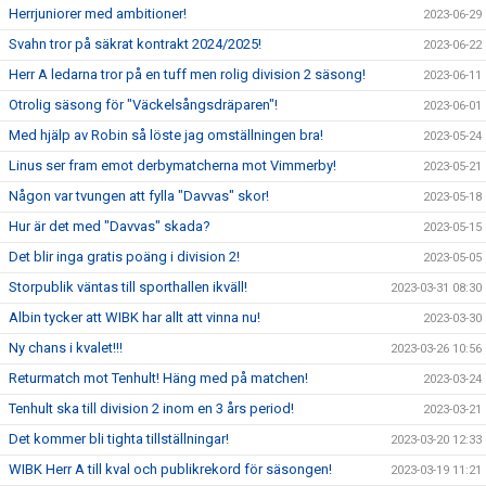
Herrjuniorer med ambitioner!
2023-06-29
Svahn tror på säkrat kontrakt 2024/2025!
2023-06-22
Herr A ledarna tror på en tuff men rolig division 2 säsong!
2023-06-11
Otrolig säsong för "Väckelsångsdräparen"!
2023-06-01
Med hjälp av Robin så löste jag omställningen bra!
2023-05-24
Linus ser fram emot derbymatcherna mot Vimmerby!
2023-05-21
Någon var tvungen att fylla "Davvas" skor!
2023-05-18
Hur är det med "Davvas" skada?
2023-05-15
Det blir inga gratis poäng i division 2!
2023-05-05
Storpublik väntas till sporthallen ikväll!
2023-03-31 08:30
Albin tycker att WIBK har allt att vinna nu!
2023-03-30
Ny chans i kvalet!!!
2023-03-26 10:56
Returmatch mot Tenhult! Häng med på matchen!
2023-03-24
Tenhult ska till division 2 inom en 3 års period!
2023-03-21
Det kommer bli tighta tillställningar!
2023-03-20 12:33
WIBK Herr A till kval och publikrekord för säsongen!
2023-03-19 11:21