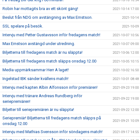
2021-10-16 16:54
Robin har mottagits bra av ett skönt gäng!
2021-10-14 17:00
Beslut från NDG om avstängning av Max Ernstson.
2021-10-14
SSL spelare på besök.
2021-10-09
Intervju med Petter Gustavsson inför fredagens match!
2021-10-07 10:56
Max Ernstson avstängd under utredning.
2021-10-07 09:00
Biljetterna till fredagens match är nu släppta!
2021-10-06 12:00
Biljetterna till fredagens match släpps onsdag 12.00
2021-10-05 10:15
Media uppmärksammar Herr A laget!
2021-10-02 16:50
Ingelstad IBK sänder kvällens match!
2021-10-01 08:48
Intervju med kapten Albin Alfonsson inför premiären!
2021-09-23 19:00
Intervju med tränare Andreas Rundberg inför
2021-09-22 19:00
seriepremiären!
Biljetter till seriepremiären är nu släppta!
2021-09-22 12:00
Seriepremiär! Biljetterna till fredagens match släpps på
2021-09-21 10:09
onsdag 12.00
Intervju med Mathias Svensson inför söndagens match!
2021-09-17 14:55