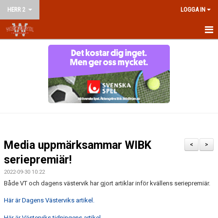
HERR 2
LOGGA IN
HEM
NYHETER
KALENDER
MATCHER
TRUPPEN
Media uppmärksammar WIBK
<
>
BILDGALLERI
seriepremiär!
2022-09-30 10:22
DOKUMENT
Både VT och dagens västervik har gjort artiklar inför kvällens seriepremiär.
KONTAKT
Här är Dagens Västerviks artikel.
Här är Västerviks tidningens artikel.