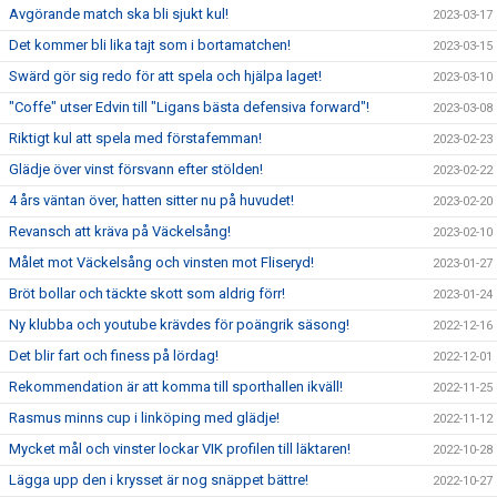
Avgörande match ska bli sjukt kul!
2023-03-17
Det kommer bli lika tajt som i bortamatchen!
2023-03-15
Swärd gör sig redo för att spela och hjälpa laget!
2023-03-10
"Coffe" utser Edvin till "Ligans bästa defensiva forward"!
2023-03-08
Riktigt kul att spela med förstafemman!
2023-02-23
Glädje över vinst försvann efter stölden!
2023-02-22
4 års väntan över, hatten sitter nu på huvudet!
2023-02-20
Revansch att kräva på Väckelsång!
2023-02-10
Målet mot Väckelsång och vinsten mot Fliseryd!
2023-01-27
Bröt bollar och täckte skott som aldrig förr!
2023-01-24
Ny klubba och youtube krävdes för poängrik säsong!
2022-12-16
Det blir fart och finess på lördag!
2022-12-01
Rekommendation är att komma till sporthallen ikväll!
2022-11-25
Rasmus minns cup i linköping med glädje!
2022-11-12
Mycket mål och vinster lockar VIK profilen till läktaren!
2022-10-28
Lägga upp den i krysset är nog snäppet bättre!
2022-10-27