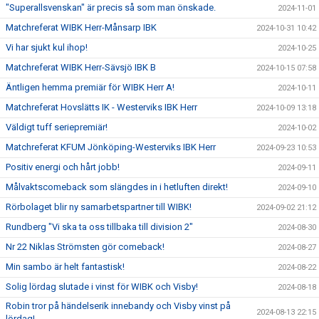
"Superallsvenskan" är precis så som man önskade.
2024-11-01
Matchreferat WIBK Herr-Månsarp IBK
2024-10-31 10:42
Vi har sjukt kul ihop!
2024-10-25
Matchreferat WIBK Herr-Sävsjö IBK B
2024-10-15 07:58
Äntligen hemma premiär för WIBK Herr A!
2024-10-11
Matchreferat Hovslätts IK - Westerviks IBK Herr
2024-10-09 13:18
Väldigt tuff seriepremiär!
2024-10-02
Matchreferat KFUM Jönköping-Westerviks IBK Herr
2024-09-23 10:53
Positiv energi och hårt jobb!
2024-09-11
Målvaktscomeback som slängdes in i hetluften direkt!
2024-09-10
Rörbolaget blir ny samarbetspartner till WIBK!
2024-09-02 21:12
Rundberg "Vi ska ta oss tillbaka till division 2"
2024-08-30
Nr 22 Niklas Strömsten gör comeback!
2024-08-27
Min sambo är helt fantastisk!
2024-08-22
Solig lördag slutade i vinst för WIBK och Visby!
2024-08-18
Robin tror på händelserik innebandy och Visby vinst på
2024-08-13 22:15
lördag!