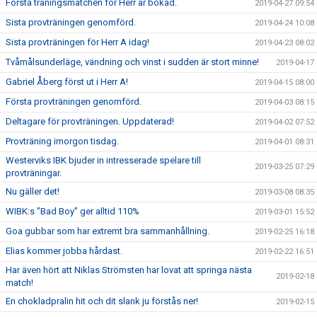
Första träningsmatchen för Herr är bokad.
2019-04-27 09:54
Sista provträningen genomförd.
2019-04-24 10:08
Sista provträningen för Herr A idag!
2019-04-23 08:02
Tvåmålsunderläge, vändning och vinst i sudden är stort minne!
2019-04-17
Gabriel Åberg först ut i Herr A!
2019-04-15 08:00
Första provträningen genomförd.
2019-04-03 08:15
Deltagare för provträningen. Uppdaterad!
2019-04-02 07:52
Provträning imorgon tisdag.
2019-04-01 08:31
Westerviks IBK bjuder in intresserade spelare till
2019-03-25 07:29
provträningar.
Nu gäller det!
2019-03-08 08:35
WIBK:s "Bad Boy" ger alltid 110%
2019-03-01 15:52
Goa gubbar som har extremt bra sammanhållning.
2019-02-25 16:18
Elias kommer jobba hårdast.
2019-02-22 16:51
Har även hört att Niklas Strömsten har lovat att springa nästa
2019-02-18
match!
En chokladpralin hit och dit slank ju förstås ner!
2019-02-15