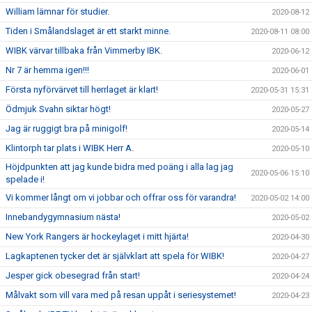
William lämnar för studier.
2020-08-12
Tiden i Smålandslaget är ett starkt minne.
2020-08-11 08:00
WIBK värvar tillbaka från Vimmerby IBK.
2020-06-12
Nr 7 är hemma igen!!!
2020-06-01
Första nyförvärvet till herrlaget är klart!
2020-05-31 15:31
Ödmjuk Svahn siktar högt!
2020-05-27
Jag är ruggigt bra på minigolf!
2020-05-14
Klintorph tar plats i WIBK Herr A.
2020-05-10
Höjdpunkten att jag kunde bidra med poäng i alla lag jag
2020-05-06 15:10
spelade i!
Vi kommer långt om vi jobbar och offrar oss för varandra!
2020-05-02 14:00
Innebandygymnasium nästa!
2020-05-02
New York Rangers är hockeylaget i mitt hjärta!
2020-04-30
Lagkaptenen tycker det är självklart att spela för WIBK!
2020-04-27
Jesper gick obesegrad från start!
2020-04-24
Målvakt som vill vara med på resan uppåt i seriesystemet!
2020-04-23