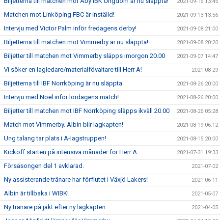
Biljetterna till matchen mot Åby IBK Ungdom är nu släppta!
2021-09-16 13:45
Matchen mot Linköping FBC är inställd!
2021-09-13 13:56
Intervju med Victor Palm inför fredagens derby!
2021-09-08 21:00
Biljetterna till matchen mot Vimmerby är nu släppta!
2021-09-08 20:20
Biljetter till matchen mot Vimmerby släpps imorgon 20.00
2021-09-07 14:47
Vi söker en lagledare/materialfövaltare till Herr A!
2021-08-29
Biljetterna till IBF Norrköping är nu släppta.
2021-08-26 20:00
Intervju med Noel inför lördagens match!
2021-08-26 20:00
Biljetter till matchen mot IBF Norrköping släpps ikväll 20.00
2021-08-26 05:28
Match mot Vimmerby. Albin blir lagkapten!
2021-08-19 06:12
Ung talang tar plats i A-lagstruppen!
2021-08-15 20:00
Kickoff starten på intensiva månader för Herr A.
2021-07-31 19:33
Försäsongen del 1 avklarad.
2021-07-02
Ny assisterande tränare har förflutet i Växjö Lakers!
2021-06-11
Albin är tillbaka i WIBK!
2021-05-07
Ny tränare på jakt efter ny lagkapten.
2021-04-05