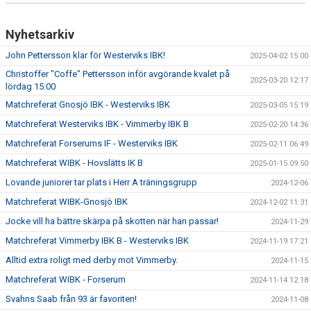
Nyhetsarkiv
John Pettersson klar för Westerviks IBK!
2025-04-02 15:00
Christoffer "Coffe" Pettersson inför avgörande kvalet på
2025-03-20 12:17
lördag 15:00
Matchreferat Gnosjö IBK - Westerviks IBK
2025-03-05 15:19
Matchreferat Westerviks IBK - Vimmerby IBK B
2025-02-20 14:36
Matchreferat Forserums IF - Westerviks IBK
2025-02-11 06:49
Matchreferat WIBK - Hovslätts IK B
2025-01-15 09:50
Lovande juniorer tar plats i Herr A träningsgrupp
2024-12-06
Matchreferat WIBK-Gnosjö IBK
2024-12-02 11:31
Jocke vill ha bättre skärpa på skotten när han passar!
2024-11-29
Matchreferat Vimmerby IBK B - Westerviks IBK
2024-11-19 17:21
Alltid extra roligt med derby mot Vimmerby.
2024-11-15
Matchreferat WIBK - Forserum
2024-11-14 12:18
Svahns Saab från 93 är favoriten!
2024-11-08