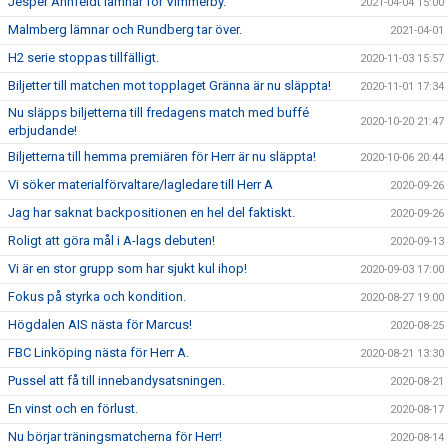
Jesper Ahnfeldt lämnar för Vimmerby.
2021-04-04 15:00
Malmberg lämnar och Rundberg tar över.
2021-04-01
H2 serie stoppas tillfälligt.
2020-11-03 15:57
Biljetter till matchen mot topplaget Gränna är nu släppta!
2020-11-01 17:34
Nu släpps biljetterna till fredagens match med buffé
2020-10-20 21:47
erbjudande!
Biljetterna till hemma premiären för Herr är nu släppta!
2020-10-06 20:44
Vi söker materialförvaltare/lagledare till Herr A
2020-09-26
Jag har saknat backpositionen en hel del faktiskt.
2020-09-26
Roligt att göra mål i A-lags debuten!
2020-09-13
Vi är en stor grupp som har sjukt kul ihop!
2020-09-03 17:00
Fokus på styrka och kondition.
2020-08-27 19:00
Högdalen AIS nästa för Marcus!
2020-08-25
FBC Linköping nästa för Herr A.
2020-08-21 13:30
Pussel att få till innebandysatsningen.
2020-08-21
En vinst och en förlust.
2020-08-17
Nu börjar träningsmatcherna för Herr!
2020-08-14