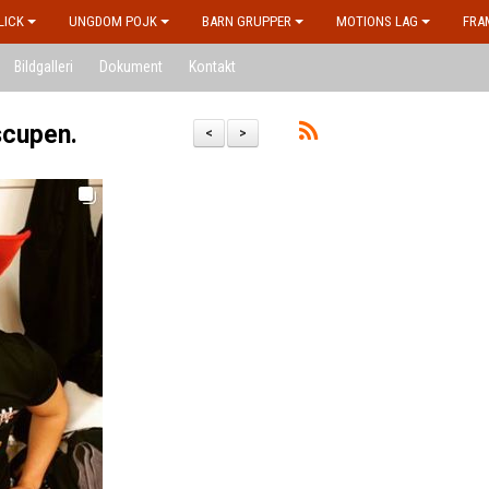
LICK
UNGDOM POJK
BARN GRUPPER
MOTIONS LAG
FRA
Bildgalleri
Dokument
Kontakt
scupen.
<
>