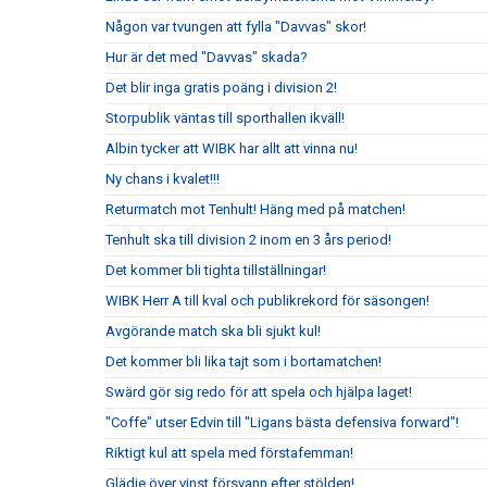
Någon var tvungen att fylla "Davvas" skor!
Hur är det med "Davvas" skada?
Det blir inga gratis poäng i division 2!
Storpublik väntas till sporthallen ikväll!
Albin tycker att WIBK har allt att vinna nu!
Ny chans i kvalet!!!
Returmatch mot Tenhult! Häng med på matchen!
Tenhult ska till division 2 inom en 3 års period!
Det kommer bli tighta tillställningar!
WIBK Herr A till kval och publikrekord för säsongen!
Avgörande match ska bli sjukt kul!
Det kommer bli lika tajt som i bortamatchen!
Swärd gör sig redo för att spela och hjälpa laget!
"Coffe" utser Edvin till "Ligans bästa defensiva forward"!
Riktigt kul att spela med förstafemman!
Glädje över vinst försvann efter stölden!