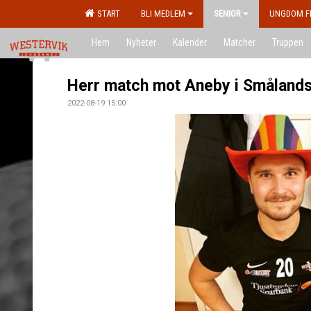
START
BLI MEDLEM
SENIOR
UNGDOM F
Hem
Nyheter
Kalender
Matcher
Truppen
Herr match mot Aneby i Småland
2022-08-19 15:00