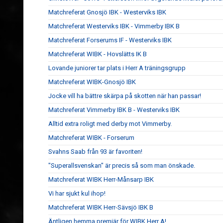
Matchreferat Gnosjö IBK - Westerviks IBK
Matchreferat Westerviks IBK - Vimmerby IBK B
Matchreferat Forserums IF - Westerviks IBK
Matchreferat WIBK - Hovslätts IK B
Lovande juniorer tar plats i Herr A träningsgrupp
Matchreferat WIBK-Gnosjö IBK
Jocke vill ha bättre skärpa på skotten när han passar!
Matchreferat Vimmerby IBK B - Westerviks IBK
Alltid extra roligt med derby mot Vimmerby.
Matchreferat WIBK - Forserum
Svahns Saab från 93 är favoriten!
"Superallsvenskan" är precis så som man önskade.
Matchreferat WIBK Herr-Månsarp IBK
Vi har sjukt kul ihop!
Matchreferat WIBK Herr-Sävsjö IBK B
Äntligen hemma premiär för WIBK Herr A!