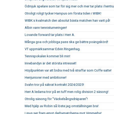
Ödmjuk spelare som tar för sig mer och mer tar plats i herrtr
Otroligt roligt tycker Hampus om första tiden i WIBK!
WIBK:s kvalmatch den absolut bästa matchen han varit på!
Albin vann tennisturneringen!
Lovande forward tar plats i Herr A.
Många goa och jobbiga pass ska ge bättre poängskörd!
VT uppmärksammar Edvin Ringenhag.
Tennispokalen kommer bli min!
Innebandyn är det största intresset!
Höjdpunkten var att bidra med två straffar som Coffe satte!
Herrjuniorer med ambitioner!
Svahn tror på säkrat kontrakt 2024/2025!
Herr A ledarna tror på en tuff men rolig division 2 säsong!
Otrolig säsong för "Väckelsångsdräparen"!
Med hjälp av Robin så löste jag omställningen bra!
Linus ser fram emot derbymatcherna mot Vimmerby!