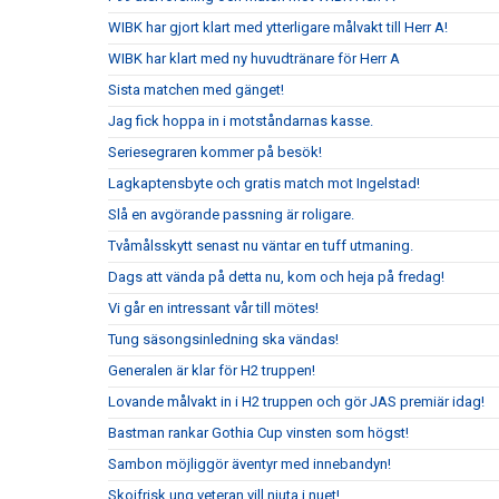
WIBK har gjort klart med ytterligare målvakt till Herr A!
WIBK har klart med ny huvudtränare för Herr A
Sista matchen med gänget!
Jag fick hoppa in i motståndarnas kasse.
Seriesegraren kommer på besök!
Lagkaptensbyte och gratis match mot Ingelstad!
Slå en avgörande passning är roligare.
Tvåmålsskytt senast nu väntar en tuff utmaning.
Dags att vända på detta nu, kom och heja på fredag!
Vi går en intressant vår till mötes!
Tung säsongsinledning ska vändas!
Generalen är klar för H2 truppen!
Lovande målvakt in i H2 truppen och gör JAS premiär idag!
Bastman rankar Gothia Cup vinsten som högst!
Sambon möjliggör äventyr med innebandyn!
Skojfrisk ung veteran vill njuta i nuet!