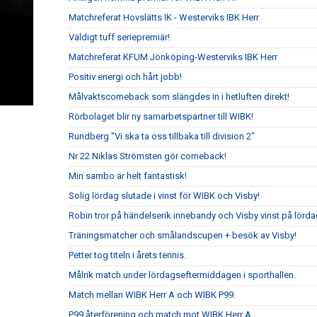
Matchreferat Hovslätts IK - Westerviks IBK Herr
Väldigt tuff seriepremiär!
Matchreferat KFUM Jönköping-Westerviks IBK Herr
Positiv energi och hårt jobb!
Målvaktscomeback som slängdes in i hetluften direkt!
Rörbolaget blir ny samarbetspartner till WIBK!
Rundberg "Vi ska ta oss tillbaka till division 2"
Nr 22 Niklas Strömsten gör comeback!
Min sambo är helt fantastisk!
Solig lördag slutade i vinst för WIBK och Visby!
Robin tror på händelserik innebandy och Visby vinst på lörda
Träningsmatcher och smålandscupen + besök av Visby!
Petter tog titeln i årets tennis.
Målrik match under lördagseftermiddagen i sporthallen.
Match mellan WIBK Herr A och WIBK P99.
P99 återförening och match mot WIBK Herr A