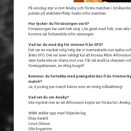
På söndag styr vi mot Aneby och första matchen i Smålandscu
pulsen på stekhete Philip Svahn inför matchen.
Hur tycker du försäsongen varit?
Försäsongen har varit helt okej. Lite glest med folk, men alla 
komma väl förberedda inför säsongen.
Vad tar du med dig för minnen från SFO?
Det var en mycket rolig helg där vi överraskade oss själva och
årets SFO. Det var även väldigt kul att krossa Albin Alfonsso
dem hade inte en chans mot oss. Får väl ändå ta chansen och g
företagsklassen, en riktig bragd!!
Kommer du fortsätta med poängskörden från Vimmerby
match?
Ja, 6 poäng per match känns som en rimlig målsättning!
Vad vet du om Aneby?
Inte mycket mer än att Alfonsson köpte sin första bil i Aneby, 
WIBK ställer upp med följande lag:
Elias Swärd
Linus Olsson
Olle Engström