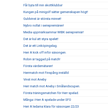
Får byta till min skottklubba!
Kungen på minigolf sätter gemenskapen högt!
Guldvinst är största minnet!
Nybro nollat i seriepremiären!
Media uppmärksammar WIBK seriepremiär!
Det är kul att styra spelet!
Det är ett Linköpingslag.
Herr A kick off inför säsongen.
Robin är taggad på match!
Första värdemätaren!
Herrmatch mot Finspång inställd
Vinst mot Aneby
Herr match mot Aneby i Smålandscupen.
Första träningsmatchen för Herr spelad.
Många i Herr A spelade under SFO
Herr A ledarna klara för säsongen 22/23