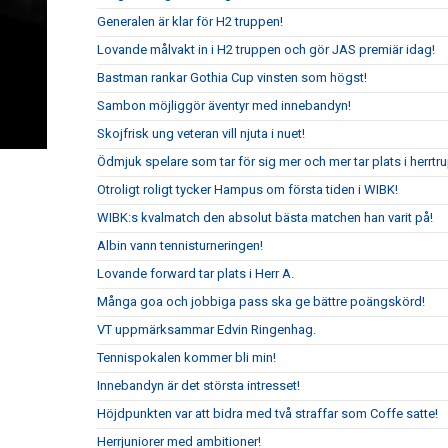
Generalen är klar för H2 truppen!
Lovande målvakt in i H2 truppen och gör JAS premiär idag!
Bastman rankar Gothia Cup vinsten som högst!
Sambon möjliggör äventyr med innebandyn!
Skojfrisk ung veteran vill njuta i nuet!
Ödmjuk spelare som tar för sig mer och mer tar plats i herrtr
Otroligt roligt tycker Hampus om första tiden i WIBK!
WIBK:s kvalmatch den absolut bästa matchen han varit på!
Albin vann tennisturneringen!
Lovande forward tar plats i Herr A.
Många goa och jobbiga pass ska ge bättre poängskörd!
VT uppmärksammar Edvin Ringenhag.
Tennispokalen kommer bli min!
Innebandyn är det största intresset!
Höjdpunkten var att bidra med två straffar som Coffe satte!
Herrjuniorer med ambitioner!