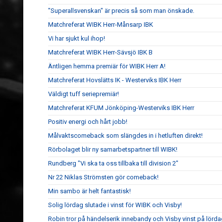
"Superallsvenskan" är precis så som man önskade.
Matchreferat WIBK Herr-Månsarp IBK
Vi har sjukt kul ihop!
Matchreferat WIBK Herr-Sävsjö IBK B
Äntligen hemma premiär för WIBK Herr A!
Matchreferat Hovslätts IK - Westerviks IBK Herr
Väldigt tuff seriepremiär!
Matchreferat KFUM Jönköping-Westerviks IBK Herr
Positiv energi och hårt jobb!
Målvaktscomeback som slängdes in i hetluften direkt!
Rörbolaget blir ny samarbetspartner till WIBK!
Rundberg "Vi ska ta oss tillbaka till division 2"
Nr 22 Niklas Strömsten gör comeback!
Min sambo är helt fantastisk!
Solig lördag slutade i vinst för WIBK och Visby!
Robin tror på händelserik innebandy och Visby vinst på lörda