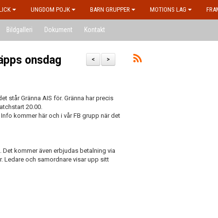
LICK
UNGDOM POJK
BARN GRUPPER
MOTIONS LAG
FRA
Bildgalleri
Dokument
Kontakt
släpps onsdag
<
>
et står Gränna AIS för. Gränna har precis
atchstart 20.00.
 Info kommer här och i vår FB grupp när det
ak. Det kommer även erbjudas betalning via
år. Ledare och samordnare visar upp sitt