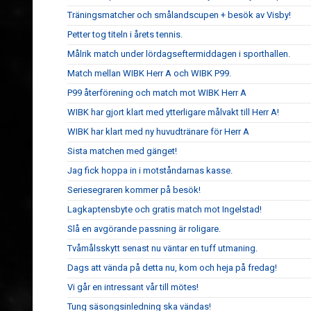
Träningsmatcher och smålandscupen + besök av Visby!
Petter tog titeln i årets tennis.
Målrik match under lördagseftermiddagen i sporthallen.
Match mellan WIBK Herr A och WIBK P99.
P99 återförening och match mot WIBK Herr A
WIBK har gjort klart med ytterligare målvakt till Herr A!
WIBK har klart med ny huvudtränare för Herr A
Sista matchen med gänget!
Jag fick hoppa in i motståndarnas kasse.
Seriesegraren kommer på besök!
Lagkaptensbyte och gratis match mot Ingelstad!
Slå en avgörande passning är roligare.
Tvåmålsskytt senast nu väntar en tuff utmaning.
Dags att vända på detta nu, kom och heja på fredag!
Vi går en intressant vår till mötes!
Tung säsongsinledning ska vändas!