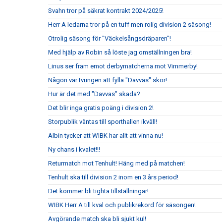
Svahn tror på säkrat kontrakt 2024/2025!
Herr A ledarna tror på en tuff men rolig division 2 säsong!
Otrolig säsong för "Väckelsångsdräparen"!
Med hjälp av Robin så löste jag omställningen bra!
Linus ser fram emot derbymatcherna mot Vimmerby!
Någon var tvungen att fylla "Davvas" skor!
Hur är det med "Davvas" skada?
Det blir inga gratis poäng i division 2!
Storpublik väntas till sporthallen ikväll!
Albin tycker att WIBK har allt att vinna nu!
Ny chans i kvalet!!!
Returmatch mot Tenhult! Häng med på matchen!
Tenhult ska till division 2 inom en 3 års period!
Det kommer bli tighta tillställningar!
WIBK Herr A till kval och publikrekord för säsongen!
Avgörande match ska bli sjukt kul!