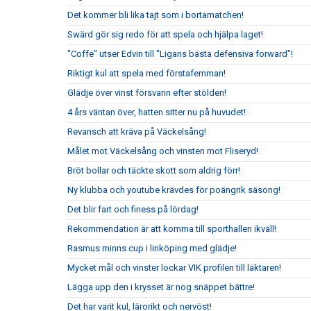
Det kommer bli lika tajt som i bortamatchen!
Swärd gör sig redo för att spela och hjälpa laget!
"Coffe" utser Edvin till "Ligans bästa defensiva forward"!
Riktigt kul att spela med förstafemman!
Glädje över vinst försvann efter stölden!
4 års väntan över, hatten sitter nu på huvudet!
Revansch att kräva på Väckelsång!
Målet mot Väckelsång och vinsten mot Fliseryd!
Bröt bollar och täckte skott som aldrig förr!
Ny klubba och youtube krävdes för poängrik säsong!
Det blir fart och finess på lördag!
Rekommendation är att komma till sporthallen ikväll!
Rasmus minns cup i linköping med glädje!
Mycket mål och vinster lockar VIK profilen till läktaren!
Lägga upp den i krysset är nog snäppet bättre!
Det har varit kul, lärorikt och nervöst!