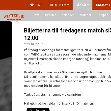
START
BLI MEDLEM
SENIOR
UNGDOM F
Hem
Nyheter
Kalender
Matcher
Truppen
Biljetterna till fredagens match 
12.00
2021-10-05 10:15
På fredag är det dags för match igen för Herr A. För motstånd
som WIBK tagit två av två segrar i de inledande matcherna. M
Biljetter till matchen släpps imorgon (onsdag) klockan 12.00.
är tillgängligt.
Biljettpriset kommer vara 60 kr. Serviceavgift tillkommer.
Då restriktionerna har släppt finns inte längre något publikt
swish vid entrén. Fri entré för barn och ungdomar upp till 16 
medlemskort för fri entré!
Tänk på att stanna hemma vid symptom.
Håll utkik på hemsidan för intervju inför matchen!