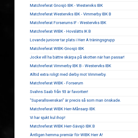
Matchreferat Gnosjö IBK - Westerviks IBK
Matchreferat Westerviks IBK - Vimmerby IBK B
Matchreferat Forserums IF - Westerviks IBK
Matchreferat WIBK - Hovslätts IK B
Lovande juniorer tar plats i Herr A träningsgrupp
Matchreferat WIBK-Gnosjö IBK
Jocke vill ha bättre skärpa på skotten när han passar!
Matchreferat Vimmerby IBK B - Westerviks IBK
Alltid extra roligt med derby mot Vimmerby.
Matchreferat WIBK - Forserum
Svahns Saab från 93 är favoriten!
"Superallsvenskan" är precis så som man önskade.
Matchreferat WIBK Herr-Månsarp IBK
Vi har sjukt kul ihop!
Matchreferat WIBK Herr-Sävsjö IBK B
Äntligen hemma premiär för WIBK Herr A!