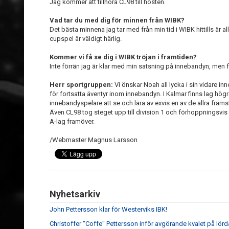
Jag kommer att tillhöra CL98 till hösten.
Vad tar du med dig för minnen från WIBK?
Det bästa minnena jag tar med från min tid i WIBK hittills är
cupspel är väldigt härlig.
Kommer vi få se dig i WIBK tröjan i framtiden?
Inte förrän jag är klar med min satsning på innebandyn, men f
Herr sportgruppen:
Vi önskar Noah all lycka i sin vidare in
för fortsatta äventyr inom innebandyn. I Kalmar finns lag hö
innebandyspelare att se och lära av exvis en av de allra främ
Även CL98 tog steget upp till division 1 och förhoppningsvis
A-lag framöver.
/Webmaster Magnus Larsson
Nyhetsarkiv
John Pettersson klar för Westerviks IBK!
Christoffer "Coffe" Pettersson inför avgörande kvalet på lör