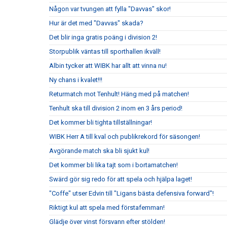
Någon var tvungen att fylla "Davvas" skor!
Hur är det med "Davvas" skada?
Det blir inga gratis poäng i division 2!
Storpublik väntas till sporthallen ikväll!
Albin tycker att WIBK har allt att vinna nu!
Ny chans i kvalet!!!
Returmatch mot Tenhult! Häng med på matchen!
Tenhult ska till division 2 inom en 3 års period!
Det kommer bli tighta tillställningar!
WIBK Herr A till kval och publikrekord för säsongen!
Avgörande match ska bli sjukt kul!
Det kommer bli lika tajt som i bortamatchen!
Swärd gör sig redo för att spela och hjälpa laget!
"Coffe" utser Edvin till "Ligans bästa defensiva forward"!
Riktigt kul att spela med förstafemman!
Glädje över vinst försvann efter stölden!