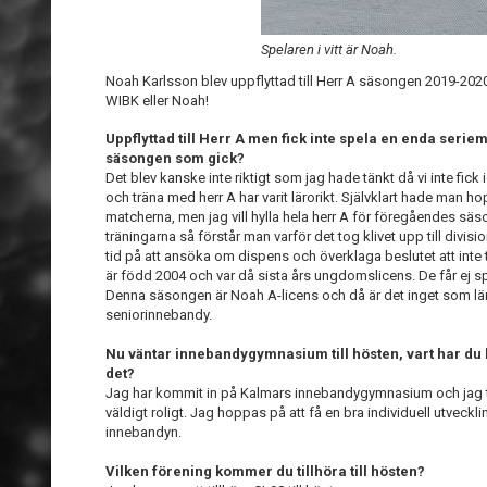
Spelaren i vitt är Noah.
Noah Karlsson blev uppflyttad till Herr A säsongen 2019-2020
WIBK eller Noah!
Uppflyttad till Herr A men fick inte spela en enda serie
säsongen som gick?
Det blev kanske inte riktigt som jag hade tänkt då vi inte fi
och träna med herr A har varit lärorikt. Självklart hade man h
matcherna, men jag vill hylla hela herr A för föregåendes säs
träningarna så förstår man varför det tog klivet upp till divi
tid på att ansöka om dispens och överklaga beslutet att inte
är född 2004 och var då sista års ungdomslicens. De får ej s
Denna säsongen är Noah A-licens och då är det inget som läng
seniorinnebandy.
Nu väntar innebandygymnasium till hösten, vart har du 
det?
Jag har kommit in på Kalmars innebandygymnasium och jag tyc
väldigt roligt. Jag hoppas på att få en bra individuell utveckl
innebandyn.
Vilken förening kommer du tillhöra till hösten?