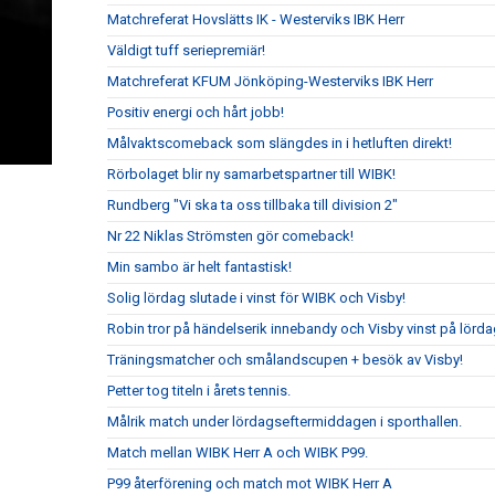
Matchreferat Hovslätts IK - Westerviks IBK Herr
Väldigt tuff seriepremiär!
Matchreferat KFUM Jönköping-Westerviks IBK Herr
Positiv energi och hårt jobb!
Målvaktscomeback som slängdes in i hetluften direkt!
Rörbolaget blir ny samarbetspartner till WIBK!
Rundberg "Vi ska ta oss tillbaka till division 2"
Nr 22 Niklas Strömsten gör comeback!
Min sambo är helt fantastisk!
Solig lördag slutade i vinst för WIBK och Visby!
Robin tror på händelserik innebandy och Visby vinst på lörda
Träningsmatcher och smålandscupen + besök av Visby!
Petter tog titeln i årets tennis.
Målrik match under lördagseftermiddagen i sporthallen.
Match mellan WIBK Herr A och WIBK P99.
P99 återförening och match mot WIBK Herr A