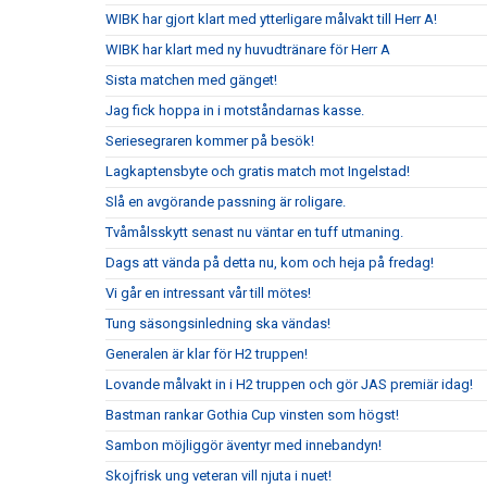
WIBK har gjort klart med ytterligare målvakt till Herr A!
WIBK har klart med ny huvudtränare för Herr A
Sista matchen med gänget!
Jag fick hoppa in i motståndarnas kasse.
Seriesegraren kommer på besök!
Lagkaptensbyte och gratis match mot Ingelstad!
Slå en avgörande passning är roligare.
Tvåmålsskytt senast nu väntar en tuff utmaning.
Dags att vända på detta nu, kom och heja på fredag!
Vi går en intressant vår till mötes!
Tung säsongsinledning ska vändas!
Generalen är klar för H2 truppen!
Lovande målvakt in i H2 truppen och gör JAS premiär idag!
Bastman rankar Gothia Cup vinsten som högst!
Sambon möjliggör äventyr med innebandyn!
Skojfrisk ung veteran vill njuta i nuet!