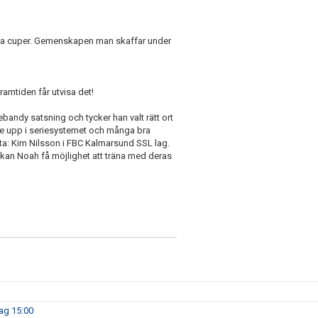
 alla cuper. Gemenskapen man skaffar under
ramtiden får utvisa det!
nebandy satsning och tycker han valt rätt ort
gre upp i seriesystemet och många bra
sta: Kim Nilsson i FBC Kalmarsund SSL lag.
 kan Noah få möjlighet att träna med deras
dag 15:00