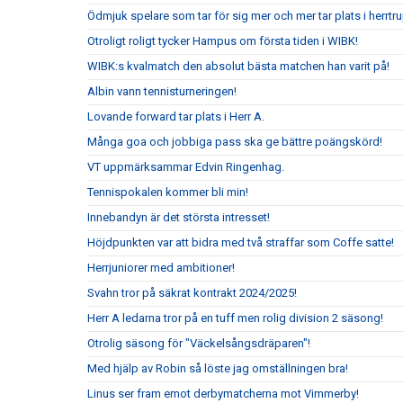
Ödmjuk spelare som tar för sig mer och mer tar plats i herrtr
Otroligt roligt tycker Hampus om första tiden i WIBK!
WIBK:s kvalmatch den absolut bästa matchen han varit på!
Albin vann tennisturneringen!
Lovande forward tar plats i Herr A.
Många goa och jobbiga pass ska ge bättre poängskörd!
VT uppmärksammar Edvin Ringenhag.
Tennispokalen kommer bli min!
Innebandyn är det största intresset!
Höjdpunkten var att bidra med två straffar som Coffe satte!
Herrjuniorer med ambitioner!
Svahn tror på säkrat kontrakt 2024/2025!
Herr A ledarna tror på en tuff men rolig division 2 säsong!
Otrolig säsong för "Väckelsångsdräparen"!
Med hjälp av Robin så löste jag omställningen bra!
Linus ser fram emot derbymatcherna mot Vimmerby!