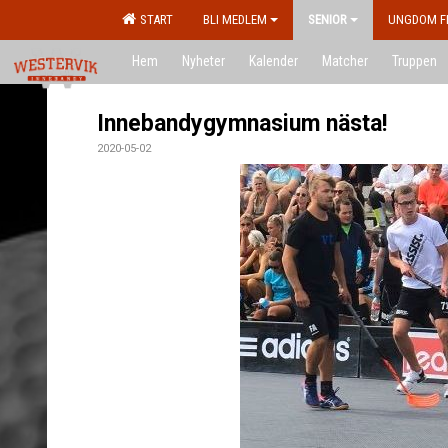
START
BLI MEDLEM
SENIOR
UNGDOM F
Hem
Nyheter
Kalender
Matcher
Truppen
Innebandygymnasium nästa!
2020-05-02