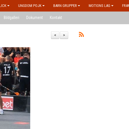
LICK
UNGDOM POJK
BARN GRUPPER
MOTIONS LAG
FRA
Bildgalleri
Dokument
Kontakt
<
>