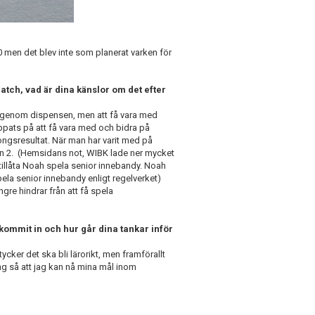
 men det blev inte som planerat varken för
match, vad är dina känslor om det efter
ck igenom dispensen, men att få vara med
oppats på att få vara med och bidra på
ongsresultat. När man har varit med på
sion 2. (Hemsidans not, WIBK lade ner mycket
 tillåta Noah spela senior innebandy. Noah
pela senior innebandy enligt regelverket)
re hindrar från att få spela
kommit in och hur går dina tankar inför
ker det ska bli lärorikt, men framförallt
ing så att jag kan nå mina mål inom