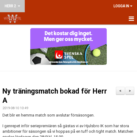
HERR 2
LOGGA IN
HEM
NYHETER
KALENDER
MATCHER
TRUPPEN
Ny träningsmatch bokad för Herr
<
>
BILDGALLERI
A
2019-08-10 10:49
DOKUMENT
Det blir en hemma match som avslutar försäsongen.
KONTAKT
I genrepet inför seriepremiären så gästas vi av Hjulsbro IK som har stora
ambitioner för säsongen så vi hoppas på en tuff och tight match. Matchen
spelas lördagen den 28/9 kl. 15.00.