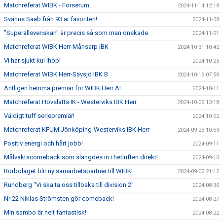
Matchreferat WIBK - Forserum
2024-11-14 12:18
Svahns Saab från 93 är favoriten!
2024-11-08
"Superallsvenskan" är precis så som man önskade.
2024-11-01
Matchreferat WIBK Herr-Månsarp IBK
2024-10-31 10:42
Vi har sjukt kul ihop!
2024-10-25
Matchreferat WIBK Herr-Sävsjö IBK B
2024-10-15 07:58
Äntligen hemma premiär för WIBK Herr A!
2024-10-11
Matchreferat Hovslätts IK - Westerviks IBK Herr
2024-10-09 13:18
Väldigt tuff seriepremiär!
2024-10-02
Matchreferat KFUM Jönköping-Westerviks IBK Herr
2024-09-23 10:53
Positiv energi och hårt jobb!
2024-09-11
Målvaktscomeback som slängdes in i hetluften direkt!
2024-09-10
Rörbolaget blir ny samarbetspartner till WIBK!
2024-09-02 21:12
Rundberg "Vi ska ta oss tillbaka till division 2"
2024-08-30
Nr 22 Niklas Strömsten gör comeback!
2024-08-27
Min sambo är helt fantastisk!
2024-08-22