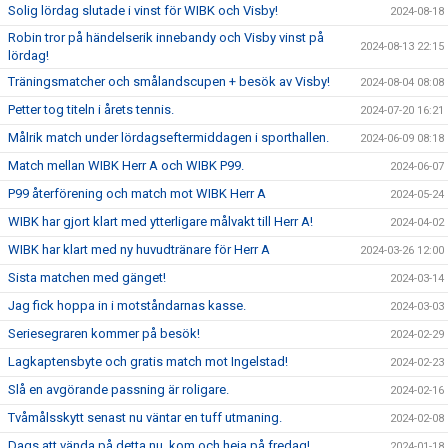
Solig lördag slutade i vinst för WIBK och Visby!
2024-08-18
Robin tror på händelserik innebandy och Visby vinst på
2024-08-13 22:15
lördag!
Träningsmatcher och smålandscupen + besök av Visby!
2024-08-04 08:08
Petter tog titeln i årets tennis.
2024-07-20 16:21
Målrik match under lördagseftermiddagen i sporthallen.
2024-06-09 08:18
Match mellan WIBK Herr A och WIBK P99.
2024-06-07
P99 återförening och match mot WIBK Herr A
2024-05-24
WIBK har gjort klart med ytterligare målvakt till Herr A!
2024-04-02
WIBK har klart med ny huvudtränare för Herr A
2024-03-26 12:00
Sista matchen med gänget!
2024-03-14
Jag fick hoppa in i motståndarnas kasse.
2024-03-03
Seriesegraren kommer på besök!
2024-02-29
Lagkaptensbyte och gratis match mot Ingelstad!
2024-02-23
Slå en avgörande passning är roligare.
2024-02-16
Tvåmålsskytt senast nu väntar en tuff utmaning.
2024-02-08
Dags att vända på detta nu, kom och heja på fredag!
2024-01-18