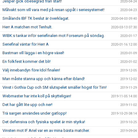
Jesper gick obesegrad från start!
2020-04-24
Målvakt som vill vara med på resan uppåt i seriesystemet!
2020-04-23
Smålands IBF TK beslut är överklagat.
2020-04-03 09:40
Herr A matchen mot Tenhult.
2020-03-13 07:30
WIBK:s tankar inför seriefinalen mot Forserum på söndag.
2020-01-17
Seriefinal väntar för Herr A
2020-01-16 12:00
Bastman vill lägga i en högre växel!
2020-01-09
En folkfest kommer det bli!
2020-01-02
Välj innebandyn före Idol finalen!
2019-12-05
Man måste stanna upp och känna efter ibland!
2019-12-02
Vinst i Gothia Cup och SM slutspelet smäller högst för Tim!
2019-11-29
Webmaster har inte koll på skytteligan!
2019-11-05 14:00
Det har gått lite upp och ner!
2019-11-02
Trä sargen användes under gatlopp!
2019-10-29 08:14
Det defensiva och fysiska spelet är min styrka!
2019-10-25
Vinsten mot IF Ariel var en av mina bästa matcher.
2019-09-04