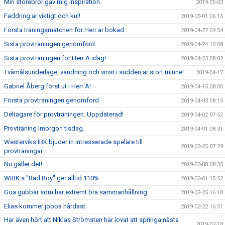
Min storebror gav mig inspiration.
2019-05-03
Faddring är viktigt och kul!
2019-05-01 06:15
Första träningsmatchen för Herr är bokad.
2019-04-27 09:54
Sista provträningen genomförd.
2019-04-24 10:08
Sista provträningen för Herr A idag!
2019-04-23 08:02
Tvåmålsunderläge, vändning och vinst i sudden är stort minne!
2019-04-17
Gabriel Åberg först ut i Herr A!
2019-04-15 08:00
Första provträningen genomförd.
2019-04-03 08:15
Deltagare för provträningen. Uppdaterad!
2019-04-02 07:52
Provträning imorgon tisdag.
2019-04-01 08:31
Westerviks IBK bjuder in intresserade spelare till
2019-03-25 07:29
provträningar.
Nu gäller det!
2019-03-08 08:35
WIBK:s "Bad Boy" ger alltid 110%
2019-03-01 15:52
Goa gubbar som har extremt bra sammanhållning.
2019-02-25 16:18
Elias kommer jobba hårdast.
2019-02-22 16:51
Har även hört att Niklas Strömsten har lovat att springa nästa
2019-02-18