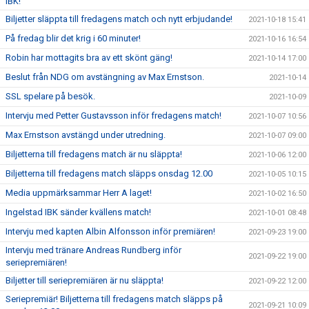
IBK!
Biljetter släppta till fredagens match och nytt erbjudande!
2021-10-18 15:41
På fredag blir det krig i 60 minuter!
2021-10-16 16:54
Robin har mottagits bra av ett skönt gäng!
2021-10-14 17:00
Beslut från NDG om avstängning av Max Ernstson.
2021-10-14
SSL spelare på besök.
2021-10-09
Intervju med Petter Gustavsson inför fredagens match!
2021-10-07 10:56
Max Ernstson avstängd under utredning.
2021-10-07 09:00
Biljetterna till fredagens match är nu släppta!
2021-10-06 12:00
Biljetterna till fredagens match släpps onsdag 12.00
2021-10-05 10:15
Media uppmärksammar Herr A laget!
2021-10-02 16:50
Ingelstad IBK sänder kvällens match!
2021-10-01 08:48
Intervju med kapten Albin Alfonsson inför premiären!
2021-09-23 19:00
Intervju med tränare Andreas Rundberg inför
2021-09-22 19:00
seriepremiären!
Biljetter till seriepremiären är nu släppta!
2021-09-22 12:00
Seriepremiär! Biljetterna till fredagens match släpps på
2021-09-21 10:09