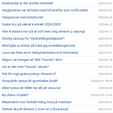
Innebandyn är det största intresset!
2023-07-07
Höjdpunkten var att bidra med två straffar som Coffe satte!
2023-07-06
Herrjuniorer med ambitioner!
2023-06-29
Svahn tror på säkrat kontrakt 2024/2025!
2023-06-22
Herr A ledarna tror på en tuff men rolig division 2 säsong!
2023-06-11
Otrolig säsong för "Väckelsångsdräparen"!
2023-06-01
Med hjälp av Robin så löste jag omställningen bra!
2023-05-24
Linus ser fram emot derbymatcherna mot Vimmerby!
2023-05-21
Någon var tvungen att fylla "Davvas" skor!
2023-05-18
Hur är det med "Davvas" skada?
2023-05-15
Det blir inga gratis poäng i division 2!
2023-05-05
Storpublik väntas till sporthallen ikväll!
2023-03-31 08:30
Albin tycker att WIBK har allt att vinna nu!
2023-03-30
Ny chans i kvalet!!!
2023-03-26 10:56
Returmatch mot Tenhult! Häng med på matchen!
2023-03-24
Tenhult ska till division 2 inom en 3 års period!
2023-03-21