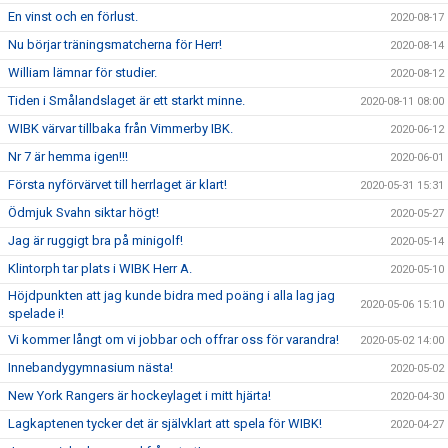
En vinst och en förlust.
2020-08-17
Nu börjar träningsmatcherna för Herr!
2020-08-14
William lämnar för studier.
2020-08-12
Tiden i Smålandslaget är ett starkt minne.
2020-08-11 08:00
WIBK värvar tillbaka från Vimmerby IBK.
2020-06-12
Nr 7 är hemma igen!!!
2020-06-01
Första nyförvärvet till herrlaget är klart!
2020-05-31 15:31
Ödmjuk Svahn siktar högt!
2020-05-27
Jag är ruggigt bra på minigolf!
2020-05-14
Klintorph tar plats i WIBK Herr A.
2020-05-10
Höjdpunkten att jag kunde bidra med poäng i alla lag jag
2020-05-06 15:10
spelade i!
Vi kommer långt om vi jobbar och offrar oss för varandra!
2020-05-02 14:00
Innebandygymnasium nästa!
2020-05-02
New York Rangers är hockeylaget i mitt hjärta!
2020-04-30
Lagkaptenen tycker det är självklart att spela för WIBK!
2020-04-27