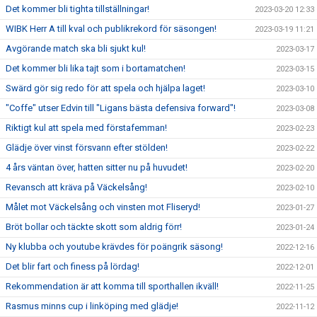
Det kommer bli tighta tillställningar!
2023-03-20 12:33
WIBK Herr A till kval och publikrekord för säsongen!
2023-03-19 11:21
Avgörande match ska bli sjukt kul!
2023-03-17
Det kommer bli lika tajt som i bortamatchen!
2023-03-15
Swärd gör sig redo för att spela och hjälpa laget!
2023-03-10
"Coffe" utser Edvin till "Ligans bästa defensiva forward"!
2023-03-08
Riktigt kul att spela med förstafemman!
2023-02-23
Glädje över vinst försvann efter stölden!
2023-02-22
4 års väntan över, hatten sitter nu på huvudet!
2023-02-20
Revansch att kräva på Väckelsång!
2023-02-10
Målet mot Väckelsång och vinsten mot Fliseryd!
2023-01-27
Bröt bollar och täckte skott som aldrig förr!
2023-01-24
Ny klubba och youtube krävdes för poängrik säsong!
2022-12-16
Det blir fart och finess på lördag!
2022-12-01
Rekommendation är att komma till sporthallen ikväll!
2022-11-25
Rasmus minns cup i linköping med glädje!
2022-11-12