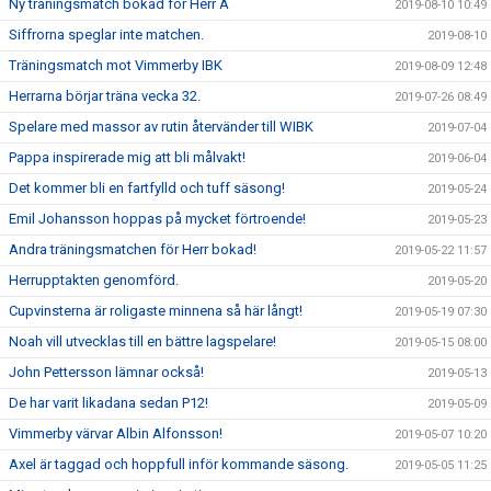
Ny träningsmatch bokad för Herr A
2019-08-10 10:49
Siffrorna speglar inte matchen.
2019-08-10
Träningsmatch mot Vimmerby IBK
2019-08-09 12:48
Herrarna börjar träna vecka 32.
2019-07-26 08:49
Spelare med massor av rutin återvänder till WIBK
2019-07-04
Pappa inspirerade mig att bli målvakt!
2019-06-04
Det kommer bli en fartfylld och tuff säsong!
2019-05-24
Emil Johansson hoppas på mycket förtroende!
2019-05-23
Andra träningsmatchen för Herr bokad!
2019-05-22 11:57
Herrupptakten genomförd.
2019-05-20
Cupvinsterna är roligaste minnena så här långt!
2019-05-19 07:30
Noah vill utvecklas till en bättre lagspelare!
2019-05-15 08:00
John Pettersson lämnar också!
2019-05-13
De har varit likadana sedan P12!
2019-05-09
Vimmerby värvar Albin Alfonsson!
2019-05-07 10:20
Axel är taggad och hoppfull inför kommande säsong.
2019-05-05 11:25