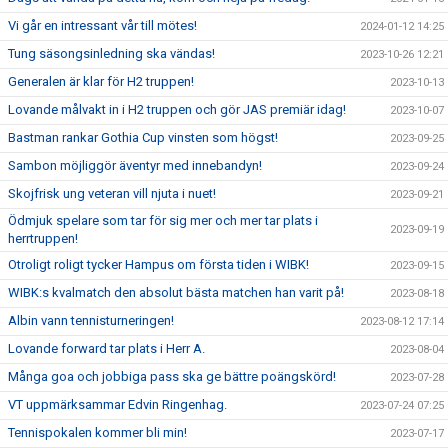
Vi går en intressant vår till mötes!
2024-01-12 14:25
Tung säsongsinledning ska vändas!
2023-10-26 12:21
Generalen är klar för H2 truppen!
2023-10-13
Lovande målvakt in i H2 truppen och gör JAS premiär idag!
2023-10-07
Bastman rankar Gothia Cup vinsten som högst!
2023-09-25
Sambon möjliggör äventyr med innebandyn!
2023-09-24
Skojfrisk ung veteran vill njuta i nuet!
2023-09-21
Ödmjuk spelare som tar för sig mer och mer tar plats i
2023-09-19
herrtruppen!
Otroligt roligt tycker Hampus om första tiden i WIBK!
2023-09-15
WIBK:s kvalmatch den absolut bästa matchen han varit på!
2023-08-18
Albin vann tennisturneringen!
2023-08-12 17:14
Lovande forward tar plats i Herr A.
2023-08-04
Många goa och jobbiga pass ska ge bättre poängskörd!
2023-07-28
VT uppmärksammar Edvin Ringenhag.
2023-07-24 07:25
Tennispokalen kommer bli min!
2023-07-17