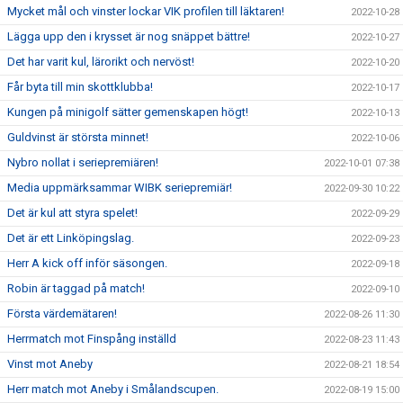
Mycket mål och vinster lockar VIK profilen till läktaren!
2022-10-28
Lägga upp den i krysset är nog snäppet bättre!
2022-10-27
Det har varit kul, lärorikt och nervöst!
2022-10-20
Får byta till min skottklubba!
2022-10-17
Kungen på minigolf sätter gemenskapen högt!
2022-10-13
Guldvinst är största minnet!
2022-10-06
Nybro nollat i seriepremiären!
2022-10-01 07:38
Media uppmärksammar WIBK seriepremiär!
2022-09-30 10:22
Det är kul att styra spelet!
2022-09-29
Det är ett Linköpingslag.
2022-09-23
Herr A kick off inför säsongen.
2022-09-18
Robin är taggad på match!
2022-09-10
Första värdemätaren!
2022-08-26 11:30
Herrmatch mot Finspång inställd
2022-08-23 11:43
Vinst mot Aneby
2022-08-21 18:54
Herr match mot Aneby i Smålandscupen.
2022-08-19 15:00