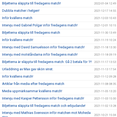
Biljetterna släppta till fredagens match!
2022-01-04 12:49
Dubbla matcher i helgen!
2021-12-17 14:55
Inför kvällens match
2021-12-03 10:43
Intervju med Gabriel Polgar inför fredagens match!
2021-12-01 10:15
Biljetterna släppta till fredagens match
2021-11-30 13:49
Inför kvällens match!
2021-11-19 10:24
Intervju med David Samuelsson inför fredagens match!
2021-11-18 13:30
Intervju med motståndarna inför fredagens match!
2021-11-18 09:19
Biljetterna är släppta till fredagens match. Gå 2 betala för 1!!
2021-11-17 13:53
Urladdning av Max gav skön vinst.
2021-11-13 17:54
Inför kvällens match!
2021-11-12 09:28
Artiklar från media efter fredagens match
2021-11-08 08:35
Media uppmärksammar kvällens match!
2021-11-05 13:20
Intervju med Kasper Pettersson inför fredagens match!
2021-11-03 15:00
Biljetterna släppta till fredagens match och erbjudande!
2021-11-02 13:28
Intervju med Mathias Svensson inför matchen mot Moheda
2021-10-21 15:04