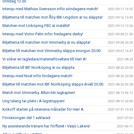
onsdag 12.00
Intervju med Mathias Svensson inför söndagens match!
2021-09-17 14:55
Biljetterna till matchen mot Åby IBK Ungdom är nu släppta!
2021-09-16 13:45
Matchen mot Linköping FBC är inställd!
2021-09-13 13:56
Intervju med Victor Palm inför fredagens derby!
2021-09-08 21:00
Biljetterna till matchen mot Vimmerby är nu släppta!
2021-09-08 20:20
Biljetter till matchen mot Vimmerby släpps imorgon 20.00
2021-09-07 14:47
Vi söker en lagledare/materialfövaltare till Herr A!
2021-08-29
Biljetterna till IBF Norrköping är nu släppta.
2021-08-26 20:00
Intervju med Noel inför lördagens match!
2021-08-26 20:00
Biljetter till matchen mot IBF Norrköping släpps ikväll 20.00
2021-08-26 05:28
Match mot Vimmerby. Albin blir lagkapten!
2021-08-19 06:12
Ung talang tar plats i A-lagstruppen!
2021-08-15 20:00
Kickoff starten på intensiva månader för Herr A.
2021-07-31 19:33
Försäsongen del 1 avklarad.
2021-07-02
Ny assisterande tränare har förflutet i Växjö Lakers!
2021-06-11