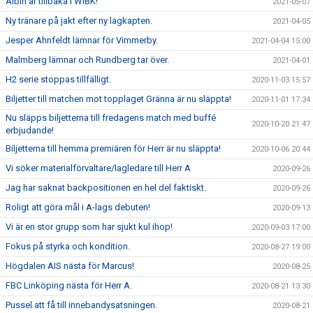
Albin är tillbaka i WIBK!
2021-05-07
Ny tränare på jakt efter ny lagkapten.
2021-04-05
Jesper Ahnfeldt lämnar för Vimmerby.
2021-04-04 15:00
Malmberg lämnar och Rundberg tar över.
2021-04-01
H2 serie stoppas tillfälligt.
2020-11-03 15:57
Biljetter till matchen mot topplaget Gränna är nu släppta!
2020-11-01 17:34
Nu släpps biljetterna till fredagens match med buffé
2020-10-20 21:47
erbjudande!
Biljetterna till hemma premiären för Herr är nu släppta!
2020-10-06 20:44
Vi söker materialförvaltare/lagledare till Herr A
2020-09-26
Jag har saknat backpositionen en hel del faktiskt.
2020-09-26
Roligt att göra mål i A-lags debuten!
2020-09-13
Vi är en stor grupp som har sjukt kul ihop!
2020-09-03 17:00
Fokus på styrka och kondition.
2020-08-27 19:00
Högdalen AIS nästa för Marcus!
2020-08-25
FBC Linköping nästa för Herr A.
2020-08-21 13:30
Pussel att få till innebandysatsningen.
2020-08-21