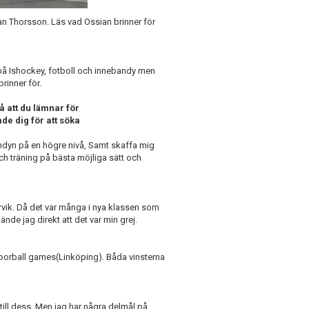
ian Thorsson. Läs vad Ossian brinner för
t på Ishockey, fotboll och innebandy men
rinner för.
å att du lämnar för
e dig för att söka
ebandyn på en högre nivå, Samt skaffa mig
h träning på bästa möjliga sätt och
rvik. Då det var många i nya klassen som
de jag direkt att det var min grej.
loorball games(Linköping). Båda vinsterna
 till dess. Men jag har några delmål på