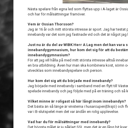
Nästa spelare från egna led som flyttas upp i A-laget är Oss
och har för målsättningar framöver.
Vem är Ossian Thorsson?
Jag är 16 år och mitt största intresse är sport. Jag har testa
innebandy var det som jag fastnade vid och det är något jag b
Just nu är du del av WIBK Herr A Lag men det kan vara s
innebandygymnasium, hur kom det sig för att du bestämd
innebandygymnasium?
För att jag vill hålla på med mitt största intresse alltså inn
en bra utbildning. Även hur man ska kombinera kost, sömn oc
utvecklas som innebandyspelare och person.
Hur kom det sig att du började med innebandy?
Jag började med innebandy i samband med en flytt till Väste
spelade innebandy och jag följde med på en träning och så kän
Vilket minne är roligast så här långt inom innebandyn?
Det bästa än så länge är vinsterna i husarcupen(Eksjö) och f
var i B-slutspelet men det var ändån en rolig upplevelse.
Vad har du för
målsättningar med innebandy?
Det högsta målet är ju såklart SSL men det är en lång bit kvar