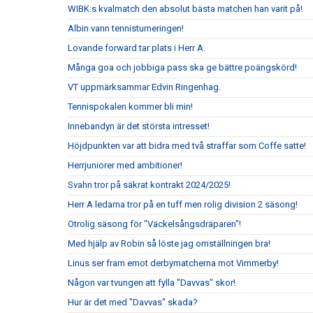
WIBK:s kvalmatch den absolut bästa matchen han varit på!
Albin vann tennisturneringen!
Lovande forward tar plats i Herr A.
Många goa och jobbiga pass ska ge bättre poängskörd!
VT uppmärksammar Edvin Ringenhag.
Tennispokalen kommer bli min!
Innebandyn är det största intresset!
Höjdpunkten var att bidra med två straffar som Coffe satte!
Herrjuniorer med ambitioner!
Svahn tror på säkrat kontrakt 2024/2025!
Herr A ledarna tror på en tuff men rolig division 2 säsong!
Otrolig säsong för "Väckelsångsdräparen"!
Med hjälp av Robin så löste jag omställningen bra!
Linus ser fram emot derbymatcherna mot Vimmerby!
Någon var tvungen att fylla "Davvas" skor!
Hur är det med "Davvas" skada?