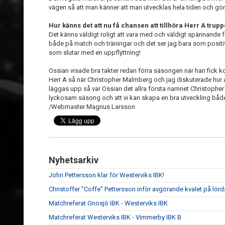
vägen så att man känner att man utvecklas hela tiden och gö
Hur känns det att nu få chansen att tillhöra Herr A trupp
Det känns väldigt roligt att vara med och väldigt spännande 
både på match och träningar och det ser jag bara som posit
som slutar med en uppflyttning!
Ossian visade bra takter redan förra säsongen när han fic
Herr A så när Christopher Malmberg och jag diskuterade hur
läggas upp så var Ossian det allra första namnet Christopher
lyckosam säsong och att vi kan skapa en bra utveckling både
/Webmaster Magnus Larsson
Nyhetsarkiv
John Pettersson klar för Westerviks IBK!
Christoffer "Coffe" Pettersson inför avgörande kvalet på lör
Matchreferat Gnosjö IBK - Westerviks IBK
Matchreferat Westerviks IBK - Vimmerby IBK B