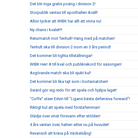
Det blir inga gratis poäng i division 2!
Storpublik väntas till sporthallen ikväll!
Albin tycker att WIBK har allt att vinna nu!
Ny chans i kvalet!!!
Returmatch mot Tenhult! Häng med på matchen!
Tenhult ska till division 2 inom en 3 års period!
Det kommer bli tighta tillställningar!
WIBK Herr A till kval och publikrekord för säsongen!
Avgörande match ska bli sjukt kul!
Det kommer bli lika tajt som i bortamatchen!
Swärd gör sig redo för att spela och hjälpa laget!
"Coffe" utser Edvin till "Ligans bästa defensiva forward"!
Riktigt kul att spela med förstafemman!
Glädje över vinst försvann efter stölden!
4 års väntan över, hatten sitter nu på huvudet!
Revansch att kräva på Väckelsång!