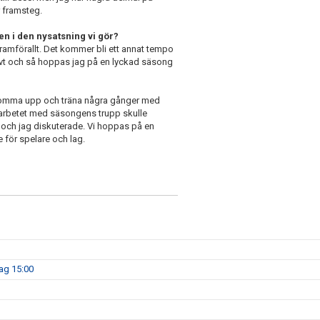
r framsteg.
en i den nysatsning vi gör?
framförallt. Det kommer bli ett annat tempo
ivt och så hoppas jag på en lyckad säsong
k komma upp och träna några gånger med
 arbetet med säsongens trupp skulle
 och jag diskuterade. Vi hoppas på en
 för spelare och lag.
dag 15:00