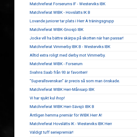
Matchreferat Forserums IF - Westerviks IBK
Matchreferat WIBK - Hovslätts IK B
Lovande juniorer tar plats i Herr A träningsgrupp
Matchreferat WIBK-Gnosjö IBK
Jocke vill ha bättre skärpa på skotten när han passar!
Matchreferat Vimmerby IBK B - Westerviks IBK
Alltid extra roligt med derby mot Vimmerby.
Matchreferat WIBK - Forserum
Svahns Saab från 93 är favoriten!
"Superallsvenskan" är precis så som man önskade.
Matchreferat WIBK Herr-Månsarp IBK
Vi har sjukt kul ihop!
Matchreferat WIBK Herr-Sävsjö IBK B
Äntligen hemma premiär för WIBK Herr A!
Matchreferat Hovslätts IK - Westerviks IBK Herr
Väldigt tuff seriepremiär!