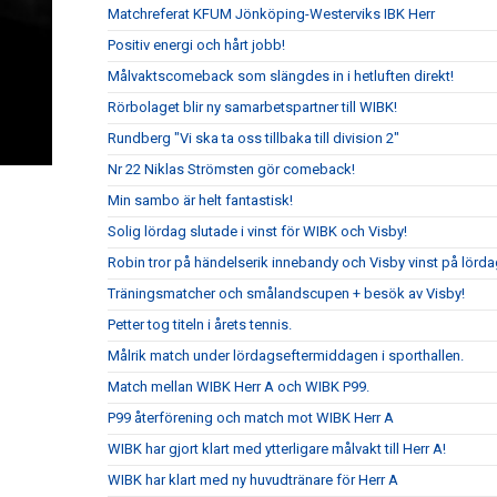
Matchreferat KFUM Jönköping-Westerviks IBK Herr
Positiv energi och hårt jobb!
Målvaktscomeback som slängdes in i hetluften direkt!
Rörbolaget blir ny samarbetspartner till WIBK!
Rundberg "Vi ska ta oss tillbaka till division 2"
Nr 22 Niklas Strömsten gör comeback!
Min sambo är helt fantastisk!
Solig lördag slutade i vinst för WIBK och Visby!
Robin tror på händelserik innebandy och Visby vinst på lörda
Träningsmatcher och smålandscupen + besök av Visby!
Petter tog titeln i årets tennis.
Målrik match under lördagseftermiddagen i sporthallen.
Match mellan WIBK Herr A och WIBK P99.
P99 återförening och match mot WIBK Herr A
WIBK har gjort klart med ytterligare målvakt till Herr A!
WIBK har klart med ny huvudtränare för Herr A