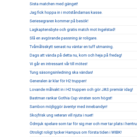
Sista matchen med gänget!
Jag fick hoppa in i motståndarnas kasse.
Seriesegraren kommer på besök!
Lagkaptensbyte och gratis match mot Ingelstad!
Slå en avgörande passning är roligare.
Tvåmålsskytt senast nu väntar en tuff utmaning.
Dags att vända på detta nu, kom och heja på fredag!
Vi går en intressant vår till mötes!
Tung säsongsinledning ska vändas!
Generalen är klar för H2 truppen!
Lovande målvakt in i H2 truppen och gör JAS premiär idag!
Bastman rankar Gothia Cup vinsten som högst!
Sambon möjliggör äventyr med innebandyn!
Skojfrisk ung veteran vill njuta i nuet!
Ödmjuk spelare som tar för sig mer och mer tar plats i herrtr
Otroligt roligt tycker Hampus om första tiden i WIBK!