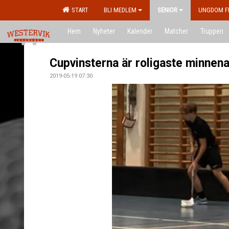
START
BLI MEDLEM
SENIOR
UNGDOM F
Hem
Nyheter
Kalender
Matcher
Truppen
Cupvinsterna är roligaste minnena 
2019-05-19 07:30