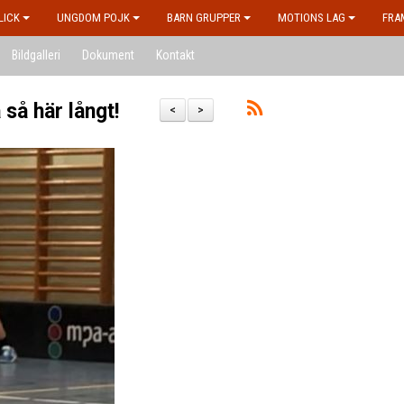
LICK
UNGDOM POJK
BARN GRUPPER
MOTIONS LAG
FRA
Bildgalleri
Dokument
Kontakt
så här långt!
<
>