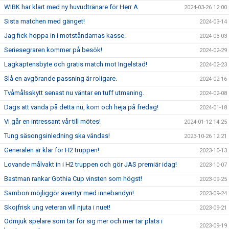
WIBK har klart med ny huvudtränare för Herr A
2024-03-26 12:00
Sista matchen med gänget!
2024-03-14
Jag fick hoppa in i motståndarnas kasse.
2024-03-03
Seriesegraren kommer på besök!
2024-02-29
Lagkaptensbyte och gratis match mot Ingelstad!
2024-02-23
Slå en avgörande passning är roligare.
2024-02-16
Tvåmålsskytt senast nu väntar en tuff utmaning.
2024-02-08
Dags att vända på detta nu, kom och heja på fredag!
2024-01-18
Vi går en intressant vår till mötes!
2024-01-12 14:25
Tung säsongsinledning ska vändas!
2023-10-26 12:21
Generalen är klar för H2 truppen!
2023-10-13
Lovande målvakt in i H2 truppen och gör JAS premiär idag!
2023-10-07
Bastman rankar Gothia Cup vinsten som högst!
2023-09-25
Sambon möjliggör äventyr med innebandyn!
2023-09-24
Skojfrisk ung veteran vill njuta i nuet!
2023-09-21
Ödmjuk spelare som tar för sig mer och mer tar plats i
2023-09-19