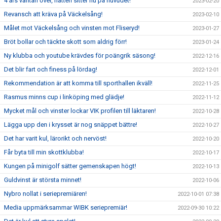
4 års väntan över, hatten sitter nu på huvudet!
2023-02-20
Revansch att kräva på Väckelsång!
2023-02-10
Målet mot Väckelsång och vinsten mot Fliseryd!
2023-01-27
Bröt bollar och täckte skott som aldrig förr!
2023-01-24
Ny klubba och youtube krävdes för poängrik säsong!
2022-12-16
Det blir fart och finess på lördag!
2022-12-01
Rekommendation är att komma till sporthallen ikväll!
2022-11-25
Rasmus minns cup i linköping med glädje!
2022-11-12
Mycket mål och vinster lockar VIK profilen till läktaren!
2022-10-28
Lägga upp den i krysset är nog snäppet bättre!
2022-10-27
Det har varit kul, lärorikt och nervöst!
2022-10-20
Får byta till min skottklubba!
2022-10-17
Kungen på minigolf sätter gemenskapen högt!
2022-10-13
Guldvinst är största minnet!
2022-10-06
Nybro nollat i seriepremiären!
2022-10-01 07:38
Media uppmärksammar WIBK seriepremiär!
2022-09-30 10:22