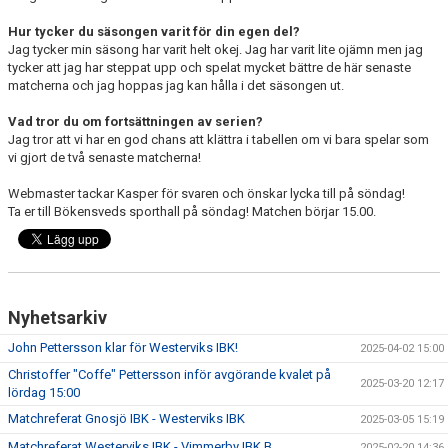
Hur tycker du säsongen varit för din egen del?
Jag tycker min säsong har varit helt okej. Jag har varit lite ojämn men jag
tycker att jag har steppat upp och spelat mycket bättre de här senaste
matcherna och jag hoppas jag kan hålla i det säsongen ut.
Vad tror du om fortsättningen av serien?
Jag tror att vi har en god chans att klättra i tabellen om vi bara spelar som
vi gjort de två senaste matcherna!
Webmaster tackar Kasper för svaren och önskar lycka till på söndag!
Ta er till Bökensveds sporthall på söndag! Matchen börjar 15.00.
Nyhetsarkiv
John Pettersson klar för Westerviks IBK!
2025-04-02 15:00
Christoffer "Coffe" Pettersson inför avgörande kvalet på
2025-03-20 12:17
lördag 15:00
Matchreferat Gnosjö IBK - Westerviks IBK
2025-03-05 15:19
Matchreferat Westerviks IBK - Vimmerby IBK B
2025-02-20 14:36