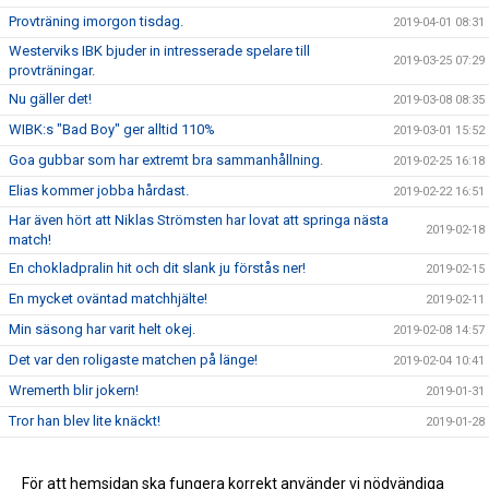
Provträning imorgon tisdag.
2019-04-01 08:31
Westerviks IBK bjuder in intresserade spelare till
2019-03-25 07:29
provträningar.
Nu gäller det!
2019-03-08 08:35
WIBK:s "Bad Boy" ger alltid 110%
2019-03-01 15:52
Goa gubbar som har extremt bra sammanhållning.
2019-02-25 16:18
Elias kommer jobba hårdast.
2019-02-22 16:51
Har även hört att Niklas Strömsten har lovat att springa nästa
2019-02-18
match!
En chokladpralin hit och dit slank ju förstås ner!
2019-02-15
En mycket oväntad matchhjälte!
2019-02-11
Min säsong har varit helt okej.
2019-02-08 14:57
Det var den roligaste matchen på länge!
2019-02-04 10:41
Wremerth blir jokern!
2019-01-31
Tror han blev lite knäckt!
2019-01-28
Nu väntar serieledaren Gränna på bortaplan.
2019-01-24
Husqvarna står på andra sidan på söndag.
För att hemsidan ska fungera korrekt använder vi nödvändiga
2019-01-15 12:40