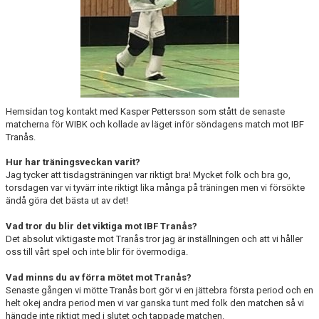
Hemsidan tog kontakt med Kasper Pettersson som stått de senaste
matcherna för WIBK och kollade av läget inför söndagens match mot IBF
Tranås.
Hur har träningsveckan varit?
Jag tycker att tisdagsträningen var riktigt bra! Mycket folk och bra go,
torsdagen var vi tyvärr inte riktigt lika många på träningen men vi försökte
ändå göra det bästa ut av det!
Vad tror du blir det viktiga mot IBF Tranås?
Det absolut viktigaste mot Tranås tror jag är inställningen och att vi håller
oss till vårt spel och inte blir för övermodiga.
Vad minns du av förra mötet mot Tranås?
Senaste gången vi mötte Tranås bort gör vi en jättebra första period och en
helt okej andra period men vi var ganska tunt med folk den matchen så vi
hängde inte riktigt med i slutet och tappade matchen.