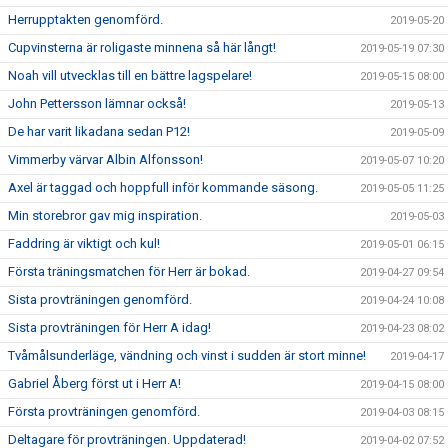
Herrupptakten genomförd.
2019-05-20
Cupvinsterna är roligaste minnena så här långt!
2019-05-19 07:30
Noah vill utvecklas till en bättre lagspelare!
2019-05-15 08:00
John Pettersson lämnar också!
2019-05-13
De har varit likadana sedan P12!
2019-05-09
Vimmerby värvar Albin Alfonsson!
2019-05-07 10:20
Axel är taggad och hoppfull inför kommande säsong.
2019-05-05 11:25
Min storebror gav mig inspiration.
2019-05-03
Faddring är viktigt och kul!
2019-05-01 06:15
Första träningsmatchen för Herr är bokad.
2019-04-27 09:54
Sista provträningen genomförd.
2019-04-24 10:08
Sista provträningen för Herr A idag!
2019-04-23 08:02
Tvåmålsunderläge, vändning och vinst i sudden är stort minne!
2019-04-17
Gabriel Åberg först ut i Herr A!
2019-04-15 08:00
Första provträningen genomförd.
2019-04-03 08:15
Deltagare för provträningen. Uppdaterad!
2019-04-02 07:52