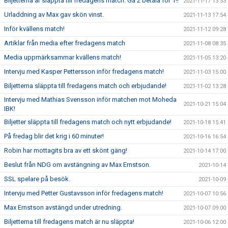
Biljetterna är släppta till fredagens match. Gå 2 betala för 1!!
2021-11-17 13:53
Urladdning av Max gav skön vinst.
2021-11-13 17:54
Inför kvällens match!
2021-11-12 09:28
Artiklar från media efter fredagens match
2021-11-08 08:35
Media uppmärksammar kvällens match!
2021-11-05 13:20
Intervju med Kasper Pettersson inför fredagens match!
2021-11-03 15:00
Biljetterna släppta till fredagens match och erbjudande!
2021-11-02 13:28
Intervju med Mathias Svensson inför matchen mot Moheda
2021-10-21 15:04
IBK!
Biljetter släppta till fredagens match och nytt erbjudande!
2021-10-18 15:41
På fredag blir det krig i 60 minuter!
2021-10-16 16:54
Robin har mottagits bra av ett skönt gäng!
2021-10-14 17:00
Beslut från NDG om avstängning av Max Ernstson.
2021-10-14
SSL spelare på besök.
2021-10-09
Intervju med Petter Gustavsson inför fredagens match!
2021-10-07 10:56
Max Ernstson avstängd under utredning.
2021-10-07 09:00
Biljetterna till fredagens match är nu släppta!
2021-10-06 12:00