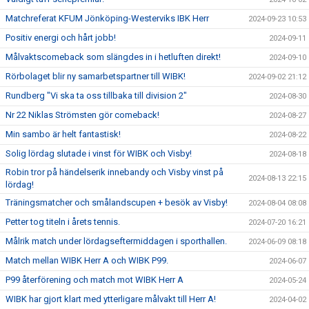
Matchreferat KFUM Jönköping-Westerviks IBK Herr
2024-09-23 10:53
Positiv energi och hårt jobb!
2024-09-11
Målvaktscomeback som slängdes in i hetluften direkt!
2024-09-10
Rörbolaget blir ny samarbetspartner till WIBK!
2024-09-02 21:12
Rundberg "Vi ska ta oss tillbaka till division 2"
2024-08-30
Nr 22 Niklas Strömsten gör comeback!
2024-08-27
Min sambo är helt fantastisk!
2024-08-22
Solig lördag slutade i vinst för WIBK och Visby!
2024-08-18
Robin tror på händelserik innebandy och Visby vinst på
2024-08-13 22:15
lördag!
Träningsmatcher och smålandscupen + besök av Visby!
2024-08-04 08:08
Petter tog titeln i årets tennis.
2024-07-20 16:21
Målrik match under lördagseftermiddagen i sporthallen.
2024-06-09 08:18
Match mellan WIBK Herr A och WIBK P99.
2024-06-07
P99 återförening och match mot WIBK Herr A
2024-05-24
WIBK har gjort klart med ytterligare målvakt till Herr A!
2024-04-02