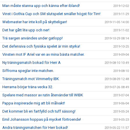
Man måste stanna upp och känna efter ibland!
2019-12-02
Vinst i Gothia Cup och SM slutspelet smäller högst för Tim!
2019-11-29
Webmaster har inte koll på skytteligan!
2019-11-05 14:00
Det har gått lite upp och ner!
2019-11-02
Trä sargen användes under gatlopp!
2019-10-29 08:14
Det defensiva och fysiska spelet är min styrka!
2019-10-25
Vinsten mot IF Ariel var en av mina bästa matcher.
2019-09-04
Ny träningsmatch bokad för Herr A
2019-08-10 10:49
Siffrorna speglar inte matchen.
2019-08-10
Träningsmatch mot Vimmerby IBK
2019-08-09 12:48
Herrarna börjar träna vecka 32.
2019-07-26 08:49
Spelare med massor av rutin återvänder till WIBK
2019-07-04
Pappa inspirerade mig att bli målvakt!
2019-06-04
Det kommer bli en fartfylld och tuff säsong!
2019-05-24
Emil Johansson hoppas på mycket förtroende!
2019-05-23
Andra träningsmatchen för Herr bokad!
2019-05-22 11:57