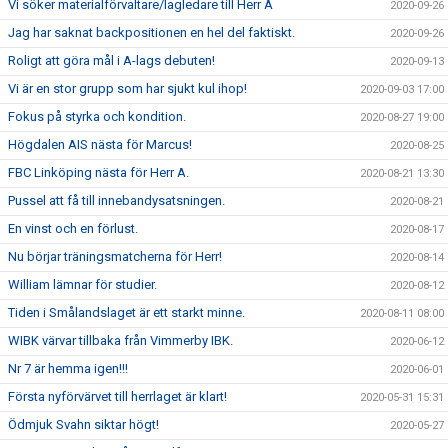
Vi söker materialförvaltare/lagledare till Herr A
2020-09-26
Jag har saknat backpositionen en hel del faktiskt.
2020-09-26
Roligt att göra mål i A-lags debuten!
2020-09-13
Vi är en stor grupp som har sjukt kul ihop!
2020-09-03 17:00
Fokus på styrka och kondition.
2020-08-27 19:00
Högdalen AIS nästa för Marcus!
2020-08-25
FBC Linköping nästa för Herr A.
2020-08-21 13:30
Pussel att få till innebandysatsningen.
2020-08-21
En vinst och en förlust.
2020-08-17
Nu börjar träningsmatcherna för Herr!
2020-08-14
William lämnar för studier.
2020-08-12
Tiden i Smålandslaget är ett starkt minne.
2020-08-11 08:00
WIBK värvar tillbaka från Vimmerby IBK.
2020-06-12
Nr 7 är hemma igen!!!
2020-06-01
Första nyförvärvet till herrlaget är klart!
2020-05-31 15:31
Ödmjuk Svahn siktar högt!
2020-05-27