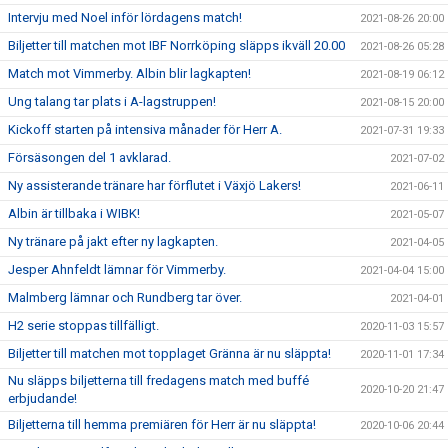
Intervju med Noel inför lördagens match!
2021-08-26 20:00
Biljetter till matchen mot IBF Norrköping släpps ikväll 20.00
2021-08-26 05:28
Match mot Vimmerby. Albin blir lagkapten!
2021-08-19 06:12
Ung talang tar plats i A-lagstruppen!
2021-08-15 20:00
Kickoff starten på intensiva månader för Herr A.
2021-07-31 19:33
Försäsongen del 1 avklarad.
2021-07-02
Ny assisterande tränare har förflutet i Växjö Lakers!
2021-06-11
Albin är tillbaka i WIBK!
2021-05-07
Ny tränare på jakt efter ny lagkapten.
2021-04-05
Jesper Ahnfeldt lämnar för Vimmerby.
2021-04-04 15:00
Malmberg lämnar och Rundberg tar över.
2021-04-01
H2 serie stoppas tillfälligt.
2020-11-03 15:57
Biljetter till matchen mot topplaget Gränna är nu släppta!
2020-11-01 17:34
Nu släpps biljetterna till fredagens match med buffé
2020-10-20 21:47
erbjudande!
Biljetterna till hemma premiären för Herr är nu släppta!
2020-10-06 20:44