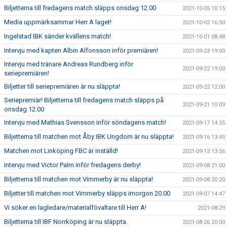
Biljetterna till fredagens match släpps onsdag 12.00
2021-10-05 10:15
Media uppmärksammar Herr A laget!
2021-10-02 16:50
Ingelstad IBK sänder kvällens match!
2021-10-01 08:48
Intervju med kapten Albin Alfonsson inför premiären!
2021-09-23 19:00
Intervju med tränare Andreas Rundberg inför
2021-09-22 19:00
seriepremiären!
Biljetter till seriepremiären är nu släppta!
2021-09-22 12:00
Seriepremiär! Biljetterna till fredagens match släpps på
2021-09-21 10:09
onsdag 12.00
Intervju med Mathias Svensson inför söndagens match!
2021-09-17 14:55
Biljetterna till matchen mot Åby IBK Ungdom är nu släppta!
2021-09-16 13:45
Matchen mot Linköping FBC är inställd!
2021-09-13 13:56
Intervju med Victor Palm inför fredagens derby!
2021-09-08 21:00
Biljetterna till matchen mot Vimmerby är nu släppta!
2021-09-08 20:20
Biljetter till matchen mot Vimmerby släpps imorgon 20.00
2021-09-07 14:47
Vi söker en lagledare/materialfövaltare till Herr A!
2021-08-29
Biljetterna till IBF Norrköping är nu släppta.
2021-08-26 20:00