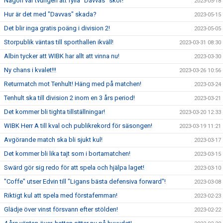
Någon var tvungen att fylla "Davvas" skor!
2023-05-18
Hur är det med "Davvas" skada?
2023-05-15
Det blir inga gratis poäng i division 2!
2023-05-05
Storpublik väntas till sporthallen ikväll!
2023-03-31 08:30
Albin tycker att WIBK har allt att vinna nu!
2023-03-30
Ny chans i kvalet!!!
2023-03-26 10:56
Returmatch mot Tenhult! Häng med på matchen!
2023-03-24
Tenhult ska till division 2 inom en 3 års period!
2023-03-21
Det kommer bli tighta tillställningar!
2023-03-20 12:33
WIBK Herr A till kval och publikrekord för säsongen!
2023-03-19 11:21
Avgörande match ska bli sjukt kul!
2023-03-17
Det kommer bli lika tajt som i bortamatchen!
2023-03-15
Swärd gör sig redo för att spela och hjälpa laget!
2023-03-10
"Coffe" utser Edvin till "Ligans bästa defensiva forward"!
2023-03-08
Riktigt kul att spela med förstafemman!
2023-02-23
Glädje över vinst försvann efter stölden!
2023-02-22