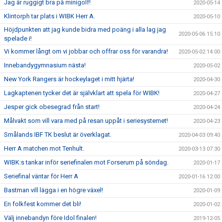
Jag är ruggigt bra på minigolf!
2020-05-14
Klintorph tar plats i WIBK Herr A.
2020-05-10
Höjdpunkten att jag kunde bidra med poäng i alla lag jag
2020-05-06 15:10
spelade i!
Vi kommer långt om vi jobbar och offrar oss för varandra!
2020-05-02 14:00
Innebandygymnasium nästa!
2020-05-02
New York Rangers är hockeylaget i mitt hjärta!
2020-04-30
Lagkaptenen tycker det är självklart att spela för WIBK!
2020-04-27
Jesper gick obesegrad från start!
2020-04-24
Målvakt som vill vara med på resan uppåt i seriesystemet!
2020-04-23
Smålands IBF TK beslut är överklagat.
2020-04-03 09:40
Herr A matchen mot Tenhult.
2020-03-13 07:30
WIBK:s tankar inför seriefinalen mot Forserum på söndag.
2020-01-17
Seriefinal väntar för Herr A
2020-01-16 12:00
Bastman vill lägga i en högre växel!
2020-01-09
En folkfest kommer det bli!
2020-01-02
Välj innebandyn före Idol finalen!
2019-12-05