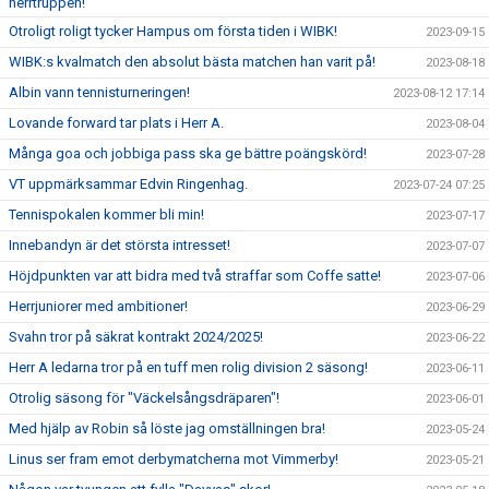
herrtruppen!
Otroligt roligt tycker Hampus om första tiden i WIBK!
2023-09-15
WIBK:s kvalmatch den absolut bästa matchen han varit på!
2023-08-18
Albin vann tennisturneringen!
2023-08-12 17:14
Lovande forward tar plats i Herr A.
2023-08-04
Många goa och jobbiga pass ska ge bättre poängskörd!
2023-07-28
VT uppmärksammar Edvin Ringenhag.
2023-07-24 07:25
Tennispokalen kommer bli min!
2023-07-17
Innebandyn är det största intresset!
2023-07-07
Höjdpunkten var att bidra med två straffar som Coffe satte!
2023-07-06
Herrjuniorer med ambitioner!
2023-06-29
Svahn tror på säkrat kontrakt 2024/2025!
2023-06-22
Herr A ledarna tror på en tuff men rolig division 2 säsong!
2023-06-11
Otrolig säsong för "Väckelsångsdräparen"!
2023-06-01
Med hjälp av Robin så löste jag omställningen bra!
2023-05-24
Linus ser fram emot derbymatcherna mot Vimmerby!
2023-05-21