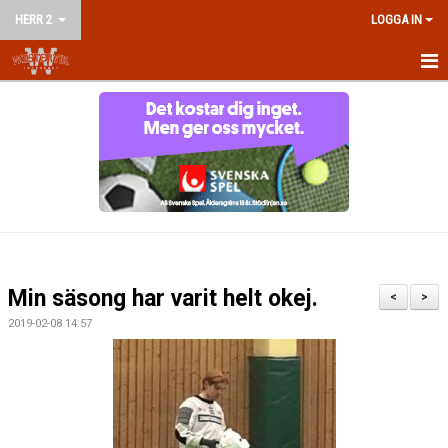
HERR 2
LOGGA IN
HEM
NYHETER
KALENDER
MATCHER
TRUPPEN
Min säsong har varit helt okej.
<
>
BILDGALLERI
2019-02-08 14:57
DOKUMENT
KONTAKT