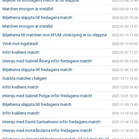
Biljetter till söndagens match är nu släppta!
2022-02-08 10:44
Matchen imorgon är inställd!
2022-02-03 14:50
Biljetterna släppta till fredagens match!
2022-02-01 09:28
Matchen imorgon är inställd.
2022-01-20 12:57
Biljetterna till matchen mot KFUM Jönköping är nu släppta!
2022-01-19 11:00
Vinst mot Ingelstad!
2022-01-10 09:05
Inför kvällens match!
2022-01-07 11:27
Intervju med Gabriel Åberg inför fredagens match!
2022-01-05 10:00
Biljetterna släppta till fredagens match!
2022-01-04 12:49
Dubbla matcher i helgen!
2021-12-17 14:55
Inför kvällens match
2021-12-03 10:43
Intervju med Gabriel Polgar inför fredagens match!
2021-12-01 10:15
Biljetterna släppta till fredagens match
2021-11-30 13:49
Inför kvällens match!
2021-11-19 10:24
Intervju med David Samuelsson inför fredagens match!
2021-11-18 13:30
Intervju med motståndarna inför fredagens match!
2021-11-18 09:19