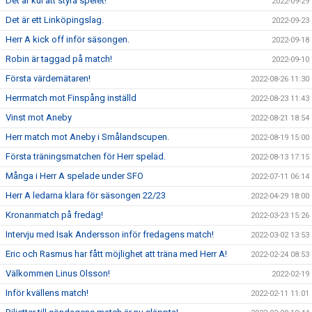
Det är kul att styra spelet!
2022-09-29
Det är ett Linköpingslag.
2022-09-23
Herr A kick off inför säsongen.
2022-09-18
Robin är taggad på match!
2022-09-10
Första värdemätaren!
2022-08-26 11:30
Herrmatch mot Finspång inställd
2022-08-23 11:43
Vinst mot Aneby
2022-08-21 18:54
Herr match mot Aneby i Smålandscupen.
2022-08-19 15:00
Första träningsmatchen för Herr spelad.
2022-08-13 17:15
Många i Herr A spelade under SFO
2022-07-11 06:14
Herr A ledarna klara för säsongen 22/23
2022-04-29 18:00
Kronanmatch på fredag!
2022-03-23 15:26
Intervju med Isak Andersson inför fredagens match!
2022-03-02 13:53
Eric och Rasmus har fått möjlighet att träna med Herr A!
2022-02-24 08:53
Välkommen Linus Olsson!
2022-02-19
Inför kvällens match!
2022-02-11 11:01