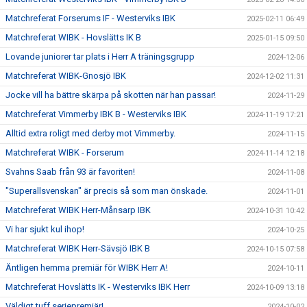
Matchreferat Forserums IF - Westerviks IBK
2025-02-11 06:49
Matchreferat WIBK - Hovslätts IK B
2025-01-15 09:50
Lovande juniorer tar plats i Herr A träningsgrupp
2024-12-06
Matchreferat WIBK-Gnosjö IBK
2024-12-02 11:31
Jocke vill ha bättre skärpa på skotten när han passar!
2024-11-29
Matchreferat Vimmerby IBK B - Westerviks IBK
2024-11-19 17:21
Alltid extra roligt med derby mot Vimmerby.
2024-11-15
Matchreferat WIBK - Forserum
2024-11-14 12:18
Svahns Saab från 93 är favoriten!
2024-11-08
"Superallsvenskan" är precis så som man önskade.
2024-11-01
Matchreferat WIBK Herr-Månsarp IBK
2024-10-31 10:42
Vi har sjukt kul ihop!
2024-10-25
Matchreferat WIBK Herr-Sävsjö IBK B
2024-10-15 07:58
Äntligen hemma premiär för WIBK Herr A!
2024-10-11
Matchreferat Hovslätts IK - Westerviks IBK Herr
2024-10-09 13:18
Väldigt tuff seriepremiär!
2024-10-02