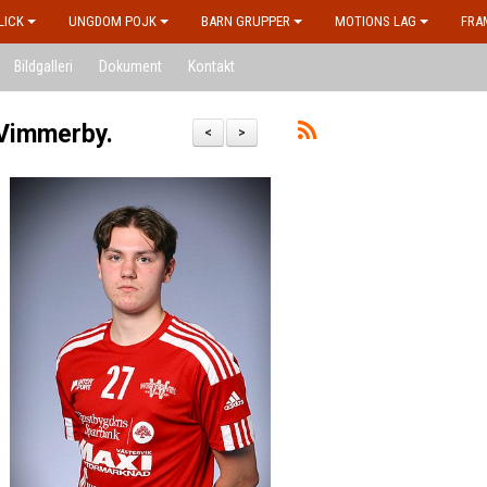
LICK
UNGDOM POJK
BARN GRUPPER
MOTIONS LAG
FRA
Bildgalleri
Dokument
Kontakt
 Vimmerby.
<
>