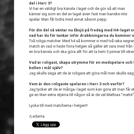
del i Herr 3?
Vi har en väldigt bra känsla i laget och de gör så att man
känner sig som en del av laget även fast man kanske inte
spelar. Man får bidra med annat såsom pepp.
För din del så väntar nu Eksjö på fredag med H4-laget
vad har du för tankar inför drabbningarna du kommer 
Två roliga matcher. Med h4 så kommer vi med två raka segrar oc
match än vad vi hade förra helgen så gäller att vara med från
en bra känsla och ska göra allt för att ta hem 3 pinnar till viken
Vad är roligast, skapa utrymme för en medspelare och f
bollen i mål själv?
Jag skulle säga att de är roligare att göra mål men skulle säg
Vem är den roligaste spelaren i Herr 3 och varför?
Jag tycker att de är många i laget som kan göra att man får
ge en liten extra stjärna till någon så är de väl Mathias ”matt
Lycka till med matcherna i helgen!!
/Ledarna