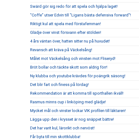
Swärd gör sig redo för att spela och hjälpa laget!
"Coffe" utser Edvin till "Ligans bästa defensiva forward"!
Riktigt kul att spela med förstafemman!
Glädje över vinst försvann efter stölden!
4 års väntan över, hatten sitter nu på huvudet!
Revansch att kräva på Väckelsång!
Målet mot Väckelsång och vinsten mot Fliseryd!
Bröt bollar och täckte skott som aldrig förr!
Ny klubba och youtube krävdes för poängrik säsong!
Det blir fart och finess på lördag!
Rekommendation är att komma till sporthallen ikväll!
Rasmus minns cup i linköping med glädje!
Mycket mål och vinster lockar VIK profilen till läktaren!
Lägga upp den i krysset är nog snäppet bättre!
Det har varit kul, lärorikt och nervöst!
Får byta till min skottklubba!