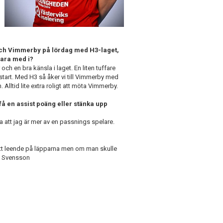
 och Vimmerby på lördag med H3-laget,
vara med i?
h en bra känsla i laget. En liten tuffare
 start. Med H3 så åker vi till Vimmerby med
. Alltid lite extra roligt att möta Vimmerby.
å en assist poäng eller stänka upp
a att jag är mer av en passnings spelare.
 ett leende på läpparna men om man skulle
e” Svensson