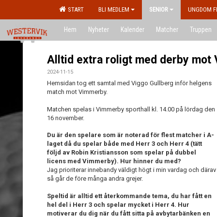
START
BLI MEDLEM
SENIOR
UNGDOM F
Hem
Nyheter
Kalender
Matcher
Truppen
Alltid extra roligt med derby mot
2024-11-15
Hemsidan tog ett samtal med Viggo Gullberg inför helgens
match mot Vimmerby.
Matchen spelas i Vimmerby sporthall kl. 14.00 på lördag den
16 november.
Du är den spelare som är noterad för flest matcher i A-
laget då du spelar både med Herr 3 och Herr 4 (tätt
följd av Robin Kristiansson som spelar på dubbel
licens med Vimmerby). Hur hinner du med?
Jag prioriterar innebandy väldigt högt i min vardag och därav
så går de före många andra grejer.
Speltid är alltid ett återkommande tema, du har fått en
hel del i Herr 3 och spelar mycket i Herr 4. Hur
motiverar du dig när du fått sitta på avbytarbänken en