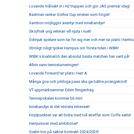
Lovande målvakt in i H2 truppen och gör JAS premiär idag!
Bastman rankar Gothia Cup vinsten som högst!
Sambon möjliggör äventyr med innebandyn!
Skojfrisk ung veteran vill njuta i nuet!
Ödmjuk spelare som tar för sig mer och mer tar plats i herrtr
Otroligt roligt tycker Hampus om första tiden i WIBK!
WIBK:s kvalmatch den absolut bästa matchen han varit på!
Albin vann tennisturneringen!
Lovande forward tar plats i Herr A.
Många goa och jobbiga pass ska ge bättre poängskörd!
VT uppmärksammar Edvin Ringenhag.
Tennispokalen kommer bli min!
Innebandyn är det största intresset!
Höjdpunkten var att bidra med två straffar som Coffe satte!
Herrjuniorer med ambitioner!
Svahn tror på säkrat kontrakt 2024/2025!