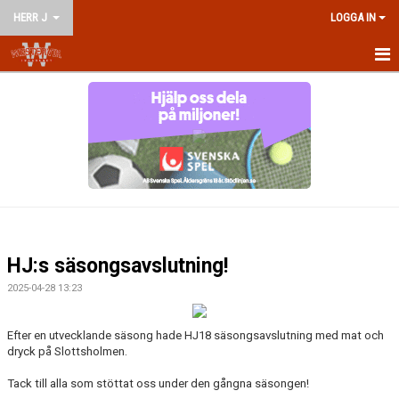
HERR J
LOGGA IN
HEM
NYHETER
KALENDER
MATCHER
TRUPPEN
HJ:s säsongsavslutning!
BILDGALLERI
2025-04-28 13:23
DOKUMENT
Efter en utvecklande säsong hade HJ1
8 säsongsavslutning med mat och
dryck på Slottsholmen.
KONTAKT
Tack till alla som stöttat oss under den gångna säsongen!