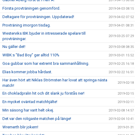
2019-04-15 08:00
Första provträningen genomförd.
2019-04-03 08:15
Deltagare för provträningen. Uppdaterad!
2019-04-02 07:52
Provträning imorgon tisdag.
2019-04-01 08:31
Westerviks IBK bjuder in intresserade spelare till
2019-03-25 07:29
provträningar.
Nu gäller det!
2019-03-08 08:35
WIBK:s "Bad Boy" ger alltid 110%
2019-03-01 15:52
Goa gubbar som har extremt bra sammanhållning.
2019-02-25 16:18
Elias kommer jobba hårdast.
2019-02-22 16:51
Har även hört att Niklas Strömsten har lovat att springa nästa
2019-02-18
match!
En chokladpralin hit och dit slank ju förstås ner!
2019-02-15
En mycket oväntad matchhjälte!
2019-02-11
Min säsong har varit helt okej.
2019-02-08 14:57
Det var den roligaste matchen på länge!
2019-02-04 10:41
Wremerth blir jokern!
2019-01-31