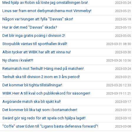
Med hjälp av Robin så löste jag omställningen bra!
2023-05-24
Linus ser fram emot derbymatcherna mot Vimmerby!
2023-05-21
Någon var tvungen att fylla "Davvas" skor!
2023-05-18
Hur är det med "Davvas" skada?
2023-05-15
Det blir inga gratis poäng i division 2!
2023-05-05
Storpublik väntas till sporthallen ikväll!
2023-03-31 08:30
Albin tycker att WIBK har allt att vinna nu!
2023-03-30
Ny chans i kvalet!!!
2023-03-26 10:56
Returmatch mot Tenhult! Häng med på matchen!
2023-03-24
Tenhult ska till division 2 inom en 3 års period!
2023-03-21
Det kommer bli tighta tillställningar!
2023-03-20 12:33
WIBK Herr A till kval och publikrekord för säsongen!
2023-03-19 11:21
Avgörande match ska bli sjukt kul!
2023-03-17
Det kommer bli lika tajt som i bortamatchen!
2023-03-15
Swärd gör sig redo för att spela och hjälpa laget!
2023-03-10
"Coffe" utser Edvin till "Ligans bästa defensiva forward"!
2023-03-08