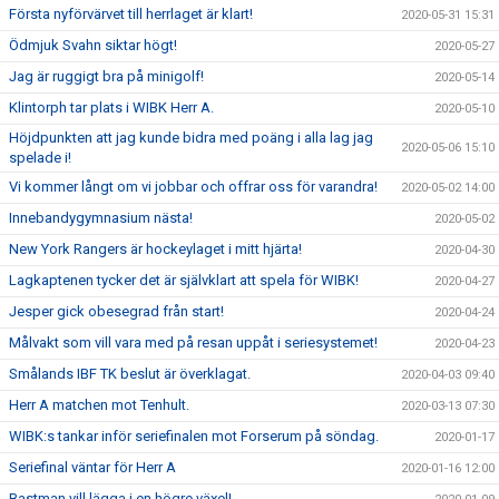
Första nyförvärvet till herrlaget är klart!
2020-05-31 15:31
Ödmjuk Svahn siktar högt!
2020-05-27
Jag är ruggigt bra på minigolf!
2020-05-14
Klintorph tar plats i WIBK Herr A.
2020-05-10
Höjdpunkten att jag kunde bidra med poäng i alla lag jag
2020-05-06 15:10
spelade i!
Vi kommer långt om vi jobbar och offrar oss för varandra!
2020-05-02 14:00
Innebandygymnasium nästa!
2020-05-02
New York Rangers är hockeylaget i mitt hjärta!
2020-04-30
Lagkaptenen tycker det är självklart att spela för WIBK!
2020-04-27
Jesper gick obesegrad från start!
2020-04-24
Målvakt som vill vara med på resan uppåt i seriesystemet!
2020-04-23
Smålands IBF TK beslut är överklagat.
2020-04-03 09:40
Herr A matchen mot Tenhult.
2020-03-13 07:30
WIBK:s tankar inför seriefinalen mot Forserum på söndag.
2020-01-17
Seriefinal väntar för Herr A
2020-01-16 12:00
Bastman vill lägga i en högre växel!