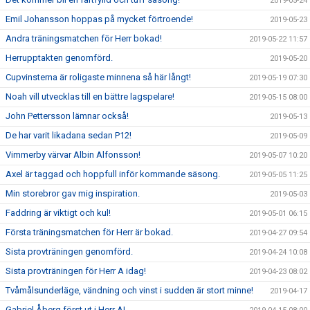
2019-05-24
Emil Johansson hoppas på mycket förtroende!
2019-05-23
Andra träningsmatchen för Herr bokad!
2019-05-22 11:57
Herrupptakten genomförd.
2019-05-20
Cupvinsterna är roligaste minnena så här långt!
2019-05-19 07:30
Noah vill utvecklas till en bättre lagspelare!
2019-05-15 08:00
John Pettersson lämnar också!
2019-05-13
De har varit likadana sedan P12!
2019-05-09
Vimmerby värvar Albin Alfonsson!
2019-05-07 10:20
Axel är taggad och hoppfull inför kommande säsong.
2019-05-05 11:25
Min storebror gav mig inspiration.
2019-05-03
Faddring är viktigt och kul!
2019-05-01 06:15
Första träningsmatchen för Herr är bokad.
2019-04-27 09:54
Sista provträningen genomförd.
2019-04-24 10:08
Sista provträningen för Herr A idag!
2019-04-23 08:02
Tvåmålsunderläge, vändning och vinst i sudden är stort minne!
2019-04-17
Gabriel Åberg först ut i Herr A!