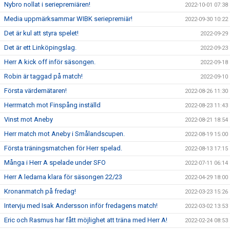
Nybro nollat i seriepremiären!
2022-10-01 07:38
Media uppmärksammar WIBK seriepremiär!
2022-09-30 10:22
Det är kul att styra spelet!
2022-09-29
Det är ett Linköpingslag.
2022-09-23
Herr A kick off inför säsongen.
2022-09-18
Robin är taggad på match!
2022-09-10
Första värdemätaren!
2022-08-26 11:30
Herrmatch mot Finspång inställd
2022-08-23 11:43
Vinst mot Aneby
2022-08-21 18:54
Herr match mot Aneby i Smålandscupen.
2022-08-19 15:00
Första träningsmatchen för Herr spelad.
2022-08-13 17:15
Många i Herr A spelade under SFO
2022-07-11 06:14
Herr A ledarna klara för säsongen 22/23
2022-04-29 18:00
Kronanmatch på fredag!
2022-03-23 15:26
Intervju med Isak Andersson inför fredagens match!
2022-03-02 13:53
Eric och Rasmus har fått möjlighet att träna med Herr A!
2022-02-24 08:53