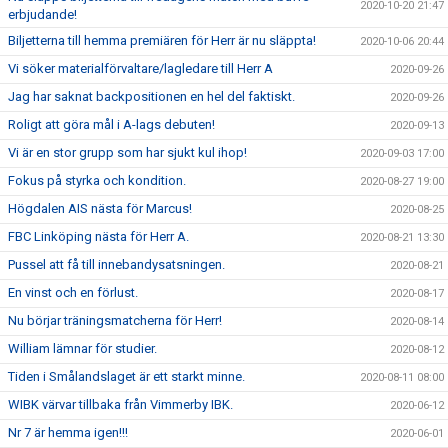
2020-10-20 21:47
erbjudande!
Biljetterna till hemma premiären för Herr är nu släppta!
2020-10-06 20:44
Vi söker materialförvaltare/lagledare till Herr A
2020-09-26
Jag har saknat backpositionen en hel del faktiskt.
2020-09-26
Roligt att göra mål i A-lags debuten!
2020-09-13
Vi är en stor grupp som har sjukt kul ihop!
2020-09-03 17:00
Fokus på styrka och kondition.
2020-08-27 19:00
Högdalen AIS nästa för Marcus!
2020-08-25
FBC Linköping nästa för Herr A.
2020-08-21 13:30
Pussel att få till innebandysatsningen.
2020-08-21
En vinst och en förlust.
2020-08-17
Nu börjar träningsmatcherna för Herr!
2020-08-14
William lämnar för studier.
2020-08-12
Tiden i Smålandslaget är ett starkt minne.
2020-08-11 08:00
WIBK värvar tillbaka från Vimmerby IBK.
2020-06-12
Nr 7 är hemma igen!!!
2020-06-01