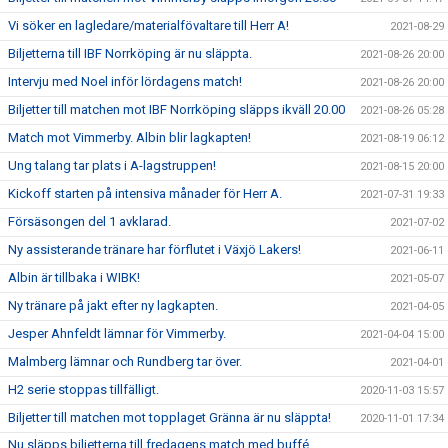
Vi söker en lagledare/materialfövaltare till Herr A!
2021-08-29
Biljetterna till IBF Norrköping är nu släppta.
2021-08-26 20:00
Intervju med Noel inför lördagens match!
2021-08-26 20:00
Biljetter till matchen mot IBF Norrköping släpps ikväll 20.00
2021-08-26 05:28
Match mot Vimmerby. Albin blir lagkapten!
2021-08-19 06:12
Ung talang tar plats i A-lagstruppen!
2021-08-15 20:00
Kickoff starten på intensiva månader för Herr A.
2021-07-31 19:33
Försäsongen del 1 avklarad.
2021-07-02
Ny assisterande tränare har förflutet i Växjö Lakers!
2021-06-11
Albin är tillbaka i WIBK!
2021-05-07
Ny tränare på jakt efter ny lagkapten.
2021-04-05
Jesper Ahnfeldt lämnar för Vimmerby.
2021-04-04 15:00
Malmberg lämnar och Rundberg tar över.
2021-04-01
H2 serie stoppas tillfälligt.
2020-11-03 15:57
Biljetter till matchen mot topplaget Gränna är nu släppta!
2020-11-01 17:34
Nu släpps biljetterna till fredagens match med buffé