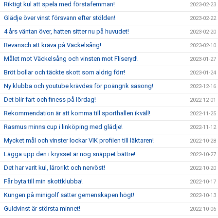
Riktigt kul att spela med förstafemman!
2023-02-23
Glädje över vinst försvann efter stölden!
2023-02-22
4 års väntan över, hatten sitter nu på huvudet!
2023-02-20
Revansch att kräva på Väckelsång!
2023-02-10
Målet mot Väckelsång och vinsten mot Fliseryd!
2023-01-27
Bröt bollar och täckte skott som aldrig förr!
2023-01-24
Ny klubba och youtube krävdes för poängrik säsong!
2022-12-16
Det blir fart och finess på lördag!
2022-12-01
Rekommendation är att komma till sporthallen ikväll!
2022-11-25
Rasmus minns cup i linköping med glädje!
2022-11-12
Mycket mål och vinster lockar VIK profilen till läktaren!
2022-10-28
Lägga upp den i krysset är nog snäppet bättre!
2022-10-27
Det har varit kul, lärorikt och nervöst!
2022-10-20
Får byta till min skottklubba!
2022-10-17
Kungen på minigolf sätter gemenskapen högt!
2022-10-13
Guldvinst är största minnet!
2022-10-06