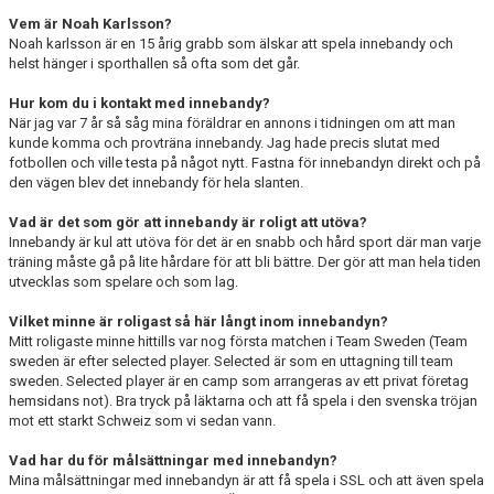
Vem är Noah Karlsson?
Noah karlsson är en 15 årig grabb som älskar att spela innebandy och
helst hänger i sporthallen så ofta som det går.
Hur kom du i kontakt med innebandy?
När jag var 7 år så såg mina föräldrar en annons i tidningen om att man
kunde komma och provträna innebandy. Jag hade precis slutat med
fotbollen och ville testa på något nytt. Fastna för innebandyn direkt och på
den vägen blev det innebandy för hela slanten.
Vad är det som gör att innebandy är roligt att utöva?
Innebandy är kul att utöva för det är en snabb och hård sport där man varje
träning måste gå på lite hårdare för att bli bättre. Der gör att man hela tiden
utvecklas som spelare och som lag.
Vilket minne är roligast så här långt inom innebandyn?
Mitt roligaste minne hittills var nog första matchen i Team Sweden (Team
sweden är efter selected player. Selected är som en uttagning till team
sweden. Selected player är en camp som arrangeras av ett privat företag
hemsidans not). Bra tryck på läktarna och att få spela i den svenska tröjan
mot ett starkt Schweiz som vi sedan vann.
Vad har du för målsättningar med innebandyn?
Mina målsättningar med innebandyn är att få spela i SSL och att även spela