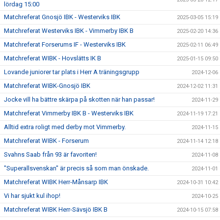
lördag 15:00
Matchreferat Gnosjö IBK - Westerviks IBK
2025-03-05 15:19
Matchreferat Westerviks IBK - Vimmerby IBK B
2025-02-20 14:36
Matchreferat Forserums IF - Westerviks IBK
2025-02-11 06:49
Matchreferat WIBK - Hovslätts IK B
2025-01-15 09:50
Lovande juniorer tar plats i Herr A träningsgrupp
2024-12-06
Matchreferat WIBK-Gnosjö IBK
2024-12-02 11:31
Jocke vill ha bättre skärpa på skotten när han passar!
2024-11-29
Matchreferat Vimmerby IBK B - Westerviks IBK
2024-11-19 17:21
Alltid extra roligt med derby mot Vimmerby.
2024-11-15
Matchreferat WIBK - Forserum
2024-11-14 12:18
Svahns Saab från 93 är favoriten!
2024-11-08
"Superallsvenskan" är precis så som man önskade.
2024-11-01
Matchreferat WIBK Herr-Månsarp IBK
2024-10-31 10:42
Vi har sjukt kul ihop!
2024-10-25
Matchreferat WIBK Herr-Sävsjö IBK B
2024-10-15 07:58