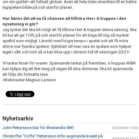
om sm-guldet i ett fullsatt globen. Även att hela tiden utvecklas till en bättre
lagspelare både på och utanför planen.
Hur känns det att nu få chansen att tillhöra Herr A truppen i den
nysatsning vi gör?
Jag tycker det ska bli roligt att få tillhöra Herr A truppen denna säsong. Ska
bli kul att ge 110% på och utanför planen för att kriga till mig så mycket
speltid som möjligt. Lärorikt med högre tempo i spelet och att få möta
större mer fysiska spelare. Självklart vill man vara en spelare som hjälper
laget i vått och torrt så vi kan kliva upp i division två till säsongen 20/21!
Vi tackar Noah för svaren. Spännande tankar på framtiden, vi hoppas WIBK
kan hjälpa dig ett litet steg på vägen till dina drömmar. Ska bli spännande
att följa din fortsatta resa.
/Webmaster Magnus Larsson
Nyhetsarkiv
John Pettersson klar för Westerviks IBK!
2025-04-02 15:00
Christoffer "Coffe" Pettersson inför avgörande kvalet på
2025-03-20 12:17