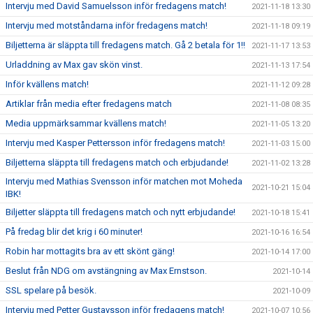
Intervju med David Samuelsson inför fredagens match!
2021-11-18 13:30
Intervju med motståndarna inför fredagens match!
2021-11-18 09:19
Biljetterna är släppta till fredagens match. Gå 2 betala för 1!!
2021-11-17 13:53
Urladdning av Max gav skön vinst.
2021-11-13 17:54
Inför kvällens match!
2021-11-12 09:28
Artiklar från media efter fredagens match
2021-11-08 08:35
Media uppmärksammar kvällens match!
2021-11-05 13:20
Intervju med Kasper Pettersson inför fredagens match!
2021-11-03 15:00
Biljetterna släppta till fredagens match och erbjudande!
2021-11-02 13:28
Intervju med Mathias Svensson inför matchen mot Moheda
2021-10-21 15:04
IBK!
Biljetter släppta till fredagens match och nytt erbjudande!
2021-10-18 15:41
På fredag blir det krig i 60 minuter!
2021-10-16 16:54
Robin har mottagits bra av ett skönt gäng!
2021-10-14 17:00
Beslut från NDG om avstängning av Max Ernstson.
2021-10-14
SSL spelare på besök.
2021-10-09
Intervju med Petter Gustavsson inför fredagens match!
2021-10-07 10:56