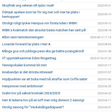
Skojfrisk ung veteran vill njuta i nuet!
2023-09-21
Ödmjuk spelare som tar för sig mer och mer tar plats i
2023-09-19
herrtruppen!
Otroligt roligt tycker Hampus om första tiden i WIBK!
2023-09-15
WIBK:s kvalmatch den absolut bästa matchen han varit på!
2023-08-18
Albin vann tennisturneringen!
2023-08-12 17:14
Lovande forward tar plats i Herr A.
2023-08-04
Många goa och jobbiga pass ska ge bättre poängskörd!
2023-07-28
VT uppmärksammar Edvin Ringenhag.
2023-07-24 07:25
Tennispokalen kommer bli min!
2023-07-17
Innebandyn är det största intresset!
2023-07-07
Höjdpunkten var att bidra med två straffar som Coffe satte!
2023-07-06
Herrjuniorer med ambitioner!
2023-06-29
Svahn tror på säkrat kontrakt 2024/2025!
2023-06-22
Herr A ledarna tror på en tuff men rolig division 2 säsong!
2023-06-11
Otrolig säsong för "Väckelsångsdräparen"!
2023-06-01