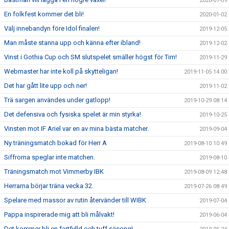
2020-01-09
En folkfest kommer det bli!
2020-01-02
Välj innebandyn före Idol finalen!
2019-12-05
Man måste stanna upp och känna efter ibland!
2019-12-02
Vinst i Gothia Cup och SM slutspelet smäller högst för Tim!
2019-11-29
Webmaster har inte koll på skytteligan!
2019-11-05 14:00
Det har gått lite upp och ner!
2019-11-02
Trä sargen användes under gatlopp!
2019-10-29 08:14
Det defensiva och fysiska spelet är min styrka!
2019-10-25
Vinsten mot IF Ariel var en av mina bästa matcher.
2019-09-04
Ny träningsmatch bokad för Herr A
2019-08-10 10:49
Siffrorna speglar inte matchen.
2019-08-10
Träningsmatch mot Vimmerby IBK
2019-08-09 12:48
Herrarna börjar träna vecka 32.
2019-07-26 08:49
Spelare med massor av rutin återvänder till WIBK
2019-07-04
Pappa inspirerade mig att bli målvakt!
2019-06-04
Det kommer bli en fartfylld och tuff säsong!