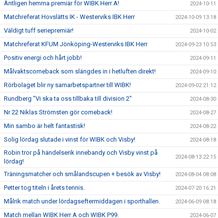
Äntligen hemma premiär för WIBK Herr A!
2024-10-11
Matchreferat Hovslätts IK - Westerviks IBK Herr
2024-10-09 13:18
Väldigt tuff seriepremiär!
2024-10-02
Matchreferat KFUM Jönköping-Westerviks IBK Herr
2024-09-23 10:53
Positiv energi och hårt jobb!
2024-09-11
Målvaktscomeback som slängdes in i hetluften direkt!
2024-09-10
Rörbolaget blir ny samarbetspartner till WIBK!
2024-09-02 21:12
Rundberg "Vi ska ta oss tillbaka till division 2"
2024-08-30
Nr 22 Niklas Strömsten gör comeback!
2024-08-27
Min sambo är helt fantastisk!
2024-08-22
Solig lördag slutade i vinst för WIBK och Visby!
2024-08-18
Robin tror på händelserik innebandy och Visby vinst på
2024-08-13 22:15
lördag!
Träningsmatcher och smålandscupen + besök av Visby!
2024-08-04 08:08
Petter tog titeln i årets tennis.
2024-07-20 16:21
Målrik match under lördagseftermiddagen i sporthallen.
2024-06-09 08:18
Match mellan WIBK Herr A och WIBK P99.
2024-06-07