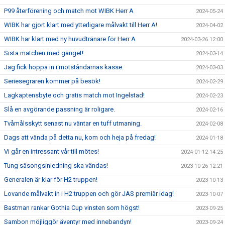
P99 återförening och match mot WIBK Herr A
2024-05-24
WIBK har gjort klart med ytterligare målvakt till Herr A!
2024-04-02
WIBK har klart med ny huvudtränare för Herr A
2024-03-26 12:00
Sista matchen med gänget!
2024-03-14
Jag fick hoppa in i motståndarnas kasse.
2024-03-03
Seriesegraren kommer på besök!
2024-02-29
Lagkaptensbyte och gratis match mot Ingelstad!
2024-02-23
Slå en avgörande passning är roligare.
2024-02-16
Tvåmålsskytt senast nu väntar en tuff utmaning.
2024-02-08
Dags att vända på detta nu, kom och heja på fredag!
2024-01-18
Vi går en intressant vår till mötes!
2024-01-12 14:25
Tung säsongsinledning ska vändas!
2023-10-26 12:21
Generalen är klar för H2 truppen!
2023-10-13
Lovande målvakt in i H2 truppen och gör JAS premiär idag!
2023-10-07
Bastman rankar Gothia Cup vinsten som högst!
2023-09-25
Sambon möjliggör äventyr med innebandyn!
2023-09-24