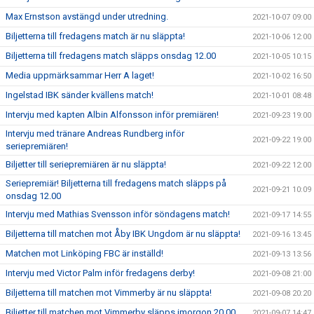
Max Ernstson avstängd under utredning.
2021-10-07 09:00
Biljetterna till fredagens match är nu släppta!
2021-10-06 12:00
Biljetterna till fredagens match släpps onsdag 12.00
2021-10-05 10:15
Media uppmärksammar Herr A laget!
2021-10-02 16:50
Ingelstad IBK sänder kvällens match!
2021-10-01 08:48
Intervju med kapten Albin Alfonsson inför premiären!
2021-09-23 19:00
Intervju med tränare Andreas Rundberg inför
2021-09-22 19:00
seriepremiären!
Biljetter till seriepremiären är nu släppta!
2021-09-22 12:00
Seriepremiär! Biljetterna till fredagens match släpps på
2021-09-21 10:09
onsdag 12.00
Intervju med Mathias Svensson inför söndagens match!
2021-09-17 14:55
Biljetterna till matchen mot Åby IBK Ungdom är nu släppta!
2021-09-16 13:45
Matchen mot Linköping FBC är inställd!
2021-09-13 13:56
Intervju med Victor Palm inför fredagens derby!
2021-09-08 21:00
Biljetterna till matchen mot Vimmerby är nu släppta!
2021-09-08 20:20
Biljetter till matchen mot Vimmerby släpps imorgon 20.00
2021-09-07 14:47