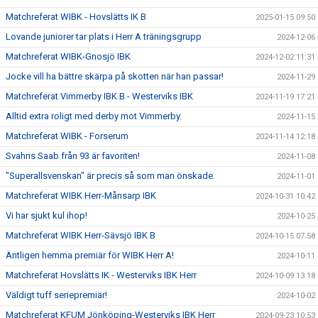
Matchreferat WIBK - Hovslätts IK B
2025-01-15 09:50
Lovande juniorer tar plats i Herr A träningsgrupp
2024-12-06
Matchreferat WIBK-Gnosjö IBK
2024-12-02 11:31
Jocke vill ha bättre skärpa på skotten när han passar!
2024-11-29
Matchreferat Vimmerby IBK B - Westerviks IBK
2024-11-19 17:21
Alltid extra roligt med derby mot Vimmerby.
2024-11-15
Matchreferat WIBK - Forserum
2024-11-14 12:18
Svahns Saab från 93 är favoriten!
2024-11-08
"Superallsvenskan" är precis så som man önskade.
2024-11-01
Matchreferat WIBK Herr-Månsarp IBK
2024-10-31 10:42
Vi har sjukt kul ihop!
2024-10-25
Matchreferat WIBK Herr-Sävsjö IBK B
2024-10-15 07:58
Äntligen hemma premiär för WIBK Herr A!
2024-10-11
Matchreferat Hovslätts IK - Westerviks IBK Herr
2024-10-09 13:18
Väldigt tuff seriepremiär!
2024-10-02
Matchreferat KFUM Jönköping-Westerviks IBK Herr
2024-09-23 10:53