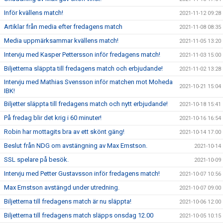
Inför kvällens match!
2021-11-12 09:28
Artiklar från media efter fredagens match
2021-11-08 08:35
Media uppmärksammar kvällens match!
2021-11-05 13:20
Intervju med Kasper Pettersson inför fredagens match!
2021-11-03 15:00
Biljetterna släppta till fredagens match och erbjudande!
2021-11-02 13:28
Intervju med Mathias Svensson inför matchen mot Moheda
2021-10-21 15:04
IBK!
Biljetter släppta till fredagens match och nytt erbjudande!
2021-10-18 15:41
På fredag blir det krig i 60 minuter!
2021-10-16 16:54
Robin har mottagits bra av ett skönt gäng!
2021-10-14 17:00
Beslut från NDG om avstängning av Max Ernstson.
2021-10-14
SSL spelare på besök.
2021-10-09
Intervju med Petter Gustavsson inför fredagens match!
2021-10-07 10:56
Max Ernstson avstängd under utredning.
2021-10-07 09:00
Biljetterna till fredagens match är nu släppta!
2021-10-06 12:00
Biljetterna till fredagens match släpps onsdag 12.00
2021-10-05 10:15