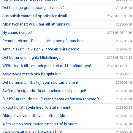
Det blir inga gratis poäng i division 2!
2023-05-05
Storpublik väntas till sporthallen ikväll!
2023-03-31 08:30
Albin tycker att WIBK har allt att vinna nu!
2023-03-30
Ny chans i kvalet!!!
2023-03-26 10:56
Returmatch mot Tenhult! Häng med på matchen!
2023-03-24
Tenhult ska till division 2 inom en 3 års period!
2023-03-21
Det kommer bli tighta tillställningar!
2023-03-20 12:33
WIBK Herr A till kval och publikrekord för säsongen!
2023-03-19 11:21
Avgörande match ska bli sjukt kul!
2023-03-17
Det kommer bli lika tajt som i bortamatchen!
2023-03-15
Swärd gör sig redo för att spela och hjälpa laget!
2023-03-10
"Coffe" utser Edvin till "Ligans bästa defensiva forward"!
2023-03-08
Riktigt kul att spela med förstafemman!
2023-02-23
Glädje över vinst försvann efter stölden!
2023-02-22
4 års väntan över, hatten sitter nu på huvudet!
2023-02-20
Revansch att kräva på Väckelsång!
2023-02-10