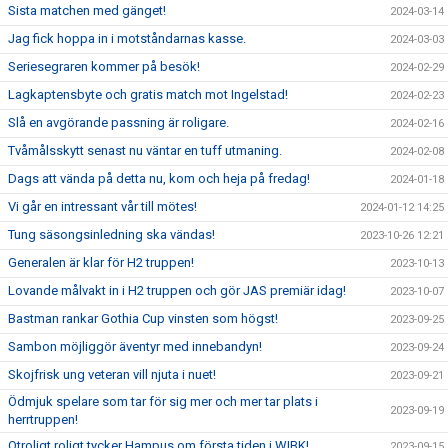
Sista matchen med gänget!
2024-03-14
Jag fick hoppa in i motståndarnas kasse.
2024-03-03
Seriesegraren kommer på besök!
2024-02-29
Lagkaptensbyte och gratis match mot Ingelstad!
2024-02-23
Slå en avgörande passning är roligare.
2024-02-16
Tvåmålsskytt senast nu väntar en tuff utmaning.
2024-02-08
Dags att vända på detta nu, kom och heja på fredag!
2024-01-18
Vi går en intressant vår till mötes!
2024-01-12 14:25
Tung säsongsinledning ska vändas!
2023-10-26 12:21
Generalen är klar för H2 truppen!
2023-10-13
Lovande målvakt in i H2 truppen och gör JAS premiär idag!
2023-10-07
Bastman rankar Gothia Cup vinsten som högst!
2023-09-25
Sambon möjliggör äventyr med innebandyn!
2023-09-24
Skojfrisk ung veteran vill njuta i nuet!
2023-09-21
Ödmjuk spelare som tar för sig mer och mer tar plats i
2023-09-19
herrtruppen!
Otroligt roligt tycker Hampus om första tiden i WIBK!
2023-09-15