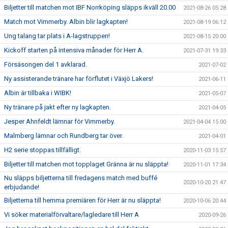
Biljetter till matchen mot IBF Norrköping släpps ikväll 20.00
2021-08-26 05:28
Match mot Vimmerby. Albin blir lagkapten!
2021-08-19 06:12
Ung talang tar plats i A-lagstruppen!
2021-08-15 20:00
Kickoff starten på intensiva månader för Herr A.
2021-07-31 19:33
Försäsongen del 1 avklarad.
2021-07-02
Ny assisterande tränare har förflutet i Växjö Lakers!
2021-06-11
Albin är tillbaka i WIBK!
2021-05-07
Ny tränare på jakt efter ny lagkapten.
2021-04-05
Jesper Ahnfeldt lämnar för Vimmerby.
2021-04-04 15:00
Malmberg lämnar och Rundberg tar över.
2021-04-01
H2 serie stoppas tillfälligt.
2020-11-03 15:57
Biljetter till matchen mot topplaget Gränna är nu släppta!
2020-11-01 17:34
Nu släpps biljetterna till fredagens match med buffé
2020-10-20 21:47
erbjudande!
Biljetterna till hemma premiären för Herr är nu släppta!
2020-10-06 20:44
Vi söker materialförvaltare/lagledare till Herr A
2020-09-26