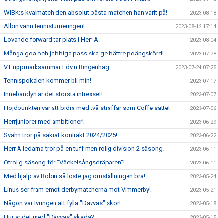
WIBK:s kvalmatch den absolut bästa matchen han varit på!
2023-08-18
Albin vann tennisturneringen!
2023-08-12 17:14
Lovande forward tar plats i Herr A.
2023-08-04
Många goa och jobbiga pass ska ge bättre poängskörd!
2023-07-28
VT uppmärksammar Edvin Ringenhag.
2023-07-24 07:25
Tennispokalen kommer bli min!
2023-07-17
Innebandyn är det största intresset!
2023-07-07
Höjdpunkten var att bidra med två straffar som Coffe satte!
2023-07-06
Herrjuniorer med ambitioner!
2023-06-29
Svahn tror på säkrat kontrakt 2024/2025!
2023-06-22
Herr A ledarna tror på en tuff men rolig division 2 säsong!
2023-06-11
Otrolig säsong för "Väckelsångsdräparen"!
2023-06-01
Med hjälp av Robin så löste jag omställningen bra!
2023-05-24
Linus ser fram emot derbymatcherna mot Vimmerby!
2023-05-21
Någon var tvungen att fylla "Davvas" skor!
2023-05-18
Hur är det med "Davvas" skada?
2023-05-15