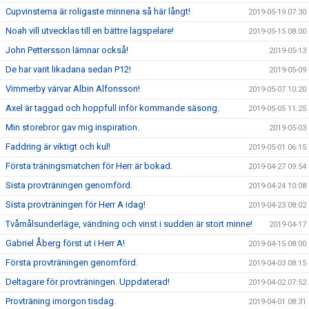
Cupvinsterna är roligaste minnena så här långt!
2019-05-19 07:30
Noah vill utvecklas till en bättre lagspelare!
2019-05-15 08:00
John Pettersson lämnar också!
2019-05-13
De har varit likadana sedan P12!
2019-05-09
Vimmerby värvar Albin Alfonsson!
2019-05-07 10:20
Axel är taggad och hoppfull inför kommande säsong.
2019-05-05 11:25
Min storebror gav mig inspiration.
2019-05-03
Faddring är viktigt och kul!
2019-05-01 06:15
Första träningsmatchen för Herr är bokad.
2019-04-27 09:54
Sista provträningen genomförd.
2019-04-24 10:08
Sista provträningen för Herr A idag!
2019-04-23 08:02
Tvåmålsunderläge, vändning och vinst i sudden är stort minne!
2019-04-17
Gabriel Åberg först ut i Herr A!
2019-04-15 08:00
Första provträningen genomförd.
2019-04-03 08:15
Deltagare för provträningen. Uppdaterad!
2019-04-02 07:52
Provträning imorgon tisdag.
2019-04-01 08:31