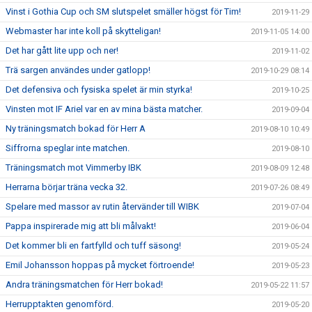
Vinst i Gothia Cup och SM slutspelet smäller högst för Tim!
2019-11-29
Webmaster har inte koll på skytteligan!
2019-11-05 14:00
Det har gått lite upp och ner!
2019-11-02
Trä sargen användes under gatlopp!
2019-10-29 08:14
Det defensiva och fysiska spelet är min styrka!
2019-10-25
Vinsten mot IF Ariel var en av mina bästa matcher.
2019-09-04
Ny träningsmatch bokad för Herr A
2019-08-10 10:49
Siffrorna speglar inte matchen.
2019-08-10
Träningsmatch mot Vimmerby IBK
2019-08-09 12:48
Herrarna börjar träna vecka 32.
2019-07-26 08:49
Spelare med massor av rutin återvänder till WIBK
2019-07-04
Pappa inspirerade mig att bli målvakt!
2019-06-04
Det kommer bli en fartfylld och tuff säsong!
2019-05-24
Emil Johansson hoppas på mycket förtroende!
2019-05-23
Andra träningsmatchen för Herr bokad!
2019-05-22 11:57
Herrupptakten genomförd.
2019-05-20