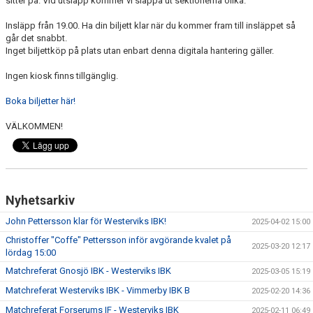
sitter på. Vid utsläpp kommer vi släppa ut sektionerna olika.
Insläpp från 19.00. Ha din biljett klar när du kommer fram till insläppet så
går det snabbt.
Inget biljettköp på plats utan enbart denna digitala hantering gäller.
Ingen kiosk finns tillgänglig.
Boka biljetter här!
VÄLKOMMEN!
Nyhetsarkiv
John Pettersson klar för Westerviks IBK!
2025-04-02 15:00
Christoffer "Coffe" Pettersson inför avgörande kvalet på
2025-03-20 12:17
lördag 15:00
Matchreferat Gnosjö IBK - Westerviks IBK
2025-03-05 15:19
Matchreferat Westerviks IBK - Vimmerby IBK B
2025-02-20 14:36
Matchreferat Forserums IF - Westerviks IBK
2025-02-11 06:49