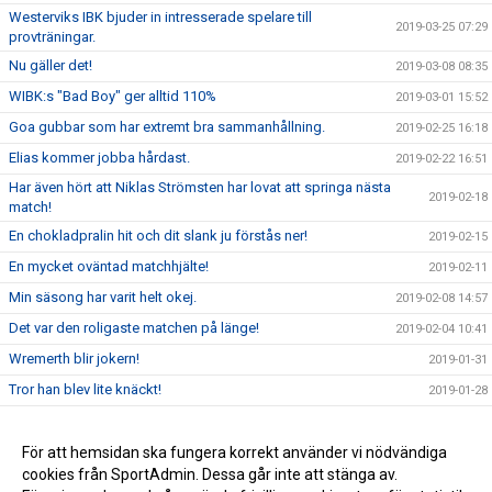
Westerviks IBK bjuder in intresserade spelare till
2019-03-25 07:29
provträningar.
Nu gäller det!
2019-03-08 08:35
WIBK:s "Bad Boy" ger alltid 110%
2019-03-01 15:52
Goa gubbar som har extremt bra sammanhållning.
2019-02-25 16:18
Elias kommer jobba hårdast.
2019-02-22 16:51
Har även hört att Niklas Strömsten har lovat att springa nästa
2019-02-18
match!
En chokladpralin hit och dit slank ju förstås ner!
2019-02-15
En mycket oväntad matchhjälte!
2019-02-11
Min säsong har varit helt okej.
2019-02-08 14:57
Det var den roligaste matchen på länge!
2019-02-04 10:41
Wremerth blir jokern!
2019-01-31
Tror han blev lite knäckt!
2019-01-28
Nu väntar serieledaren Gränna på bortaplan.
2019-01-24
Husqvarna står på andra sidan på söndag.
För att hemsidan ska fungera korrekt använder vi nödvändiga
2019-01-15 12:40
cookies från SportAdmin. Dessa går inte att stänga av.
Inför Bankeryd nu på lördag.
2019-01-11 15:00