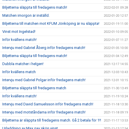
Biljetterna släppta till fredagens match!
2022-02-01 09:28
Matchen imorgon är inställd.
2022-01-20 12:57
Biljetterna till matchen mot KFUM Jönköping är nu släppta!
2022-01-19 11:00
Vinst mot Ingelstad!
2022-01-10 09:05
Inför kvällens match!
2022-01-07 11:27
Intervju med Gabriel Åberg inför fredagens match!
2022-01-05 10:00
Biljetterna släppta till fredagens match!
2022-01-04 12:49
Dubbla matcher i helgen!
2021-12-17 14:55
Inför kvällens match
2021-12-03 10:43
Intervju med Gabriel Polgar inför fredagens match!
2021-12-01 10:15
Biljetterna släppta till fredagens match
2021-11-30 13:49
Inför kvällens match!
2021-11-19 10:24
Intervju med David Samuelsson inför fredagens match!
2021-11-18 13:30
Intervju med motståndarna inför fredagens match!
2021-11-18 09:19
Biljetterna är släppta till fredagens match. Gå 2 betala för 1!!
2021-11-17 13:53
Urladdning av Max gav skön vinst.
2021-11-13 17:54