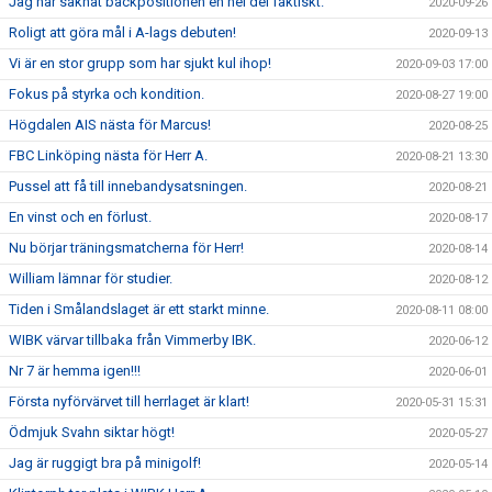
Jag har saknat backpositionen en hel del faktiskt.
2020-09-26
Roligt att göra mål i A-lags debuten!
2020-09-13
Vi är en stor grupp som har sjukt kul ihop!
2020-09-03 17:00
Fokus på styrka och kondition.
2020-08-27 19:00
Högdalen AIS nästa för Marcus!
2020-08-25
FBC Linköping nästa för Herr A.
2020-08-21 13:30
Pussel att få till innebandysatsningen.
2020-08-21
En vinst och en förlust.
2020-08-17
Nu börjar träningsmatcherna för Herr!
2020-08-14
William lämnar för studier.
2020-08-12
Tiden i Smålandslaget är ett starkt minne.
2020-08-11 08:00
WIBK värvar tillbaka från Vimmerby IBK.
2020-06-12
Nr 7 är hemma igen!!!
2020-06-01
Första nyförvärvet till herrlaget är klart!
2020-05-31 15:31
Ödmjuk Svahn siktar högt!
2020-05-27
Jag är ruggigt bra på minigolf!
2020-05-14