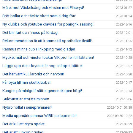
Målet mot Väckelsång och vinsten mot Fliseryd!
2023-01-27
Bröt bollar och täckte skott som aldrig förr!
2023-01-24
Ny klubba och youtube krävdes för poängrik säsong!
2022-12-16
Det blir fart och finess på lördag!
2022-12-01
Rekommendation är att komma till sporthallen ikväll!
2022-11-25
Rasmus minns cup i linköping med glädje!
2022-11-12
Mycket mål och vinster lockar VIK profilen till läktaren!
2022-10-28
Lägga upp den i krysset är nog snäppet bättre!
2022-10-27
Det har varit kul, lärorikt och nervöst!
2022-10-20
Får byta till min skottklubba!
2022-10-17
Kungen på minigolf sätter gemenskapen högt!
2022-10-13
Guldvinst är största minnet!
2022-10-06
Nybro nollat i seriepremiären!
2022-10-01 07:38
Media uppmärksammar WIBK seriepremiär!
2022-09-30 10:22
Det är kul att styra spelet!
2022-09-29
Det är ett Linköpingslag.
2022-09-23