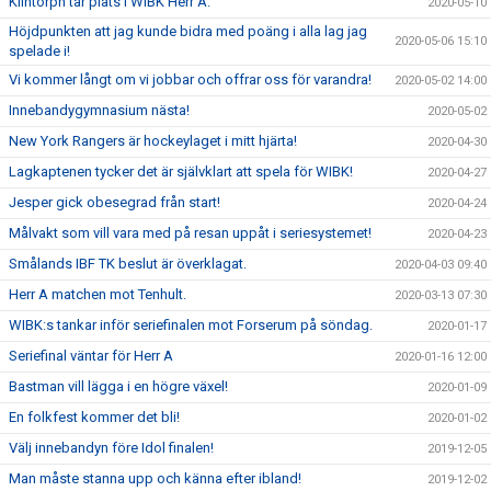
Klintorph tar plats i WIBK Herr A.
2020-05-10
Höjdpunkten att jag kunde bidra med poäng i alla lag jag
2020-05-06 15:10
spelade i!
Vi kommer långt om vi jobbar och offrar oss för varandra!
2020-05-02 14:00
Innebandygymnasium nästa!
2020-05-02
New York Rangers är hockeylaget i mitt hjärta!
2020-04-30
Lagkaptenen tycker det är självklart att spela för WIBK!
2020-04-27
Jesper gick obesegrad från start!
2020-04-24
Målvakt som vill vara med på resan uppåt i seriesystemet!
2020-04-23
Smålands IBF TK beslut är överklagat.
2020-04-03 09:40
Herr A matchen mot Tenhult.
2020-03-13 07:30
WIBK:s tankar inför seriefinalen mot Forserum på söndag.
2020-01-17
Seriefinal väntar för Herr A
2020-01-16 12:00
Bastman vill lägga i en högre växel!
2020-01-09
En folkfest kommer det bli!
2020-01-02
Välj innebandyn före Idol finalen!
2019-12-05
Man måste stanna upp och känna efter ibland!
2019-12-02