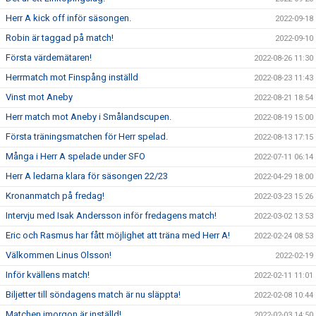
Herr A kick off inför säsongen.
2022-09-18
Robin är taggad på match!
2022-09-10
Första värdemätaren!
2022-08-26 11:30
Herrmatch mot Finspång inställd
2022-08-23 11:43
Vinst mot Aneby
2022-08-21 18:54
Herr match mot Aneby i Smålandscupen.
2022-08-19 15:00
Första träningsmatchen för Herr spelad.
2022-08-13 17:15
Många i Herr A spelade under SFO
2022-07-11 06:14
Herr A ledarna klara för säsongen 22/23
2022-04-29 18:00
Kronanmatch på fredag!
2022-03-23 15:26
Intervju med Isak Andersson inför fredagens match!
2022-03-02 13:53
Eric och Rasmus har fått möjlighet att träna med Herr A!
2022-02-24 08:53
Välkommen Linus Olsson!
2022-02-19
Inför kvällens match!
2022-02-11 11:01
Biljetter till söndagens match är nu släppta!
2022-02-08 10:44
Matchen imorgon är inställd!
2022-02-03 14:50