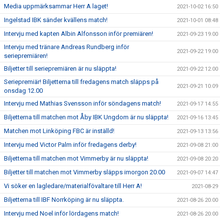
Media uppmärksammar Herr A laget!
2021-10-02 16:50
Ingelstad IBK sänder kvällens match!
2021-10-01 08:48
Intervju med kapten Albin Alfonsson inför premiären!
2021-09-23 19:00
Intervju med tränare Andreas Rundberg inför
2021-09-22 19:00
seriepremiären!
Biljetter till seriepremiären är nu släppta!
2021-09-22 12:00
Seriepremiär! Biljetterna till fredagens match släpps på
2021-09-21 10:09
onsdag 12.00
Intervju med Mathias Svensson inför söndagens match!
2021-09-17 14:55
Biljetterna till matchen mot Åby IBK Ungdom är nu släppta!
2021-09-16 13:45
Matchen mot Linköping FBC är inställd!
2021-09-13 13:56
Intervju med Victor Palm inför fredagens derby!
2021-09-08 21:00
Biljetterna till matchen mot Vimmerby är nu släppta!
2021-09-08 20:20
Biljetter till matchen mot Vimmerby släpps imorgon 20.00
2021-09-07 14:47
Vi söker en lagledare/materialfövaltare till Herr A!
2021-08-29
Biljetterna till IBF Norrköping är nu släppta.
2021-08-26 20:00
Intervju med Noel inför lördagens match!
2021-08-26 20:00