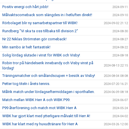
Positiv energi och hårt jobb!
2024-09-11
Målvaktscomeback som slängdes in i hetluften direkt!
2024-09-10
Rörbolaget blir ny samarbetspartner till WIBK!
2024-09-02 21:12
Rundberg "Vi ska ta oss tillbaka till division 2"
2024-08-30
Nr 22 Niklas Strömsten gör comeback!
2024-08-27
Min sambo är helt fantastisk!
2024-08-22
Solig lördag slutade i vinst för WIBK och Visby!
2024-08-18
Robin tror på händelserik innebandy och Visby vinst på
2024-08-13 22:15
lördag!
Träningsmatcher och smålandscupen + besök av Visby!
2024-08-04 08:08
Petter tog titeln i årets tennis.
2024-07-20 16:21
Målrik match under lördagseftermiddagen i sporthallen.
2024-06-09 08:18
Match mellan WIBK Herr A och WIBK P99.
2024-06-07
P99 återförening och match mot WIBK Herr A
2024-05-24
WIBK har gjort klart med ytterligare målvakt till Herr A!
2024-04-02
WIBK har klart med ny huvudtränare för Herr A
2024-03-26 12:00