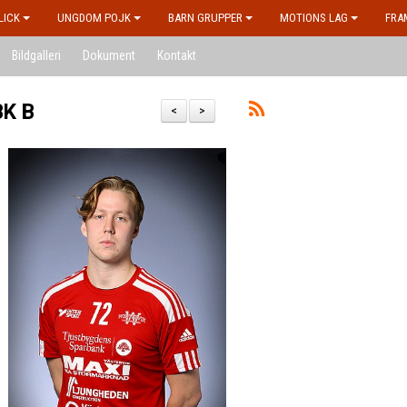
LICK
UNGDOM POJK
BARN GRUPPER
MOTIONS LAG
FRA
Bildgalleri
Dokument
Kontakt
BK B
<
>