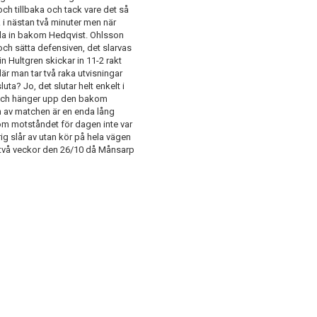
ch tillbaka och tack vare det så
 i nästan två minuter men när
rilla in bakom Hedqvist. Ohlsson
och sätta defensiven, det slarvas
n Hultgren skickar in 11-2 rakt
är man tar två raka utvisningar
ta? Jo, det slutar helt enkelt i
ar och hänger upp den bakom
n av matchen är en enda lång
om motståndet för dagen inte var
ig slår av utan kör på hela vägen
två veckor den 26/10 då Månsarp