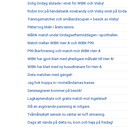
Solig lördag slutade i vinst för WIBK och Visby!
Robin tror på händelserik innebandy och Visby vinst på lörda
Träningsmatcher och smålandscupen + besök av Visby!
Petter tog titeln i årets tennis.
Målrik match under lördagseftermiddagen i sporthallen.
Match mellan WIBK Herr A och WIBK P99.
P99 återförening och match mot WIBK Herr A
WIBK har gjort klart med ytterligare målvakt till Herr A!
WIBK har klart med ny huvudtränare för Herr A
Sista matchen med gänget!
Jag fick hoppa in i motståndarnas kasse.
Seriesegraren kommer på besök!
Lagkaptensbyte och gratis match mot Ingelstad!
Slå en avgörande passning är roligare.
Tvåmålsskytt senast nu väntar en tuff utmaning.
Dags att vända på detta nu, kom och heja på fredag!