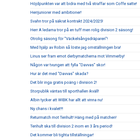
Höjdpunkten var att bidra med två straffar som Coffe satte!
Herrjuniorer med ambitioner!
Svahn tror på säkrat kontrakt 2024/2025!
Herr A ledarna tror på en tuff men rolig division 2 säsong!
Otrolig säsong för "Väckelsångsdräparen"!
Med hjälp av Robin så löste jag omställningen bra!
Linus ser fram emot derbymatcherna mot Vimmerby!
Någon var tvungen att fylla "Davvas" skor!
Hur är det med "Davvas" skada?
Det blir inga gratis poäng i division 2!
Storpublik väntas till sporthallen ikväll!
Albin tycker att WIBK har allt att vinna nu!
Ny chans i kvalet!!!
Returmatch mot Tenhult! Häng med på matchen!
Tenhult ska till division 2 inom en 3 års period!
Det kommer bli tighta tillställningar!