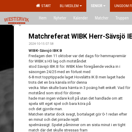
START
BLI MEDLEM
SENIOR
UNGDOM F
Hem
Nyheter
Kalender
Matcher
Truppen
Matchreferat WIBK Herr-Sävsjö I
2024-10-15 07:58
WIBK-Sävsjö IBK B
Fredagen den 11 oktober var det dags för hemmapremiär
för WIBK:s H3 lag och motståndet
stod Sävsjö IBK B för. WIBK klev föregående vecka in i
säsongen 24/25 med en förlust med
6-8 mot topptippade laget Hovslätts IK B men laget hade
trots det en bra känsla inför denna
vecka. Man skulle bara hämta in 3 poäng helt enkelt. Vad för
motstånd som stod för dörren
hade man ingen vidare koll på utan det handlade om att
spela sitt eget spel och bara köra på
och det gjorde man.
Matchen startar dock svagt, bortalaget gör 0-1 redan efter
en minut och det pirrade rejält
spelmässigt. Spelet påminner om en sista minut i en tight
match där det skulle stressas fram