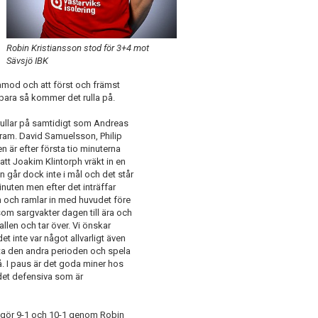
Robin Kristiansson stod för 3+4 mot
Sävsjö IBK
lamod och att först och främst
ara så kommer det rulla på.
 rullar på samtidigt som Andreas
fram. David Samuelsson, Philip
 är efter första tio minuterna
 att Joakim Klintorph vräkt in en
 går dock inte i mål och det står
nuten men efter det inträffar
rn och ramlar in med huvudet före
 som sargvakter dagen till ära och
allen och tar över. Vi önskar
t inte var något allvarligt även
yta den andra perioden och spela
. I paus är det goda miner hos
det defensiva som är
t gör 9-1 och 10-1 genom Robin