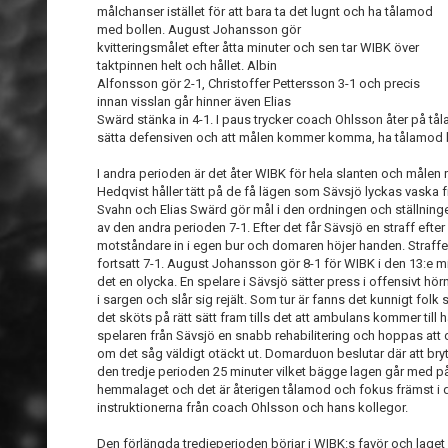
målchanser istället för att bara ta det lugnt och ha tålamod
med bollen. August Johansson gör
kvitteringsmålet efter åtta minuter och sen tar WIBK över
taktpinnen helt och hållet. Albin
Alfonsson gör 2-1, Christoffer Pettersson 3-1 och precis
innan visslan går hinner även Elias
Swärd stänka in 4-1. I paus trycker coach Ohlsson åter på tå
sätta defensiven och att målen kommer komma, ha tålamod b
I andra perioden är det åter WIBK för hela slanten och målen
Hedqvist håller tätt på de få lägen som Sävsjö lyckas vaska 
Svahn och Elias Swärd gör mål i den ordningen och ställningen
av den andra perioden 7-1. Efter det får Sävsjö en straff efter
motståndare in i egen bur och domaren höjer handen. Straffen
fortsatt 7-1. August Johansson gör 8-1 för WIBK i den 13:e mi
det en olycka. En spelare i Sävsjö sätter press i offensivt hö
i sargen och slår sig rejält. Som tur är fanns det kunnigt folk
det sköts på rätt sätt fram tills det att ambulans kommer till h
spelaren från Sävsjö en snabb rehabilitering och hoppas att de
om det såg väldigt otäckt ut. Domarduon beslutar där att br
den tredje perioden 25 minuter vilket bägge lagen går med på
hemmalaget och det är återigen tålamod och fokus främst i 
instruktionerna från coach Ohlsson och hans kollegor.
Den förlängda tredjeperioden börjar i WIBK:s favör och lage