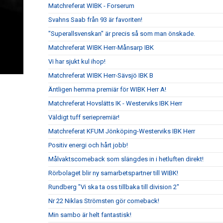
Matchreferat WIBK - Forserum
Svahns Saab från 93 är favoriten!
"Superallsvenskan" är precis så som man önskade.
Matchreferat WIBK Herr-Månsarp IBK
Vi har sjukt kul ihop!
Matchreferat WIBK Herr-Sävsjö IBK B
Äntligen hemma premiär för WIBK Herr A!
Matchreferat Hovslätts IK - Westerviks IBK Herr
Väldigt tuff seriepremiär!
Matchreferat KFUM Jönköping-Westerviks IBK Herr
Positiv energi och hårt jobb!
Målvaktscomeback som slängdes in i hetluften direkt!
Rörbolaget blir ny samarbetspartner till WIBK!
Rundberg "Vi ska ta oss tillbaka till division 2"
Nr 22 Niklas Strömsten gör comeback!
Min sambo är helt fantastisk!