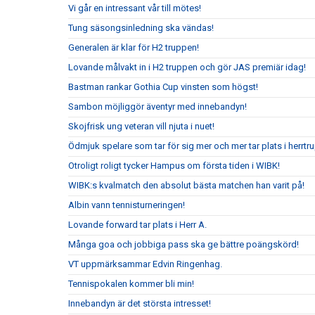
Vi går en intressant vår till mötes!
Tung säsongsinledning ska vändas!
Generalen är klar för H2 truppen!
Lovande målvakt in i H2 truppen och gör JAS premiär idag!
Bastman rankar Gothia Cup vinsten som högst!
Sambon möjliggör äventyr med innebandyn!
Skojfrisk ung veteran vill njuta i nuet!
Ödmjuk spelare som tar för sig mer och mer tar plats i herrtr
Otroligt roligt tycker Hampus om första tiden i WIBK!
WIBK:s kvalmatch den absolut bästa matchen han varit på!
Albin vann tennisturneringen!
Lovande forward tar plats i Herr A.
Många goa och jobbiga pass ska ge bättre poängskörd!
VT uppmärksammar Edvin Ringenhag.
Tennispokalen kommer bli min!
Innebandyn är det största intresset!