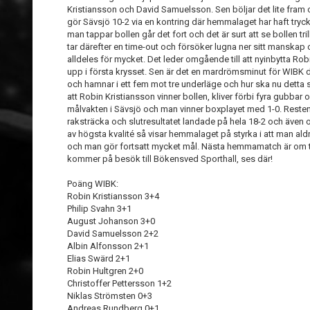
Kristiansson och David Samuelsson. Sen böljar det lite fram o
gör Sävsjö 10-2 via en kontring där hemmalaget har haft tryck
man tappar bollen går det fort och det är surt att se bollen t
tar därefter en time-out och försöker lugna ner sitt manskap 
alldeles för mycket. Det leder omgående till att nyinbytta Robi
upp i första krysset. Sen är det en mardrömsminut för WIBK d
och hamnar i ett fem mot tre underläge och hur ska nu detta slu
att Robin Kristiansson vinner bollen, kliver förbi fyra gubb
målvakten i Sävsjö och man vinner boxplayet med 1-0. Reste
raksträcka och slutresultatet landade på hela 18-2 och även 
av högsta kvalité så visar hemmalaget på styrka i att man aldr
och man gör fortsatt mycket mål. Nästa hemmamatch är om 
kommer på besök till Bökensved Sporthall, ses där!
Poäng WIBK:
Robin Kristiansson 3+4
Philip Svahn 3+1
August Johanson 3+0
David Samuelsson 2+2
Albin Alfonsson 2+1
Elias Swärd 2+1
Robin Hultgren 2+0
Christoffer Pettersson 1+2
Niklas Strömsten 0+3
Andreas Rundberg 0+1