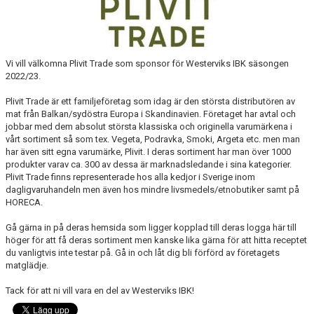
DOKUMENT
INFORMATION
Vi vill välkomna Plivit Trade som sponsor för Westerviks IBK säsongen
2022/23.
HEDERSMEDLEM
Plivit Trade är ett familjeföretag som idag är den största distributören av
mat från Balkan/sydöstra Europa i Skandinavien. Företaget har avtal och
jobbar med dem absolut största klassiska och originella varumärkena i
vårt sortiment så som tex. Vegeta, Podravka, Smoki, Argeta etc. men man
har även sitt egna varumärke, Plivit. I deras sortiment har man över 1000
produkter varav ca. 300 av dessa är marknadsledande i sina kategorier.
Plivit Trade finns representerade hos alla kedjor i Sverige inom
dagligvaruhandeln men även hos mindre livsmedels/etnobutiker samt på
HORECA.
Gå gärna in på deras hemsida som ligger kopplad till deras logga här till
höger för att få deras sortiment men kanske lika gärna för att hitta receptet
du vanligtvis inte testar på. Gå in och låt dig bli förförd av företagets
matglädje.
Tack för att ni vill vara en del av Westerviks IBK!