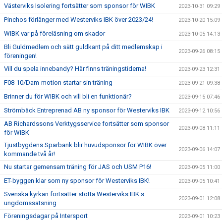
Västerviks Isolering fortsätter som sponsor för WIBK
2023-10-31 09:29
Pinchos förlänger med Westerviks IBK över 2023/24!
2023-10-20 15:09
WIBK var på föreläsning om skador
2023-10-05 14:13
Bli Guldmedlem och sätt guldkant på ditt medlemskap i
2023-09-26 08:15
föreningen!
Vill du spela innebandy? Här finns träningstiderna!
2023-09-23 12:31
F08-10/Dam-motion startar sin träning
2023-09-21 09:38
Brinner du för WIBK och vill bli en funktionär?
2023-09-15 07:46
Strömbäck Entreprenad AB ny sponsor för Westerviks IBK
2023-09-12 10:56
AB Richardssons Verktygsservice fortsätter som sponsor
2023-09-08 11:11
för WIBK
Tjustbygdens Sparbank blir huvudsponsor för WIBK över
2023-09-06 14:07
kommande två år!
Nu startar gemensam träning för JAS och USM P16!
2023-09-05 11:00
ET-byggen klar som ny sponsor för Westerviks IBK!
2023-09-05 10:41
Svenska kyrkan fortsätter stötta Westerviks IBK:s
2023-09-01 12:08
ungdomssatsning
Föreningsdagar på Intersport
2023-09-01 10:23