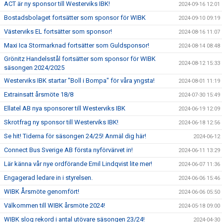
ACT är ny sponsor till Westerviks IBK!
2024-09-16 12:01
Bostadsbolaget fortsätter som sponsor för WIBK
2024-09-10 09:19
Västerviks EL fortsätter som sponsor!
2024-08-16 11:07
Maxi Ica Stormarknad fortsätter som Guldsponsor!
2024-08-14 08:48
Grönitz Handelsstål fortsätter som sponsor för WIBK
2024-08-12 15:33
säsongen 2024/2025
Westerviks IBK startar "Boll i Bompa" för våra yngsta!
2024-08-01 11:19
Extrainsatt årsmöte 18/8
2024-07-30 15:49
Ellatel AB nya sponsorer till Westerviks IBK
2024-06-19 12:09
Skrotfrag ny sponsor till Westerviks IBK!
2024-06-18 12:56
Se hit! Tiderna för säsongen 24/25! Anmäl dig här!
2024-06-12
Connect Bus Sverige AB första nyförvärvet in!
2024-06-11 13:29
Lär känna vår nye ordförande Emil Lindqvist lite mer!
2024-06-07 11:36
Engagerad ledare in i styrelsen.
2024-06-06 15:46
WIBK Årsmöte genomfört!
2024-06-06 05:50
Välkommen till WIBK årsmöte 2024!
2024-05-18 09:00
WIBK slog rekord i antal utövare säsongen 23/24!
2024-04-30