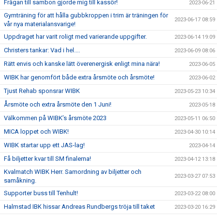
Frågan till sambon gjorde mig till kassör!
2023-06-21
Gymträning för att hålla gubbkroppen i trim är träningen för
2023-06-17 08:59
vår nya materialansvarige!
Uppdraget har varit roligt med varierande uppgifter.
2023-06-14 19:09
Christers tankar: Vad i hel....
2023-06-09 08:06
Rätt envis och kanske lätt överenergisk enligt mina nära!
2023-06-05
WIBK har genomfört både extra årsmöte och årsmöte!
2023-06-02
Tjust Rehab sponsrar WIBK
2023-05-23 10:34
Årsmöte och extra årsmöte den 1 Juni!
2023-05-18
Välkommen på WIBK’s årsmöte 2023
2023-05-11 06:50
MICA loppet och WIBK!
2023-04-30 10:14
WIBK startar upp ett JAS-lag!
2023-04-14
Få biljetter kvar till SM finalerna!
2023-04-12 13:18
Kvalmatch WIBK Herr. Samordning av biljetter och
2023-03-27 07:53
samåkning.
Supporter buss till Tenhult!
2023-03-22 08:00
Halmstad IBK hissar Andreas Rundbergs tröja till taket
2023-03-20 16:29