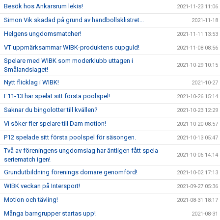
Besök hos Ankarsrum lekis!
2021-11-23 11:06
Simon Vik skadad på grund av handbollsklistret...
2021-11-18
Helgens ungdomsmatcher!
2021-11-11 13:53
VT uppmärksammar WIBK-produktens cupguld!
2021-11-08 08:56
Spelare med WIBK som moderklubb uttagen i
2021-10-29 10:15
Smålandslaget!
Nytt flicklag i WIBK!
2021-10-27
F11-13 har spelat sitt första poolspel!
2021-10-26 15:14
Saknar du bingolotter till kvällen?
2021-10-23 12:29
Vi söker fler spelare till Dam motion!
2021-10-20 08:57
P12 spelade sitt första poolspel för säsongen.
2021-10-13 05:47
Två av föreningens ungdomslag har äntligen fått spela
2021-10-06 14:14
seriematch igen!
Grundutbildning förenings domare genomförd!
2021-10-02 17:13
WIBK veckan på Intersport!
2021-09-27 05:36
Motion och tävling!
2021-08-31 18:17
Många barngrupper startas upp!
2021-08-31