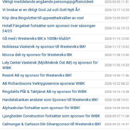
Viktigt meddelande angående personuppgiftsincident
2025-02-05 11:31
Vi önskar er en riktigt God Jul och Gott Nytt År!
2024-12-17 10:33
Köp dina Bingolotter till uppesittarkvällen av oss!
2024-12-09 09:07
Hotell Fängelset fortsätter som sponsor över säsongen
2024-11-26 14:13
24/25
Gå med i Westerviks IBK:s 1000kr-klubb!!
2024-11-15 12:00
Noblessa Västervik ny sponsor till Westerviks IBK!
2024-11-13 13:42
Mocca deli ny sponsor för Westerviks IBK
2024-11-08 13:40
Lely Center Västervik (Mjölkteknik Öst AB) ny sponsor för
2024-11-05 14:33
WIBK
Resinit AB ny sponsor för Westerviks IBK!
2024-10-30 11:36
AB Richardssons Verktygsservice sponsrar WIBK
2024-10-22 08:22
Ringdahls Plåt & Taktjänst AB ny sponsor för WIBK
2024-10-16 13:28
Handelsbanken ansluter som Sponsor till Westerviks IBK!
2024-10-08 14:01
Alphaskolan fortsätter som sponsor för WIBK!
2024-10-04 09:03
Ljungheden Construction fortsätter som sponsor för WIBK
2024-09-27 11:08
Calmunger & Carlsson blir Silversponsor till Westerviks IBK!
2024-09-25 14:37