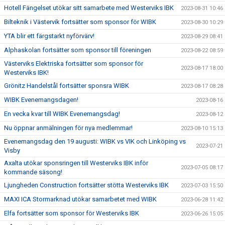
Hotell Fängelset utökar sitt samarbete med Westerviks IBK
2023-08-31 10:46
Bilteknik i Västervik fortsätter som sponsor för WIBK
2023-08-30 10:29
YTA blir ett färgstarkt nyförvärv!
2023-08-29 08:41
Alphaskolan fortsätter som sponsor till föreningen
2023-08-22 08:59
Västerviks Elektriska fortsätter som sponsor för
2023-08-17 18:00
Westerviks IBK!
Grönitz Handelstål fortsätter sponsra WIBK
2023-08-17 08:28
WIBK Evenemangsdagen!
2023-08-16
En vecka kvar till WIBK Evenemangsdag!
2023-08-12
Nu öppnar anmälningen för nya medlemmar!
2023-08-10 15:13
Evenemangsdag den 19 augusti: WIBK vs VIK och Linköping vs
2023-07-21
Visby
Axalta utökar sponsringen till Westerviks IBK inför
2023-07-05 08:17
kommande säsong!
Ljungheden Construction fortsätter stötta Westerviks IBK
2023-07-03 15:50
MAXI ICA Stormarknad utökar samarbetet med WIBK
2023-06-28 11:42
Elfa fortsätter som sponsor för Westerviks IBK
2023-06-26 15:05