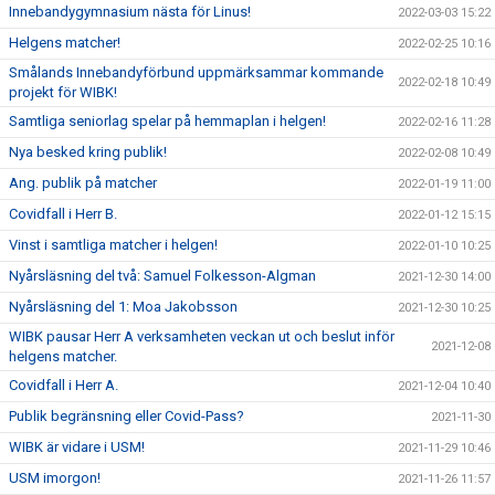
Innebandygymnasium nästa för Linus!
2022-03-03 15:22
Helgens matcher!
2022-02-25 10:16
Smålands Innebandyförbund uppmärksammar kommande
2022-02-18 10:49
projekt för WIBK!
Samtliga seniorlag spelar på hemmaplan i helgen!
2022-02-16 11:28
Nya besked kring publik!
2022-02-08 10:49
Ang. publik på matcher
2022-01-19 11:00
Covidfall i Herr B.
2022-01-12 15:15
Vinst i samtliga matcher i helgen!
2022-01-10 10:25
Nyårsläsning del två: Samuel Folkesson-Algman
2021-12-30 14:00
Nyårsläsning del 1: Moa Jakobsson
2021-12-30 10:25
WIBK pausar Herr A verksamheten veckan ut och beslut inför
2021-12-08
helgens matcher.
Covidfall i Herr A.
2021-12-04 10:40
Publik begränsning eller Covid-Pass?
2021-11-30
WIBK är vidare i USM!
2021-11-29 10:46
USM imorgon!
2021-11-26 11:57