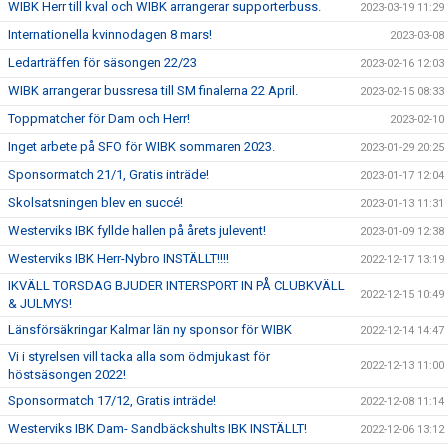
WIBK Herr till kval och WIBK arrangerar supporterbuss.
2023-03-19 11:29
Internationella kvinnodagen 8 mars!
2023-03-08
Ledarträffen för säsongen 22/23
2023-02-16 12:03
WIBK arrangerar bussresa till SM finalerna 22 April.
2023-02-15 08:33
Toppmatcher för Dam och Herr!
2023-02-10
Inget arbete på SFO för WIBK sommaren 2023.
2023-01-29 20:25
Sponsormatch 21/1, Gratis inträde!
2023-01-17 12:04
Skolsatsningen blev en succé!
2023-01-13 11:31
Westerviks IBK fyllde hallen på årets julevent!
2023-01-09 12:38
Westerviks IBK Herr-Nybro INSTÄLLT!!!!
2022-12-17 13:19
IKVÄLL TORSDAG BJUDER INTERSPORT IN PÅ CLUBKVÄLL
2022-12-15 10:49
& JULMYS!
Länsförsäkringar Kalmar län ny sponsor för WIBK
2022-12-14 14:47
Vi i styrelsen vill tacka alla som ödmjukast för
2022-12-13 11:00
höstsäsongen 2022!
Sponsormatch 17/12, Gratis inträde!
2022-12-08 11:14
Westerviks IBK Dam- Sandbäckshults IBK INSTÄLLT!
2022-12-06 13:12