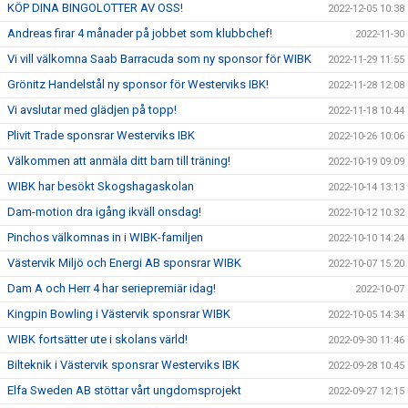
KÖP DINA BINGOLOTTER AV OSS!
2022-12-05 10:38
Andreas firar 4 månader på jobbet som klubbchef!
2022-11-30
Vi vill välkomna Saab Barracuda som ny sponsor för WIBK
2022-11-29 11:55
Grönitz Handelstål ny sponsor för Westerviks IBK!
2022-11-28 12:08
Vi avslutar med glädjen på topp!
2022-11-18 10:44
Plivit Trade sponsrar Westerviks IBK
2022-10-26 10:06
Välkommen att anmäla ditt barn till träning!
2022-10-19 09:09
WIBK har besökt Skogshagaskolan
2022-10-14 13:13
Dam-motion dra igång ikväll onsdag!
2022-10-12 10:32
Pinchos välkomnas in i WIBK-familjen
2022-10-10 14:24
Västervik Miljö och Energi AB sponsrar WIBK
2022-10-07 15:20
Dam A och Herr 4 har seriepremiär idag!
2022-10-07
Kingpin Bowling i Västervik sponsrar WIBK
2022-10-05 14:34
WIBK fortsätter ute i skolans värld!
2022-09-30 11:46
Bilteknik i Västervik sponsrar Westerviks IBK
2022-09-28 10:45
Elfa Sweden AB stöttar vårt ungdomsprojekt
2022-09-27 12:15