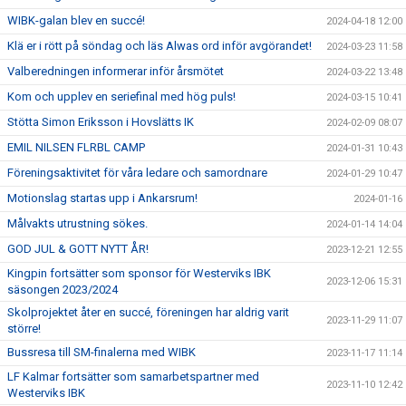
WIBK-galan blev en succé!
2024-04-18 12:00
Klä er i rött på söndag och läs Alwas ord inför avgörandet!
2024-03-23 11:58
Valberedningen informerar inför årsmötet
2024-03-22 13:48
Kom och upplev en seriefinal med hög puls!
2024-03-15 10:41
Stötta Simon Eriksson i Hovslätts IK
2024-02-09 08:07
EMIL NILSEN FLRBL CAMP
2024-01-31 10:43
Föreningsaktivitet för våra ledare och samordnare
2024-01-29 10:47
Motionslag startas upp i Ankarsrum!
2024-01-16
Målvakts utrustning sökes.
2024-01-14 14:04
GOD JUL & GOTT NYTT ÅR!
2023-12-21 12:55
Kingpin fortsätter som sponsor för Westerviks IBK
2023-12-06 15:31
säsongen 2023/2024
Skolprojektet åter en succé, föreningen har aldrig varit
2023-11-29 11:07
större!
Bussresa till SM-finalerna med WIBK
2023-11-17 11:14
LF Kalmar fortsätter som samarbetspartner med
2023-11-10 12:42
Westerviks IBK