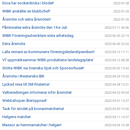
Erica har sockerdricka i blodet!
2022-07-28
WIBK anställer en klubbchef!
2022-07-20
Årsmöte och extra årsmöten!
2022-07-20
Påminnelse extra årsmöte den 14:e Juli.
2022-07-11 06:06
WIBK Föreningsutvecklare sista arbetsdag.
2022-06-30 22:19
Extra årsmöte
2022-06-30 22:02
Lalla vinnare av kommunens föreningsledarstipendium!
2022-05-15 17:11
VT uppmärksammar WIBK-produktens landslagsplats!
2022-05-12 08:28
Stötta WIBK via Svenska Spel och Sponsorhuset!
2022-05-02 13:42
Årsmöte i Westerviks IBK
2022-04-29 10:55
Lyckad resa till SM-finalerna!
2022-04-28 15:21
Valberedningen informerar inför årsmötet
2022-04-22 09:04
Webbshopen återöppnad!
2022-03-31 13:27
Tack för stödet på kronanmatcherna!
2022-03-30 15:00
Helgens matcher
2022-03-11 14:07
Massor av hemmamatcher i helgen!
2022-03-04 10:28