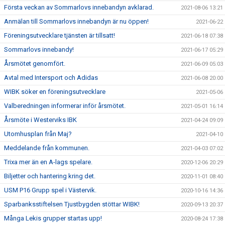
Första veckan av Sommarlovs innebandyn avklarad.
2021-08-06 13:21
Anmälan till Sommarlovs innebandyn är nu öppen!
2021-06-22
Föreningsutvecklare tjänsten är tillsatt!
2021-06-18 07:38
Sommarlovs innebandy!
2021-06-17 05:29
Årsmötet genomfört.
2021-06-09 05:03
Avtal med Intersport och Adidas
2021-06-08 20:00
WIBK söker en föreningsutvecklare
2021-05-06
Valberedningen informerar inför årsmötet.
2021-05-01 16:14
Årsmöte i Westerviks IBK
2021-04-24 09:09
Utomhusplan från Maj?
2021-04-10
Meddelande från kommunen.
2021-04-03 07:02
Trixa mer än en A-lags spelare.
2020-12-06 20:29
Biljetter och hantering kring det.
2020-11-01 08:40
USM P16 Grupp spel i Västervik.
2020-10-16 14:36
Sparbanksstiftelsen Tjustbygden stöttar WIBK!
2020-09-13 20:37
Många Lekis grupper startas upp!
2020-08-24 17:38