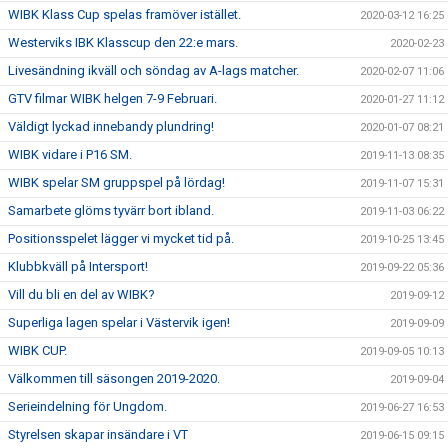
WIBK Klass Cup spelas framöver istället.
2020-03-12 16:25
Westerviks IBK Klasscup den 22:e mars.
2020-02-23
Livesändning ikväll och söndag av A-lags matcher.
2020-02-07 11:06
GTV filmar WIBK helgen 7-9 Februari.
2020-01-27 11:12
Väldigt lyckad innebandy plundring!
2020-01-07 08:21
WIBK vidare i P16 SM.
2019-11-13 08:35
WIBK spelar SM gruppspel på lördag!
2019-11-07 15:31
Samarbete glöms tyvärr bort ibland.
2019-11-03 06:22
Positionsspelet lägger vi mycket tid på.
2019-10-25 13:45
Klubbkväll på Intersport!
2019-09-22 05:36
Vill du bli en del av WIBK?
2019-09-12
Superliga lagen spelar i Västervik igen!
2019-09-09
WIBK CUP.
2019-09-05 10:13
Välkommen till säsongen 2019-2020.
2019-09-04
Serieindelning för Ungdom.
2019-06-27 16:53
Styrelsen skapar insändare i VT
2019-06-15 09:15