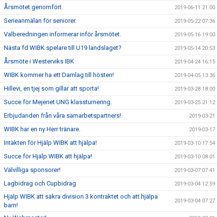
Årsmötet genomfört.
2019-06-11 21:00
Serieanmälan för seniorer.
2019-05-22 07:36
Valberedningen informerar inför årsmötet.
2019-05-16 19:00
Nästa fd WIBK spelare till U19 landslaget?
2019-05-14 20:53
Årsmöte i Westerviks IBK
2019-04-24 16:15
WIBK kommer ha ett Damlag till hösten!
2019-04-05 13:36
Hillevi, en tjej som gillar att sporta!
2019-03-28 18:00
Succe för Mejeriet UNG klassturnering.
2019-03-25 21:12
Erbjudanden från våra samarbetspartners!
2019-03-21
WIBK har en ny Herr tränare.
2019-03-17
Intäkten för Hjälp WIBK att hjälpa!
2019-03-10 17:54
Succe för Hjälp WIBK att hjälpa!
2019-03-10 08:01
Välvilliga sponsorer!
2019-03-07 07:41
Lagbidrag och Cupbidrag
2019-03-04 12:59
Hjälp WIBK att säkra division 3 kontraktet och att hjälpa
2019-03-04 07:27
barn!