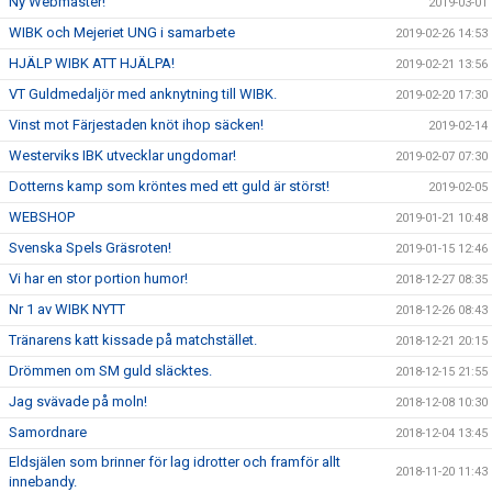
Ny Webmaster!
2019-03-01
WIBK och Mejeriet UNG i samarbete
2019-02-26 14:53
HJÄLP WIBK ATT HJÄLPA!
2019-02-21 13:56
VT Guldmedaljör med anknytning till WIBK.
2019-02-20 17:30
Vinst mot Färjestaden knöt ihop säcken!
2019-02-14
Westerviks IBK utvecklar ungdomar!
2019-02-07 07:30
Dotterns kamp som kröntes med ett guld är störst!
2019-02-05
WEBSHOP
2019-01-21 10:48
Svenska Spels Gräsroten!
2019-01-15 12:46
Vi har en stor portion humor!
2018-12-27 08:35
Nr 1 av WIBK NYTT
2018-12-26 08:43
Tränarens katt kissade på matchstället.
2018-12-21 20:15
Drömmen om SM guld släcktes.
2018-12-15 21:55
Jag svävade på moln!
2018-12-08 10:30
Samordnare
2018-12-04 13:45
Eldsjälen som brinner för lag idrotter och framför allt
2018-11-20 11:43
innebandy.