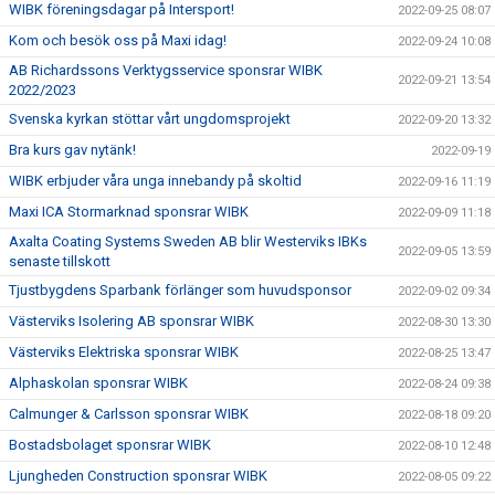
WIBK föreningsdagar på Intersport!
2022-09-25 08:07
Kom och besök oss på Maxi idag!
2022-09-24 10:08
AB Richardssons Verktygsservice sponsrar WIBK
2022-09-21 13:54
2022/2023
Svenska kyrkan stöttar vårt ungdomsprojekt
2022-09-20 13:32
Bra kurs gav nytänk!
2022-09-19
WIBK erbjuder våra unga innebandy på skoltid
2022-09-16 11:19
Maxi ICA Stormarknad sponsrar WIBK
2022-09-09 11:18
Axalta Coating Systems Sweden AB blir Westerviks IBKs
2022-09-05 13:59
senaste tillskott
Tjustbygdens Sparbank förlänger som huvudsponsor
2022-09-02 09:34
Västerviks Isolering AB sponsrar WIBK
2022-08-30 13:30
Västerviks Elektriska sponsrar WIBK
2022-08-25 13:47
Alphaskolan sponsrar WIBK
2022-08-24 09:38
Calmunger & Carlsson sponsrar WIBK
2022-08-18 09:20
Bostadsbolaget sponsrar WIBK
2022-08-10 12:48
Ljungheden Construction sponsrar WIBK
2022-08-05 09:22