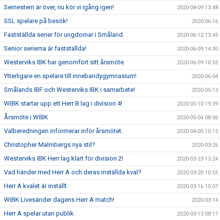
Semestern är över, nu kör vi igång igen!
2020-08-09 13:48
SSL spelare på besök!
2020-06-16
Fastställda serier för ungdomar i Småland.
2020-06-12 13:45
Senior serierna är fastställda!
2020-06-09 14:00
Westerviks IBK har genomfört sitt årsmöte.
2020-06-09 10:55
Ytterligare en spelare till innebandygymnasium!
2020-06-04
Smålands IBF och Westerviks IBK i samarbete!
2020-05-13
WIBK startar upp ett Herr B lag i division 4!
2020-05-10 19:39
Årsmöte i WIBK
2020-05-04 08:06
Valberedningen informerar inför årsmötet.
2020-04-05 10:15
Christopher Malmbergs nya stil?
2020-03-26
Westerviks IBK Herr lag klart för division 2!
2020-03-23 13:24
Vad händer med Herr A och deras inställda kval?
2020-03-20 10:55
Herr A kvalet är inställt.
2020-03-16 10:07
WIBK Livesänder dagens Herr A match!
2020-03-14
Herr A spelar utan publik.
2020-03-13 08:17