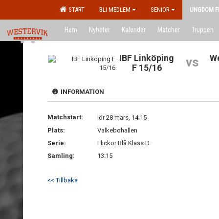
START
BLI MEDLEM
SENIOR
UNGDOM F
Hem
Nyheter
Kalender
Matcher
Truppen
IBF Linköping
We
vs
F 15/16
INFORMATION
Matchstart:
lör 28 mars, 14:15
Plats:
Valkebohallen
Serie:
Flickor Blå Klass D
Samling:
13:15
<< Tillbaka