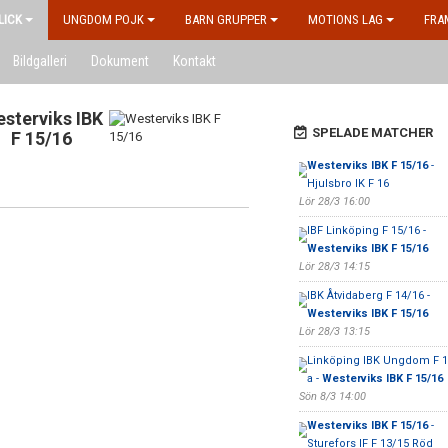
LICK
UNGDOM POJK
BARN GRUPPER
MOTIONS LAG
FRA
Bildgalleri
Dokument
Kontakt
sterviks IBK
SPELADE MATCHER
F 15/16
Westerviks IBK F 15/16
-
Hjulsbro IK F 16
Lör 28/3 16:00
IBF Linköping F 15/16 -
Westerviks IBK F 15/16
Lör 28/3 14:15
IBK Åtvidaberg F 14/16 -
Westerviks IBK F 15/16
Lör 28/3 13:15
Linköping IBK Ungdom F 1
a -
Westerviks IBK F 15/16
Sön 8/3 14:00
Westerviks IBK F 15/16
-
Sturefors IF F 13/15 Röd