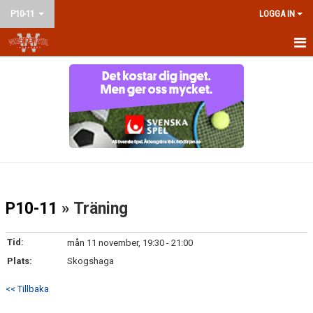
P10-11
LOGGA IN
HEM
NYHETER
KALENDER
MATCHER
TRUPPEN
P10-11
» Träning
BILDGALLERI
Tid:
mån 11 november, 19:30 - 21:00
DOKUMENT
Plats:
Skogshaga
KONTAKT
<< Tillbaka